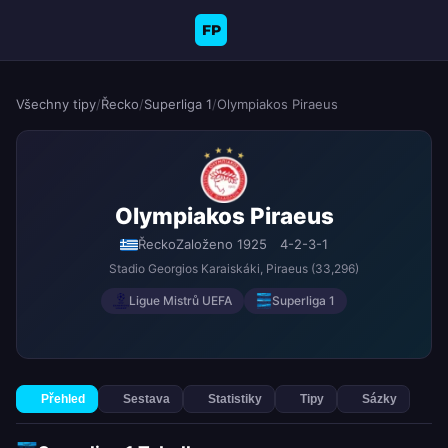
FP
Všechny tipy
/
Řecko
/
Superliga 1
/
Olympiakos Piraeus
Olympiakos Piraeus
Řecko
Založeno 1925
4-2-3-1
Stadio Georgios Karaiskáki
, Piraeus
(33,296)
Ligue Mistrů UEFA
Superliga 1
Přehled
Sestava
Statistiky
Tipy
Sázky