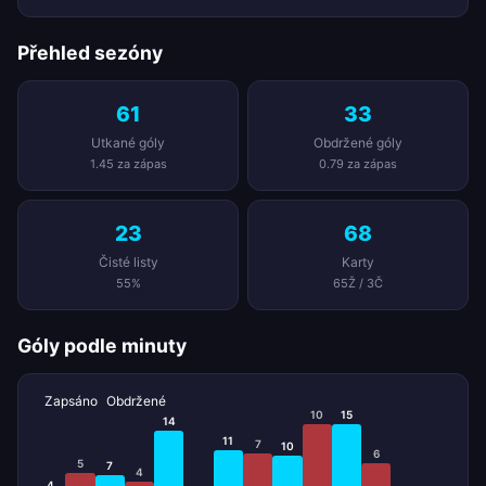
Přehled sezóny
61
33
Utkané góly
Obdržené góly
1.45 za zápas
0.79 za zápas
23
68
Čisté listy
Karty
55%
65Ž / 3Č
Góly podle minuty
Zapsáno
Obdržené
10
15
14
11
7
10
6
5
7
4
4