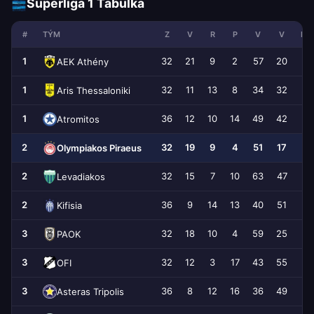
Superliga 1 Tabulka
#
TÝM
Z
V
R
P
V
V
RO
1
32
21
9
2
57
20
+
AEK Athény
1
32
11
13
8
34
32
Aris Thessaloniki
1
36
12
10
14
49
42
Atromitos
2
32
19
9
4
51
17
+
Olympiakos Piraeus
2
32
15
7
10
63
47
+
Levadiakos
2
36
9
14
13
40
51
-
Kifisia
3
32
18
10
4
59
25
+
PAOK
3
32
12
3
17
43
55
-
OFI
3
36
8
12
16
36
49
-
Asteras Tripolis