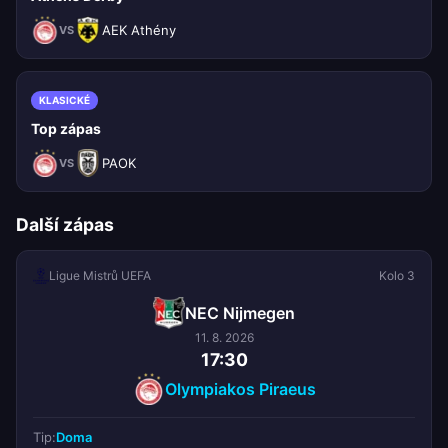
AEK Athény
VS
KLASICKÉ
Top zápas
PAOK
VS
Další zápas
Ligue Mistrů UEFA
Kolo 3
NEC Nijmegen
11. 8. 2026
17:30
Olympiakos Piraeus
Tip:
Doma