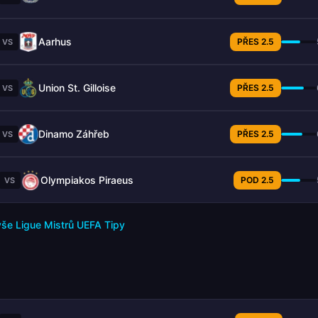
Aarhus
PŘES 2.5
VS
Union St. Gilloise
PŘES 2.5
VS
Dinamo Záhřeb
PŘES 2.5
VS
Olympiakos Piraeus
POD 2.5
VS
vše Ligue Mistrů UEFA Tipy