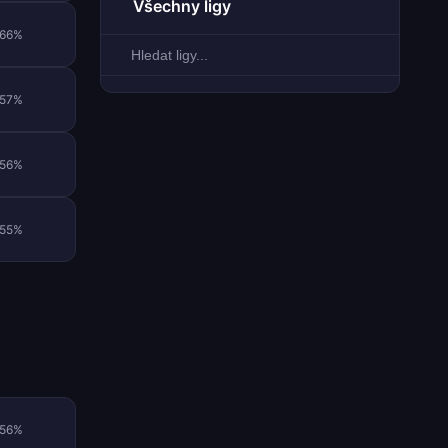
Všechny ligy
66%
57%
56%
55%
56%