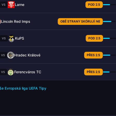
Larne
POD 2.5
VS
Lincoln Red Imps
OBĚ STRANY SKÓRUJÍ: NE
KuPS
POD 2.5
VS
Hradec Králové
PŘES 2.5
VS
Ferencváros TC
PŘES 2.5
VS
še Evropská liga UEFA Tipy