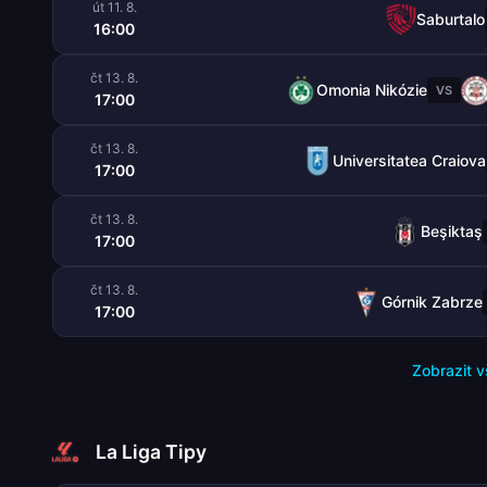
út 11. 8.
Saburtalo
16:00
čt 13. 8.
Omonia Nikózie
VS
17:00
čt 13. 8.
Universitatea Craiova
17:00
čt 13. 8.
Beşiktaş
17:00
čt 13. 8.
Górnik Zabrze
17:00
Zobrazit v
La Liga Tipy