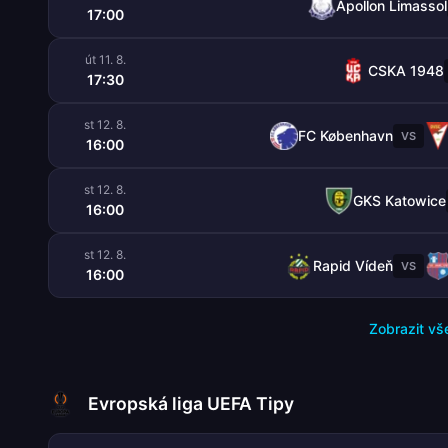
Apollon Limassol
17:00
út 11. 8.
CSKA 1948
17:30
st 12. 8.
FC København
VS
16:00
st 12. 8.
GKS Katowice
16:00
st 12. 8.
Rapid Vídeň
VS
16:00
Zobrazit vš
Evropská liga UEFA Tipy