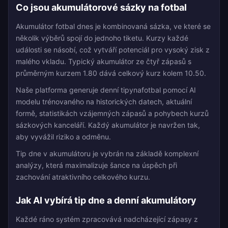
Co jsou akumulátorové sázky na fotbal
Akumulátor fotbal dnes je kombinovaná sázka, ve které se
několik výběrů spojí do jednoho tiketu. Kurzy každé
události se násobí, což vytváří potenciál pro vysoký zisk z
malého vkladu. Typický akumulátor ze čtyř zápasů s
průměrným kurzem 1.80 dává celkový kurz kolem 10.50.
Naše platforma generuje denní tipynafotbal pomocí AI
modelu trénovaného na historických datech, aktuální
formě, statistikách vzájemných zápasů a pohybech kurzů
sázkových kanceláří. Každý akumulátor je navržen tak,
aby vyvážil riziko a odměnu.
Tip dne v akumulátoru je vybrán na základě komplexní
analýzy, která maximalizuje šance na úspěch při
zachování atraktivního celkového kurzu.
Jak AI vybírá tip dne a denní akumulátory
Každé ráno systém zpracovává nadcházející zápasy z