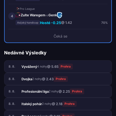
Pro League
Zulte Waregem
Genk
vs
4
Hosté -0.25
@ 1.42
70%
Asijský handicap
Čeká se
Nedávné Výsledky
Vyvážený
@ 5.65
8. 8.
4 nohy
Prohra
Dvojka
@ 2.43
8. 8.
2 nohy
Prohra
Profesionální liga
@ 2.25
8. 8.
2 nohy
Prohra
Italský pohár
@ 2.18
8. 8.
2 nohy
Prohra