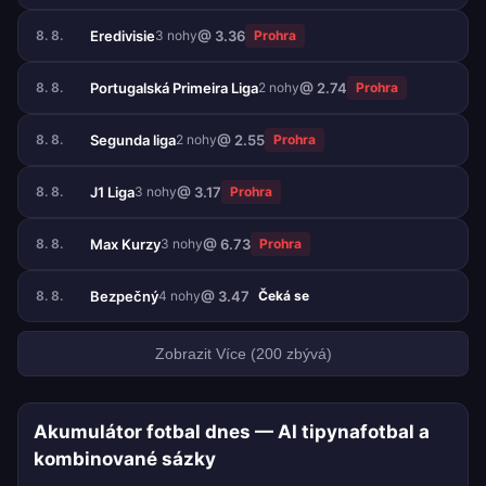
Eredivisie
@ 3.36
8. 8.
3 nohy
Prohra
Portugalská Primeira Liga
@ 2.74
8. 8.
2 nohy
Prohra
Segunda liga
@ 2.55
8. 8.
2 nohy
Prohra
J1 Liga
@ 3.17
8. 8.
3 nohy
Prohra
Max Kurzy
@ 6.73
8. 8.
3 nohy
Prohra
Bezpečný
@ 3.47
8. 8.
4 nohy
Čeká se
Zobrazit Více (200 zbývá)
Akumulátor fotbal dnes — AI tipynafotbal a
kombinované sázky