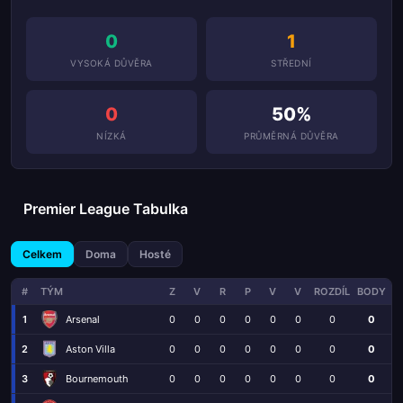
0
1
VYSOKÁ DŮVĚRA
STŘEDNÍ
0
50%
NÍZKÁ
PRŮMĚRNÁ DŮVĚRA
Premier League Tabulka
Celkem
Doma
Hosté
#
TÝM
Z
V
R
P
V
V
ROZDÍL
BODY
1
Arsenal
0
0
0
0
0
0
0
0
2
Aston Villa
0
0
0
0
0
0
0
0
3
Bournemouth
0
0
0
0
0
0
0
0