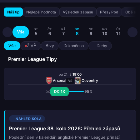
Náš tip
Nejlepší hodnota
Výsledek zápasu
Přes / Pod
Obě stra
ST
ČT
PÁ
SO
NE
PO
ÚT
ST
Vše
5
6
7
8
9
10
11
12
Vše
ŽIVĚ
Brzy
Dokončeno
Derby
Premier League Tipy
pá 21. 8.
19:00
Arsenal
Coventry
VS
DC 1X
95%
DC
NÁHLED KOLA
Premier League 38. kolo 2026: Přehled zápasů
Poslední den v kalendáři anglické Premier League přináží