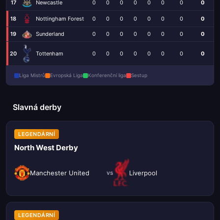
17
Newcastle
0
0
0
0
0
0
0
0
18
Nottingham Forest
0
0
0
0
0
0
0
0
19
0
0
0
0
0
0
0
0
Sunderland
Tottenham
20
0
0
0
0
0
0
0
0
Liga Mistrů
Evropská Liga
Konferenční liga
Sestup
Slavná derby
LEGENDÁRNÍ
North West Derby
Manchester United
Liverpool
vs
LEGENDÁRNÍ