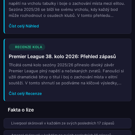
napětí na vrcholu tabulky i boje o zachování místa mezi elitou.
Sezóna 2025/26 se blíží ke svému vrcholu, kdy každý bod
může rozhodnout o osudech klubů. V tomto přehledu
naleznete podrobný rozbor všech klíčových soubojů třicátého
Číst celý Náhled
osmého kola. Zjistěte, kdo má největší šanci na korunovaci
mistrem a které týmy budou bojovat až do posledního dechu
proti sestupu. Analyzujeme aktuální formu týmů, výpady
hvězd a strategické tahy trenérů. Nechte se provést
RECENZE KOLA
atmosférou finále sezóny, kde každá minuta hřeje krev
Premier League 38. kolo 2026: Přehled zápasů
fanouškům po celém světě. Sledujte naše předpovědi a tipy
pro sázky na závěrečnou částku nejpopulárnějšího
Třicátá osmá kolo sezóny 2025/26 přineslo divoký závěr
fotbalového šampionátu Evropy.
Premier League plný napětí a nečekaných zvratů. Fanoušci si
užili dramatické bitvy o titul i boj o zachování místa v elitní
soutěži. V tomto shrnutí se podíváme na klíčové výsledky,
které určily konečné pořadí týmů. Analyzujeme výkony hvězd
Číst celý Recenze
ligy, rozhodující góly a trenérské tahy, které ovlivnily osudy
klubů v posledním kole. Zjistěte, kdo si vybojoval místo v
evropských pohárech a které týmy slavily historické úspěchy
Fakta o lize
nebo trpěly překvapivým pádem. Tento přehled vám poskytne
kompletní obraz o tom, jak proběhla závěrečná etapa jedné z
Liverpool skórovali v každém ze svých posledních 17 zápasů
nejuznávanějších fotbalových lig světa. Nechte se unést
emocemi finálního dějství anglického mistrovství.