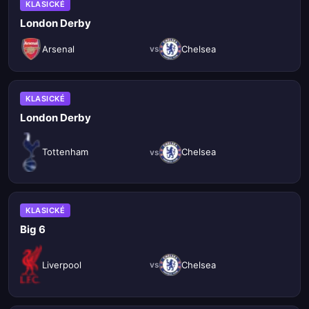
KLASICKÉ
London Derby
Arsenal
Chelsea
vs
KLASICKÉ
London Derby
Tottenham
Chelsea
vs
KLASICKÉ
Big 6
Liverpool
Chelsea
vs