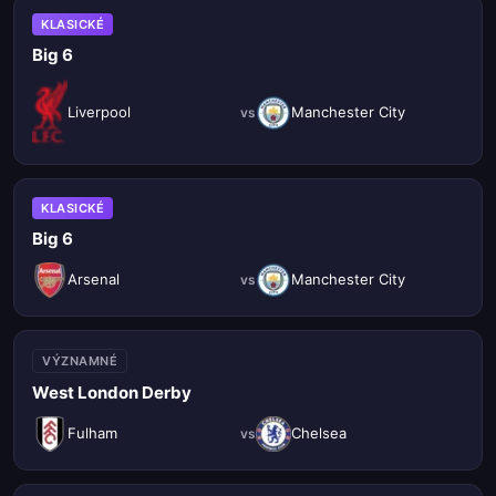
KLASICKÉ
Big 6
Liverpool
Manchester City
vs
KLASICKÉ
Big 6
Arsenal
Manchester City
vs
VÝZNAMNÉ
West London Derby
Fulham
Chelsea
vs