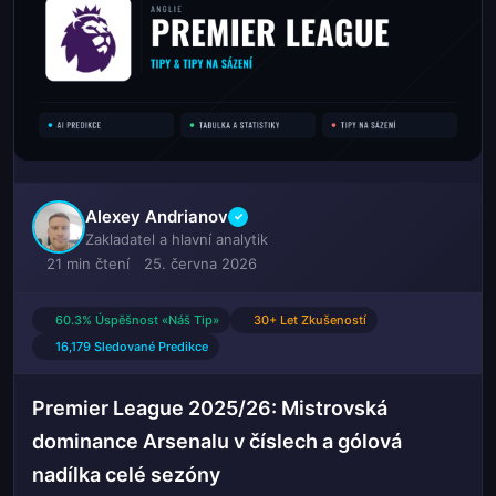
Alexey Andrianov
✓
Zakladatel a hlavní analytik
21 min čtení
25. června 2026
60.3% Úspěšnost «Náš Tip»
30+ Let Zkušeností
16,179 Sledované Predikce
Premier League 2025/26: Mistrovská
dominance Arsenalu v číslech a gólová
nadílka celé sezóny