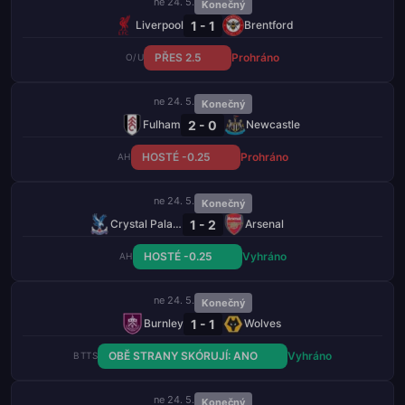
ne 24. 5.
Konečný
1 - 1
Liverpool
Brentford
PŘES 2.5
Prohráno
O/U
ne 24. 5.
Konečný
2 - 0
Fulham
Newcastle
HOSTÉ -0.25
Prohráno
AH
ne 24. 5.
Konečný
1 - 2
Crystal Palace
Arsenal
HOSTÉ -0.25
Vyhráno
AH
ne 24. 5.
Konečný
1 - 1
Burnley
Wolves
OBĚ STRANY SKÓRUJÍ: ANO
Vyhráno
BTTS
ne 24. 5.
Konečný