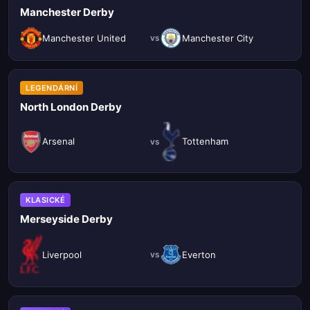
Manchester Derby
Manchester United
Manchester City
vs
LEGENDÁRNÍ
North London Derby
Arsenal
Tottenham
vs
KLASICKÉ
Merseyside Derby
Liverpool
Everton
vs