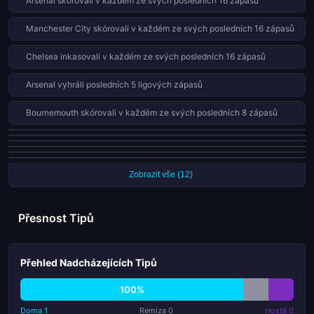
Arsenal skórovali v každém ze svých posledních 16 zápasů
Manchester City skórovali v každém ze svých posledních 16 zápasů
Chelsea inkasovali v každém ze svých posledních 16 zápasů
Arsenal vyhráli posledních 5 ligových zápasů
Bournemouth skórovali v každém ze svých posledních 8 zápasů
Nottingham Forest skórovali v každém ze svých posledních 8 zápasů
Wolves inkasovali v každém ze svých posledních 9 zápasů
Bournemouth jsou neporažení v posledních 5 ligových zápasech
Burnley inkasovali v každém ze svých posledních 8 zápasů
Newcastle inkasovali v každém ze svých posledních 8 zápasů
Leeds jsou neporažení v posledních 4 ligových zápasech
Zobrazit vše (12)
Přesnost Tipů
Přehled Nadcházejících Tipů
100%
Doma 1
Remíza 0
Hosté 0