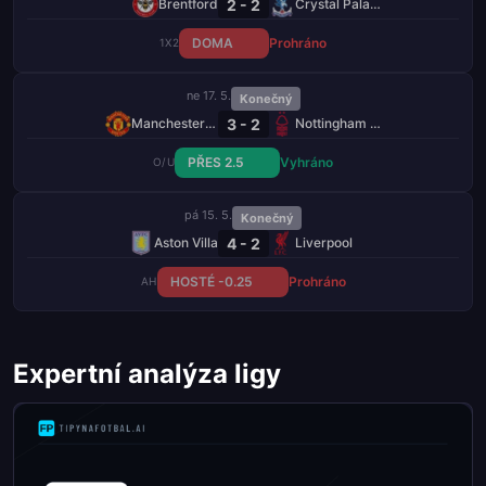
2 - 2
Brentford
Crystal Palace
DOMA
Prohráno
1X2
ne 17. 5.
Konečný
3 - 2
Manchester United
Nottingham Forest
PŘES 2.5
Vyhráno
O/U
pá 15. 5.
Konečný
4 - 2
Aston Villa
Liverpool
HOSTÉ -0.25
Prohráno
AH
Expertní analýza ligy