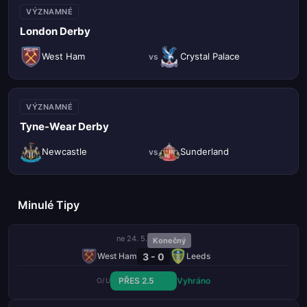
VÝZNAMNÉ
London Derby
West Ham
Crystal Palace
vs
VÝZNAMNÉ
Tyne-Wear Derby
Newcastle
Sunderland
vs
Minulé Tipy
ne 24. 5.
Konečný
3 - 0
West Ham
Leeds
PŘES 2.5
Vyhráno
O/U