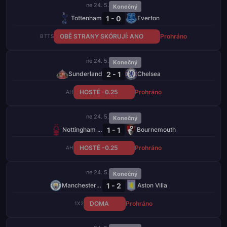
ne 24. 5.
Konečný
1 - 0
Tottenham
Everton
OBĚ STRANY SKÓRUJÍ: ANO
Prohráno
BTTS
ne 24. 5.
Konečný
2 - 1
Sunderland
Chelsea
HOSTÉ -0.25
Prohráno
AH
ne 24. 5.
Konečný
1 - 1
Nottingham Forest
Bournemouth
HOSTÉ -0.25
Prohráno
AH
ne 24. 5.
Konečný
1 - 2
Manchester City
Aston Villa
DOMA
Prohráno
1X2