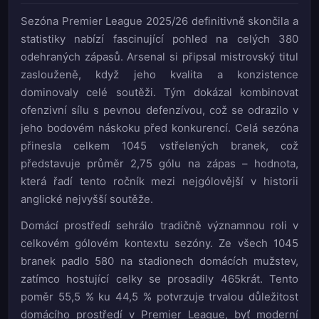
Sezóna Premier League 2025/26 definitivně skončila a
statistiky nabízí fascinující pohled na celých 380
odehraných zápasů. Arsenal si připsal mistrovský titul
zaslouženě, když jeho kvalita a konzistence
dominovaly celé soutěži. Tým dokázal kombinovat
ofenzivní sílu s pevnou defenzívou, což se odrazilo v
jeho bodovém náskoku před konkurencí. Celá sezóna
přinesla celkem 1045 vstřelených branek, což
představuje průměr 2,75 gólu na zápas – hodnota,
která řadí tento ročník mezi nejgólovější v historii
anglické nejvyšší soutěže.
Domácí prostředí sehrálo tradičně významnou roli v
celkovém gólovém kontextu sezóny. Ze všech 1045
branek padlo 580 na stadionech domácích mužstev,
zatímco hostující celky se prosadily 465krát. Tento
poměr 55,5 % ku 44,5 % potvrzuje trvalou důležitost
domácího prostředí v Premier League, byť moderní