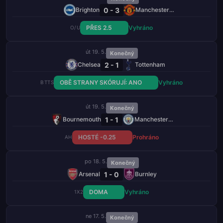
0 - 3
Brighton
Manchester United
PŘES 2.5
Vyhráno
O/U
út 19. 5.
Konečný
2 - 1
Chelsea
Tottenham
OBĚ STRANY SKÓRUJÍ: ANO
Vyhráno
BTTS
út 19. 5.
Konečný
1 - 1
Bournemouth
Manchester City
HOSTÉ -0.25
Prohráno
AH
po 18. 5.
Konečný
1 - 0
Arsenal
Burnley
DOMA
Vyhráno
1X2
ne 17. 5.
Konečný