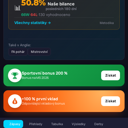
50.8%
Naše bilance
📊
posledních 180 dní
66W
·
64L
·
130 vyhodnoceno
Všechny statistiky →
Metodika
Také v Anglie:
FA pohár
Mistrovství
Sportovní bonus 200 %
Získat
Bonus na MS 2026
+100 % první vklad
Získat
Odpovídající vkladový bonus
Zápasy
Přehledy
Tabulka
Výsledky
Derby