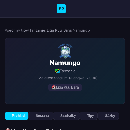
FP
Všechny tipy
/
Tanzanie
/
Liga Kuu Bara
/
Namungo
Namungo
Tanzanie
Majaliwa Stadium
, Ruangwa
(2,000)
Liga Kuu Bara
Přehled
Sestava
Statistiky
Tipy
Sázky