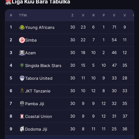
Liga Kuu Bara Tabulka
#
TÝM
Z
V
R
P
V
V
RO
1
30
23
6
1
71
9
+
Young Africans
2
30
22
7
1
54
11
+
Simba
3
30
18
10
2
46
12
+
Azam
4
30
15
5
10
47
35
+
Singida Black Stars
5
30
11
10
9
33
28
Tabora United
6
30
10
12
8
30
33
JKT Tanzanie
7
30
9
9
12
32
35
Pamba Jiji
8
30
9
9
12
31
37
Coastal Union
9
30
8
11
11
25
36
-
Dodoma Jiji