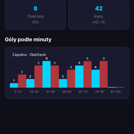
8
42
Čisté listy
Karty
30%
41Ž / 1Č
Góly podle minuty
Zapsáno
Obdržené
6
6
6
5
5
5
4
4
3
2
2
1
0-15'
16-30'
31-45'
46-60'
61-75'
76-90'
91-105'