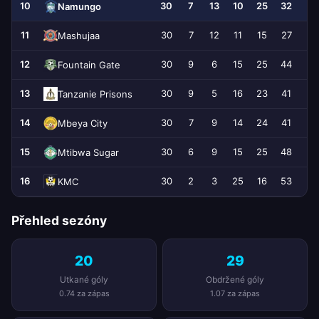
10
30
7
13
10
25
32
Namungo
11
30
7
12
11
15
27
-
Mashujaa
12
30
9
6
15
25
44
-
Fountain Gate
13
30
9
5
16
23
41
-
Tanzanie Prisons
14
30
7
9
14
24
41
-
Mbeya City
15
30
6
9
15
25
48
-
Mtibwa Sugar
16
30
2
3
25
16
53
-
KMC
Přehled sezóny
20
29
Utkané góly
Obdržené góly
0.74 za zápas
1.07 za zápas