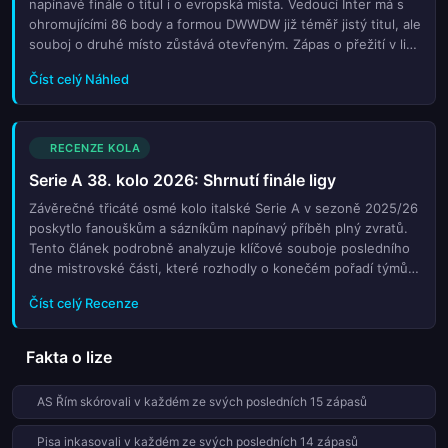
napínavé finále o titul i o evropská místa. Vedoucí Inter má s
ohromujícími 86 body a formou DWWDW již téměř jistý titul, ale
souboj o druhé místo zůstává otevřeným. Zápas o přežití v lize
bude rovněž klíčový pro tři týmy bojující o záchranu. V tomto
Číst celý Náhled
článku naleznete podrobné předpovědi pro všech deset
zápasů třicátého osmého kola. Analyzujeme aktuální formu
týmů, zranění klíčových hráčů a statistiky vzájemných
střetnutí. Dozvíte se, které týmy potřebují bodovat k zajištění
RECENZE KOLA
místa v Lize mistrů nebo Evropské lize. Poskytujeme také tipy
Serie A 38. kolo 2026: Shrnutí finále ligy
na sázky a očekávaná složení sestav. Nechte se inspirovat
našimi expertními pohledy na to, jak může vypadat závěr jedné
Závěrečné třicáté osmé kolo italské Serie A v sezoně 2025/26
z nejnapínavějších sezon v nedávné historii italského fotbalu.
poskytlo fanouškům a sázníkům napínavý příběh plný zvratů.
Sledujte všechny důležité informace a připravte se na velkou
Tento článek podrobně analyzuje klíčové souboje posledního
premiéru poslední kola.
dne mistrovské části, které rozhodly o konečém pořadí týmů.
Zkoumáme nejen výsledkové tabulky, ale i statistická
Číst celý Recenze
překvapení, která otřásla tradičními pořadím. Pročtěte si
recenzi na nejvýraznější momenty, jako jsou pozdní góly a
rozhodující výkony jednotlivců. Získáte přehled o tom, jaké
Fakta o lize
týmy si zajistily místo v evropských pohárech a které týmů
čekalo historické záchranu nebo sestup. Naše analýza nabízí
AS Řím skórovali v každém ze svých posledních 15 zápasů
hlubší vhled do taktických řešení trenérů a dopadů posledního
kola na celkovou podobu italského fotbalu pro nadcházející
Pisa inkasovali v každém ze svých posledních 14 zápasů
sezony.