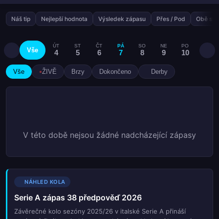
Náš tip
Nejlepší hodnota
Výsledek zápasu
Přes / Pod
Obě stra
ÚT
ST
ČT
PÁ
SO
NE
PO
ÚT
Vše
4
5
6
7
8
9
10
11
Vše
ŽIVĚ
Brzy
Dokončeno
Derby
V této době nejsou žádné nadcházející zápasy
NÁHLED KOLA
Serie A zápas 38 předpověď 2026
Závěrečné kolo sezóny 2025/26 v italské Serie A přináší