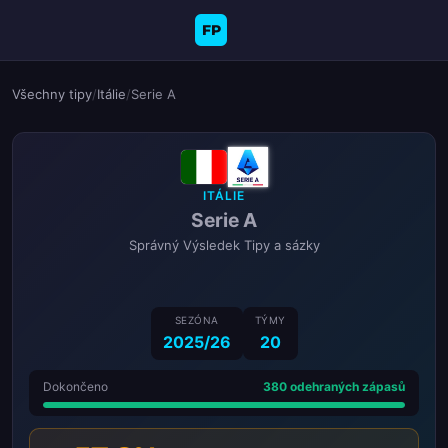
FP
Všechny tipy
/
Itálie
/
Serie A
ITÁLIE
Serie A
Správný Výsledek Tipy a sázky
SEZÓNA
TÝMY
2025/26
20
Dokončeno
380 odehraných zápasů