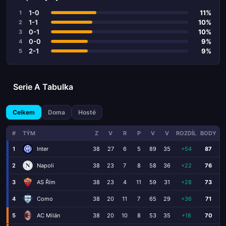
1-0
11%
1
1-1
10%
2
0-1
10%
3
0-0
9%
4
2-1
9%
5
Serie A Tabulka
Celkem
Doma
Hosté
#
TÝM
Z
V
R
P
V
V
ROZDÍL
BODY
1
Inter
38
27
6
5
89
35
+54
87
2
Napoli
38
23
7
8
58
36
+22
76
3
AS Řím
38
23
4
11
59
31
+28
73
4
Como
38
20
11
7
65
29
+36
71
5
AC Milán
38
20
10
8
53
35
+18
70