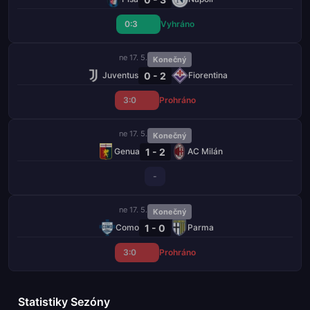
0:3
Vyhráno
ne 17. 5.
Konečný
0 - 2
Juventus
Fiorentina
3:0
Prohráno
ne 17. 5.
Konečný
1 - 2
Genua
AC Milán
-
ne 17. 5.
Konečný
1 - 0
Como
Parma
3:0
Prohráno
Statistiky Sezóny