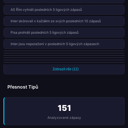
AS Řím vyhráli posledních 5 ligových zápasů
Inter skórovali v každém ze svých posledních 10 zápasů
Pisa prohráli posledních 5 ligových zápasů
Inter jsou neporažení v posledních 5 ligových zápasech
Vérona prohráli 13 z 19 domácích zápasů (68%)
Pisa prohráli 13 z 19 domácích zápasů (68%)
Lazio obdrželi 9 červených karet v 38 zápasech této sezóny
Vérona nevyhráli 5 ligových zápasů v řadě
AC Milán proměnili všech 7 penalt této sezóny
Pisa vyhráli pouze 0 z 19 venkovních zápasů této sezóny
Zobrazit vše (12)
Přesnost Tipů
151
Analyzované zápasy