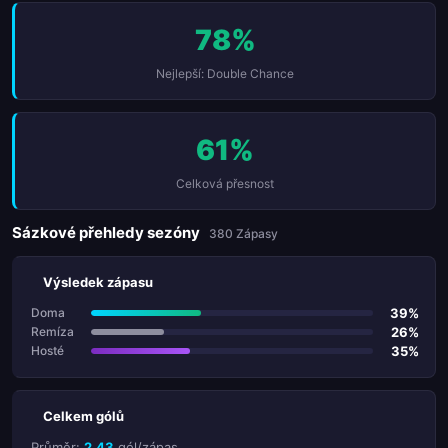
78%
Nejlepší: Double Chance
61%
Celková přesnost
Sázkové přehledy sezóny
380 Zápasy
Výsledek zápasu
39%
Doma
26%
Remíza
35%
Hosté
Celkem gólů
Průměr:
2.43
gól/zápas