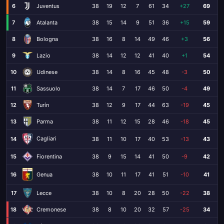
6
Juventus
38
19
12
7
61
34
+27
69
7
Atalanta
38
15
14
9
51
36
+15
59
8
Bologna
38
16
8
14
49
46
+3
56
9
Lazio
38
14
12
12
41
40
+1
54
10
Udinese
38
14
8
16
45
48
-3
50
11
Sassuolo
38
14
7
17
46
50
-4
49
12
Turín
38
12
9
17
44
63
-19
45
13
Parma
38
11
12
15
28
46
-18
45
Cagliari
14
38
11
10
17
40
53
-13
43
15
Fiorentina
38
9
15
14
41
50
-9
42
16
38
10
11
17
41
51
-10
41
Genua
17
Lecce
38
10
8
20
28
50
-22
38
18
Cremonese
38
8
10
20
32
57
-25
34