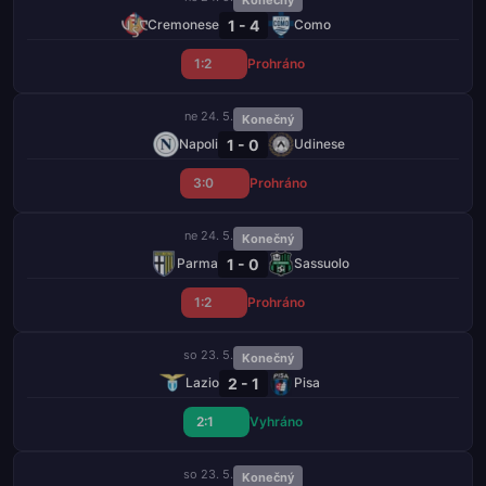
1 - 4
Cremonese
Como
1:2
Prohráno
ne 24. 5.
Konečný
1 - 0
Napoli
Udinese
3:0
Prohráno
ne 24. 5.
Konečný
1 - 0
Parma
Sassuolo
1:2
Prohráno
so 23. 5.
Konečný
2 - 1
Lazio
Pisa
2:1
Vyhráno
so 23. 5.
Konečný