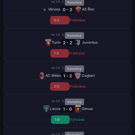
ne 24. 5.
Konečný
0 - 2
Vérona
AS Řím
0:3
Prohráno
ne 24. 5.
Konečný
2 - 2
Turín
Juventus
1:2
Prohráno
ne 24. 5.
Konečný
1 - 2
AC Milán
Cagliari
3:0
Prohráno
ne 24. 5.
Konečný
1 - 0
Lecce
Genua
1:0
Vyhráno
ne 24. 5.
Konečný