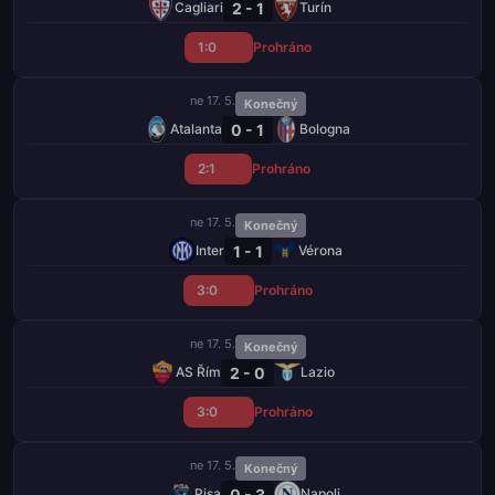
2 - 1
Cagliari
Turín
1:0
Prohráno
ne 17. 5.
Konečný
0 - 1
Atalanta
Bologna
2:1
Prohráno
ne 17. 5.
Konečný
1 - 1
Inter
Vérona
3:0
Prohráno
ne 17. 5.
Konečný
2 - 0
AS Řím
Lazio
3:0
Prohráno
ne 17. 5.
Konečný
0 - 3
Pisa
Napoli