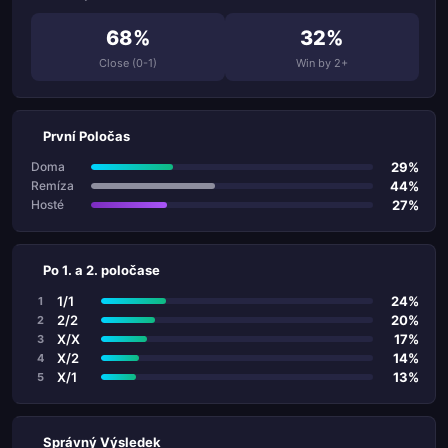
68%
32%
Close (0-1)
Win by 2+
První Poločas
29%
Doma
44%
Remíza
27%
Hosté
Po 1. a 2. poločase
1/1
24%
1
2/2
20%
2
X/X
17%
3
X/2
14%
4
X/1
13%
5
Správný Výsledek