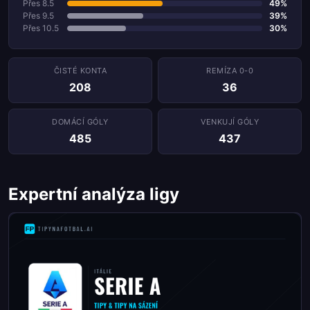
Přes 8.5
49%
Přes 9.5
39%
Přes 10.5
30%
ČISTÉ KONTA
REMÍZA 0-0
208
36
DOMÁCÍ GÓLY
VENKUJÍ GÓLY
485
437
Expertní analýza ligy