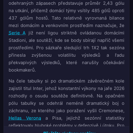
odehraných zápasech představuje průměr 2,43 gólu
na utkání, přičemž domácí týmy vsítily 485 gólů oproti
437 gólům hostů. Tato relativně vyrovnaná bilance
mezi domácím a venkovním prostředím naznačuje, že
Serie A
již není ligou striktně ovládanou domácími
Stadioni, ale soutěží, kde se body sbírají napříč všemi
prostředími. Pro sázkaře sledující trh 1X2 tak sezóna
přinesla zvýšenou volatilitu výsledků a řadu
překvapivých výsledků, které narušily očekávání
bookmakerů.
Na čele tabulky si po dramatickém závěrečném kole
zajistil titul Inter, jehož konstantní výkony na jaře 2026
rozhodly o osudu soutěže definitivně. Na opačném
pólu tabulky se odehrál neméně dramatický boj o
záchranu, ze kterého jako poražení vyšli Cremonese,
Hellas Verona
a Pisa, jejichž sezónní statistiky
reflektovaly hluboké problémy v defenzivě i útoku. Pro
analytiky pracující s daty a betting marketem