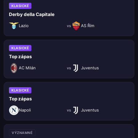
KLASICKÉ
Derby della Capitale
Lazio
AS Řím
vs
KLASICKÉ
Top zápas
AC Milán
Juventus
vs
KLASICKÉ
Top zápas
Napoli
Juventus
vs
VÝZNAMNÉ