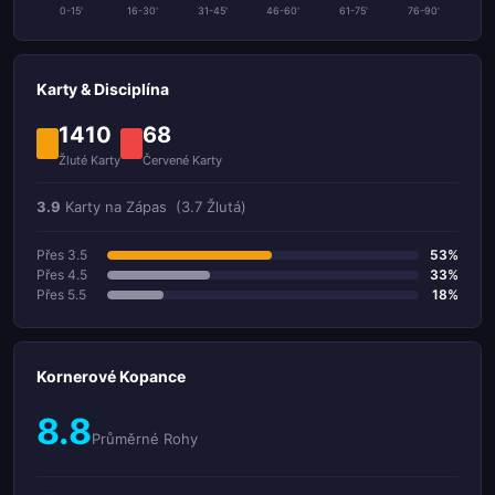
0-15'
16-30'
31-45'
46-60'
61-75'
76-90'
Karty & Disciplína
1410
68
Žluté Karty
Červené Karty
3.9
Karty na Zápas
(3.7 Žlutá)
Přes 3.5
53%
Přes 4.5
33%
Přes 5.5
18%
Kornerové Kopance
8.8
Průměrné Rohy