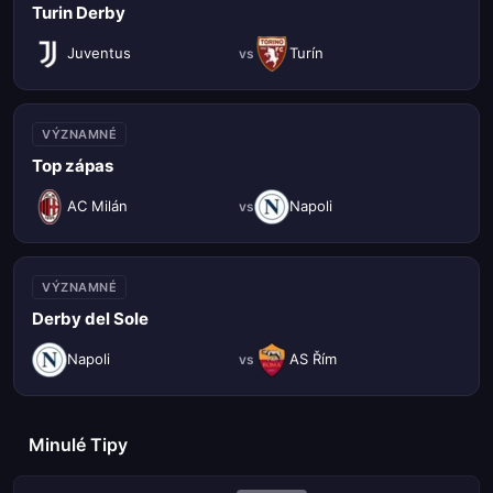
Turin Derby
Juventus
Turín
vs
VÝZNAMNÉ
Top zápas
AC Milán
Napoli
vs
VÝZNAMNÉ
Derby del Sole
Napoli
AS Řím
vs
Minulé Tipy