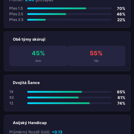
70%
Přes 1.5
46%
Přes 2.5
22%
Přes 3.5
Obě týmy skórují
45%
55%
Ano
Ne
Dvojitá Šance
65%
1X
61%
X2
74%
12
Asijský Handicap
Průměrný Rozdíl Gólů:
+0.13