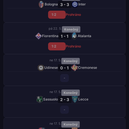
3 - 3
Bologna
Inter
1:2
Prohráno
pá 22. 5.
Konečný
1 - 1
Fiorentina
Atalanta
1:2
Prohráno
ne 17. 5.
Konečný
0 - 1
Udinese
Cremonese
-
ne 17. 5.
Konečný
2 - 3
Sassuolo
Lecce
-
ne 17. 5.
Konečný