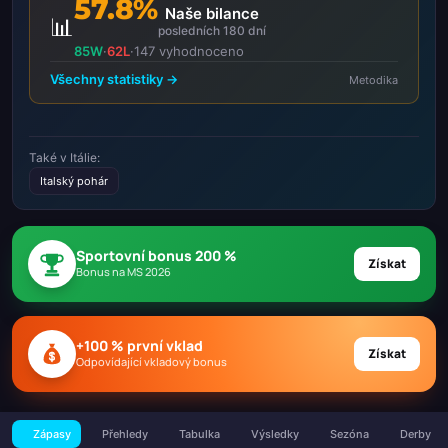
57.8%
Naše bilance
📊
posledních 180 dní
85W
·
62L
·
147 vyhodnoceno
Všechny statistiky →
Metodika
Také v Itálie:
Italský pohár
Sportovní bonus 200 %
Získat
Bonus na MS 2026
+100 % první vklad
Získat
Odpovídající vkladový bonus
Zápasy
Přehledy
Tabulka
Výsledky
Sezóna
Derby