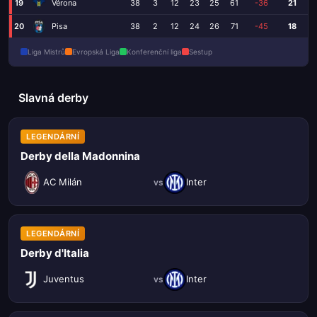
19
Vérona
38
3
12
23
25
61
-36
21
20
Pisa
38
2
12
24
26
71
-45
18
Liga Mistrů
Evropská Liga
Konferenční liga
Sestup
Slavná derby
LEGENDÁRNÍ
Derby della Madonnina
AC Milán
Inter
vs
LEGENDÁRNÍ
Derby d'Italia
Juventus
Inter
vs