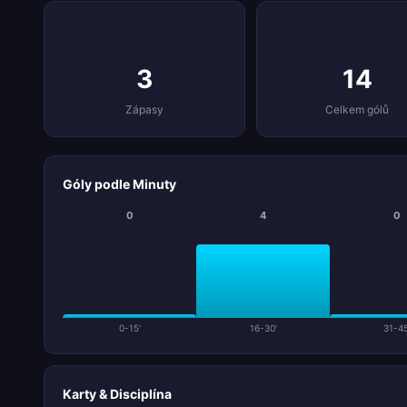
3
14
Zápasy
Celkem gólů
Góly podle Minuty
0
4
0
0-15'
16-30'
31-45
Karty & Disciplína