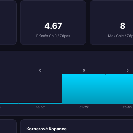
4.67
8
Průměr Gólů / Zápas
Max Gole / Zá
0
5
5
'
46-60'
61-75'
76-90'
Kornerové Kopance