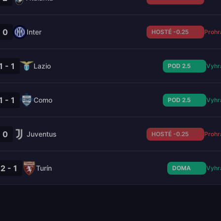
- 0
Inter
HOSTÉ -0.25
Prohr
1 - 1
Lazio
POD 2.5
Vyhr
1 - 1
Como
POD 2.5
Vyhr
- 0
Juventus
HOSTÉ -0.25
Prohr
2 - 1
Turín
DOMA
Vyhr