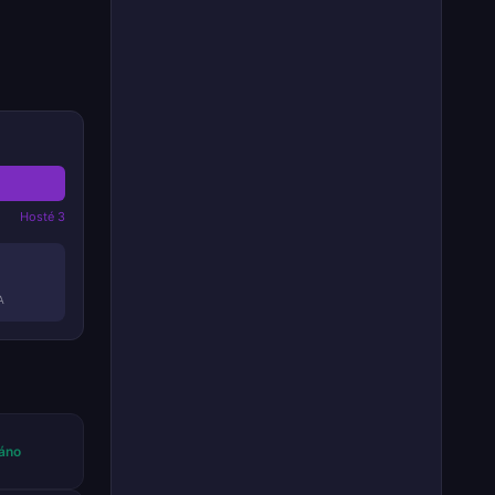
Hosté 3
A
áno