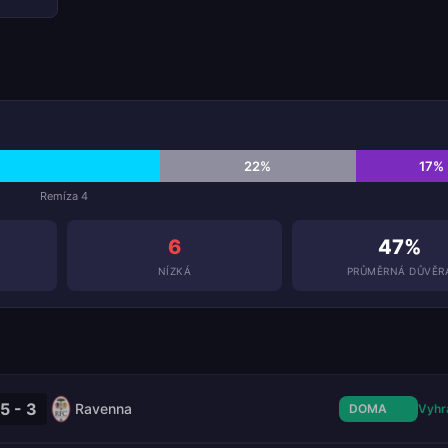
22%
17%
Remíza 4
6
47%
NÍZKÁ
PRŮMĚRNÁ DŮVĚR
5 - 3
Ravenna
DOMA
Vyhr