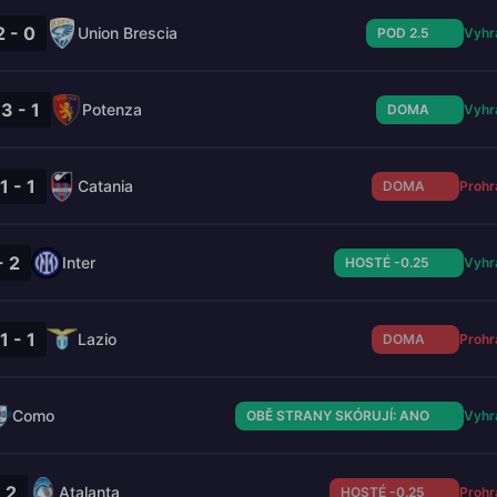
2 - 0
Union Brescia
POD 2.5
Vyhr
3 - 1
Potenza
DOMA
Vyhr
1 - 1
Catania
DOMA
Prohr
- 2
Inter
HOSTÉ -0.25
Vyhr
1 - 1
Lazio
DOMA
Prohr
Como
OBĚ STRANY SKÓRUJÍ: ANO
Vyhr
- 2
Atalanta
HOSTÉ -0.25
Prohr