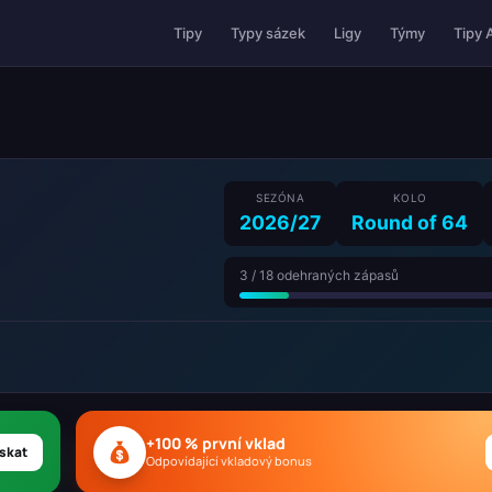
Tipy 
Tipy
Typy sázek
Ligy
Týmy
SEZÓNA
KOLO
2026/27
Round of 64
3 / 18 odehraných zápasů
+100 % první vklad
skat
Odpovídající vkladový bonus