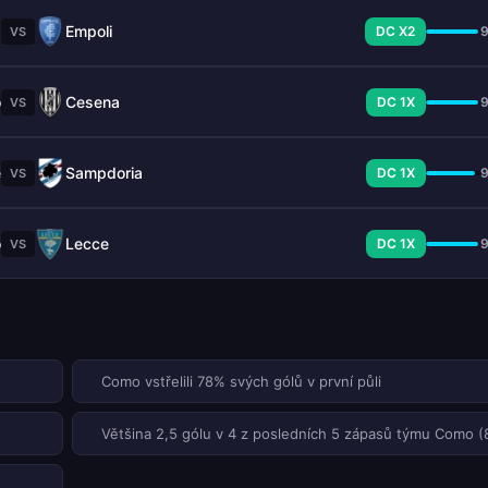
a
Empoli
DC X2
VS
o
Cesena
DC 1X
VS
e
Sampdoria
DC 1X
VS
o
Lecce
DC 1X
VS
Como vstřelili 78% svých gólů v první půli
Většina 2,5 gólu v 4 z posledních 5 zápasů týmu Como 