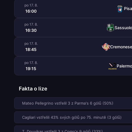
po 17. 8.
Pis
16:00
po 17. 8.
Sassuol
16:30
po 17. 8.
Cremones
18:45
po 17. 8.
Palerm
19:15
Fakta o lize
Mateo Pellegrino vstřelil 3 z Parma's 6 gólů (50%)
Cagliari vstřelili 43% svých gólů po 75. minutě (3 gólů)
T. Douvikas vstřelil 3 z Como's 9 gólů (33%)