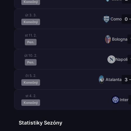
Konečný
út 3. 3.
0 
Como
Konečný
st 11. 2.
Bologna
Pen.
út 10. 2.
Napoli
Pen.
čt 5. 2.
3 
Atalanta
Konečný
st 4. 2.
Inter
Konečný
Statistiky Sezóny