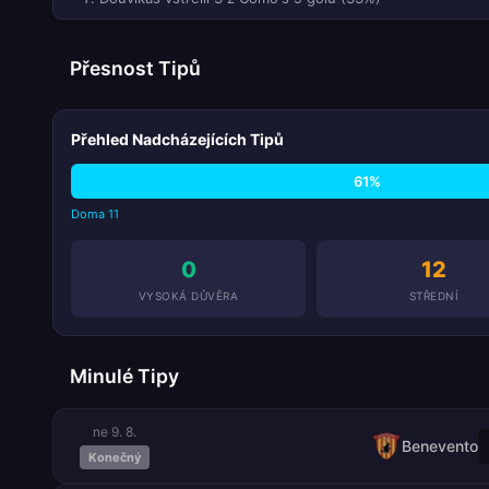
Přesnost Tipů
Přehled Nadcházejících Tipů
61%
Doma 11
0
12
VYSOKÁ DŮVĚRA
STŘEDNÍ
Minulé Tipy
ne 9. 8.
Benevento
Konečný