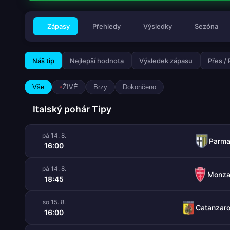
Zápasy
Přehledy
Výsledky
Sezóna
Náš tip
Nejlepší hodnota
Výsledek zápasu
Přes /
Vše
ŽIVĚ
Brzy
Dokončeno
Italský pohár Tipy
pá 14. 8.
Parm
16:00
pá 14. 8.
Monz
18:45
so 15. 8.
Catanzar
16:00