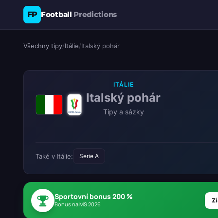
FP
Football
Predictions
Všechny tipy
/
Itálie
/
Italský pohár
ITÁLIE
Italský pohár
Tipy a sázky
Také v Itálie:
Serie A
Sportovní bonus 200 %
Zí
Bonus na MS 2026