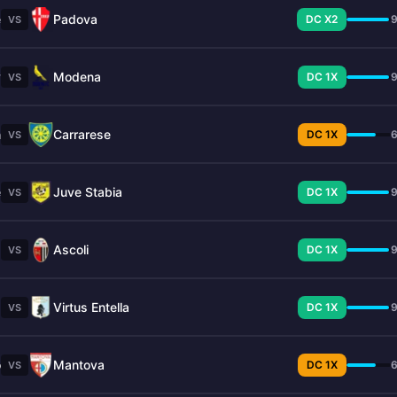
e
Padova
DC X2
VS
y
Modena
DC 1X
VS
n
Carrarese
DC 1X
VS
e
Juve Stabia
DC 1X
VS
a
Ascoli
DC 1X
VS
a
Virtus Entella
DC 1X
VS
o
Mantova
DC 1X
VS