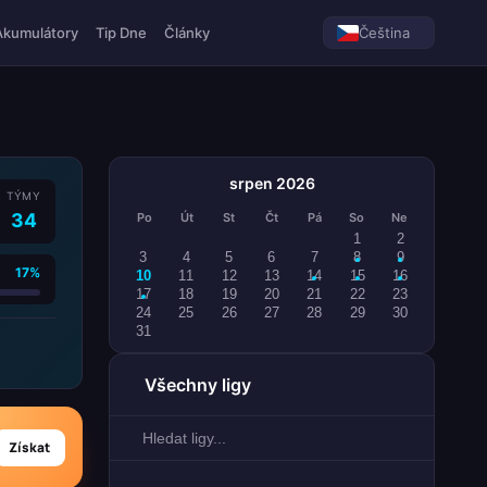
Akumulátory
Tip Dne
Články
Čeština
srpen 2026
TÝMY
34
Po
Út
St
Čt
Pá
So
Ne
1
2
3
4
5
6
7
8
9
17%
10
11
12
13
14
15
16
17
18
19
20
21
22
23
24
25
26
27
28
29
30
31
Všechny ligy
Získat