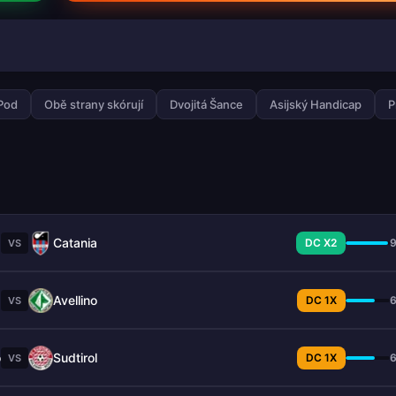
 Pod
Obě strany skórují
Dvojitá Šance
Asijský Handicap
P
a
Catania
DC X2
VS
a
Avellino
DC 1X
VS
o
Sudtirol
DC 1X
VS