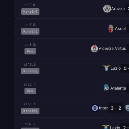
ne 9. 8.
Arezzo
Konečný
so 8. 8.
Ascoli
Konečný
so 8. 8.
Vicenza Virtus
Pen.
st 13. 5.
0 
Lazio
Konečný
st 22. 4.
Atalanta
Pen.
út 21. 4.
3 - 2
Inter
Konečný
st 4. 3.
2 
Lazio