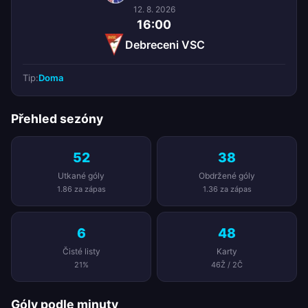
12. 8. 2026
16:00
Debreceni VSC
Tip:
Doma
Přehled sezóny
52
38
Utkané góly
Obdržené góly
1.86 za zápas
1.36 za zápas
6
48
Čisté listy
Karty
21%
46Ž / 2Č
Góly podle minuty