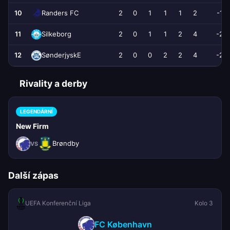
10
2
0
1
1
1
2
-1
Randers FC
11
2
0
1
1
2
4
-2
Silkeborg
12
2
0
0
2
2
4
-2
SønderjyskE
Rivality a derby
LEGENDÁRNÍ
New Firm
Brøndby
VS
Další zápas
UEFA Konferenční Liga
Kolo 3
FC København