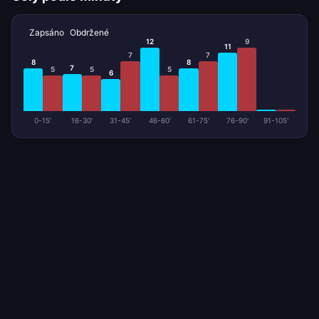
Zapsáno
Obdržené
12
9
11
7
7
8
8
7
5
5
5
6
0-15'
16-30'
31-45'
46-60'
61-75'
76-90'
91-105'