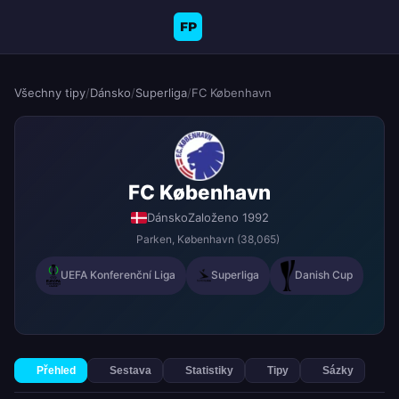
FP
Všechny tipy
/
Dánsko
/
Superliga
/
FC København
FC København
Dánsko
Založeno 1992
Parken
, København
(38,065)
UEFA Konferenční Liga
Superliga
Danish Cup
Přehled
Sestava
Statistiky
Tipy
Sázky