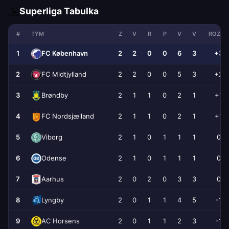
Superliga Tabulka
#
TÝM
Z
V
R
P
V
V
ROZDÍL
1
2
2
0
0
6
3
+3
FC København
2
2
2
0
0
5
3
+2
FC Midtjylland
3
2
1
1
0
2
1
+1
Brøndby
4
2
1
1
0
2
1
+1
FC Nordsjælland
5
2
1
0
1
1
1
0
Viborg
6
2
1
0
1
1
1
0
Odense
7
2
0
2
0
3
3
0
Aarhus
8
2
0
1
1
4
5
-1
Lyngby
9
2
0
1
1
2
3
-1
AC Horsens