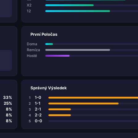
X2
12
První Poločas
Doma
Remíza
Hosté
Správný Výsledek
33%
1-0
1
25%
1-1
2
8%
2-1
3
8%
2-2
4
8%
0-0
5