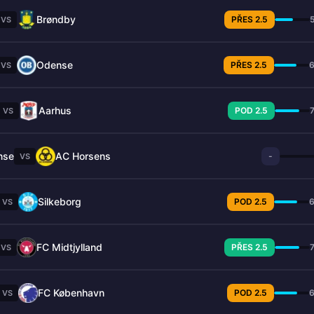
Brøndby
PŘES 2.5
VS
Odense
PŘES 2.5
VS
Aarhus
POD 2.5
VS
nse
AC Horsens
-
VS
Silkeborg
POD 2.5
VS
FC Midtjylland
PŘES 2.5
VS
FC København
POD 2.5
VS