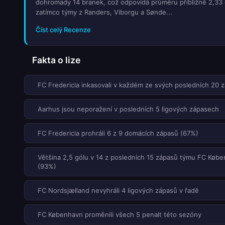
dohromady 14 branek, což odpovídá průměru přibližně 2,33 g
zatímco týmy z Randers, Viborgu a Sønde...
Číst celý Recenze
Fakta o lize
FC Fredericia inkasovali v každém ze svých posledních 20 
Aarhus jsou neporažení v posledních 5 ligových zápasech
FC Fredericia prohráli 6 z 9 domácích zápasů (67%)
Většina 2,5 gólu v 14 z posledních 15 zápasů týmu FC Køb
(93%)
FC Nordsjælland nevyhráli 4 ligových zápasů v řadě
FC København proměnili všech 5 penalt této sezóny