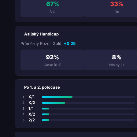
67%
33%
Ano
Ne
Asijský Handicap
Průměrný Rozdíl Gólů:
+0.25
92%
8%
Close (0-1)
Win by 2+
Po 1. a 2. poločase
X/1
1
X/X
2
1/1
3
X/2
4
2/2
5