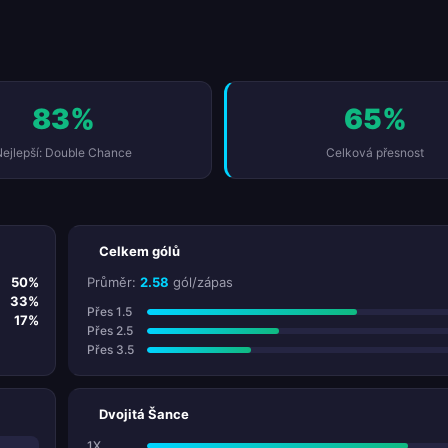
83%
65%
ejlepší: Double Chance
Celková přesnost
Celkem gólů
50%
Průměr:
2.58
gól/zápas
33%
Přes 1.5
17%
Přes 2.5
Přes 3.5
Dvojitá Šance
1X