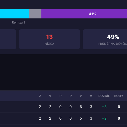
41%
Remíza 1
13
49%
NÍZKÁ
PRŮMĚRNÁ DŮVĚR
Z
V
R
P
V
V
ROZDÍL
BODY
2
2
0
0
6
3
+3
6
2
2
0
0
5
3
+2
6