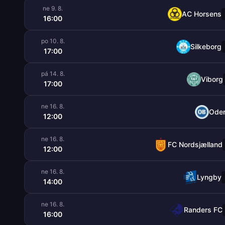
ne 9. 8.
AC Horsens
16:00
po 10. 8.
Silkeborg
17:00
pá 14. 8.
Viborg
17:00
ne 16. 8.
Ode
12:00
ne 16. 8.
FC Nordsjælland
12:00
ne 16. 8.
Lyngby
14:00
ne 16. 8.
Randers FC
16:00