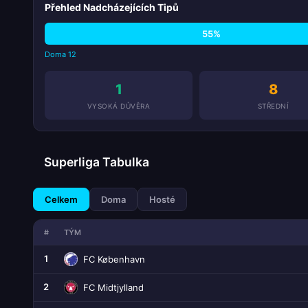
Přehled Nadcházejících Tipů
55%
Doma 12
1
8
VYSOKÁ DŮVĚRA
STŘEDNÍ
Superliga Tabulka
Celkem
Doma
Hosté
#
TÝM
1
FC København
2
FC Midtjylland