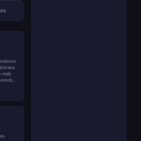
70%
 bodovou
záchranu
o malý
 podrobně
tbalu
slo