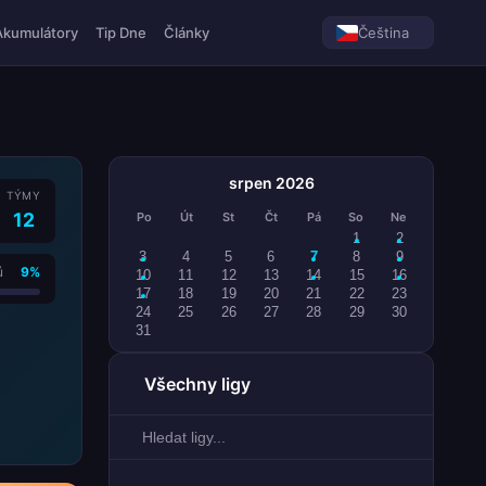
Akumulátory
Tip Dne
Články
Čeština
srpen 2026
TÝMY
12
Po
Út
St
Čt
Pá
So
Ne
1
2
3
4
5
6
7
8
9
ů
9%
10
11
12
13
14
15
16
17
18
19
20
21
22
23
24
25
26
27
28
29
30
31
Všechny ligy