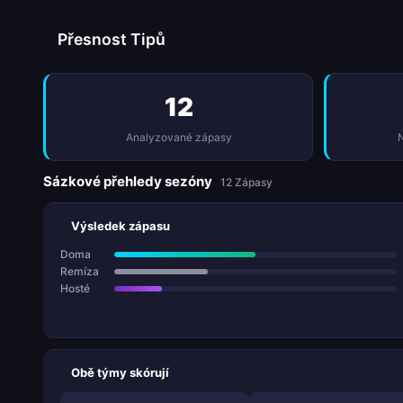
Přesnost Tipů
12
Analyzované zápasy
N
Sázkové přehledy sezóny
12 Zápasy
Výsledek zápasu
Doma
Remíza
Hosté
Obě týmy skórují