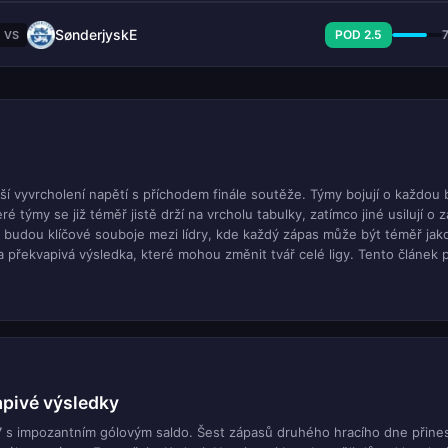
SønderjyskE
POD 2.5
VS
ší vyvrcholení napětí s příchodem finále soutěže. Týmy bojují o každou
ýmy se již téměř jistě drží na vrcholu tabulky, zatímco jiné usilují o 
 budou klíčové souboje mezi lídry, kde každý zápas může být téměř jak
 překvapivá výsledka, které mohou změnit tvář celé ligy. Tento článek
ik týmů a jejich aktuální formy. Je to ideální příležitost pro fanoušky fo
apivé výsledky
 s impozantním gólovým saldo. Šest zápasů druhého hracího dne přine