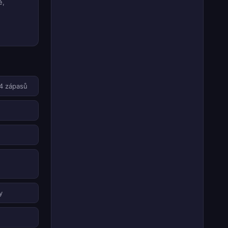
ě,
14 zápasů
y