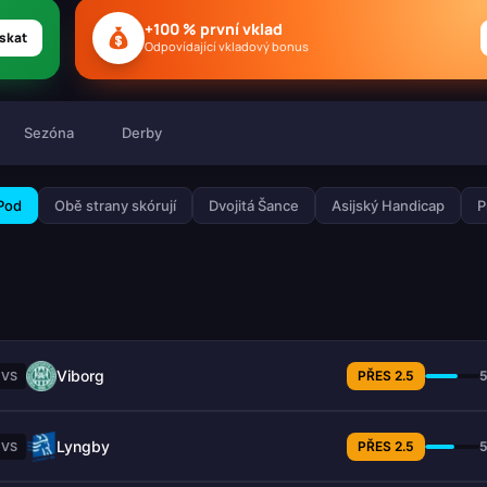
+100 % první vklad
skat
Odpovídající vkladový bonus
Sezóna
Derby
 Pod
Obě strany skórují
Dvojitá Šance
Asijský Handicap
P
Viborg
PŘES 2.5
VS
Lyngby
PŘES 2.5
VS