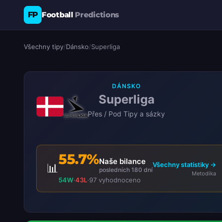
FP
Football
Predictions
Všechny tipy
/
Dánsko
/
Superliga
DÁNSKO
Superliga
Přes / Pod Tipy a sázky
55.7%
Naše bilance
Všechny statistiky →
📊
posledních 180 dní
Metodika
54W
·
43L
·
97 vyhodnoceno