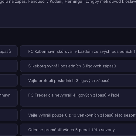
ólu na zápas. Fanoušci v Kodani, Herningu i Lyngby měli důvod k oslav
zápasů
FC København skórovali v každém ze svých posledních 
Silkeborg vyhráli posledních 3 ligových zápasů
Vejle prohráli posledních 3 ligových zápasů
enhavn
FC Fredericia nevyhráli 4 ligových zápasů v řadě
Vejle vyhráli pouze 0 z 10 venkovních zápasů této sezón
Odense proměnili všech 5 penalt této sezóny