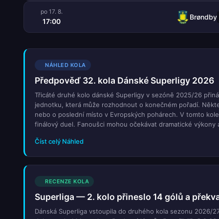
po 17. 8.
Brøndby
17:00
NÁHLED KOLA
Předpověď 32. kola Dánské Superligy 2026
Třicáté druhé kolo dánské Superligy v sezóně 2025/26 přiná
jednotku, která může rozhodnout o konečném pořadí. Některé t
nebo o poslední místo v Evropských pohárech. V tomto kole
finálový duel. Fanoušci mohou očekávat dramatické výkony a
analyzuje všechny důležité zápasy tohoto kola, včetně statist
Číst celý Náhled
sledovat, jak se vyvíjí boj o titul a o místa v Evropě.
RECENZE KOLA
Superliga — 2. kolo přineslo 14 gólů a překv
Dánská Superliga vstoupila do druhého kola sezonu 2026/27