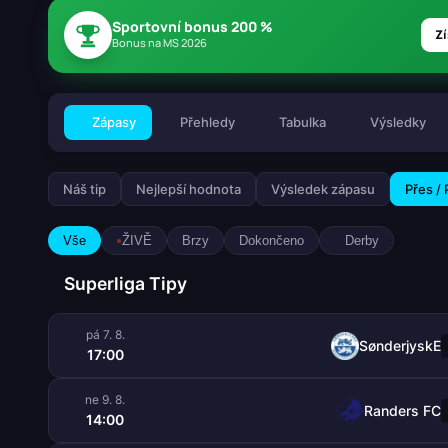
Sportovní bonus 200 %
Zí
Bonus na MS 2026
Zápasy
Přehledy
Tabulka
Výsledky
Náš tip
Nejlepší hodnota
Výsledek zápasu
Přes /
Vše
ŽIVĚ
Brzy
Dokončeno
Derby
Superliga Tipy
pá 7. 8.
SønderjyskE
17:00
ne 9. 8.
Randers FC
14:00