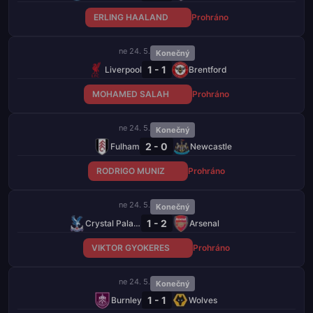
ERLING HAALAND
Prohráno
ne 24. 5.
Konečný
1 - 1
Liverpool
Brentford
MOHAMED SALAH
Prohráno
ne 24. 5.
Konečný
2 - 0
Fulham
Newcastle
RODRIGO MUNIZ
Prohráno
ne 24. 5.
Konečný
1 - 2
Crystal Palace
Arsenal
VIKTOR GYOKERES
Prohráno
ne 24. 5.
Konečný
1 - 1
Burnley
Wolves