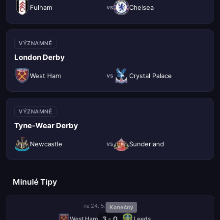
Fulham
Chelsea
vs
VÝZNAMNÉ
London Derby
West Ham
Crystal Palace
vs
VÝZNAMNÉ
Tyne-Wear Derby
Newcastle
Sunderland
vs
Minulé Tipy
ne 24. 5.
Konečný
3 - 0
West Ham
Leeds