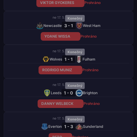
VIKTOR GYOKERES
Prohráno
ne 17. 5.
Konečný
3 - 1
Newcastle
West Ham
YOANE WISSA
Prohráno
ne 17. 5.
Konečný
1 - 1
Wolves
Fulham
RODRIGO MUNIZ
Prohráno
ne 17. 5.
Konečný
1 - 0
Leeds
Brighton
DANNY WELBECK
Prohráno
ne 17. 5.
Konečný
1 - 3
Everton
Sunderland