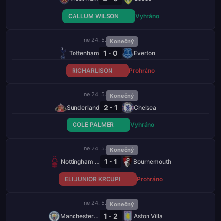
CALLUM WILSON
Vyhráno
ne 24. 5.
Konečný
1 - 0
Tottenham
Everton
RICHARLISON
Prohráno
ne 24. 5.
Konečný
2 - 1
Sunderland
Chelsea
COLE PALMER
Vyhráno
ne 24. 5.
Konečný
1 - 1
Nottingham Forest
Bournemouth
ELI JUNIOR KROUPI
Prohráno
ne 24. 5.
Konečný
1 - 2
Manchester City
Aston Villa