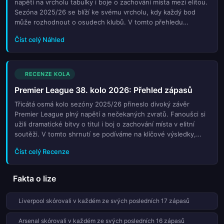
napětí na vrcholu tabulky i boje o zachování místa mezi elitou.
Sezóna 2025/26 se blíží ke svému vrcholu, kdy každý bod
může rozhodnout o osudech klubů. V tomto přehledu
naleznete podrobný rozbor všech klíčových soubojů třicátého
Číst celý Náhled
osmého kola. Zjistěte, kdo má největší šanci na korunovaci
mistrem a které týmy budou bojovat až do posledního dechu
proti sestupu. Analyzujeme aktuální formu týmů, výpady
hvězd a strategické tahy trenérů. Nechte se provést
RECENZE KOLA
atmosférou finále sezóny, kde každá minuta hřeje krev
Premier League 38. kolo 2026: Přehled zápasů
fanouškům po celém světě. Sledujte naše předpovědi a tipy
pro sázky na závěrečnou částku nejpopulárnějšího
Třicátá osmá kolo sezóny 2025/26 přineslo divoký závěr
fotbalového šampionátu Evropy.
Premier League plný napětí a nečekaných zvratů. Fanoušci si
užili dramatické bitvy o titul i boj o zachování místa v elitní
soutěži. V tomto shrnutí se podíváme na klíčové výsledky,
které určily konečné pořadí týmů. Analyzujeme výkony hvězd
Číst celý Recenze
ligy, rozhodující góly a trenérské tahy, které ovlivnily osudy
klubů v posledním kole. Zjistěte, kdo si vybojoval místo v
evropských pohárech a které týmy slavily historické úspěchy
Fakta o lize
nebo trpěly překvapivým pádem. Tento přehled vám poskytne
kompletní obraz o tom, jak proběhla závěrečná etapa jedné z
Liverpool skórovali v každém ze svých posledních 17 zápasů
nejuznávanějších fotbalových lig světa. Nechte se unést
emocemi finálního dějství anglického mistrovství.
Arsenal skórovali v každém ze svých posledních 16 zápasů