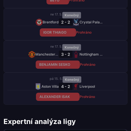
BETO
Prohráno
ne 17. 5.
Konečný
2 - 2
Brentford
Crystal Palace
IGOR THIAGO
Prohráno
ne 17. 5.
Konečný
3 - 2
Manchester United
Nottingham Forest
BENJAMIN SESKO
Prohráno
pá 15. 5.
Konečný
4 - 2
Aston Villa
Liverpool
ALEXANDER ISAK
Prohráno
Expertní analýza ligy