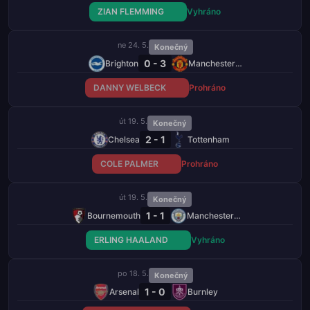
ZIAN FLEMMING
Vyhráno
ne 24. 5.
Konečný
0 - 3
Brighton
Manchester United
DANNY WELBECK
Prohráno
út 19. 5.
Konečný
2 - 1
Chelsea
Tottenham
COLE PALMER
Prohráno
út 19. 5.
Konečný
1 - 1
Bournemouth
Manchester City
ERLING HAALAND
Vyhráno
po 18. 5.
Konečný
1 - 0
Arsenal
Burnley