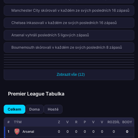
Manchester City skórovali v každém ze svých posledních 16 zápasů
Chelsea inkasovali v každém ze svých posledních 16 zápasů
Arsenal vyhráli posledních 5 ligových zápasů
Bournemouth skórovali v každém ze svých posledních 8 zápasů
Nottingham Forest skórovali v každém ze svých posledních 8 zápasů
Wolves inkasovali v každém ze svých posledních 9 zápasů
Bournemouth jsou neporažení v posledních 5 ligových zápasech
Burnley inkasovali v každém ze svých posledních 8 zápasů
Newcastle inkasovali v každém ze svých posledních 8 zápasů
Leeds jsou neporažení v posledních 4 ligových zápasech
Zobrazit vše (12)
Premier League Tabulka
Celkem
Doma
Hosté
#
TÝM
Z
V
R
P
V
V
ROZDÍL
BODY
1
Arsenal
0
0
0
0
0
0
0
0