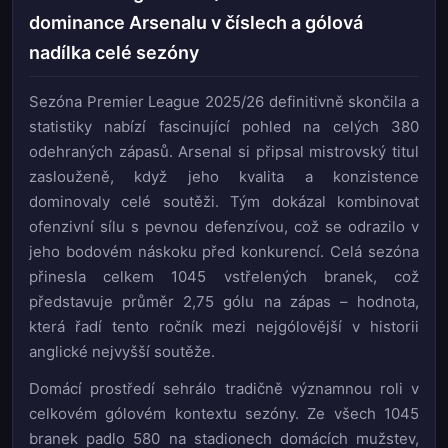
dominance Arsenalu v číslech a gólová
nadílka celé sezóny
Sezóna Premier League 2025/26 definitivně skončila a
statistiky nabízí fascinující pohled na celých 380
odehraných zápasů. Arsenal si připsal mistrovský titul
zaslouženě, když jeho kvalita a konzistence
dominovaly celé soutěži. Tým dokázal kombinovat
ofenzivní sílu s pevnou defenzívou, což se odrazilo v
jeho bodovém náskoku před konkurencí. Celá sezóna
přinesla celkem 1045 vstřelených branek, což
představuje průměr 2,75 gólu na zápas – hodnota,
která řadí tento ročník mezi nejgólovější v historii
anglické nejvyšší soutěže.
Domácí prostředí sehrálo tradičně významnou roli v
celkovém gólovém kontextu sezóny. Ze všech 1045
branek padlo 580 na stadionech domácích mužstev,