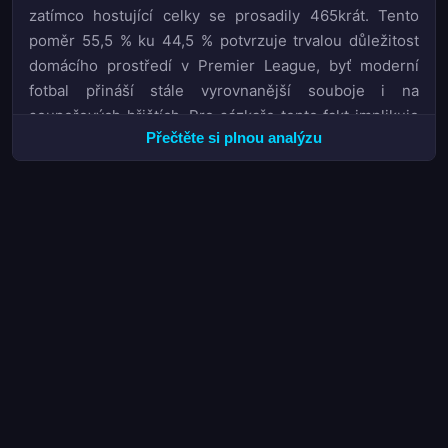
zatímco hostující celky se prosadily 465krát. Tento
poměr 55,5 % ku 44,5 % potvrzuje trvalou důležitost
domácího prostředí v Premier League, byť moderní
fotbal přináší stále vyrovnanější souboje i na
soupeřových hřištích. Pro sázkaře tento fakt implikuje
Přečtěte si plnou analýzu
vyšší úspěšnost kurzů na remízu nebo výhru hostů v
zápasech, kde jsou kurzy na domácího favorita
přehnaně vysoké.
Sestupové pásmo nabídlo neméně dramatický příběh.
West Ham
United obsadil 18. příčku, Burnley se musel
rozloučit s elitní soutěží po 19. pozici a Wolverhampton
Wanderers uzavřel tabulku na nelichotivém 20. místě.
Pro analytiky a sázkaře představují tyto kluby cenná
data pro pochopení vzorců, které vedou k sestupu –
nízká konverze šancí, problematická defenzíva v
kritických momentech a absence stabilního střelce v
sestavě se ukázaly jako klíčové faktory. Sezóna