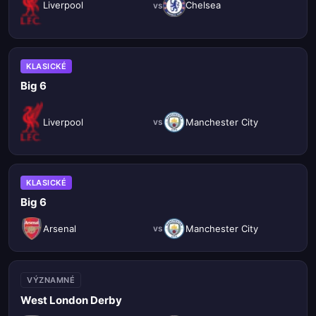
Liverpool
Chelsea
vs
KLASICKÉ
Big 6
Liverpool
Manchester City
vs
KLASICKÉ
Big 6
Arsenal
Manchester City
vs
VÝZNAMNÉ
West London Derby