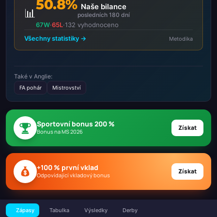
50.8%
Naše bilance
📊
posledních 180 dní
67W
·
65L
·
132 vyhodnoceno
Všechny statistiky →
Metodika
Také v Anglie:
FA pohár
Mistrovství
Sportovní bonus 200 %
Získat
Bonus na MS 2026
+100 % první vklad
Získat
Odpovídající vkladový bonus
Zápasy
Tabulka
Výsledky
Derby