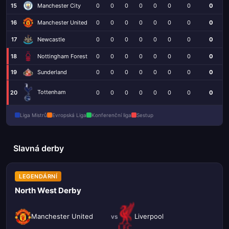
15
Manchester City
0
0
0
0
0
0
0
0
16
Manchester United
0
0
0
0
0
0
0
0
17
Newcastle
0
0
0
0
0
0
0
0
18
Nottingham Forest
0
0
0
0
0
0
0
0
19
0
0
0
0
0
0
0
0
Sunderland
Tottenham
20
0
0
0
0
0
0
0
0
Liga Mistrů
Evropská Liga
Konferenční liga
Sestup
Slavná derby
LEGENDÁRNÍ
North West Derby
Manchester United
Liverpool
vs