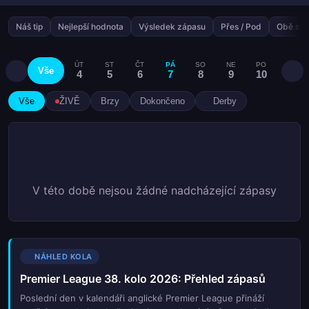
Náš tip
Nejlepší hodnota
Výsledek zápasu
Přes / Pod
Obě stra
ÚT
ST
ČT
PÁ
SO
NE
PO
ÚT
Vše
4
5
6
7
8
9
10
11
Vše
ŽIVĚ
Brzy
Dokončeno
Derby
V této době nejsou žádné nadcházející zápasy
NÁHLED KOLA
Premier League 38. kolo 2026: Přehled zápasů
Poslední den v kalendáři anglické Premier League přináží