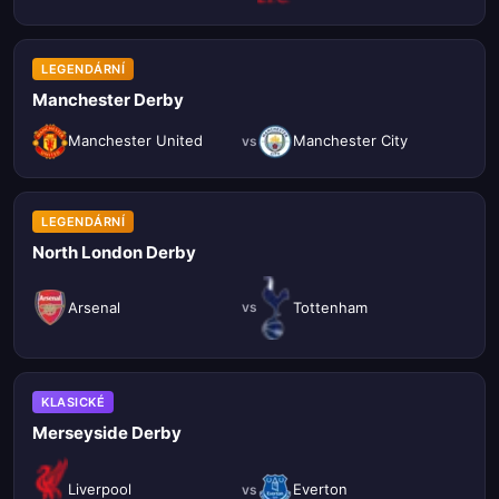
LEGENDÁRNÍ
Manchester Derby
Manchester United
Manchester City
vs
LEGENDÁRNÍ
North London Derby
Arsenal
Tottenham
vs
KLASICKÉ
Merseyside Derby
Liverpool
Everton
vs