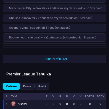
Manchester City skórovali v každém ze svých posledních 16 zápasů
Chelsea inkasovali v každém ze svých posledních 16 zápasů
Arsenal vyhráli posledních 5 ligových zápasů
Bournemouth skórovali v každém ze svých posledních 8 zápasů
Nottingham Forest skórovali v každém ze svých posledních 8 zápasů
Wolves inkasovali v každém ze svých posledních 9 zápasů
Bournemouth jsou neporažení v posledních 5 ligových zápasech
Burnley inkasovali v každém ze svých posledních 8 zápasů
Newcastle inkasovali v každém ze svých posledních 8 zápasů
Leeds jsou neporažení v posledních 4 ligových zápasech
Zobrazit vše (12)
Premier League Tabulka
Celkem
Doma
Hosté
#
TÝM
Z
V
R
P
V
V
ROZDÍL
BODY
1
Arsenal
0
0
0
0
0
0
0
0