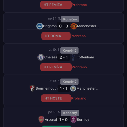
HT REMÍZA
Prohráno
ne 24. 5.
Konečný
0 - 3
Brighton
Manchester United
HT DOMA
Prohráno
út 19. 5.
Konečný
2 - 1
Chelsea
Tottenham
HT REMÍZA
Prohráno
út 19. 5.
Konečný
1 - 1
Bournemouth
Manchester City
HT HOSTÉ
Prohráno
po 18. 5.
Konečný
1 - 0
Arsenal
Burnley