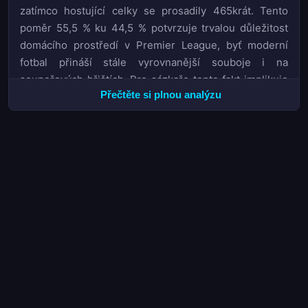
zatímco hostující celky se prosadily 465krát. Tento
poměr 55,5 % ku 44,5 % potvrzuje trvalou důležitost
domácího prostředí v Premier League, byť moderní
fotbal přináší stále vyrovnanější souboje i na
soupeřových hřištích. Pro sázkaře tento fakt implikuje
Přečtěte si plnou analýzu
vyšší úspěšnost kurzů na remízu nebo výhru hostů v
zápasech, kde jsou kurzy na domácího favorita
přehnaně vysoké.
Sestupové pásmo nabídlo neméně dramatický příběh.
West Ham
United obsadil 18. příčku, Burnley se musel
rozloučit s elitní soutěží po 19. pozici a Wolverhampton
Wanderers uzavřel tabulku na nelichotivém 20. místě.
Pro analytiky a sázkaře představují tyto kluby cenná
data pro pochopení vzorců, které vedou k sestupu –
nízká konverze šancí, problematická defenzíva v
kritických momentech a absence stabilního střelce v
sestavě se ukázaly jako klíčové faktory. Sezóna