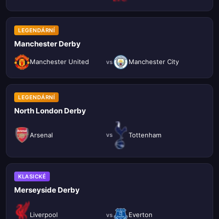
LEGENDÁRNÍ
Manchester Derby
Manchester United
Manchester City
vs
LEGENDÁRNÍ
North London Derby
Arsenal
Tottenham
vs
KLASICKÉ
Merseyside Derby
Liverpool
Everton
vs