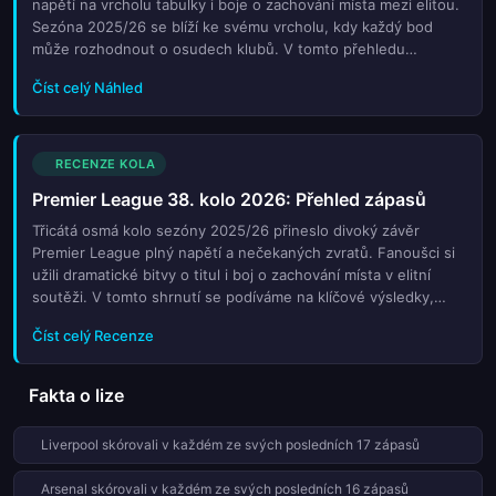
napětí na vrcholu tabulky i boje o zachování místa mezi elitou.
Sezóna 2025/26 se blíží ke svému vrcholu, kdy každý bod
může rozhodnout o osudech klubů. V tomto přehledu
naleznete podrobný rozbor všech klíčových soubojů třicátého
Číst celý Náhled
osmého kola. Zjistěte, kdo má největší šanci na korunovaci
mistrem a které týmy budou bojovat až do posledního dechu
proti sestupu. Analyzujeme aktuální formu týmů, výpady
hvězd a strategické tahy trenérů. Nechte se provést
RECENZE KOLA
atmosférou finále sezóny, kde každá minuta hřeje krev
Premier League 38. kolo 2026: Přehled zápasů
fanouškům po celém světě. Sledujte naše předpovědi a tipy
pro sázky na závěrečnou částku nejpopulárnějšího
Třicátá osmá kolo sezóny 2025/26 přineslo divoký závěr
fotbalového šampionátu Evropy.
Premier League plný napětí a nečekaných zvratů. Fanoušci si
užili dramatické bitvy o titul i boj o zachování místa v elitní
soutěži. V tomto shrnutí se podíváme na klíčové výsledky,
které určily konečné pořadí týmů. Analyzujeme výkony hvězd
Číst celý Recenze
ligy, rozhodující góly a trenérské tahy, které ovlivnily osudy
klubů v posledním kole. Zjistěte, kdo si vybojoval místo v
evropských pohárech a které týmy slavily historické úspěchy
Fakta o lize
nebo trpěly překvapivým pádem. Tento přehled vám poskytne
kompletní obraz o tom, jak proběhla závěrečná etapa jedné z
Liverpool skórovali v každém ze svých posledních 17 zápasů
nejuznávanějších fotbalových lig světa. Nechte se unést
emocemi finálního dějství anglického mistrovství.
Arsenal skórovali v každém ze svých posledních 16 zápasů