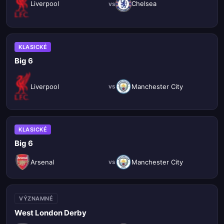
Liverpool
Chelsea
vs
KLASICKÉ
Big 6
Liverpool
Manchester City
vs
KLASICKÉ
Big 6
Arsenal
Manchester City
vs
VÝZNAMNÉ
West London Derby