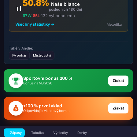
50.8%
Naše bilance
📊
posledních 180 dní
67W
·
65L
·
132 vyhodnoceno
Všechny statistiky →
Metodika
Také v Anglie:
FA pohár
Mistrovství
Sportovní bonus 200 %
Získat
Bonus na MS 2026
+100 % první vklad
Získat
Odpovídající vkladový bonus
Zápasy
Tabulka
Výsledky
Derby