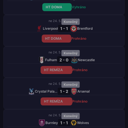
HT DOMA
Vyhráno
ne 24. 5.
Konečný
1 - 1
Liverpool
Brentford
HT DOMA
Prohráno
ne 24. 5.
Konečný
2 - 0
Fulham
Newcastle
HT REMÍZA
Prohráno
ne 24. 5.
Konečný
1 - 2
Crystal Palace
Arsenal
HT REMÍZA
Prohráno
ne 24. 5.
Konečný
1 - 1
Burnley
Wolves