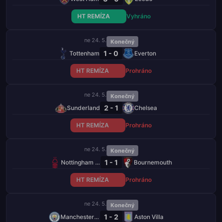
HT REMÍZA
Vyhráno
ne 24. 5.
Konečný
1 - 0
Tottenham
Everton
HT REMÍZA
Prohráno
ne 24. 5.
Konečný
2 - 1
Sunderland
Chelsea
HT REMÍZA
Prohráno
ne 24. 5.
Konečný
1 - 1
Nottingham Forest
Bournemouth
HT REMÍZA
Prohráno
ne 24. 5.
Konečný
1 - 2
Manchester City
Aston Villa