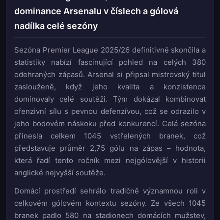
dominance Arsenalu v číslech a gólová
nadílka celé sezóny
Sezóna Premier League 2025/26 definitivně skončila a
statistiky nabízí fascinující pohled na celých 380
odehraných zápasů. Arsenal si připsal mistrovský titul
zaslouženě, když jeho kvalita a konzistence
dominovaly celé soutěži. Tým dokázal kombinovat
ofenzivní sílu s pevnou defenzívou, což se odrazilo v
jeho bodovém náskoku před konkurencí. Celá sezóna
přinesla celkem 1045 vstřelených branek, což
představuje průměr 2,75 gólu na zápas – hodnota,
která řadí tento ročník mezi nejgólovější v historii
anglické nejvyšší soutěže.
Domácí prostředí sehrálo tradičně významnou roli v
celkovém gólovém kontextu sezóny. Ze všech 1045
branek padlo 580 na stadionech domácích mužstev,