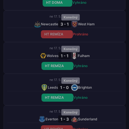
HT DOMA
Vyhráno
ne 17. 5.
Konečný
3 - 1
Newcastle
West Ham
HT REMÍZA
Prohráno
ne 17. 5.
Konečný
1 - 1
Wolves
Fulham
HT REMÍZA
Vyhráno
ne 17. 5.
Konečný
1 - 0
Leeds
Brighton
HT REMÍZA
Vyhráno
ne 17. 5.
Konečný
1 - 3
Everton
Sunderland