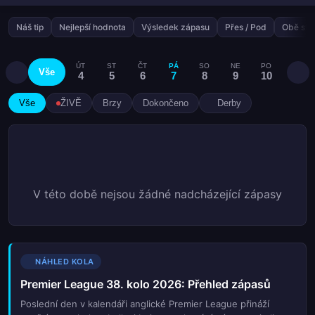
Náš tip
Nejlepší hodnota
Výsledek zápasu
Přes / Pod
Obě stra
ÚT
ST
ČT
PÁ
SO
NE
PO
ÚT
Vše
4
5
6
7
8
9
10
11
Vše
ŽIVĚ
Brzy
Dokončeno
Derby
V této době nejsou žádné nadcházející zápasy
NÁHLED KOLA
Premier League 38. kolo 2026: Přehled zápasů
Poslední den v kalendáři anglické Premier League přináží