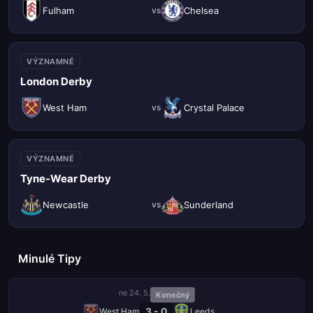
Fulham
Chelsea
vs
VÝZNAMNÉ
London Derby
West Ham
Crystal Palace
vs
VÝZNAMNÉ
Tyne-Wear Derby
Newcastle
Sunderland
vs
Minulé Tipy
ne 24. 5.
Konečný
3 - 0
West Ham
Leeds