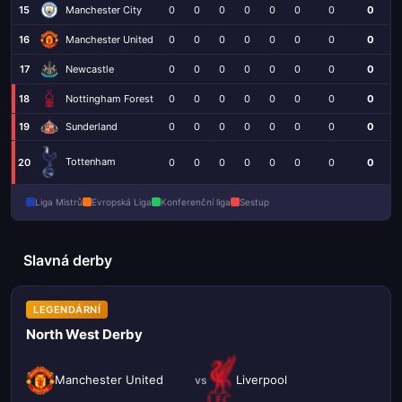
15
Manchester City
0
0
0
0
0
0
0
0
16
Manchester United
0
0
0
0
0
0
0
0
17
Newcastle
0
0
0
0
0
0
0
0
18
Nottingham Forest
0
0
0
0
0
0
0
0
19
0
0
0
0
0
0
0
0
Sunderland
Tottenham
20
0
0
0
0
0
0
0
0
Liga Mistrů
Evropská Liga
Konferenční liga
Sestup
Slavná derby
LEGENDÁRNÍ
North West Derby
Manchester United
Liverpool
vs