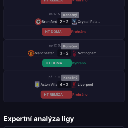
HT REMÍZA
Prohráno
ne 17. 5.
Konečný
2 - 2
Brentford
Crystal Palace
HT DOMA
Prohráno
ne 17. 5.
Konečný
3 - 2
Manchester United
Nottingham Forest
HT DOMA
Vyhráno
pá 15. 5.
Konečný
4 - 2
Aston Villa
Liverpool
HT REMÍZA
Prohráno
Expertní analýza ligy