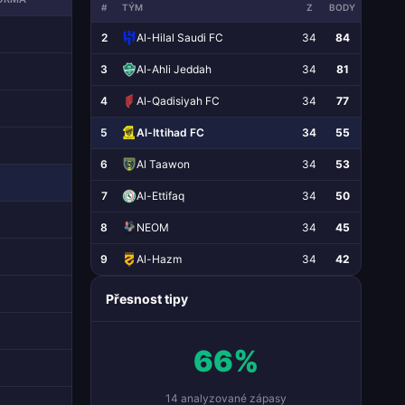
#
TÝM
Z
BODY
2
Al-Hilal Saudi FC
34
84
3
Al-Ahli Jeddah
34
81
4
Al-Qadisiyah FC
34
77
5
Al-Ittihad FC
34
55
6
Al Taawon
34
53
7
Al-Ettifaq
34
50
8
NEOM
34
45
9
Al-Hazm
34
42
Přesnost tipy
66%
14 analyzované zápasy