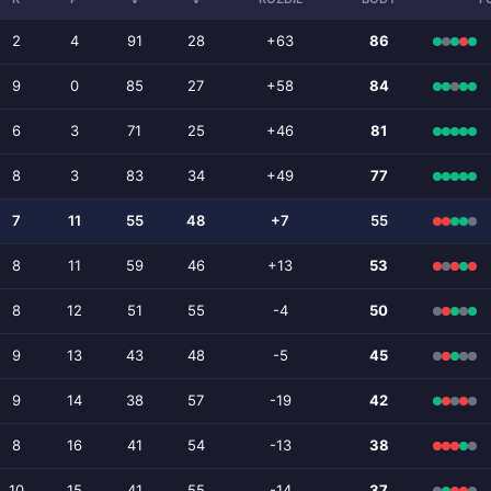
2
4
91
28
+63
86
9
0
85
27
+58
84
6
3
71
25
+46
81
8
3
83
34
+49
77
7
11
55
48
+7
55
8
11
59
46
+13
53
8
12
51
55
-4
50
9
13
43
48
-5
45
9
14
38
57
-19
42
8
16
41
54
-13
38
10
15
41
55
-14
37