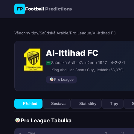
FP
Football
Predictions
Všechny tipy
/
Saúdská Arábie
/
Pro League
/
Al-Ittihad FC
Al-Ittihad FC
Saúdská Arábie
Založeno 1927
4-2-3-1
King Abdullah Sports City
, Jeddah
(63,079)
Pro League
Přehled
Sestava
Statistiky
Tipy
Pro League Tabulka
#
TÝM
Z
V