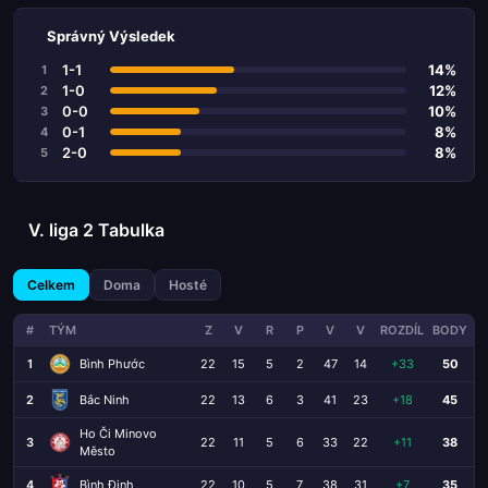
Správný Výsledek
1-1
14%
1
1-0
12%
2
0-0
10%
3
0-1
8%
4
2-0
8%
5
V. liga 2 Tabulka
Celkem
Doma
Hosté
#
TÝM
Z
V
R
P
V
V
ROZDÍL
BODY
1
Bình Phước
22
15
5
2
47
14
+33
50
2
Bắc Ninh
22
13
6
3
41
23
+18
45
Ho Či Minovo
3
22
11
5
6
33
22
+11
38
Město
4
Bình Định
22
10
5
7
38
31
+7
35