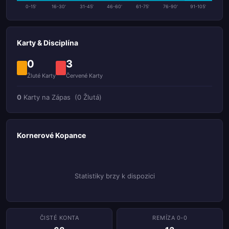
0-15'
16-30'
31-45'
46-60'
61-75'
76-90'
91-105'
Karty & Disciplína
0
3
Žluté Karty
Červené Karty
0
Karty na Zápas
(0 Žlutá)
Kornerové Kopance
Statistiky brzy k dispozici
ČISTÉ KONTA
REMÍZA 0-0