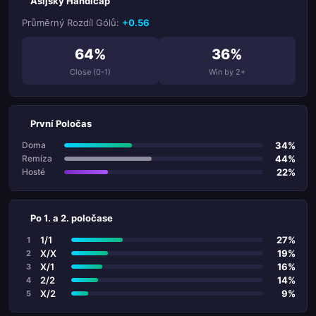
Asijský Handicap
Průměrný Rozdíl Gólů:
+0.56
64%
36%
Close (0-1)
Win by 2+
První Poločas
34%
Doma
44%
Remíza
22%
Hosté
Po 1. a 2. poločase
1/1
27%
1
X/X
19%
2
X/1
16%
3
2/2
14%
4
X/2
9%
5