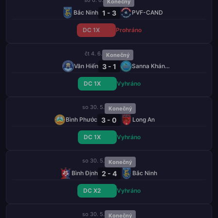
Konečný
1 - 3
Bắc Ninh
PVF-CAND
DC 1X
Prohráno
čt 4. 6.
Konečný
3 - 1
Văn Hiến
Sanna Khánh Hòa
DC 1X
Vyhráno
so 30. 5.
Konečný
3 - 0
Bình Phước
Long An
DC 1X
Vyhráno
so 30. 5.
Konečný
2 - 4
Bình Định
Bắc Ninh
DC X2
Vyhráno
so 30. 5.
Konečný