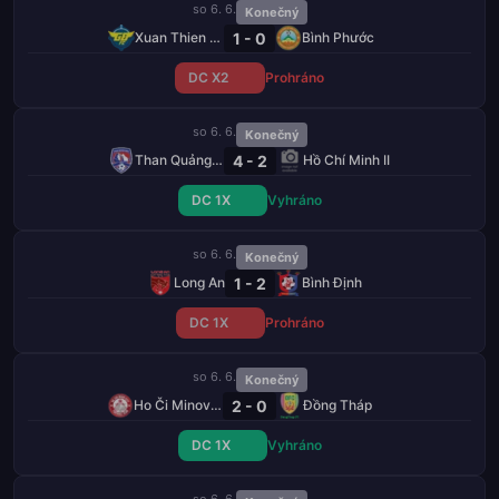
so 6. 6.
Konečný
1 - 0
Xuan Thien Phu Tho
Bình Phước
DC X2
Prohráno
so 6. 6.
Konečný
4 - 2
Than Quảng Ninh
Hồ Chí Minh II
DC 1X
Vyhráno
so 6. 6.
Konečný
1 - 2
Long An
Bình Định
DC 1X
Prohráno
so 6. 6.
Konečný
2 - 0
Ho Či Minovo Město
Đồng Tháp
DC 1X
Vyhráno
so 6. 6.