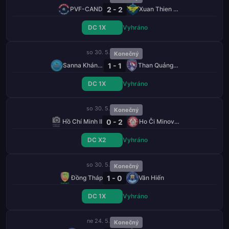
2 - 2
PVF-CAND
Xuan Thien Phu Tho
DC 1X
Vyhráno
so 30. 5.
Konečný
1 - 1
Sanna Khánh Hòa
Than Quảng Ninh
DC 1X
Vyhráno
so 30. 5.
Konečný
0 - 2
Hồ Chí Minh II
Ho Či Minovo Město
DC X2
Vyhráno
so 30. 5.
Konečný
1 - 0
Đồng Tháp
Văn Hiến
DC 1X
Vyhráno
ne 24. 5.
Konečný