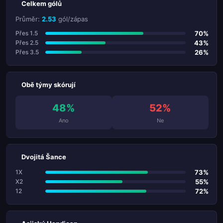
Celkem gólů
Průměr:
2.53
gól/zápas
70%
Přes 1.5
43%
Přes 2.5
26%
Přes 3.5
Obě týmy skórují
48%
52%
Ano
Ne
Dvojitá Šance
73%
1X
55%
X2
72%
12