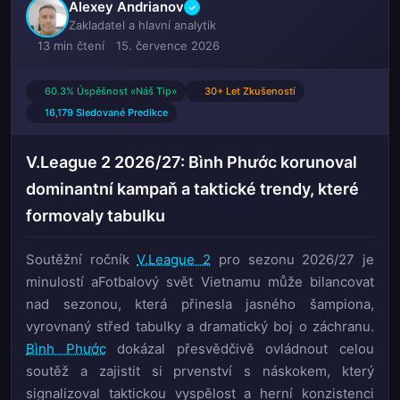
Alexey Andrianov
✓
Zakladatel a hlavní analytik
13 min čtení
15. července 2026
60.3% Úspěšnost «Náš Tip»
30+ Let Zkušeností
16,179 Sledované Predikce
V.League 2 2026/27: Bình Phước korunoval
dominantní kampaň a taktické trendy, které
formovaly tabulku
Soutěžní ročník
V.League 2
pro sezonu 2026/27 je
minulostí aFotbalový svět Vietnamu může bilancovat
nad sezonou, která přinesla jasného šampiona,
vyrovnaný střed tabulky a dramatický boj o záchranu.
Bình Phước
dokázal přesvědčivě ovládnout celou
soutěž a zajistit si prvenství s náskokem, který
signalizoval taktickou vyspělost a herní konzistenci