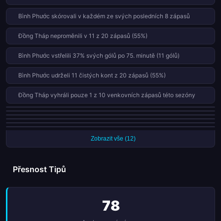
Bình Phước skórovali v každém ze svých posledních 8 zápasů
Đồng Tháp neproměnili v 11 z 20 zápasů (55%)
Bình Phước vstřelili 37% svých gólů po 75. minutě (11 gólů)
Bình Phước udrželi 11 čistých kont z 20 zápasů (55%)
Đồng Tháp vyhráli pouze 1 z 10 venkovních zápasů této sezóny
Đồng Tháp prohráli 5 z 10 domácích zápasů (50%)
Obě mužstva skórovala jen v 1 z posledních 8 zápasů týmu Bình Phước
Bình Phước inkasují jen 0.65 gólů na zápas (13 z 20)
(13%)
Đồng Tháp vstřelili 27% svých gólů v prvních 15 minutách (4 gólů)
Bình Phước vstřelili 67% svých gólů ve druhé půli
Đồng Tháp vstřelili 67% svých gólů ve druhé půli
Zobrazit vše (12)
Přesnost Tipů
78