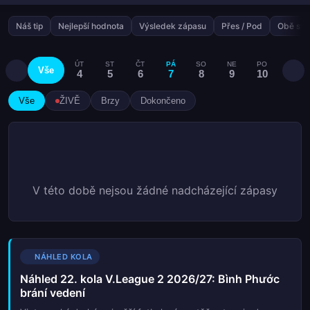
Náš tip
Nejlepší hodnota
Výsledek zápasu
Přes / Pod
Obě stra
ÚT
ST
ČT
PÁ
SO
NE
PO
ÚT
Vše
4
5
6
7
8
9
10
11
Vše
ŽIVĚ
Brzy
Dokončeno
V této době nejsou žádné nadcházející zápasy
NÁHLED KOLA
Náhled 22. kola V.League 2 2026/27: Bình Phước
brání vedení