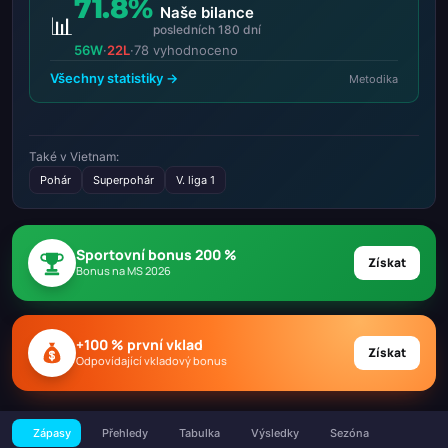
71.8%
Naše bilance
📊
posledních 180 dní
56W
·
22L
·
78 vyhodnoceno
Všechny statistiky →
Metodika
Také v Vietnam:
Pohár
Superpohár
V. liga 1
Sportovní bonus 200 %
Získat
Bonus na MS 2026
+100 % první vklad
Získat
Odpovídající vkladový bonus
Zápasy
Přehledy
Tabulka
Výsledky
Sezóna