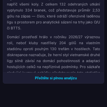
napříč všemi koly. Z celkem 132 odehraných utkání
vyplynulo 334 branek, což představuje průměr 2,53
gólu na zápas — číslo, které odráží ofenzivně laděnou
ligu s prostorem pro analytické sázení na trhy jako O/U
či BTTS.
Domácí prostředí hrálo v ročníku 2026/27 výraznou
roli, neboť kluby nastřílely 204 gólů na vlastním
stadiónu oproti pouhým 130 trefám v hostilech. Tato
diskrepance naznačuje, že herní styl vietnamské druhé
ligy silně závísí na domácí pohostinnosti a adaptaci
hostujících celků na nepříznivé podmínky. Pro sázkaře
sledující kurzové nabídky představovala tato statistika
Přečtěte si plnou analýzu
cenný signál při hodnocení hodnoty kurzů na trhu 1X2,
zejména při zápasech, kde papírový favorit hrál venku.
Na opačném pólu tabulky se situace vyvíjela nepříznivě
pro kluby Long An,
Hồ Chí Minh II
a Hòa Bình, které
zakončily sezonu na spodních třech příčkách. Jejich