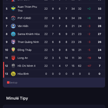
Xuan Thien Phu
5
22
9
6
7
34
32
+2
33
Tho
6
PVF-CAND
22
8
8
6
34
26
+8
32
7
Văn Hiến
22
7
7
8
21
24
-3
28
8
Sanna Khánh Hòa
22
7
6
9
21
23
-2
27
9
Than Quảng Ninh
22
6
8
8
23
26
-3
26
10
Đồng Tháp
22
5
9
8
16
21
-5
24
11
Long An
22
3
5
14
11
30
-19
14
12
Hồ Chí Minh II
22
1
4
17
15
62
-47
7
13
Hòa Bình
0
0
0
0
0
0
0
0
Sestup
Minulé Tipy