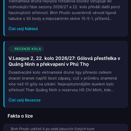
Vietnamská druhá nejvyšší fotbalová soutěž vstupuje do
rozhodující fáze sezony 2026/27 a 22. kolo přináší další porci
fascinujících střetnutí. Bình Phước suverénně vévodí ligové
tabulce s 50 body a impozantním skóre 15-5-1, přičemž
aktuální forma WWWLW naznačuje, že tým nemíní polevit ani v
Číst celý Náhled
nejme...
RECENZE KOLA
V.League 2, 22. kolo 2026/27: Gólová přestřelka v
Quảng Ninh a překvapení v Phú Thọ
Dvaadvacáté kolo vietnamské druhé ligy přineslo celkem
dvacet branek napříč šesti zápasy, což v průměru znamená
více než tři góly na utkání. Nejexplozivnějším duelem bylo
střetnutí Than Quảng Ninh s rezervou Hồ Chí Minh, kde
domácí deklasovali soupeře 4:2. Diváci však mohli být svědky i
Číst celý Recenze
dalších z...
Fakta o lize
Bình Phước udrželi 4 po sobě jdoucích čistých kont