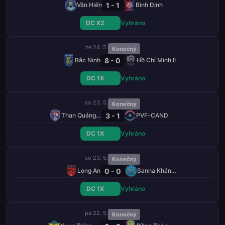
1 - 1
Văn Hiến
Bình Định
DC X2
Vyhráno
ne 24. 5.
Konečný
8 - 0
Bắc Ninh
Hồ Chí Minh II
DC 1X
Vyhráno
so 23. 5.
Konečný
3 - 1
Than Quảng Ninh
PVF-CAND
DC 1X
Vyhráno
so 23. 5.
Konečný
0 - 0
Long An
Sanna Khánh Hòa
DC 1X
Vyhráno
pá 22. 5.
Konečný