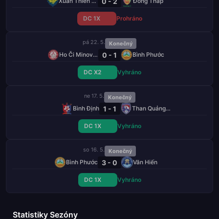
0 - 2
Xuan Thien Phu Tho
Đồng Tháp
DC 1X
Prohráno
pá 22. 5.
Konečný
0 - 1
Ho Či Minovo Město
Bình Phước
DC X2
Vyhráno
ne 17. 5.
Konečný
1 - 1
Bình Định
Than Quảng Ninh
DC 1X
Vyhráno
so 16. 5.
Konečný
3 - 0
Bình Phước
Văn Hiến
DC 1X
Vyhráno
Statistiky Sezóny