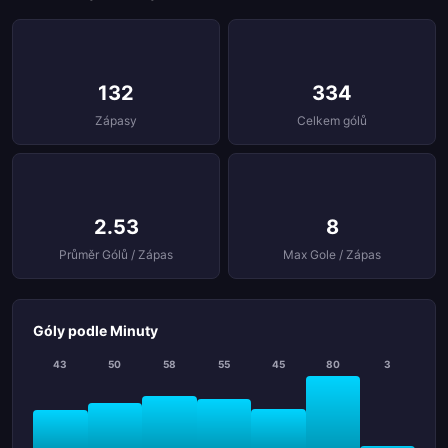
132
334
Zápasy
Celkem gólů
2.53
8
Průměr Gólů / Zápas
Max Gole / Zápas
Góly podle Minuty
43
50
58
55
45
80
3