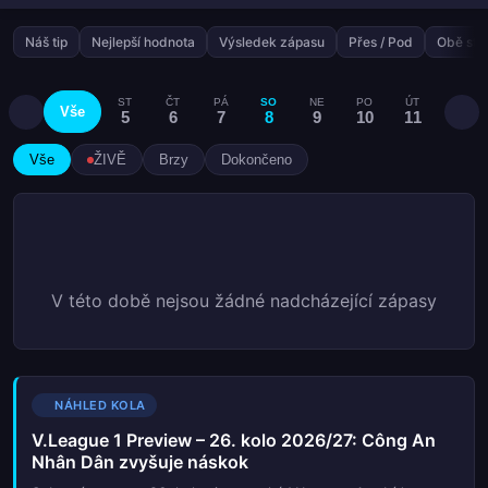
Náš tip
Nejlepší hodnota
Výsledek zápasu
Přes / Pod
Obě stra
ST
ČT
PÁ
SO
NE
PO
ÚT
ST
Vše
5
6
7
8
9
10
11
12
Vše
ŽIVĚ
Brzy
Dokončeno
V této době nejsou žádné nadcházející zápasy
NÁHLED KOLA
V.League 1 Preview – 26. kolo 2026/27: Công An
Nhân Dân zvyšuje náskok