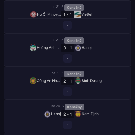
ne 31. 5.
Konečný
1 - 1
Ho Či Minovo Město
Viettel
-
ne 31. 5.
Konečný
3 - 1
Hoàng Anh Gia Lai
Hanoj
-
ne 31. 5.
Konečný
2 - 1
Công An Nhân Dân
Bình Dương
-
ne 24. 5.
Konečný
2 - 1
Hanoj
Nam Định
-