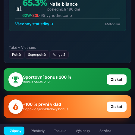
65.3%
Naše bilance
📊
posledních 180 dní
62W
·
33L
·
95 vyhodnoceno
Všechny statistiky →
Metodika
Také v Vietnam:
Pohár
Superpohár
V. liga 2
Sportovní bonus 200 %
Získat
Bonus na MS 2026
+100 % první vklad
Získat
Odpovídající vkladový bonus
Zápasy
Přehledy
Tabulka
Výsledky
Sezóna