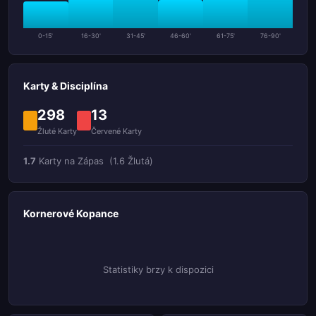
0-15'
16-30'
31-45'
46-60'
61-75'
76-90'
Karty & Disciplína
298
13
Žluté Karty
Červené Karty
1.7
Karty na Zápas
(1.6 Žlutá)
Kornerové Kopance
Statistiky brzy k dispozici