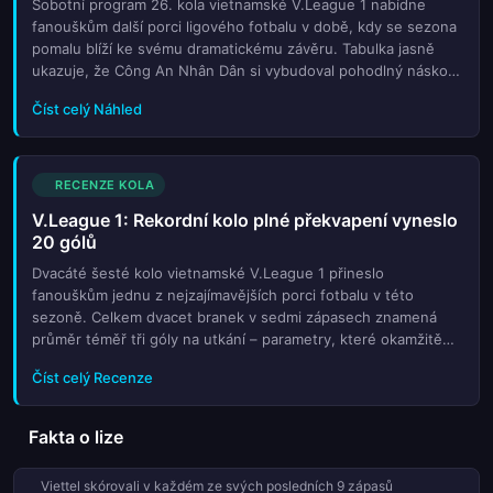
Sobotní program 26. kola vietnamské V.League 1 nabídne
fanouškům další porci ligového fotbalu v době, kdy se sezona
pomalu blíží ke svému dramatickému závěru. Tabulka jasně
ukazuje, že Công An Nhân Dân si vybudoval pohodlný náskok,
který mu dává reálnou šanci na historický mistrovský titul. S
Číst celý Náhled
bil...
RECENZE KOLA
V.League 1: Rekordní kolo plné překvapení vyneslo
20 gólů
Dvacáté šesté kolo vietnamské V.League 1 přineslo
fanouškům jednu z nejzajímavějších porci fotbalu v této
sezoně. Celkem dvacet branek v sedmi zápasech znamená
průměr téměř tři góly na utkání – parametry, které okamžitě
přitahují pozornost každého bookmakera sledujícího trendy v
Číst celý Recenze
oblíbených kurzec...
Fakta o lize
Viettel skórovali v každém ze svých posledních 9 zápasů