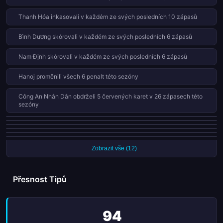
Thanh Hóa inkasovali v každém ze svých posledních 10 zápasů
Bình Dương skórovali v každém ze svých posledních 6 zápasů
Nam Định skórovali v každém ze svých posledních 6 zápasů
Hanoj proměnili všech 6 penalt této sezóny
Công An Nhân Dân obdrželi 5 červených karet v 26 zápasech této
sezóny
Bình Dương proměnili všech 4 penalt této sezóny
Hanoj obdrželi 4 červených karet v 26 zápasech této sezóny
Hoàng Anh Gia Lai obdrželi 4 červených karet v 26 zápasech této
Nam Định proměnili všech 4 penalt této sezóny
sezóny
Song Lam Nghe An vyhráli pouze 1 z 13 venkovních zápasů této sezóny
Song Lam Nghe An obdrželi 4 červených karet v 26 zápasech této
sezóny
Zobrazit vše (12)
Přesnost Tipů
94