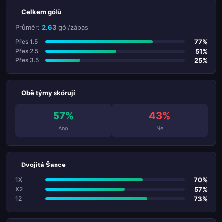
Celkem gólů
Průměr:
2.63
gól/zápas
77%
Přes 1.5
51%
Přes 2.5
25%
Přes 3.5
Obě týmy skórují
57%
43%
Ano
Ne
Dvojitá Šance
70%
1X
57%
X2
73%
12