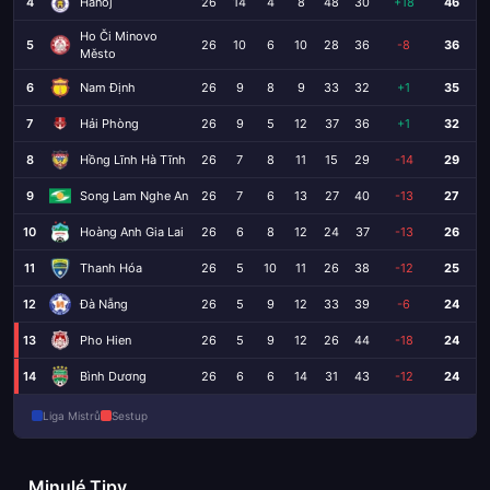
4
Hanoj
26
14
4
8
48
30
+18
46
Ho Či Minovo
5
26
10
6
10
28
36
-8
36
Město
6
Nam Định
26
9
8
9
33
32
+1
35
7
Hải Phòng
26
9
5
12
37
36
+1
32
8
Hồng Lĩnh Hà Tĩnh
26
7
8
11
15
29
-14
29
9
Song Lam Nghe An
26
7
6
13
27
40
-13
27
10
Hoàng Anh Gia Lai
26
6
8
12
24
37
-13
26
11
Thanh Hóa
26
5
10
11
26
38
-12
25
12
Đà Nẵng
26
5
9
12
33
39
-6
24
13
Pho Hien
26
5
9
12
26
44
-18
24
14
Bình Dương
26
6
6
14
31
43
-12
24
Liga Mistrů
Sestup
Minulé Tipy