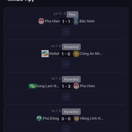
pá 12. 6.
Pen.
1 - 1
Pho Hien
Bắc Ninh
-
ne 7. 6.
Konečný
1 - 0
Viettel
Công An Nhân Dân
-
ne 7. 6.
Konečný
1 - 3
Song Lam Nghe An
Pho Hien
-
ne 7. 6.
Konečný
3 - 0
Phú Đông
Hồng Lĩnh Hà Tĩnh
-