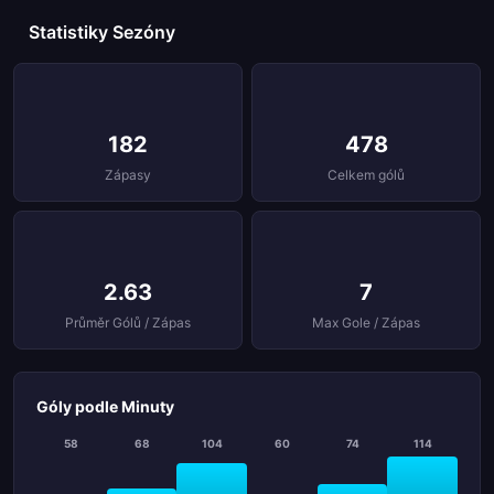
Statistiky Sezóny
182
478
Zápasy
Celkem gólů
2.63
7
Průměr Gólů / Zápas
Max Gole / Zápas
Góly podle Minuty
58
68
104
60
74
114