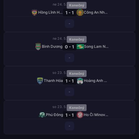
ne 24. 5.
Konečný
1 - 1
Hồng Lĩnh Hà Tĩnh
Công An Nhân Dân
-
ne 24. 5.
Konečný
0 - 1
Bình Dương
Song Lam Nghe An
-
so 23. 5.
Konečný
1 - 1
Thanh Hóa
Hoàng Anh Gia Lai
-
so 23. 5.
Konečný
1 - 1
Phú Đông
Ho Či Minovo Město
-