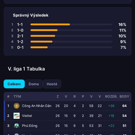
Správný Výsledek
1-1
16%
1
1-0
11%
2
2-1
10%
3
1-2
9%
4
0-1
7%
5
V. liga 1 Tabulka
Celkem
Doma
Hosté
#
TÝM
Z
V
R
P
V
V
ROZDÍL
BODY
1
Công An Nhân Dân
26
20
4
2
58
22
+36
64
2
Viettel
26
15
9
2
39
21
+18
54
3
Phú Đông
26
15
6
5
53
31
+22
51