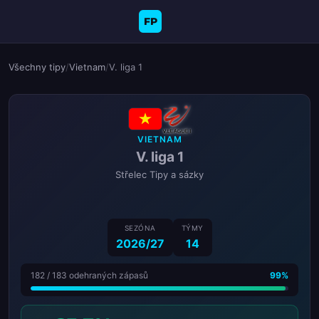
FP
Všechny tipy
/
Vietnam
/
V. liga 1
VIETNAM
V. liga 1
Střelec Tipy a sázky
SEZÓNA
TÝMY
2026/27
14
182 / 183 odehraných zápasů
99%