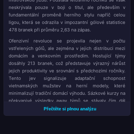
neskrývala pouze v boji o titul, ale především v
fundamentální proměně herního stylu napříč celou
ligou, která se odrazila v impozantní gólové statistice
478 branek při průměru 2,63 na zápas.
Ofenzivní revoluce se projevila nejen v počtu
vstřelených gólů, ale zejména v jejich distribuci mezi
domácím a venkovním prostředím. Hostující týmy
dosáhly 213 branek, což představuje výrazný nárůst
jejich produktivity ve srovnání s předchozími ročníky.
Tento jev signalizuje adaptační schopnost
vietnamských mužstev na herní modely, které
minimalizují tradiční domácí výhodu. Sázkové kurzy na
překvapivé výsledky away týmů se stávaly čím dál
relevantnějšími, přičemž bookmakeři museli
Přečtěte si plnou analýzu
přehodnotit své marže vzhledem k rostoucí
непредсказуемости výsledků.