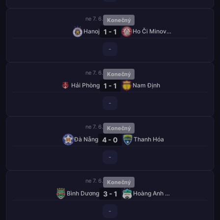
ne 7. 6.
Konečný
1 - 1
Hanoj
Ho Či Minovo Město
-
ne 7. 6.
Konečný
1 - 1
Hải Phòng
Nam Định
-
ne 7. 6.
Konečný
4 - 0
Đà Nẵng
Thanh Hóa
-
ne 7. 6.
Konečný
3 - 1
Bình Dương
Hoàng Anh Gia Lai
-