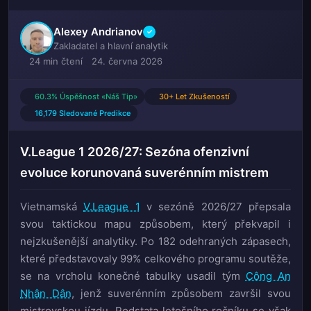
Alexey Andrianov
✓
Zakladatel a hlavní analytik
24 min čtení
24. června 2026
60.3% Úspěšnost «Náš Tip»
30+ Let Zkušeností
16,179 Sledované Predikce
V.League 1 2026/27: Sezóna ofenzivní
evoluce korunovaná suverénním mistrem
Vietnamská
V.League 1
v sezóně 2026/27 přepsala
svou taktickou mapu způsobem, který překvapil i
nejzkušenější analytiky. Po 182 odehraných zápasech,
které představovaly 99% celkového programu soutěže,
se na vrcholu konečné tabulky usadil tým
Công An
Nhân Dân
, jenž suverénním způsobem završil svou
mistrovskou jízdu. Podstata letošního ročníku se však