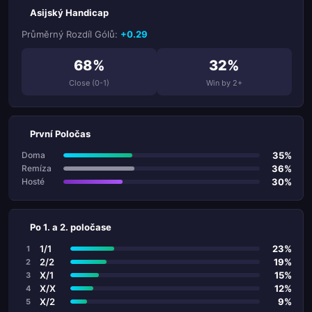
Asijský Handicap
Průměrný Rozdíl Gólů:
+0.29
68%
32%
Close (0-1)
Win by 2+
První Poločas
35%
Doma
36%
Remíza
30%
Hosté
Po 1. a 2. poločase
1/1
23%
1
2/2
19%
2
X/1
15%
3
X/X
12%
4
X/2
9%
5