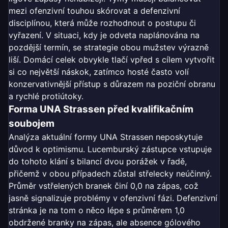
mezi ofenzivní touhou skórovat a defenzivní
disciplínou, která může rozhodnout o postupu či
vyřazení. V situaci, kdy je odveta naplánována na
pozdější termín, se strategie obou mužstev výrazně
liší. Domácí celek obvykle tlačí vpřed s cílem vytvořit
si co největší náskok, zatímco hosté často volí
konzervativnější přístup s důrazem na poziční obranu
a rychlé protiútoky.
Forma UNA Strassen před kvalifikačním
soubojem
Analýza aktuální formy UNA Strassen neposkytuje
důvod k optimismu. Lucemburský zástupce vstupuje
do tohoto klání s bilancí dvou porážek v řadě,
přičemž v obou případech zůstal střelecky neúčinný.
Průměr vstřelených branek činí 0,0 na zápas, což
jasně signalizuje problémy v ofenzivní fázi. Defenzivní
stránka je na tom o něco lépe s průměrem 1,0
obdržené branky na zápas, ale absence gólového