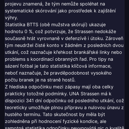
projevu znamená, že tým nemůže spoléhat na
systematické skórování jako prostředek k zajištění
výhry.
Statistika BTTS (obě mužstva skórují) ukazuje
hodnotu 0 %, což potvrzuje, že Strassen nedokáže
současně hrát vyrovnaně v defenzívě i útoku. Zároveň
tým neudržel čisté konto v žádném z posledních dvou
utkání, což naznačuje křehkost brankářské linky nebo
problems s koordinací obranných řad. Pro tipy na
sázení fotbal je tato statistika klíčová informace,
neboť naznačuje, že pravděpodobnost vysokého
počtu branek je na straně hostů.
Z hlediska odpočinku mezi zápasy mají oba celky
prakticky totožné podmínky. UNA Strassen má k
dispozici 341 dní odpočinku od posledního utkání, což
teoreticky umožňuje plnou přípravu a nulovou únavu z
hustého termínu. Tato skutečnost by měla být
zohledněna při hodnocení fyzické kondice, ale
samotná statistika odpočinku nevypovídá nic o kvalitě