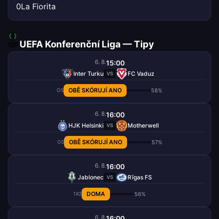
0
La Fiorita
UEFA Konferenční Liga — Tipy
6. 8.
15:00
Inter Turku
FC Vaduz
VS
OBĚ SKÓRUJÍ ANO
58%
OS
6. 8.
16:00
HJK Helsinki
Motherwell
VS
OBĚ SKÓRUJÍ ANO
57%
OS
6. 8.
16:00
Jablonec
Rīgas FS
VS
DOMA
56%
1X2
6. 8.
16:00