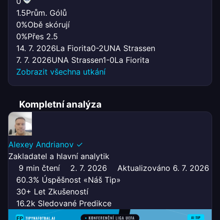
0
1.5
Prům. Gólů
0%
Obě skórují
0%
Přes 2.5
14. 7. 2026
La Fiorita
0-2
UNA Strassen
7. 7. 2026
UNA Strassen
1-0
La Fiorita
Zobrazit všechna utkání
Kompletní analýza
Alexey Andrianov
✓
Zakladatel a hlavní analytik
9 min čtení
2. 7. 2026
Aktualizováno 6. 7. 2026
60.3% Úspěšnost «Náš Tip»
30+ Let Zkušeností
16.2k Sledované Predikce