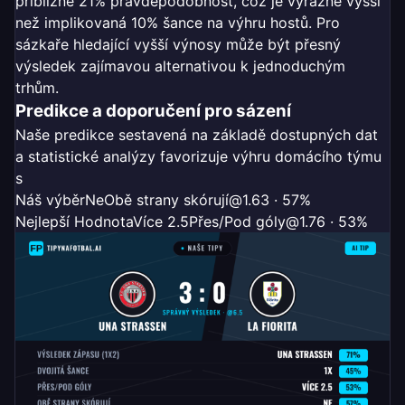
přibližně 21% pravděpodobnost, což je výrazně vyšší
než implikovaná 10% šance na výhru hostů. Pro
sázkaře hledající vyšší výnosy může být přesný
výsledek zajímavou alternativou k jednoduchým
trhům.
Predikce a doporučení pro sázení
Naše predikce sestavená na základě dostupných dat
a statistické analýzy favorizuje výhru domácího týmu
s
Náš výběr
Ne
Obě strany skórují
@1.63 · 57%
Nejlepší Hodnota
Více 2.5
Přes/Pod góly
@1.76 · 53%