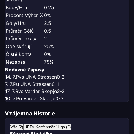
Body/Hru
0.25
Procent Výher %
0%
Góly/Hru
2.5
Průměr Gólů
0.5
Průměr Inkasa
2
Obě skórují
25%
Čisté konta
0%
Nezapsal
75%
Nedávné Zápasy
14. 7.
P
vs UNA Strassen
0-2
7. 7.
P
u UNA Strassen
0-1
17. 7.
R
vs Vardar Skopje
2-2
10. 7.
P
u Vardar Skopje
0-3
Vzájemná Historie
Vše (2)
UEFA Konferenční Liga (2)
Sázkové Statistiky