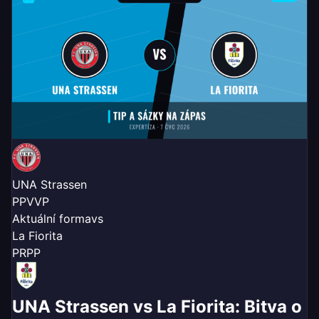
UNA Strassen
P
P
V
V
P
Aktuální forma
vs
La Fiorita
P
R
P
P
UNA Strassen vs La Fiorita: Bitva o