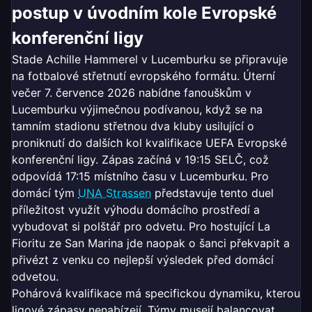
postup v úvodním kole Evropské
konferenční ligy
Stade Achille Hammerel v Lucemburku se připravuje
na fotbalové střetnutí evropského formátu. Úterní
večer 7. července 2026 nabídne fanouškům v
Lucemburku výjimečnou podívanou, když se na
tamním stadionu střetnou dva kluby usilující o
proniknutí do dalších kol kvalifikace UEFA Evropské
konferenční ligy. Zápas začíná v 19:15 SELČ, což
odpovídá 17:15 místního času v Lucemburku. Pro
domácí tým
UNA Strassen
představuje tento duel
příležitost využít výhodu domácího prostředí a
vybudovat si polštář pro odvetu. Pro hostující La
Fioritu ze San Marina jde naopak o šanci překvapit a
přivézt z venku co nejlepší výsledek před domácí
odvetou.
Pohárová kvalifikace má specifickou dynamiku, kterou
ligové zápasy nenabízejí. Týmy musejí balancovat