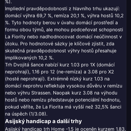
%).
Impliední pravděpodobnosti z hlavního trhu ukazují:
domácí výhra 69,7 %, remíza 20,1 %, výhra hostů 10,2
%. Tyto hodnoty berou v úvahu domácí prostředí a
formu obou týmů, ale mohou podceňovat schopnosti
La Fiority nebo nadhodnocovat domácí neúčinnost v
útoku. Pro hodnotové sázky je klíčové zjistit, zda
skutečná pravděpodobnost výhry hostů přesahuje
implikovaných 10,2 %.
Trh Dvojitá šance nabízí kurz 1.03 pro 1X (domácí
neprohrají), 1.16 pro 12 (ne-remíza) a 3.08 pro X2
(hosté neprohrají). Extrémně nízký kurz 1.03 na
domácí neprohru reflektuje vysokou důvěru v remízu
nebo výhru Strassen. Naopak kurz 3.08 na výhodu
hostů nebo remízu představuje potenciální hodnotu,
pokud věříte, že La Fiorita má vyšší než 32,5% šanci
na úspěch (1/3.08).
Asijský handicap a další trhy
Asijský handicap trh Home -1.5 je oceněn kurzem 1.83,