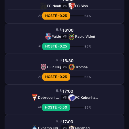
FC Noah
FC Sion
VS
HOSTÉ -0.25
64%
AH
6. 8.
16:00
Paide
Rapid Vídeň
VS
HOSTÉ -0.25
95%
AH
6. 8.
16:30
CFR Cluj
Tromsø
VS
HOSTÉ -0.25
65%
AH
6. 8.
17:00
Debreceni VSC
FC København
VS
HOSTÉ -0.50
85%
AH
6. 8.
17:00
Dynamo Kyjev
Qarabağ
VS