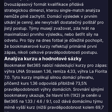
Dvouzápasový formát kvalifikace přidává
strategickou dimenzi, kterou single-match analýza
nemůže plně zachytit. Domácí výsledek v prvním
utkání je cenný, ale nevytváří dostatečný polštář pro
jistý postup. Týmy musejí zvažovat, zda hrát na
maximalizaci prvního výsledku, nebo šetřit síly na
odvetu. Pro tipy na dnes fotbal je důležité pochopit,
že bookmakerové kurzy reflektují primárně první
zápas, nikoli celkové pravděpodobnosti postupu.
Analýza kurzu a hodnotové sázky
Bookmaker Bet365 nabízí následující kurzy pro zápas:
výhra UNA Strassen 1.36, remíza 4.33, výhra La Fiorita
7.0. Tyto kurzy implikují silnou domácí převahu,
přičemž kurs 1.36 odpovídá přibližně 73,5%
pravděpodobnosti výhry domácích. Srovnání sjinými
bookmakery ukazuje, že hlavní trh (1X2) je ceněn u
Bet365 na 1.33 / 4.6 / 9.1, což dává domácímu týmu
mírně vyšší kurz (nižší pravděpodobnost kolem 69,7