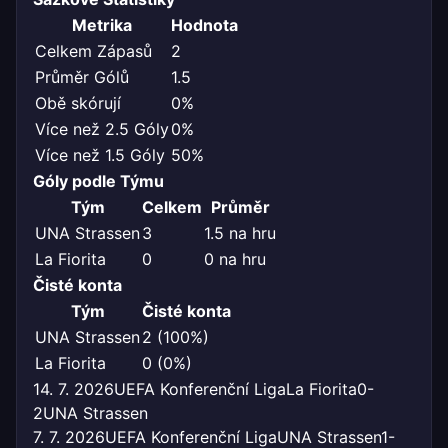
Metrika
Hodnota
Celkem Zápasů
2
Průměr Gólů
1.5
Obě skórují
0%
Více než 2.5 Góly
0%
Více než 1.5 Góly
50%
Góly podle Týmu
Tým
Celkem
Průměr
UNA Strassen
3
1.5 na hru
La Fiorita
0
0 na hru
Čisté konta
Tým
Čisté konta
UNA Strassen
2 (100%)
La Fiorita
0 (0%)
14. 7. 2026
UEFA Konferenční Liga
La Fiorita
0-
2
UNA Strassen
7. 7. 2026
UEFA Konferenční Liga
UNA Strassen
1-