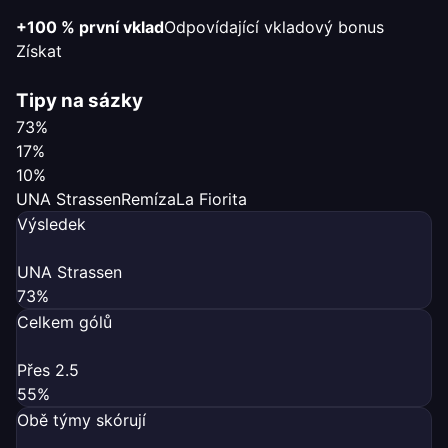
+100 % první vklad
Odpovídající vkladový bonus
Získat
Tipy na sázky
73%
17%
10%
UNA Strassen
Remíza
La Fiorita
Výsledek
UNA Strassen
73%
Celkem gólů
Přes 2.5
55%
Obě týmy skórují