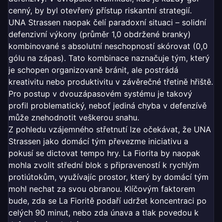
cenný, by byl otevřený přístup riskantní strategií.
UNA Strassen naopak čelí paradoxní situaci – solidní
defenzivní výkony (průměr 1,0 obdržené branky)
kombinované s absolutní neschopností skórovat (0,0
gólu na zápas). Tato kombinace naznačuje tým, který
je schopen organizovaně bránit, ale postrádá
kreativitu nebo produktivitu v závěrečné třetině hřiště.
Pro postup v dvouzápasovém systému je takový
profil problematický, neboť jediná chyba v defenzívě
může znehodnotit veškerou snahu.
Z pohledu vzájemného střetnutí lze očekávat, že UNA
Strassen jako domácí tým převezme iniciativu a
pokusí se dictovat tempo hry. La Fiorita by naopak
mohla zvolit střední blok s připraveností k rychlým
protiútokům, využívajíc prostor, který by domácí tým
mohl nechat za svou obranou. Klíčovým faktorem
bude, zda se La Fioritě podaří udržet koncentraci po
celých 90 minut, nebo zda únava a tlak povedou k