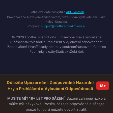
Fotbalová data poskytuje
API-Football
Provozováno Alexeyem Andrianovem, nezávislým vydavatelem. Sídlo:
Kyjev, Ukrajina.
Podpora:
support@football-predictions.ai
© 2026 Football Predictions — Všechna práva vyhrazena
O nás
Kontakt
Metodika
Prohlášení o vyloučení odpovědnosti
Zodpovědné Hraní
Zásady ochrany soukromí
Nastavení Cookies
Podmínky služby
Statistiky
Žebříček
Důležité Upozornění: Zodpovědné Hazardní
18+
Hry a Prohlášení o Vyloučení Odpovědnosti
MUSÍTE MÍT 18+ LET PRO SÁZENÍ.
Sázení zahrnuje riziko a
může být návykové. Prosím, sázejte odpovědně a sázejte
pouze to, co si můžete dovolit ztratit.