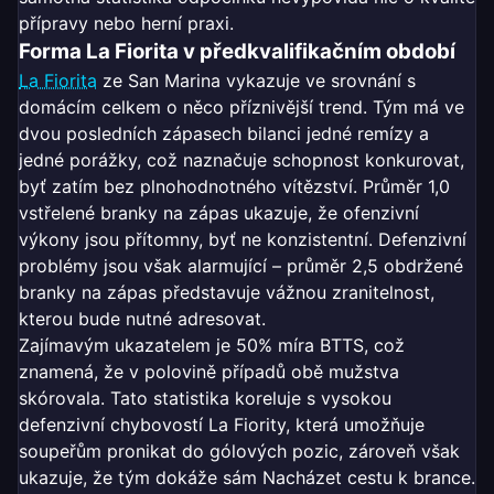
přípravy nebo herní praxi.
Forma La Fiorita v předkvalifikačním období
La Fiorita
ze San Marina vykazuje ve srovnání s
domácím celkem o něco příznivější trend. Tým má ve
dvou posledních zápasech bilanci jedné remízy a
jedné porážky, což naznačuje schopnost konkurovat,
byť zatím bez plnohodnotného vítězství. Průměr 1,0
vstřelené branky na zápas ukazuje, že ofenzivní
výkony jsou přítomny, byť ne konzistentní. Defenzivní
problémy jsou však alarmující – průměr 2,5 obdržené
branky na zápas představuje vážnou zranitelnost,
kterou bude nutné adresovat.
Zajímavým ukazatelem je 50% míra BTTS, což
znamená, že v polovině případů obě mužstva
skórovala. Tato statistika koreluje s vysokou
defenzivní chybovostí La Fiority, která umožňuje
soupeřům pronikat do gólových pozic, zároveň však
ukazuje, že tým dokáže sám Nacházet cestu k brance.