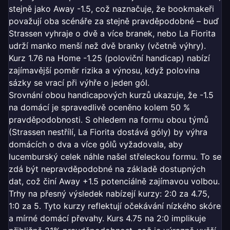
stejně jako Away -1.5, což naznačuje, že bookmakeři
považují oba scénáře za stejně pravděpodobné – buď
Strassen vyhraje o dvě a více branek, nebo La Fiorita
udrží manko menší než dvě branky (včetně výhry).
Kurz 1.76 na Home -1.25 (poloviční handicap) nabízí
zajímavější poměr rizika a výnosu, když polovina
sázky se vrací při výhře o jeden gól.
Srovnání obou handicapových kurzů ukazuje, že -1.5
na domácí je spravedlivě oceněno kolem 50 %
pravděpodobnosti. S ohledem na formu obou týmů
(Strassen nestřílí, La Fiorita dostává góly) by výhra
domácích o dva a více gólů vyžadovala, aby
lucemburský celek náhle našel střeleckou formu. To se
zdá být nepravděpodobné na základě dostupných
dat, což činí Away +1.5 potenciálně zajímavou volbou.
Trhy na přesný výsledek nabízejí kurzy: 2:0 za 4.75,
1:0 za 5. Tyto kurzy reflektují očekávání nízkého skóre
a mírné domácí převahy. Kurs 4.75 na 2:0 implikuje