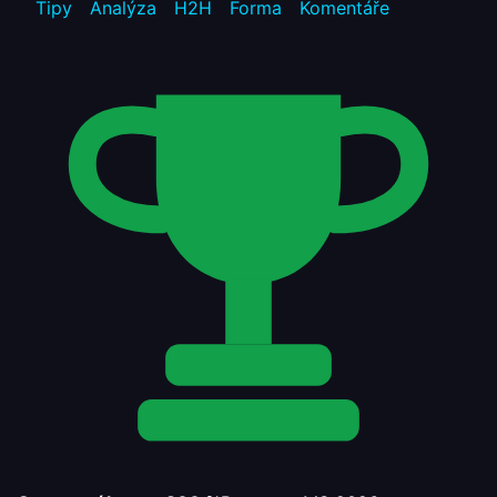
Tipy
Analýza
H2H
Forma
Komentáře