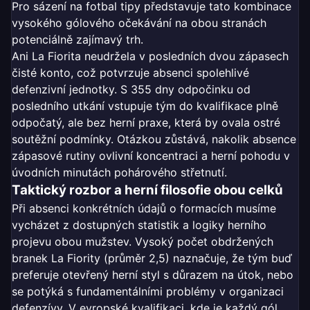
Pro sázení na fotbal tipy představuje tato kombinace
vysokého gólového očekávání na obou stranách
potenciálně zajímavý trh.
Ani La Fiorita neudržela v posledních dvou zápasech
čisté konto, což potvrzuje absenci spolehlivé
defenzivní jednotky. S 355 dny odpočinku od
posledního utkání vstupuje tým do kvalifikace plně
odpočatý, ale bez herní praxe, která by ovala ostré
soutěžní podmínky. Otázkou zůstává, nakolik absence
zápasové rutiny ovlivní koncentraci a herní pohodu v
úvodních minutách pohárového střetnutí.
Taktický rozbor a herní filosofie obou celků
Při absenci konkrétních údajů o formacích musíme
vycházet z dostupných statistik a logiky herního
projevu obou mužstev. Vysoký počet obdržených
branek La Fiority (průměr 2,5) naznačuje, že tým buď
preferuje otevřený herní styl s důrazem na útok, nebo
se potýká s fundamentálními problémy v organizaci
defenzívy. V evropské kvalifikaci, kde je každý gól