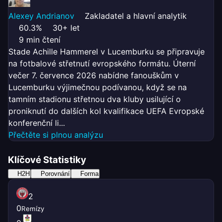
Alexey Andrianov
Zakladatel a hlavní analytik
60.3%
30+ let
9 min čtení
Stade Achille Hammerel v Lucemburku se připravuje
na fotbalové střetnutí evropského formátu. Úterní
večer 7. července 2026 nabídne fanouškům v
Lucemburku výjimečnou podívanou, když se na
tamním stadionu střetnou dva kluby usilující o
proniknutí do dalších kol kvalifikace UEFA Evropské
konferenční li...
Přečtěte si plnou analýzu
Klíčové Statistiky
H2H
Porovnání
Forma
2
0
Remízy