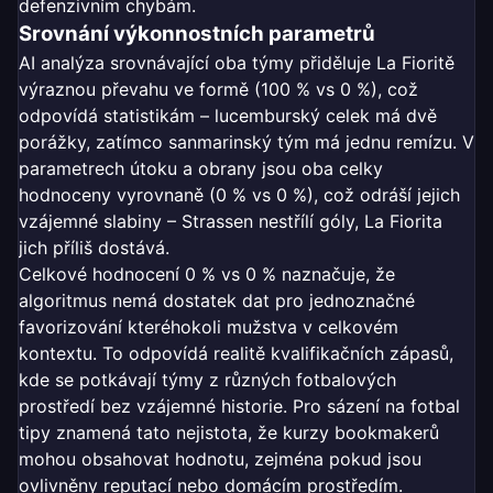
defenzivním chybám.
Srovnání výkonnostních parametrů
AI analýza srovnávající oba týmy přiděluje La Fioritě
výraznou převahu ve formě (100 % vs 0 %), což
odpovídá statistikám – lucemburský celek má dvě
porážky, zatímco sanmarinský tým má jednu remízu. V
parametrech útoku a obrany jsou oba celky
hodnoceny vyrovnaně (0 % vs 0 %), což odráší jejich
vzájemné slabiny – Strassen nestřílí góly, La Fiorita
jich příliš dostává.
Celkové hodnocení 0 % vs 0 % naznačuje, že
algoritmus nemá dostatek dat pro jednoznačné
favorizování kteréhokoli mužstva v celkovém
kontextu. To odpovídá realitě kvalifikačních zápasů,
kde se potkávají týmy z různých fotbalových
prostředí bez vzájemné historie. Pro sázení na fotbal
tipy znamená tato nejistota, že kurzy bookmakerů
mohou obsahovat hodnotu, zejména pokud jsou
ovlivněny reputací nebo domácím prostředím.