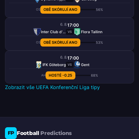
OBĚ SKÓRUJÍ ANO
56%
OS
6. 8.
17:00
Inter Club d'Escaldes
Flora Tallinn
VS
OBĚ SKÓRUJÍ ANO
53%
OS
6. 8.
17:00
IFK Göteborg
Gent
VS
HOSTÉ -0.25
68%
AH
Zobrazit vše UEFA Konferenční Liga tipy
Football
Predictions
FP