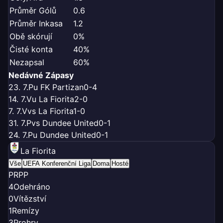
Průměr Gólů
0.6
Průměr Inkasa
1.2
Obě skórují
0%
Čisté konta
40%
Nezapsal
60%
Nedávné Zápasy
23. 7.
P
u FK Partizan
0-4
14. 7.
V
u La Fiorita
2-0
7. 7.
V
vs La Fiorita
1-0
31. 7.
P
vs Dundee United
0-1
24. 7.
P
u Dundee United
0-1
La Fiorita
Vše
UEFA Konferenční Liga
Doma
Hosté
P
R
P
P
4
Odehráno
0
Vítězství
1
Remízy
3
Prohry