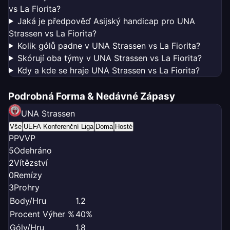
vs La Fiorita?
Jaká je předpověď Asijský handicap pro UNA
Strassen vs La Fiorita?
Kolik gólů padne v UNA Strassen vs La Fiorita?
Skórují oba týmy v UNA Strassen vs La Fiorita?
Kdy a kde se hraje UNA Strassen vs La Fiorita?
Podrobná Forma & Nedávné Zápasy
UNA Strassen
Vše
UEFA Konferenční Liga
Doma
Hosté
P
P
V
V
P
5
Odehráno
2
Vítězství
0
Remízy
3
Prohry
Body/Hru
1.2
Procent Výher %
40%
Góly/Hru
1.8