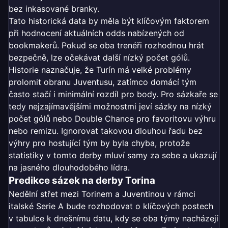
bez inkasované branky.
Tato historická data by měla být klíčovým faktorem
při hodnocení aktuálních odds nabízených od
bookmakerů. Pokud se oba trenéři rozhodnou hrát
bezpečně, lze očekávat další nízký počet gólů.
Historie naznačuje, že Turín má velké problémy
prolomit obranu Juventusu, zatímco domácí tým
často stačí i minimální rozdíl pro body. Pro sázkaře se
tedy nejzajímavějšími možnostmi jeví sázky na nízký
počet gólů nebo Double Chance pro favoritovu výhru
nebo remizu. Ignorovat takovou dlouhou řadu bez
výhry pro hostující tým by byla chyba, protože
statistiky v tomto derby mluví samy za sebe a ukazují
na jasného dlouhodobého lídra.
Predikce sázek na derby Torina
Nedělní střet mezi Torinem a Juventinou v rámci
italské Serie A bude rozhodovat o klíčových postech
v tabulce k dnešnímu datu, kdy se oba týmy nacházejí