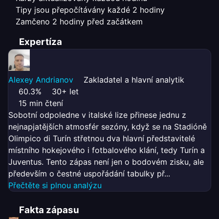
Tipy jsou přepočítávány každé 2 hodiny
Zamčeno 2 hodiny před začátkem
Expertíza
Alexey Andrianov
Zakladatel a hlavní analytik
60.3%
30+ let
15 min čtení
Sobotní odpoledne v italské lize přinese jednu z
nejnapjatějších atmosfér sezóny, když se na Stadióně
Olimpico di Turín střetnou dva hlavní představitelé
místního hokejového i fotbalového klání, tedy Turín a
Juventus. Tento zápas není jen o bodovém zisku, ale
především o čestné uspořádání tabulky př...
Přečtěte si plnou analýzu
Fakta zápasu