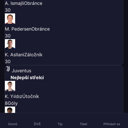
A. Ismajli
Obránce
3
0
M. Pedersen
Obránce
3
0
K. Asllani
Záložník
3
0
Juventus
Nejlepší střelci
K. Yıldız
Útočník
8
Góly
J. David
Útočník
Domů
ŽIVĚ
Tip
Tiket
Přihlásit se