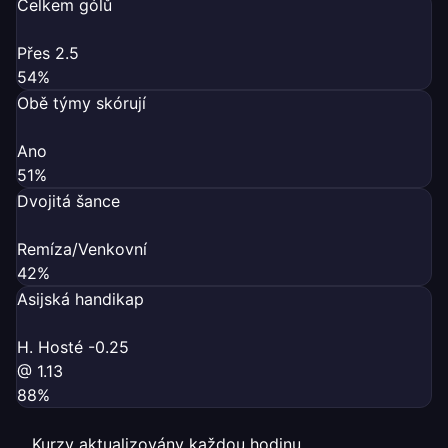
Celkem gólů
Přes 2.5
54%
Obě týmy skórují
Ano
51%
Dvojitá šance
Remíza/Venkovní
42%
Asijská handikap
H. Hosté -0.25
@ 1.13
88%
Kurzy aktualizovány každou hodinu