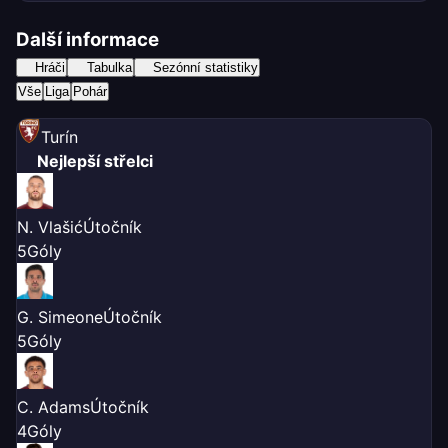
Další informace
Hráči
Tabulka
Sezónní statistiky
Vše
Liga
Pohár
Turín
Nejlepší střelci
N. Vlašić
Útočník
5
Góly
G. Simeone
Útočník
5
Góly
C. Adams
Útočník
4
Góly