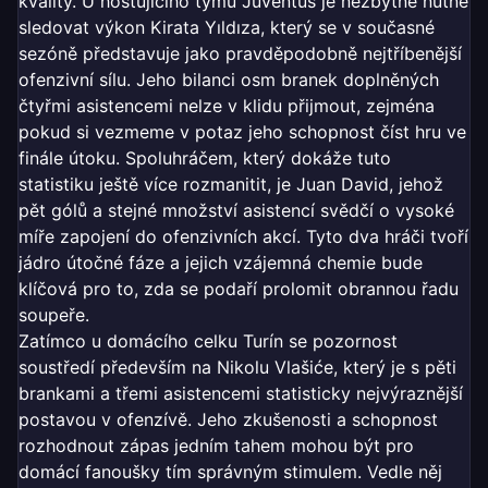
kvality. U hostujícího týmu Juventus je nezbytně nutné
sledovat výkon Kirata Yıldıza, který se v současné
sezóně představuje jako pravděpodobně nejtříbenější
ofenzivní sílu. Jeho bilanci osm branek doplněných
čtyřmi asistencemi nelze v klidu přijmout, zejména
pokud si vezmeme v potaz jeho schopnost číst hru ve
finále útoku. Spoluhráčem, který dokáže tuto
statistiku ještě více rozmanitit, je Juan David, jehož
pět gólů a stejné množství asistencí svědčí o vysoké
míře zapojení do ofenzivních akcí. Tyto dva hráči tvoří
jádro útočné fáze a jejich vzájemná chemie bude
klíčová pro to, zda se podaří prolomit obrannou řadu
soupeře.
Zatímco u domácího celku Turín se pozornost
soustředí především na Nikolu Vlašiće, který je s pěti
brankami a třemi asistencemi statisticky nejvýraznější
postavou v ofenzívě. Jeho zkušenosti a schopnost
rozhodnout zápas jedním tahem mohou být pro
domácí fanoušky tím správným stimulem. Vedle něj