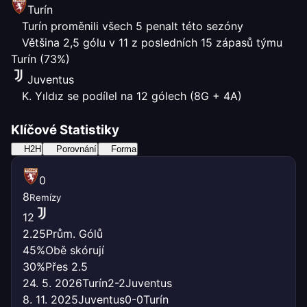
Turín
Turín proměnili všech 5 penalt této sezóny
Většina 2,5 gólu v 11 z posledních 15 zápasů týmu
Turín (73%)
Juventus
K. Yıldız se podílel na 12 gólech (8G + 4A)
Klíčové Statistiky
H2H
Porovnání
Forma
0
8
Remízy
12
2.25
Prům. Gólů
45%
Obě skórují
30%
Přes 2.5
24. 5. 2026
Turín
2-2
Juventus
8. 11. 2025
Juventus
0-0
Turín