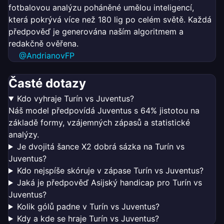
fotbalovou analýzu poháněné umělou inteligencí,
která pokrývá více než 180 lig po celém světě. Každá
předpověď je generována naším algoritmem a
redakčně ověřena.
@AndrianovFP
Časté dotazy
Kdo vyhraje Turín vs Juventus?
Náš model předpovídá Juventus s 64% jistotou na
základě formy, vzájemných zápasů a statistické
analýzy.
Je dvojitá šance X2 dobrá sázka na Turín vs
Juventus?
Kdo nejspíše skóruje v zápase Turín vs Juventus?
Jaká je předpověď Asijský handicap pro Turín vs
Juventus?
Kolik gólů padne v Turín vs Juventus?
Kdy a kde se hraje Turín vs Juventus?