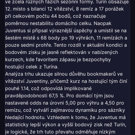
ve zcela různých fázích sezónní formy. Turín obsazuje
12. místo s bilancí 12 vítězství, 8 remíz a 17 porážek
při celkovém počtu 44 bodů, což naznačuje
poměrnou nestabilitu domácího celku. Naopak
Juventus si připsal výraznější úspěchy a umístil se na
šestém místě s 68 body po 19 výhrách, 11 remízách a
pouze sedmi prohře. Tento rozdíl v aktuální kondici a
bodovém zisku je jasně reflektován v nabízených
kurzech, kde favoritem zápasu je bezpochyby
hostující celek z Turína.
Analýza trhu ukazuje silnou důvěhu bookmakerů ve
vítězství Juventiny, přičemž kurz na hostující tým činí
pouhé 1.14, což odpovídá implikované
pravděpodobnosti 67,5 %. Pro domácí tým jsou
nastavené odds na úrovni 5,00 pro výhru a 4,50 pro
remízu, což vytváří zajímavou dynamiku pro sázníky
hledající hodnotu. Vzhledem k tomu, že Juventus má
statisticky lepší výkon a vyšší bodový zisk než Turín,
je logické, že trh tuto převahu odměňuje nízkým