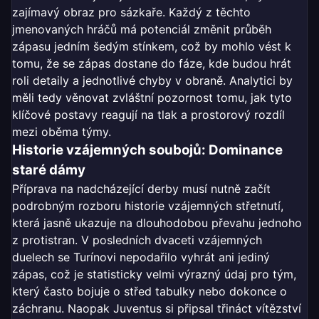
zajímavý obraz pro sázkaře. Každý z těchto
jmenovaných hráčů má potenciál změnit průběh
zápasu jedním šedým stínkem, což by mohlo vést k
tomu, že se zápas dostane do fáze, kde budou hrát
roli detaily a jednotlivé chyby v obraně. Analytici by
měli tedy věnovat zvláštní pozornost tomu, jak tyto
klíčové postavy reagují na tlak a prostorový rozdíl
mezi oběma týmy.
Historie vzájemných soubojů: Dominance
staré dámy
Příprava na nadcházející derby musí nutně začít
podrobným rozboru historie vzájemných střetnutí,
která jasně ukazuje na dlouhodobou převahu jednoho
z protistran. V posledních dvaceti vzájemných
duelech se Turínovi nepodařilo vyhrát ani jediný
zápas, což je statisticky velmi výrazný údaj pro tým,
který často bojuje o střed tabulky nebo dokonce o
záchranu. Naopak Juventus si připsal třináct vítězství