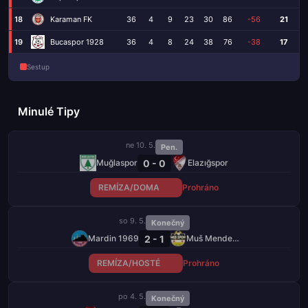
18
Karaman FK
36
4
9
23
30
86
-56
21
19
Bucaspor 1928
36
4
8
24
38
76
-38
17
Sestup
Minulé Tipy
ne 10. 5.
Pen.
0 - 0
Muğlaspor
Elazığspor
REMÍZA/DOMA
Prohráno
so 9. 5.
Konečný
2 - 1
Mardin 1969
Muš Menderespor
REMÍZA/HOSTÉ
Prohráno
po 4. 5.
Konečný