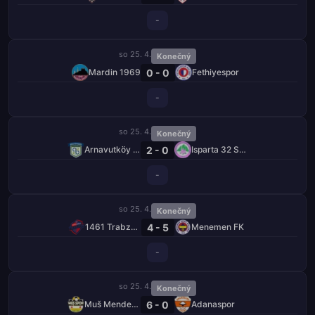
-
so 25. 4.
Konečný
0 - 0
Mardin 1969
Fethiyespor
-
so 25. 4.
Konečný
2 - 0
Arnavutköy Belediyespor
Isparta 32 Spor
-
so 25. 4.
Konečný
4 - 5
1461 Trabzon FK
Menemen FK
-
so 25. 4.
Konečný
6 - 0
Muš Menderespor
Adanaspor