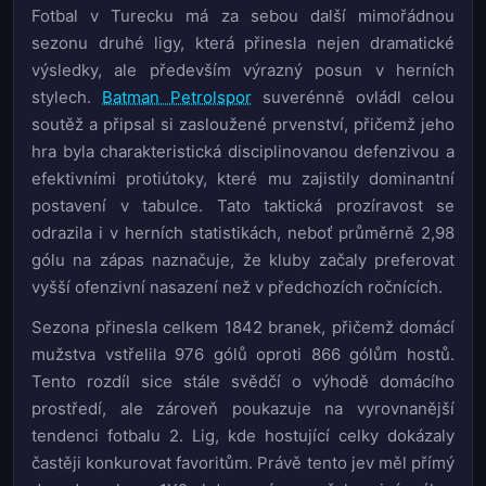
Fotbal v Turecku má za sebou další mimořádnou
sezonu druhé ligy, která přinesla nejen dramatické
výsledky, ale především výrazný posun v herních
stylech.
Batman Petrolspor
suverénně ovládl celou
soutěž a připsal si zasloužené prvenství, přičemž jeho
hra byla charakteristická disciplinovanou defenzivou a
efektivními protiútoky, které mu zajistily dominantní
postavení v tabulce. Tato taktická prozíravost se
odrazila i v herních statistikách, neboť průměrně 2,98
gólu na zápas naznačuje, že kluby začaly preferovat
vyšší ofenzivní nasazení než v předchozích ročnících.
Sezona přinesla celkem 1842 branek, přičemž domácí
mužstva vstřelila 976 gólů oproti 866 gólům hostů.
Tento rozdíl sice stále svědčí o výhodě domácího
prostředí, ale zároveň poukazuje na vyrovnanější
tendenci fotbalu 2. Lig, kde hostující celky dokázaly
častěji konkurovat favoritům. Právě tento jev měl přímý