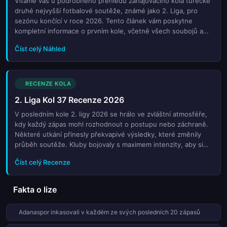
Vítáme vás u podrobného přehledu zahajovacího kola turecké
druhé nejvyšší fotbalové soutěže, známé jako 2. Liga, pro
sezónu končící v roce 2026. Tento článek vám poskytne
kompletní informace o prvním kole, včetně všech soubojů a
očekávaných výsledků. Prozkoumáme důležité duelu mezi
Číst celý Náhled
tradičními silnými týmy i překvapivými nováčky tabulky. Naše
analýza zahrnuje statistiky z předsezóny, aktuální formu hráčů
a trenérské strategie, které mohou rozhodnout o prvních
bodech v sezóně. Pokud sledujete turecký střednětřídní
RECENZE KOLA
fotbal nebo hledáte tipy na sázení, tento přehled je pro vás
2. Liga Kol 37 Recenze 2026
nezbytným zdrojem informací. Nenechte si ujít detailní rozbor
každého zápasu a zjistěte, kdo má největší šanci na úspěšný
V posledním kole 2. ligy 2026 se hrálo ve zvláštní atmosféře,
start do nové sezóny plné napětí a překvapení. Sledujte naše
kdy každý zápas mohl rozhodnout o postupu nebo záchraně.
aktualizace a buďte vždy krok vpředu při sledování dění v
Některé utkání přinesly překvapivé výsledky, které změnily
turecké lize.
průběh soutěže. Kluby bojovaly s maximem intenzity, aby si
zajistily své cíle. Zároveň se ukázaly i slabosti některých týmů,
Číst celý Recenze
které nemohly dosáhnout plánovaných výsledků. Toto kolo
bylo plné napětí a dramatických momentů, které zanechají
památku na konci sezony.
Fakta o lize
Adanaspor inkasovali v každém ze svých posledních 20 zápasů