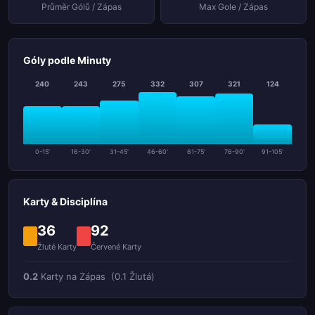
Průměr Gólů / Zápas
Max Gole / Zápas
Góly podle Minuty
240
243
275
332
307
321
124
0-15'
16-30'
31-45'
46-60'
61-75'
76-90'
91-105'
Karty & Disciplína
36
92
Žluté Karty
Červené Karty
0.2
Karty na Zápas
(0.1 Žlutá)