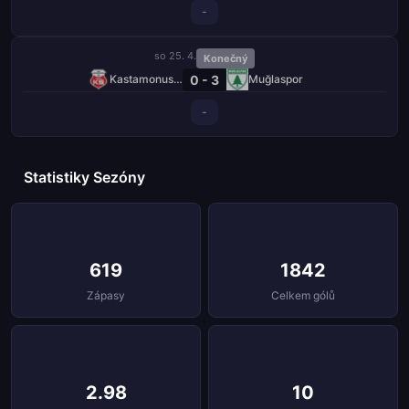
-
so 25. 4.
Konečný
0 - 3
Kastamonuspor
Muğlaspor
-
Statistiky Sezóny
619
1842
Zápasy
Celkem gólů
2.98
10