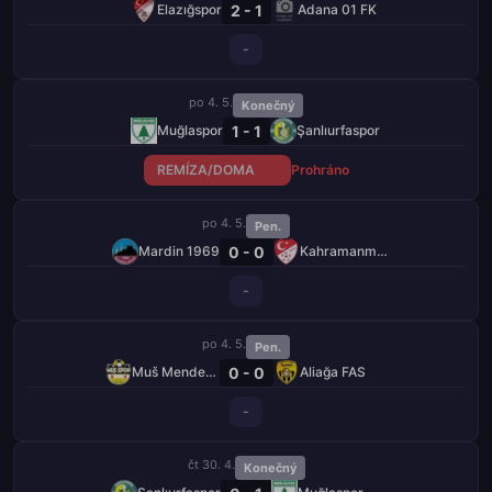
2 - 1
Elazığspor
Adana 01 FK
-
po 4. 5.
Konečný
1 - 1
Muğlaspor
Şanlıurfaspor
REMÍZA/DOMA
Prohráno
po 4. 5.
Pen.
0 - 0
Mardin 1969
Kahramanmaraş İstiklalspor
-
po 4. 5.
Pen.
0 - 0
Muš Menderespor
Aliağa FAS
-
čt 30. 4.
Konečný