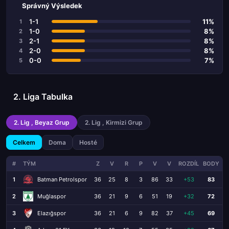
Správný Výsledek
1-1
11%
1
1-0
8%
2
2-1
8%
3
2-0
8%
4
0-0
7%
5
2. Liga Tabulka
2. Lig , Beyaz Grup
2. Lig , Kirmizi Grup
Celkem
Doma
Hosté
#
TÝM
Z
V
R
P
V
V
ROZDÍL
BODY
1
Batman Petrolspor
36
25
8
3
86
33
+53
83
2
Muğlaspor
36
21
9
6
51
19
+32
72
3
Elazığspor
36
21
6
9
82
37
+45
69