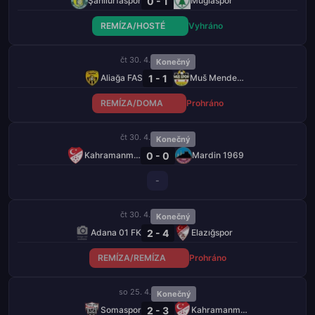
0 - 1
Şanlıurfaspor
Muğlaspor
REMÍZA/HOSTÉ
Vyhráno
čt 30. 4.
Konečný
1 - 1
Aliağa FAS
Muš Menderespor
REMÍZA/DOMA
Prohráno
čt 30. 4.
Konečný
0 - 0
Kahramanmaraş İstiklalspor
Mardin 1969
-
čt 30. 4.
Konečný
2 - 4
Adana 01 FK
Elazığspor
REMÍZA/REMÍZA
Prohráno
so 25. 4.
Konečný
2 - 3
Somaspor
Kahramanmaraş İstiklalspor