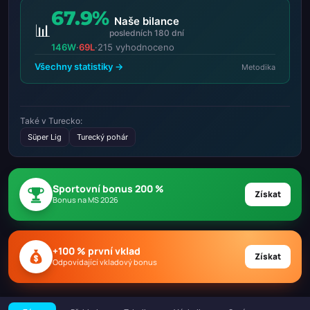
67.9%
Naše bilance
📊
posledních 180 dní
146W
·
69L
·
215 vyhodnoceno
Všechny statistiky →
Metodika
Také v Turecko:
Süper Lig
Turecký pohár
Sportovní bonus 200 %
Získat
Bonus na MS 2026
+100 % první vklad
Získat
Odpovídající vkladový bonus