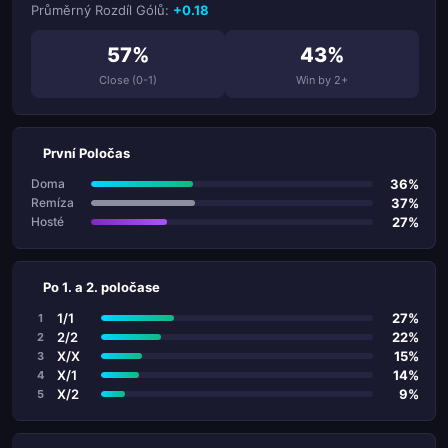
Průměrný Rozdíl Gólů:
+0.18
57%
43%
Close (0-1)
Win by 2+
První Poločas
36%
Doma
37%
Remíza
27%
Hosté
Po 1. a 2. poločase
1/1
27%
1
2/2
22%
2
X/X
15%
3
X/1
14%
4
X/2
9%
5