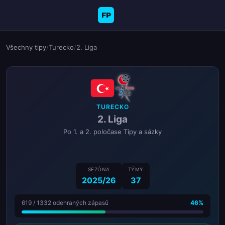
FP
Všechny tipy
/
Turecko
/
2. Liga
TURECKO
2. Liga
Po 1. a 2. poločase Tipy a sázky
SEZÓNA
TÝMY
2025/26
37
619 / 1332 odehraných zápasů
46%