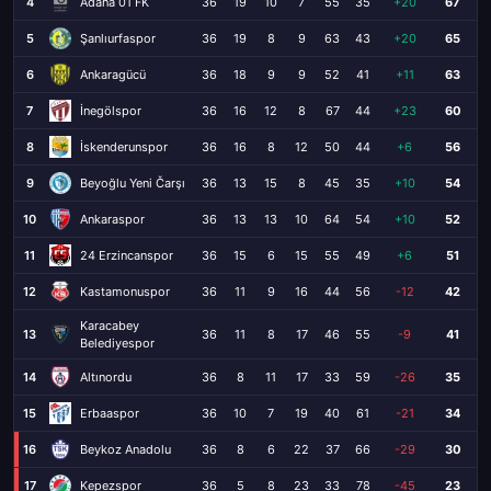
4
Adana 01 FK
36
19
10
7
55
35
+20
67
5
Şanlıurfaspor
36
19
8
9
63
43
+20
65
6
Ankaragücü
36
18
9
9
52
41
+11
63
7
İnegölspor
36
16
12
8
67
44
+23
60
8
İskenderunspor
36
16
8
12
50
44
+6
56
9
Beyoğlu Yeni Čarşı
36
13
15
8
45
35
+10
54
10
Ankaraspor
36
13
13
10
64
54
+10
52
11
24 Erzincanspor
36
15
6
15
55
49
+6
51
12
Kastamonuspor
36
11
9
16
44
56
-12
42
Karacabey
13
36
11
8
17
46
55
-9
41
Belediyespor
14
Altınordu
36
8
11
17
33
59
-26
35
15
Erbaaspor
36
10
7
19
40
61
-21
34
16
Beykoz Anadolu
36
8
6
22
37
66
-29
30
17
Kepezspor
36
5
8
23
33
78
-45
23