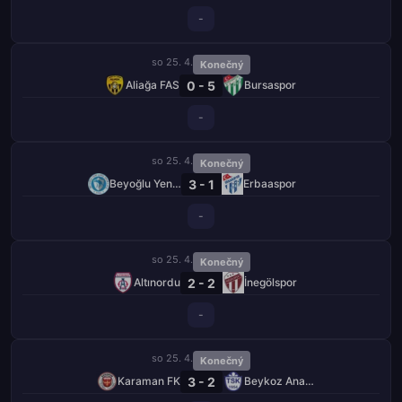
-
so 25. 4.
Konečný
0 - 5
Aliağa FAS
Bursaspor
-
so 25. 4.
Konečný
3 - 1
Beyoğlu Yeni Čarşı
Erbaaspor
-
so 25. 4.
Konečný
2 - 2
Altınordu
İnegölspor
-
so 25. 4.
Konečný
3 - 2
Karaman FK
Beykoz Anadolu