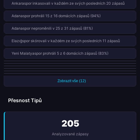
Ankaraspor inkasovali v každém ze svých posledních 20 zápasů
Adanaspor prohráli 15 z 16 domácích zápasů (94%)
Adanaspor neproměnili v 25 z 31 zápasů (81%)
Elazığspor skórovali v každém ze svých posledních 11 zápasů
Yeni Malatyaspor prohráli 5 z 6 domácích zápasů (83%)
Kepezspor prohráli posledních 5 ligových zápasů
Beyoğlu Yeni Čarşı skórovali v každém ze svých posledních 10 zápasů
Adanaspor prohráli posledních 5 ligových zápasů
Karaman FK inkasovali v každém ze svých posledních 11 zápasů
Elazığspor vyhráli posledních 4 ligových zápasů
Isparta 32 Spor vyhráli posledních 4 ligových zápasů
Zobrazit vše (12)
Přesnost Tipů
205
Analyzované zápasy