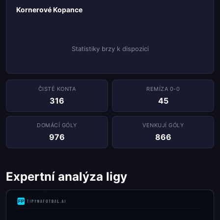
Kornerové Kopance
Statistiky brzy k dispozici
ČISTÉ KONTA
REMÍZA 0-0
316
45
DOMÁCÍ GÓLY
VENKUJÍ GÓLY
976
866
Expertní analýza ligy