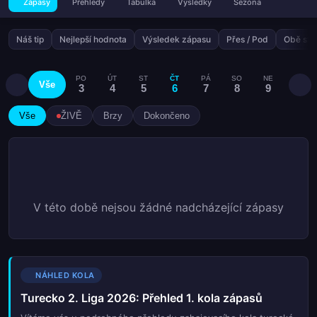
Zápasy
Přehledy
Tabulka
Výsledky
Sezóna
Náš tip
Nejlepší hodnota
Výsledek zápasu
Přes / Pod
Obě stra
PO
ÚT
ST
ČT
PÁ
SO
NE
PO
Vše
3
4
5
6
7
8
9
10
Vše
ŽIVĚ
Brzy
Dokončeno
V této době nejsou žádné nadcházející zápasy
NÁHLED KOLA
Turecko 2. Liga 2026: Přehled 1. kola zápasů