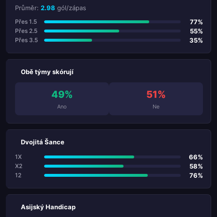
Průměr:
2.98
gól/zápas
77%
Přes 1.5
55%
Přes 2.5
35%
Přes 3.5
Obě týmy skórují
49%
51%
Ano
Ne
Dvojitá Šance
66%
1X
58%
X2
76%
12
Asijský Handicap