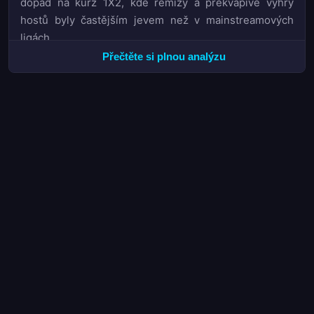
dopad na kurz 1X2, kde remízy a překvapivé výhry
hostů byly častějším jevem než v mainstreamových
ligách.
Přečtěte si plnou analýzu
V kontextu kurzů BTTS se sezona ukázala jako
mimořádně profitabilní pro sázkaře preferující tento
trh, jelikož vysoký počet gólů v zápasech koreloval s
častějším plněním podmínky obou týmů skórovat.
Taktické trendy, které se v průběhu ročníku etablovaly,
naznačují posun k flexibilnějším formacím, jež
kombinují kompaktnost defenzívy s rychlými přechody
do útoku.
Sestupující trio v podobě Adanasporu, Yeni
Malatyasporu a
Yeni Mersin Idmanyurdu
ilustruje, jak
rychle se může herní styl stát zastaralým. Kluby, které
lpěly na zastaralých defenzivních schématech bez
flexibility v útočné fázi, jednoduše nedokázaly držet
krok s evolucí ligy. Tato sezona tudíž napsala jasný