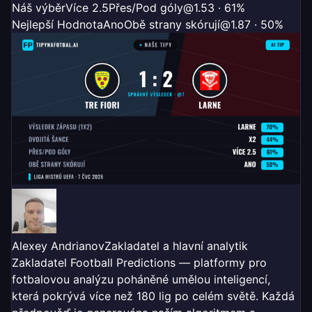
Náš výběr
Více 2.5
Přes/Pod góly
@1.53 · 61%
Nejlepší Hodnota
Ano
Obě strany skórují
@1.87 · 50%
Alexey Andrianov
Zakladatel a hlavní analytik
Zakladatel Football Predictions — platformy pro
fotbalovou analýzu poháněné umělou inteligencí,
která pokrývá více než 180 lig po celém světě. Každá