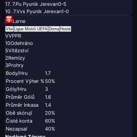
17. 7.
P
u Pyunik Jerevan
0-5
10. 7.
V
vs Pyunik Jerevan
1-0
Larne
Vše
Ligue Mistrů UEFA
Doma
Hosté
V
V
P
P
R
10
Odehráno
5
Vítězství
2
Remízy
3
Prohry
Body/Hru
1.7
Procent Výher %
50%
Góly/Hru
3
Průměr Gólů
1.6
Průměr Inkasa
1.4
Obě skórují
20%
Čisté konta
60%
Nezapsal
40%
Nedávné Zápasy