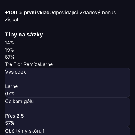
+100 % první vklad
Odpovídající vkladový bonus
Získat
Tipy na sázky
14%
19%
67%
Tre Fiori
Remíza
Larne
Výsledek
Larne
67%
Celkem gólů
Přes 2.5
57%
Obě týmy skórují