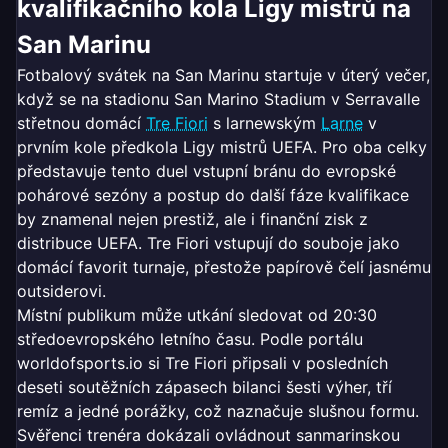
kvalifikačního kola Ligy mistrů na
San Marinu
Fotbalový svátek na San Marinu startuje v úterý večer,
když se na stadionu San Marino Stadium v Serravalle
střetnou domácí
Tre Fiori
s larnewským
Larne
v
prvním kole předkola Ligy mistrů UEFA. Pro oba celky
představuje tento duel vstupní bránu do evropské
pohárové sezóny a postup do další fáze kvalifikace
by znamenal nejen prestiž, ale i finanční zisk z
distribuce UEFA. Tre Fiori vstupují do souboje jako
domácí favorit turnaje, přestože papírově čelí jasnému
outsiderovi.
Místní publikum může utkání sledovat od 20:30
středoevropského letního času. Podle portálu
worldofsports.io si Tre Fiori připsali v posledních
deseti soutěžních zápasech bilanci šesti výher, tří
remíz a jedné porážky, což naznačuje slušnou formu.
Svěřenci trenéra dokázali ovládnout sanmarinskou