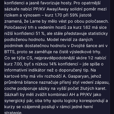
konfidenci a jasně favorizuje hosty. Pro opatrnější
sázkaře nabízí PP/KV Away/Away solidní poměr mezi
rizikem a výnosem – kurz 1.70 při 59% jistotě
znamená, že Larne by mělo vést po obou poločasech.
Poločasový trh s vedením hostů za kurz 1.62 má sice
nižší konfidenci 51 %, ale stále představuje statisticky
podloženou hodnotu. Model nevidí za daných
podmínek dostatečnou hodnotu v Dvojité šance ani v
BTTS, proto se zaměřuje na čistě výsledkové trhy.
Co se týče CS, nejpravděpodobnější skóre 1:2 nabízí
kurz 7.00, byť s nízkou 14% konfidencí – jde spíše o
informativní indikátor než o doporučený tip. Na
kartové trhy má vliv rozhodčí A. Gasparyan, jehož
průměrná bilance naznačuje přísný styl vedení zápasu,
coche podporuje sázky na vyšší počet žlutých karet.
Sázkaři by měli zvážit kombinaci AH a PP/KV jako
synergický pár, oba trhy spolu logicky korespondují a
kurzy se vzájemně posilují v rámci jedné herní
strategie.