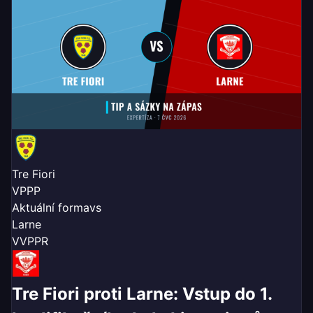
Tre Fiori
V
P
P
P
Aktuální forma
vs
Larne
V
V
P
P
R
Tre Fiori proti Larne: Vstup do 1.