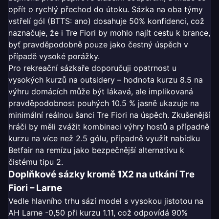
opřít o rychlý přechod do útoku. Sázka na oba týmy
vstřelí gól (BTTS: ano) dosahuje 50% konfidenci, což
naznačuje, že i Tre Fiori by mohlo najít cestu k brance,
byť pravděpodobně pouze jako čestný úspěch v
případě vysoké porážky.
Pro rekreační sázkaře doporučuji opatrnost u
vysokých kurzů na outsidery – hodnota kurzu 8.5 na
výhru domácích může být lákavá, ale implikovaná
pravděpodobnost pouhých 10.5 % jasně ukazuje na
minimální reálnou šanci Tre Fiori na úspěch. Zkušenější
hráči by měli zvážit kombinaci výhry hostů a případně
kurzu na více než 2.5 gólu, případně využít nabídku
Betfair na remízu jako bezpečnější alternativu k
čistému tipu 2.
Doplňkové sázky kromě 1X2 na utkání Tre
Fiori – Larne
Vedle hlavního trhu sází model s vysokou jistotou na
AH Larne -0,50 při kurzu 1.11, což odpovídá 90%