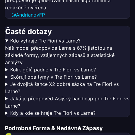
předpověď je generována naším algoritmem a
redakčně ověřena.
@AndrianovFP
Časté dotazy
Kdo vyhraje Tre Fiori vs Larne?
Náš model předpovídá Larne s 67% jistotou na
základě formy, vzájemných zápasů a statistické
analýzy.
Kolik gólů padne v Tre Fiori vs Larne?
Skórují oba týmy v Tre Fiori vs Larne?
Je dvojitá šance X2 dobrá sázka na Tre Fiori vs
Larne?
Jaká je předpověď Asijský handicap pro Tre Fiori vs
Larne?
Kdy a kde se hraje Tre Fiori vs Larne?
Podrobná Forma & Nedávné Zápasy