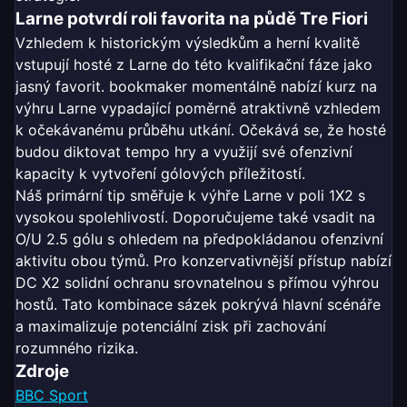
Larne potvrdí roli favorita na půdě Tre Fiori
Vzhledem k historickým výsledkům a herní kvalitě
vstupují hosté z Larne do této kvalifikační fáze jako
jasný favorit. bookmaker momentálně nabízí kurz na
výhru Larne vypadající poměrně atraktivně vzhledem
k očekávanému průběhu utkání. Očekává se, že hosté
budou diktovat tempo hry a využijí své ofenzivní
kapacity k vytvoření gólových příležitostí.
Náš primární tip směřuje k výhře Larne v poli 1X2 s
vysokou spolehlivostí. Doporučujeme také vsadit na
O/U 2.5 gólu s ohledem na předpokládanou ofenzivní
aktivitu obou týmů. Pro konzervativnější přístup nabízí
DC X2 solidní ochranu srovnatelnou s přímou výhrou
hostů. Tato kombinace sázek pokrývá hlavní scénáře
a maximalizuje potenciální zisk při zachování
rozumného rizika.
Zdroje
BBC Sport