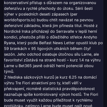
konzervativní přístup s důrazem na organizovanou
defenzívu a rychlé přechody do útoku. Sérii šesti
výher v posledních deseti zápasech (per
worldofsports.io) budou chtít navázat na pevnou
defenzivní základnu, která jim přinesla titul. Hosté z
Nordické Irska přicházejí do Serravalle v lepší herní
kondici, přestože přišli o důležitého střelce Andyho
Ryana, který podle Belfast News Letter opustil klub po
59 brankách v 95 ligových utkáních během čtyř
sezón. Jeho odchod oslabuje útočnou sílu Larne, ale
favoritství zůstává na straně hostí – kurz 1.4 na výhru
Larne u Bet365 jasně odráží herní potenciál obou
týmů.
Z hlediska sázkových kurzů je kurz 6.25 na domácí
výhru Tre Fiori atraktivní pro ty, kteří věří v
překvapení, nicméně statistická pravděpodobnost
naznačuje spíše kontrolovaný výkon hostů. Tre Fiori
bude muset využít každou příležitost k rychlému
protiútoku, zatímco Larne bude muset najít nové