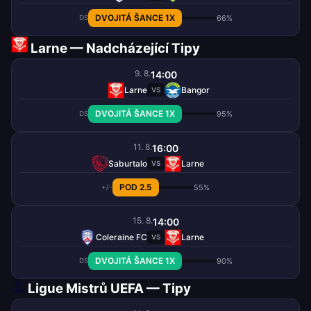
DVOJITÁ ŠANCE 1X
66%
DS
Larne — Nadcházející Tipy
9. 8.
14:00
Larne
Bangor
VS
DVOJITÁ ŠANCE 1X
95%
DS
11. 8.
16:00
Saburtalo
Larne
VS
POD 2.5
55%
+/-
15. 8.
14:00
Coleraine FC
Larne
VS
DVOJITÁ ŠANCE 1X
90%
DS
Ligue Mistrů UEFA — Tipy