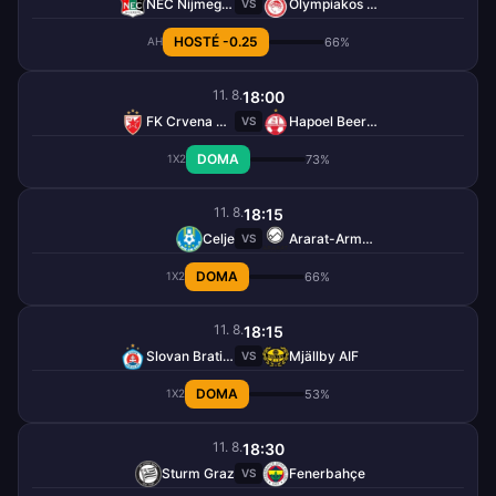
NEC Nijmegen
Olympiakos Piraeus
VS
HOSTÉ -0.25
66%
AH
11. 8.
18:00
FK Crvena Zvezda
Hapoel Beer Ševa
VS
DOMA
73%
1X2
11. 8.
18:15
Celje
Ararat-Armenia
VS
DOMA
66%
1X2
11. 8.
18:15
Slovan Bratislava
Mjällby AIF
VS
DOMA
53%
1X2
11. 8.
18:30
Sturm Graz
Fenerbahçe
VS