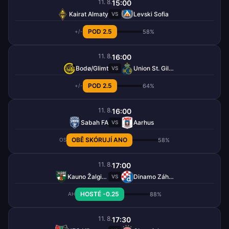
11. 8.
15:00
Kairat Almaty
Levski Sofia
VS
POD 2.5
58%
+/-
11. 8.
16:00
Bodø/Glimt
Union St. Gilloise
VS
POD 2.5
64%
+/-
11. 8.
16:00
Sabah FA
Aarhus
VS
OBĚ SKÓRUJÍ ANO
58%
OS
11. 8.
17:00
Kauno Žalgiris
Dinamo Záhřeb
VS
HOSTÉ -0.25
88%
AH
11. 8.
17:30