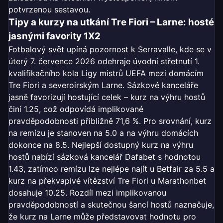
potvrzenou sestavou.
Tipy a kurzy na utkání Tre Fiori – Larne: hosté
jasnými favority 1X2
Fotbalový svět upíná pozornost k Serravalle, kde se v
úterý 7. července 2026 odehraje úvodní střetnutí 1.
kvalifikačního kola Ligy mistrů UEFA mezi domácím
Tre Fiori a severoirským Larne. Sázkové kanceláře
jasně favorizují hostující celek – kurz na výhru hostů
činí 1.25, což odpovídá implikované
pravděpodobnosti přibližně 71,6 %. Pro srovnání, kurz
na remízu je stanoven na 5.0 a na výhru domácích
dokonce na 8.5. Nejlepší dostupný kurz na výhru
hostů nabízí sázková kancelář Dafabet s hodnotou
1.43, zatímco remízu lze nejlépe najít u Betfair za 5.5 a
kurz na překvapivé vítězství Tre Fiori u Marathonbet
dosahuje 10.25. Rozdíl mezi implikovanou
pravděpodobností a skutečnou šancí hostů naznačuje,
že kurz na Larne může představovat hodnotu pro