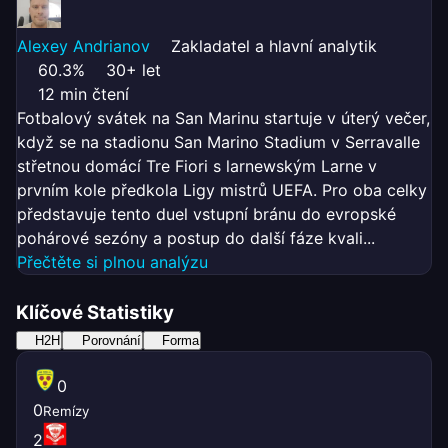
Alexey Andrianov
Zakladatel a hlavní analytik
60.3%
30+ let
12 min čtení
Fotbalový svátek na San Marinu startuje v úterý večer,
když se na stadionu San Marino Stadium v Serravalle
střetnou domácí Tre Fiori s larnewským Larne v
prvním kole předkola Ligy mistrů UEFA. Pro oba celky
představuje tento duel vstupní bránu do evropské
pohárové sezóny a postup do další fáze kvali...
Přečtěte si plnou analýzu
Klíčové Statistiky
H2H
Porovnání
Forma
0
0
Remízy
2