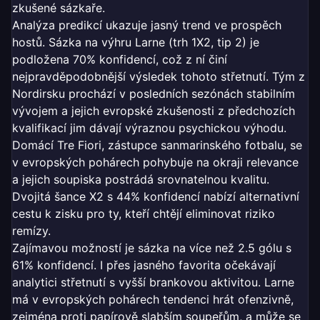
zkušené sázkaře.
Analýza predikcí ukazuje jasný trend ve prospěch
hostů. Sázka na výhru Larne (trh 1X2, tip 2) je
podložena 70% konfidencí, což z ní činí
nejpravděpodobnější výsledek tohoto střetnutí. Tým z
Nordirsku prochází v posledních sezónách stabilním
vývojem a jejich evropské zkušenosti z předchozích
kvalifikací jim dávají výraznou psychickou výhodu.
Domácí Tre Fiori, zástupce sanmarinského fotbalu, se
v evropských pohárech pohybuje na okraji relevance
a jejich soupiska postrádá srovnatelnou kvalitu.
Dvojitá šance X2 s 44% konfidencí nabízí alternativní
cestu k zisku pro ty, kteří chtějí eliminovat riziko
remízy.
Zajímavou možností je sázka na více než 2.5 gólu s
61% konfidencí. I přes jasného favorita očekávají
analytici střetnutí s vyšší brankovou aktivitou. Larne
má v evropských pohárech tendenci hrát ofenzivně,
zejména proti papírově slabším soupeřům, a může se