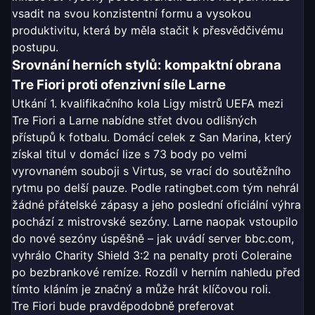
vsadit na svou konzistentní formu a vysokou
produktivitu, která by měla stačit k přesvědčivému
postupu.
Srovnání herních stylů: kompaktní obrana
Tre Fiori proti ofenzivní síle Larne
Utkání 1. kvalifikačního kola Ligy mistrů UEFA mezi
Tre Fiori a Larne nabídne střet dvou odlišných
přístupů k fotbalu. Domácí celek z San Marina, který
získal titul v domácí lize s 73 body po velmi
vyrovnaném souboji s Virtus, se vrací do soutěžního
rytmu po delší pauze. Podle ratingbet.com tým nehrál
žádné přátelské zápasy a jeho poslední oficiální výhra
pochází z mistrovské sezóny. Larne naopak vstoupilo
do nové sezóny úspěšně – jak uvádí server bbc.com,
vyhrálo Charity Shield 3:2 na penalty proti Coleraine
po bezbrankové remíze. Rozdíl v herním nahledu před
tímto kláním je značný a může hrát klíčovou roli.
Tre Fiori bude pravděpodobně preferovat