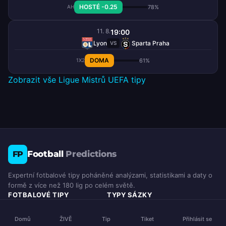
HOSTÉ -0.25
78%
AH
11. 8.
19:00
Lyon
Sparta Praha
VS
DOMA
61%
1X2
Zobrazit vše Ligue Mistrů UEFA tipy
Football
Predictions
FP
Expertní fotbalové tipy poháněné analýzami, statistikami a daty o
formě z více než 180 lig po celém světě.
FOTBALOVÉ TIPY
TYPY SÁZKY
Dnešní tipy
Nejlepší Hodnotné Sázky
Zítřejší tipy
Výsledek Zápasu (1X2)
Domů
ŽIVĚ
Tip
Tiket
Přihlásit se
Víkendové tipy
Přes / Pod Gólů