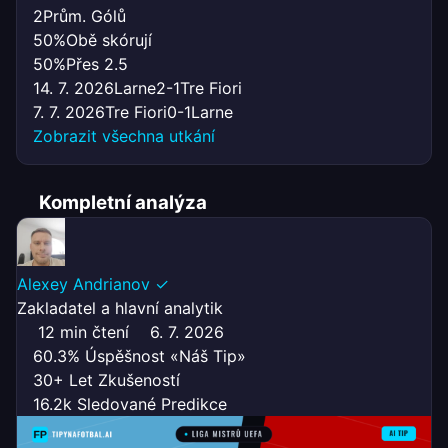
2
Prům. Gólů
50%
Obě skórují
50%
Přes 2.5
14. 7. 2026
Larne
2-1
Tre Fiori
7. 7. 2026
Tre Fiori
0-1
Larne
Zobrazit všechna utkání
Kompletní analýza
Alexey Andrianov
✓
Zakladatel a hlavní analytik
12 min čtení
6. 7. 2026
60.3% Úspěšnost «Náš Tip»
30+ Let Zkušeností
16.2k Sledované Predikce