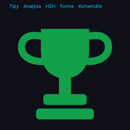
Tipy
Analýza
H2H
Forma
Komentáře