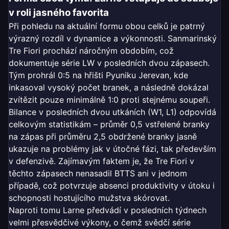
v roli jasného favorita
Při pohledu na aktuální formu obou celků je patrný
výrazný rozdíl v dynamice a výkonnosti. Sanmarinský
Tre Fiori prochází náročným obdobím, což
dokumentuje série LW v posledních dvou zápasech.
Tým prohrál 0:5 na hřišti Pyuniku Jerevan, kde
inkasoval vysoký počet branek, a následně dokázal
zvítězit pouze minimálně 1:0 proti stejnému soupeři.
Bilance v posledních dvou utkáních (W1, L1) odpovídá
celkovým statistikám – průměr 0,5 vstřelené branky
na zápas při průměru 2,5 obdržené branky jasně
ukazuje na problémy jak v útočné fázi, tak především
v defenzivě. Zajímavým faktem je, že Tre Fiori v
těchto zápasech nenasadil BTTS ani v jednom
případě, což potvrzuje absenci produktivity v útoku i
schopnosti hostujícího mužstva skórovat.
Naproti tomu Larne předvádí v posledních týdnech
velmi přesvědčivé výkony, o čemž svědčí série