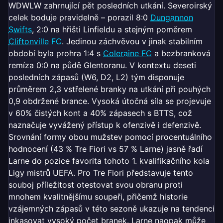
WDWLW zahrnující pět posledních utkání. Severoirský
celek boduje pravidelně – porazil 8:0
Dungannon
Swifts
, 2:0 na hřišti Linfieldu a stejným poměrem
Cliftonville FC
. Jedinou záchvěvou v jinak stabilním
období byla prohra 1:4 s
Coleraine FC
a bezbranková
remíza 0:0 na půdě Glentoranu. V kontextu deseti
posledních zápasů (W6, D2, L2) tým disponuje
průměrem 2,3 vstřelené branky na utkání při pouhých
0,9 obdržené brance. Vysoká útočná síla se projevuje
v 60% čistých kont a 40% zápasech s BTTS, což
naznačuje vyvážený přístup k ofenzivě i defenzivě.
Srovnání formy obou mužstev pomocí procentuálního
hodnocení (43 % Tre Fiori vs 57 % Larne) jasně řadí
Larne do pozice favorita tohoto 1. kvalifikačního kola
Ligy mistrů UEFA. Pro Tre Fiori představuje tento
souboj příležitost otestovat svou obranu proti
mnohem kvalitnějšímu soupeři, přičemž historie
vzájemných zápasů v této sezoně ukazuje na tendenci
inkasovat vysoký počet branek. Larne naopak může