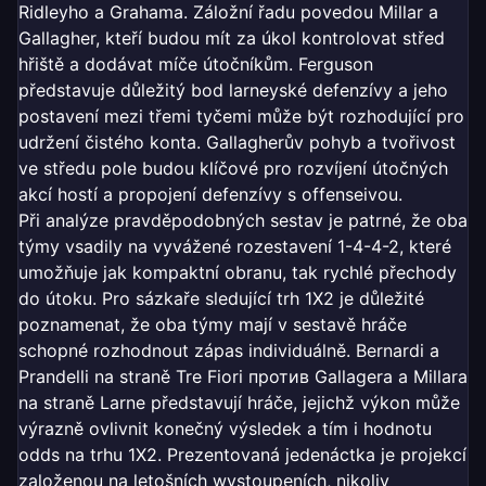
Ridleyho a Grahama. Záložní řadu povedou Millar a
Gallagher, kteří budou mít za úkol kontrolovat střed
hřiště a dodávat míče útočníkům. Ferguson
představuje důležitý bod larneyské defenzívy a jeho
postavení mezi třemi tyčemi může být rozhodující pro
udržení čistého konta. Gallagherův pohyb a tvořivost
ve středu pole budou klíčové pro rozvíjení útočných
akcí hostí a propojení defenzívy s offenseivou.
Při analýze pravděpodobných sestav je patrné, že oba
týmy vsadily na vyvážené rozestavení 1-4-4-2, které
umožňuje jak kompaktní obranu, tak rychlé přechody
do útoku. Pro sázkaře sledující trh 1X2 je důležité
poznamenat, že oba týmy mají v sestavě hráče
schopné rozhodnout zápas individuálně. Bernardi a
Prandelli na straně Tre Fiori против Gallagera a Millara
na straně Larne představují hráče, jejichž výkon může
výrazně ovlivnit konečný výsledek a tím i hodnotu
odds na trhu 1X2. Prezentovaná jedenáctka je projekcí
založenou na letošních wystoupeních, nikoliv