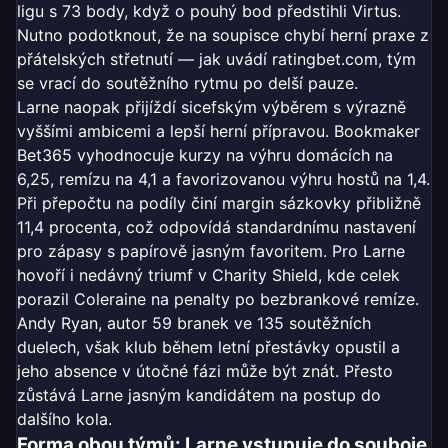
ligu s 73 body, když o pouhý bod předstihli Virtus.
Nutno podotknout, že na soupisce chybí herní praxe z
přátelských střetnutí — jak uvádí ratingbet.com, tým
se vrací do soutěžního rytmu po delší pauze.
Larne naopak přijíždí sicefským výběrem s výrazně
vyššími ambicemi a lepší herní přípravou. Bookmaker
Bet365 vyhodnocuje kurzy na výhru domácích na
6,25, remízu na 4,1 a favorizovanou výhru hostů na 1,4.
Při přepočtu na podíly činí margin sázkovky přibližně
11,4 procenta, což odpovídá standardnímu nastavení
pro zápasy s papírově jasným favoritem. Pro Larne
hovoří i nedávný triumf v Charity Shield, kde celek
porazil Coleraine na penalty po bezbrankové remíze.
Andy Ryan, autor 59 branek ve 135 soutěžních
duelech, však klub během letní přestávky opustil a
jeho absence v útočné fázi může být znát. Přesto
zůstává Larne jasným kandidátem na postup do
dalšího kola.
Forma obou týmů: Larne vstupuje do souboje