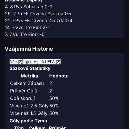
4. 8.
R
vs Saburtalo
0-0
29. 7.
P
u FK Crvena Zvezda
0-5
21. 7.
P
vs FK Crvena Zvezda
0-4
14. 7.
V
vs Tre Fiori
2-1
7. 7.
V
u Tre Fiori
1-0
Vzájemná Historie
Vše (2)
Ligue Mistrů UEFA (2)
Sázkové Statistiky
Metrika
Hodnota
Celkem Zápasů
2
Průměr Gólů
2
Obě skórují
50%
Více než 2.5 Góly
50%
Více než 1.5 Góly
50%
Góly podle Týmu
Tým
Celkem
Průměr