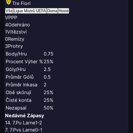
Tre Fiori
Vše
Ligue Mistrů UEFA
Doma
Hosté
V
P
P
P
4
Odehráno
1
Vítězství
0
Remízy
3
Prohry
Body/Hru
0.75
Procent Výher %
25%
Góly/Hru
2.5
Průměr Gólů
0.5
Průměr Inkasa
2
Obě skórují
25%
Čisté konta
25%
Nezapsal
50%
Nedávné Zápasy
14. 7.
P
u Larne
1-2
7. 7.
P
vs Larne
0-1