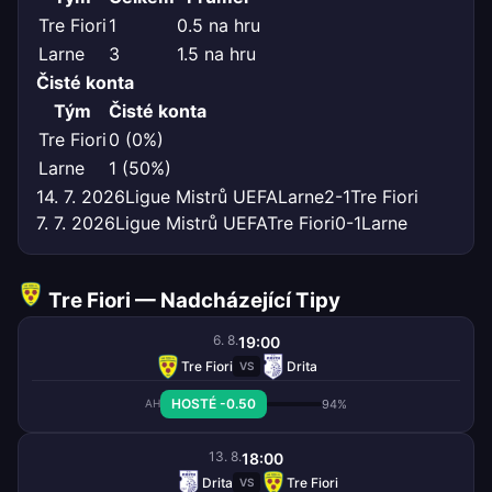
Tre Fiori
1
0.5 na hru
Larne
3
1.5 na hru
Čisté konta
Tým
Čisté konta
Tre Fiori
0 (0%)
Larne
1 (50%)
14. 7. 2026
Ligue Mistrů UEFA
Larne
2-1
Tre Fiori
7. 7. 2026
Ligue Mistrů UEFA
Tre Fiori
0-1
Larne
Tre Fiori — Nadcházející Tipy
6. 8.
19:00
Tre Fiori
Drita
VS
HOSTÉ -0.50
94%
AH
13. 8.
18:00
Drita
Tre Fiori
VS