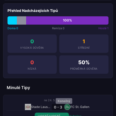
Přehled Nadcházejících Tipů
100%
Doma 0
Remíza 0
Hosté 1
0
1
VYSOKÁ DŮVĚRA
STŘEDNÍ
0
50%
NÍZKÁ
PRŮMĚRNÁ DŮVĚRA
Minulé Tipy
ne 24. 5.
Konečný
0 - 3
Stade Lausanne-Ouchy
FC St. Gallen