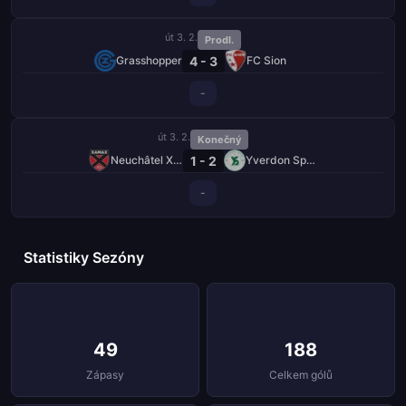
út 3. 2.
Prodl.
4 - 3
Grasshopper
FC Sion
-
út 3. 2.
Konečný
1 - 2
Neuchâtel Xamax
Yverdon Sport
-
Statistiky Sezóny
49
188
Zápasy
Celkem gólů