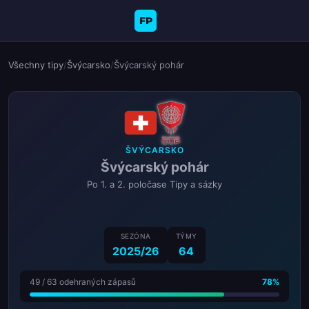
FP
Všechny tipy
/
Švýcarsko
/
Švýcarský pohár
ŠVÝCARSKO
Švýcarský pohár
Po 1. a 2. poločase Tipy a sázky
SEZÓNA
TÝMY
2025/26
64
49 / 63 odehraných zápasů
78%