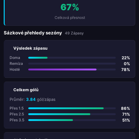
67%
Celková přesnost
Sázkové přehledy sezóny
49 Zápasy
Výsledek zápasu
22%
Doma
0%
Remíza
78%
Hosté
Celkem gólů
Průměr:
3.84
gól/zápas
86%
Přes 1.5
71%
Přes 2.5
51%
Přes 3.5