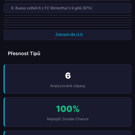
R. Buess vstřelil 6 z FC Winterthur's 9 gólů (67%)
Mamadou Fofana II vstřelil 3 z FC Aarau's 5 gólů (60%)
Stade Nyonnais vstřelili 50% svých gólů po 75. minutě (3 gólů)
FC Winterthur vstřelili 88% svých gólů ve druhé půli
Neuchatel Xamax FC vstřelili 44% svých gólů po 75. minutě (4 gólů)
Cham vstřelili 43% svých gólů po 75. minutě (3 gólů)
FC Sion vstřelili 38% svých gólů v prvních 15 minutách (3 gólů)
Zobrazit vše (12)
Přesnost Tipů
6
Analyzované zápasy
100%
Nejlepší: Double Chance