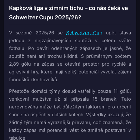
Kapková liga v zimním tichu – co nás čeká ve
Schweizer Cupu 2025/26?
V sezóně 2025/26 se
Schweizer Cup
opět stává
jednou z nejzajímavějších soutěží v celém světě
fotbalu. Po devíti odehraných zápasech je jasné, že
soutěž není ani trochu klidná. S průměrným počtem
2,89 gólu na zápas se otevírá prostor pro rychlé a
agresivní hry, které mají velký potenciál vyvolat zájem
fanoušků i knihovníků.
Přestože domácí týmy dosud vstřelily pouze 11 gólů,
venkovní mužstva už si připsala 15 branek. Tato
nerovnováha může být důležitým faktorem pro určení
šance na úspěch v dalších kolech. Výsledky ukazují, že
žádný tým nemá výraznější převahu, což znamená, že
každý zápas má potenciál vést ke změně postavení v
tabulce.