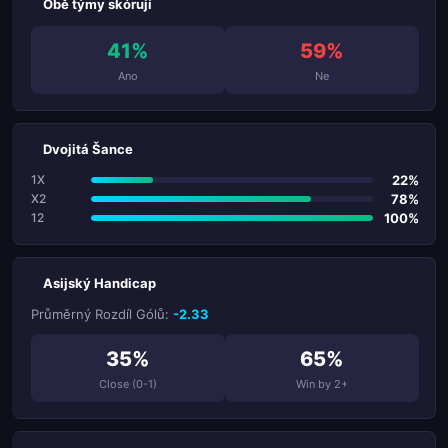
Obě týmy skórují
41%
59%
Ano
Ne
Dvojitá Šance
22%
1X
78%
X2
100%
12
Asijský Handicap
Průměrný Rozdíl Gólů:
-2.33
35%
65%
Close (0-1)
Win by 2+