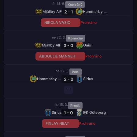
čt 14. 5.
Konečný
2 - 1
Mjällby AIF
Hammarby FF
NIKOLA VASIC
Prohráno
ne 22. 3.
Konečný
3 - 0
Mjällby AIF
Gais
ABDOULIE MANNEH
Prohráno
ne 22. 3.
Pen.
2 - 2
Hammarby FF
Sirius
-
ne 15. 3.
Prodl.
1 - 0
Sirius
IFK Göteborg
FINLAY NEAT
Prohráno