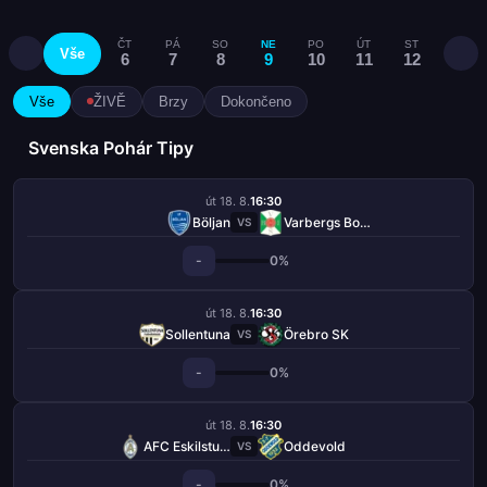
ČT
PÁ
SO
NE
PO
ÚT
ST
ČT
Vše
6
7
8
9
10
11
12
13
Vše
ŽIVĚ
Brzy
Dokončeno
Svenska Pohár Tipy
út 18. 8.
16:30
Böljan
Varbergs BoIS FC
VS
-
0%
út 18. 8.
16:30
Sollentuna
Örebro SK
VS
-
0%
út 18. 8.
16:30
AFC Eskilstuna
Oddevold
VS
-
0%