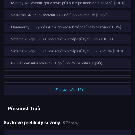
Mjallby AIF vstřelili gól v první půli v 6 z posledních 6 zápasů (100%)
Vasteras SK FK inkasovali 60% gólů po 75. minutě (3 gólů)
Hammarby FF vyhráli 4 z 4 domácích zápasů této sezóny (100%)
Většina 2,5 gólu v 6 z posledních 6 zápasů týmu Gais (100%)
Většina 2,5 gólu v 5 z posledních 5 zápasů týmu IFK Skövde (100%)
BK Hacken inkasovali 50% gólů po 75. minutě (3 gólů)
IF Karlstad neproměnili v 3 z 5 zápasů (60%)
Hammarby FF skórovali v každém ze svých posledních 6 zápasů
Orebro SK vstřelili 89% svých gólů ve druhé půli
IF Brommapojkarna vstřelili 89% svých gólů ve druhé půli
Mjallby AIF skórovali v každém ze svých posledních 6 zápasů
AIK Stockholm vstřelili 88% svých gólů ve druhé půli
Zobrazit vše (12)
Přesnost Tipů
Sázkové přehledy sezóny
5 Zápasy