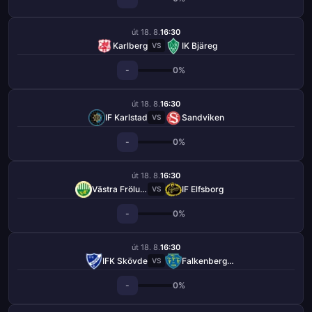
út 18. 8.
16:30
Karlberg
IK Bjäreg
VS
-
0%
út 18. 8.
16:30
IF Karlstad
Sandviken
VS
-
0%
út 18. 8.
16:30
Västra Frölunda
IF Elfsborg
VS
-
0%
út 18. 8.
16:30
IFK Skövde
Falkenbergs FF
VS
-
0%