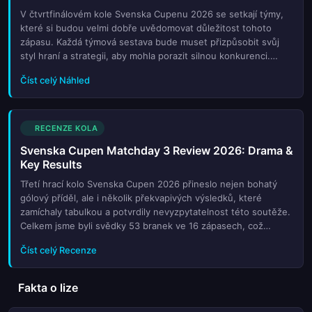
V čtvrtfinálovém kole Svenska Cupenu 2026 se setkají týmy,
které si budou velmi dobře uvědomovat důležitost tohoto
zápasu. Každá týmová sestava bude muset přizpůsobit svůj
styl hraní a strategii, aby mohla porazit silnou konkurenci.
Připomeňme si, že Gais a AIK Stockholm mají značnou sílu v
Číst celý Náhled
útoku, c
RECENZE KOLA
Svenska Cupen Matchday 3 Review 2026: Drama &
Key Results
Třetí hrací kolo Svenska Cupen 2026 přineslo nejen bohatý
gólový příděl, ale i několik překvapivých výsledků, které
zamíchaly tabulkou a potvrdily nevyzpytatelnost této soutěže.
Celkem jsme byli svědky 53 branek ve 16 zápasech, což
odpovídá průměru 3,31 gólu na zápas. Naše tipy sice
Číst celý Recenze
zaznamenaly soli
Fakta o lize