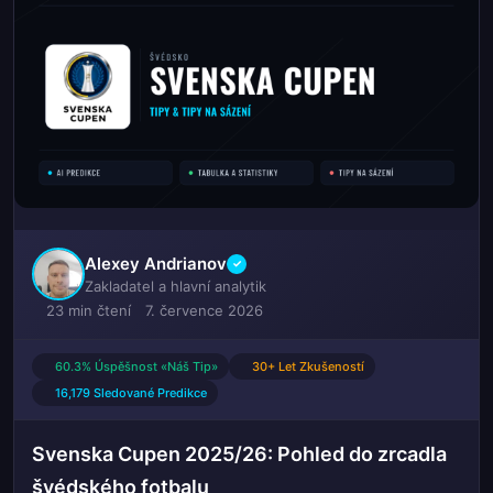
Alexey Andrianov
✓
Zakladatel a hlavní analytik
23 min čtení
7. července 2026
60.3% Úspěšnost «Náš Tip»
30+ Let Zkušeností
16,179 Sledované Predikce
Svenska Cupen 2025/26: Pohled do zrcadla
švédského fotbalu