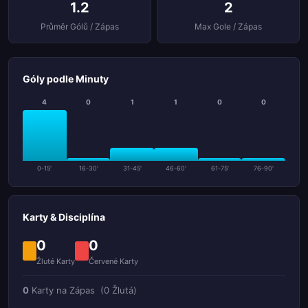
1.2
2
Průměr Gólů / Zápas
Max Gole / Zápas
Góly podle Minuty
4
0
1
1
0
0
0-15'
16-30'
31-45'
46-60'
61-75'
76-90'
Karty & Disciplína
0
0
Žluté Karty
Červené Karty
0
Karty na Zápas
(0 Žlutá)