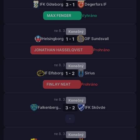
3 - 1
IFK Göteborg
Degerfors IF
MAX FENGER
Vyhráno
ne 8. 3.
Konečný
1 - 1
Helsingborg
GIF Sundsvall
JONATHAN HASSELQVIST
Prohráno
ne 8. 3.
Konečný
1 - 2
IF Elfsborg
Sirius
FINLAY NEAT
Prohráno
ne 8. 3.
Konečný
3 - 2
Falkenbergs FF
IFK Skövde
-
ne 8. 3.
Konečný