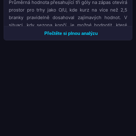
Průměrná hodnota přesahující tři góly na zápas otevírá
prostor pro trhy jako O/U, kde kurz na více než 2,5
branky pravidelně dosahoval zajímavých hodnot. V
situaci, kdy sezona končí, je možné hodnotit, které
týmy dokázaly tuto ofenzivní vlnu využít ve svůj
Přečtěte si plnou analýzu
prospěch a které naopak čelily problémům v
defenzivní fázi.
Pro analytiky i sázkaře představuje letošní ročník
Svenska Cupen cenný datový soubor. Vysoká
produktivita znamená, že trhy jako 1X2 či DC přinášely
častěji překvapivé výsledky, což mohlo být z pohledu
hodnoty sázky zajímavé. Zároveň 88procentní
dokončení sezóny ukazuje, že soutěž proběhla bez
výraznějších komplikací, ačkoliv některé závěrečné
fáze mohly rozhodnout o evropských příčkách i
sestupových pozicích s konečnou platností. Fenomén
hostující převahy v počtu vstřelených gólů pak nabízí
otázku, zda švédské týmy přistupují k domácím