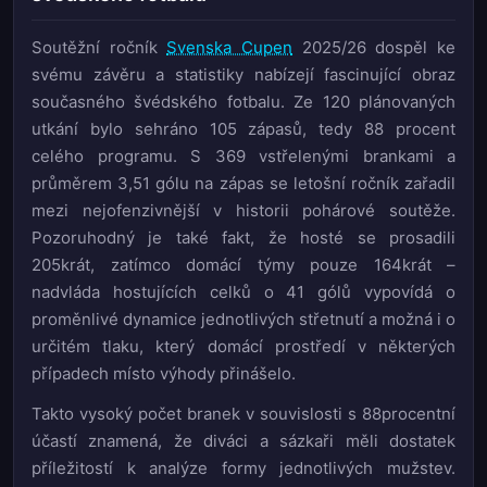
Soutěžní ročník
Svenska Cupen
2025/26 dospěl ke
svému závěru a statistiky nabízejí fascinující obraz
současného švédského fotbalu. Ze 120 plánovaných
utkání bylo sehráno 105 zápasů, tedy 88 procent
celého programu. S 369 vstřelenými brankami a
průměrem 3,51 gólu na zápas se letošní ročník zařadil
mezi nejofenzivnější v historii pohárové soutěže.
Pozoruhodný je také fakt, že hosté se prosadili
205krát, zatímco domácí týmy pouze 164krát –
nadvláda hostujících celků o 41 gólů vypovídá o
proměnlivé dynamice jednotlivých střetnutí a možná i o
určitém tlaku, který domácí prostředí v některých
případech místo výhody přinášelo.
Takto vysoký počet branek v souvislosti s 88procentní
účastí znamená, že diváci a sázkaři měli dostatek
příležitostí k analýze formy jednotlivých mužstev.