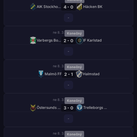
4 - 0
AIK Stockholm
Häcken BK
-
ne 8. 3.
Konečný
2 - 0
Varbergs BoIS FC
IF Karlstad
-
ne 8. 3.
Konečný
2 - 1
Malmö FF
Halmstad
-
ne 8. 3.
Konečný
3 - 0
Östersunds FK
Trelleborgs FF
-
ne 8. 3.
Konečný