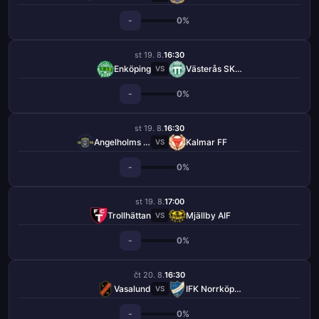
-
0%
st 19. 8.
16:30
Enköping
Västerås SK FK
VS
-
0%
st 19. 8.
16:30
Angelholms FF
Kalmar FF
VS
-
0%
st 19. 8.
17:00
Trollhättan
Mjällby AIF
VS
-
0%
čt 20. 8.
16:30
Vasalund
IFK Norrköping
VS
-
0%