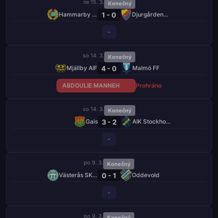
ne 15. 3.
Konečný
1 - 0
Hammarby FF
Djurgårdens IF
-
so 14. 3.
Konečný
4 - 0
Mjällby AIF
Malmö FF
ABDOULIE MANNEH
Prohráno
so 14. 3.
Konečný
3 - 2
Gais
AIK Stockholm
-
po 9. 3.
Konečný
0 - 1
Västerås SK FK
Oddevold
-
po 9. 3.
Konečný