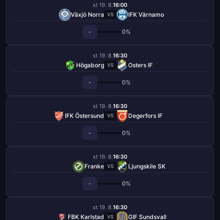
st 19. 8.
16:00
Växjö Norra
IFK Värnamo
VS
-
0%
st 19. 8.
16:30
Högaborg
Osters IF
VS
-
0%
st 19. 8.
16:30
IFK Östersund
Degerfors IF
VS
-
0%
st 19. 8.
16:30
Franke
Ljungskile SK
VS
-
0%
st 19. 8.
16:30
FBK Karlstad
GIF Sundsvall
VS