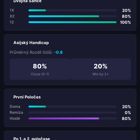
Dvojitá Šance
20%
1X
80%
X2
100%
12
Asijský Handicap
Průměrný Rozdíl Gólů:
-0.8
80%
20%
Close (0-1)
Win by 2+
První Poločas
20%
Doma
0%
Remíza
80%
Hosté
Po 1. a 2. poločase