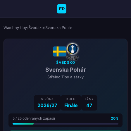
FP
Všechny tipy
/
Švédsko
/
Svenska Pohár
ŠVÉDSKO
Svenska Pohár
Střelec Tipy a sázky
SEZÓNA
KOLO
TÝMY
2026/27
Finále
47
5 / 25 odehraných zápasů
20%