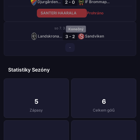
2 - 0
Djurgårdens IF
IF Brommapojkarna
SANTERI HAARALA
Prohráno
so 7. 3.
Konečný
3 - 2
Landskrona BoIS
Sandviken
-
Statistiky Sezóny
5
6
Zápasy
Celkem gólů