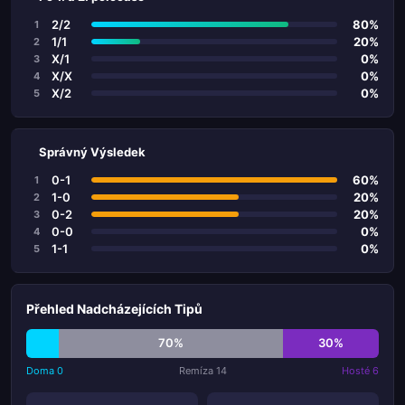
2/2
80%
1
1/1
20%
2
X/1
0%
3
X/X
0%
4
X/2
0%
5
Správný Výsledek
0-1
60%
1
1-0
20%
2
0-2
20%
3
0-0
0%
4
1-1
0%
5
Přehled Nadcházejících Tipů
70%
30%
Doma 0
Remíza 14
Hosté 6