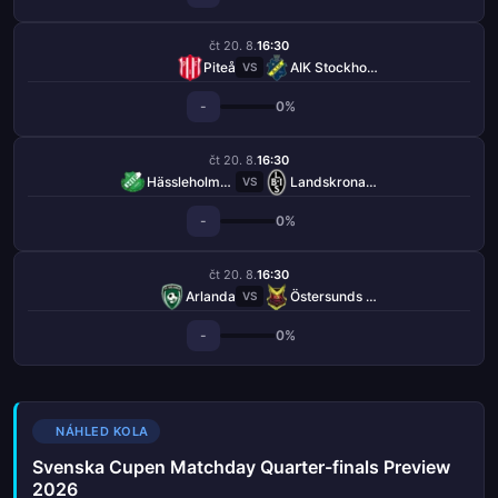
čt 20. 8.
16:30
Piteå
AIK Stockholm
VS
-
0%
čt 20. 8.
16:30
Hässleholms IF
Landskrona BoIS
VS
-
0%
čt 20. 8.
16:30
Arlanda
Östersunds FK
VS
-
0%
NÁHLED KOLA
Svenska Cupen Matchday Quarter-finals Preview
2026