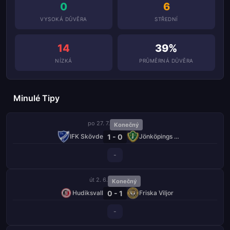
0
6
VYSOKÁ DŮVĚRA
STŘEDNÍ
14
39%
NÍZKÁ
PRŮMĚRNÁ DŮVĚRA
Minulé Tipy
po 27. 7.
Konečný
1 - 0
IFK Skövde
Jönköpings Södra
-
út 2. 6.
Konečný
0 - 1
Hudiksvall
Friska Viljor
-