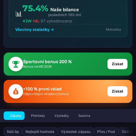
75.4%
Naše bilance
📊
posledních 180 dní
43W
·
14L
·
57 vyhodnoceno
Všechny statistiky →
Metodika
Sportovní bonus 200 %
Získat
Bonus na MS 2026
+100 % první vklad
Získat
Odpovídající vkladový bonus
Zápasy
Přehledy
Výsledky
Sezóna
Náš tip
Nejlepší hodnota
Výsledek zápasu
Přes / Pod
Obě stra