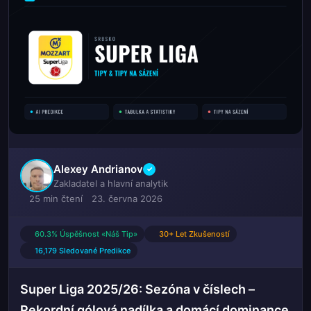
Alexey Andrianov
✓
Zakladatel a hlavní analytik
25 min čtení
23. června 2026
60.3% Úspěšnost «Náš Tip»
30+ Let Zkušeností
16,179 Sledované Predikce
Super Liga 2025/26: Sezóna v číslech –
Rekordní gólová nadílka a domácí dominance