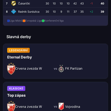
7
Čukarički
30
10
10
10
42
43
-1
40
8
Radnik Surdulica
30
10
9
11
37
35
+2
39
Liga Mistrů
Evropská Liga
Konferenční liga
Slavná derby
LEGENDÁRNÍ
Eternal Derby
Crvena zvezda W
FK Partizan
vs
KLASICKÉ
Top zápas
Crvena zvezda W
Vojvodina
vs