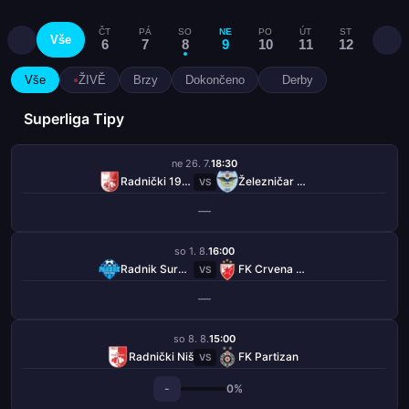
ČT
PÁ
SO
NE
PO
ÚT
ST
ČT
Vše
6
7
8
9
10
11
12
13
Vše
ŽIVĚ
Brzy
Dokončeno
Derby
Superliga Tipy
ne 26. 7.
18:30
Radnički 1923
Železničar Pančevo
VS
—
so 1. 8.
16:00
Radnik Surdulica
FK Crvena Zvezda
VS
—
so 8. 8.
15:00
Radnički Niš
FK Partizan
VS
-
0%