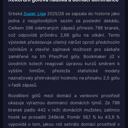
Srbská
Super Liga
2025/26 se zapsala do historie jako
jedna z nejgólovějších sezón za poslední dekádu.
Celkem 296 odehraných zápasů přineslo 788 branek,
což odpovídá průměru 2,66 gólu na utkání. Tento
výsledek představuje citelný nárůst oproti předchozím
ročníkům a otevřel zajímavé možnosti pro sázkaře
zaměřené na trh Přes/Pod góly. Bookmaker již v
úvodních kolech reagovali úpravou kurzů směrem k
vyšším limitům, přestože statistické modely
naznačovaly přetrvávající hodnotu na přesahu 2,5 gólu
v řadě zápasů.
Rozdělení gólů mezi domácí a venkovní prostředí
ukazuje výraznou dominanci domácích týmů. Ze 788
branek padlo 442 v režii domácích mužstev, zatímco
hosté se prosadili 346krát. Poměr 56,1 % ku 43,9 %
vypovídá o tom, jakou roli sehrálo domácí prostředí v