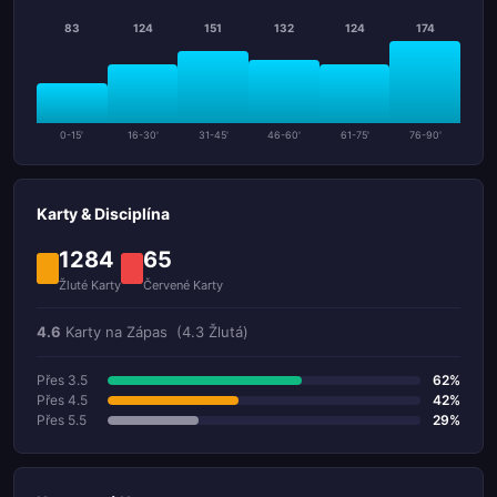
83
124
151
132
124
174
0-15'
16-30'
31-45'
46-60'
61-75'
76-90'
Karty & Disciplína
1284
65
Žluté Karty
Červené Karty
4.6
Karty na Zápas
(4.3 Žlutá)
Přes 3.5
62%
Přes 4.5
42%
Přes 5.5
29%