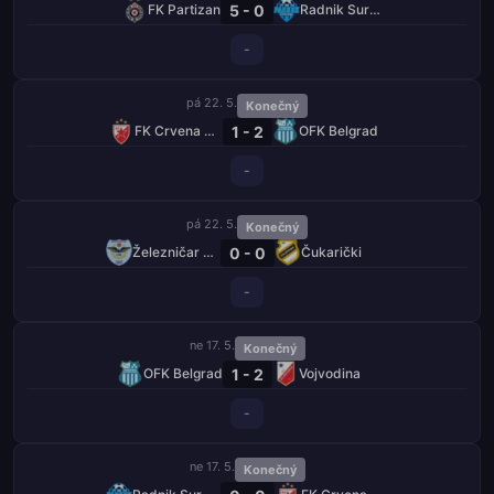
5 - 0
FK Partizan
Radnik Surdulica
-
pá 22. 5.
Konečný
1 - 2
FK Crvena Zvezda
OFK Belgrad
-
pá 22. 5.
Konečný
0 - 0
Železničar Pančevo
Čukarički
-
ne 17. 5.
Konečný
1 - 2
OFK Belgrad
Vojvodina
-
ne 17. 5.
Konečný