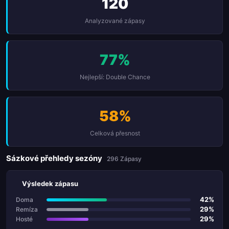
120
Analyzované zápasy
77%
Nejlepší: Double Chance
58%
Celková přesnost
Sázkové přehledy sezóny
296 Zápasy
Výsledek zápasu
42%
Doma
29%
Remíza
29%
Hosté