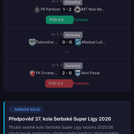
ne 2. 8.
Konečný
1 - 2
FK Partizan
IMT Novi Beograd
POD 4.5
Vyhráno
po 3. 8.
Konečný
0 - 0
Železničar Pančevo
Mladost Lučani
—
so 8. 8.
Konečný
2 - 0
FK Crvena Zvezda
Novi Pazar
POD 3.5
Prohráno
NÁHLED KOLA
Předpověď 37. kola Serbské Super Ligy 2026
Třicáté sedmé kolo Serbské Super Ligy sezóny 2025/26
představuje napínavou předposlední kapitolu mistrovského