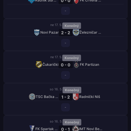
0 - 0
Radnik Surdulica
FK Crvena Zvezda
-
ne 17. 5.
Konečný
2 - 2
Novi Pazar
Železničar Pančevo
-
ne 17. 5.
Konečný
0 - 0
Čukarički
FK Partizan
-
so 16. 5.
Konečný
1 - 2
TSC Bačka Topola
Radnički Niš
-
so 16. 5.
Konečný
0 - 1
FK Spartak Zrdrecepva KRV
IMT Novi Beograd