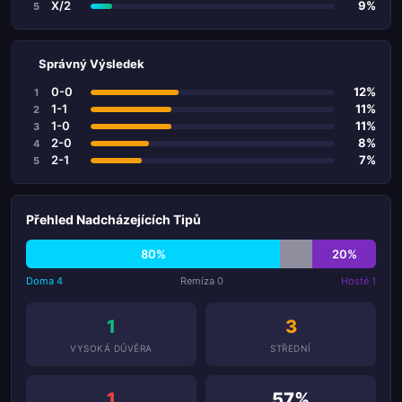
X/2
9%
5
Správný Výsledek
0-0
12%
1
1-1
11%
2
1-0
11%
3
2-0
8%
4
2-1
7%
5
Přehled Nadcházejících Tipů
80%
20%
Doma 4
Remíza 0
Hosté 1
1
3
VYSOKÁ DŮVĚRA
STŘEDNÍ
1
57%