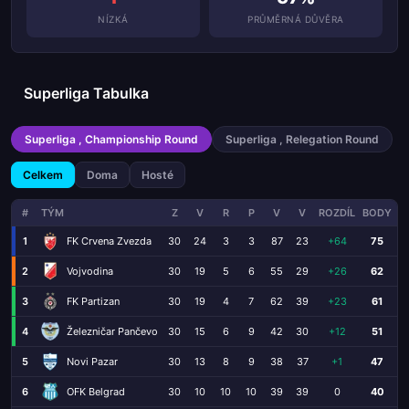
NÍZKÁ
PRŮMĚRNÁ DŮVĚRA
Superliga Tabulka
Superliga , Championship Round
Superliga , Relegation Round
Celkem
Doma
Hosté
#
TÝM
Z
V
R
P
V
V
ROZDÍL
BODY
1
FK Crvena Zvezda
30
24
3
3
87
23
+64
75
2
Vojvodina
30
19
5
6
55
29
+26
62
3
FK Partizan
30
19
4
7
62
39
+23
61
4
Železničar Pančevo
30
15
6
9
42
30
+12
51
5
Novi Pazar
30
13
8
9
38
37
+1
47
6
OFK Belgrad
30
10
10
10
39
39
0
40