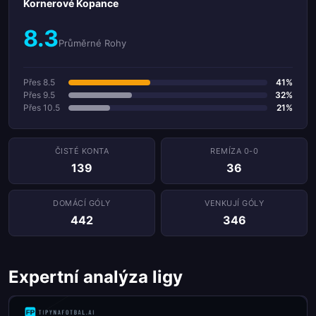
Kornerové Kopance
8.3
Průměrné Rohy
Přes 8.5
41%
Přes 9.5
32%
Přes 10.5
21%
ČISTÉ KONTA
REMÍZA 0-0
139
36
DOMÁCÍ GÓLY
VENKUJÍ GÓLY
442
346
Expertní analýza ligy