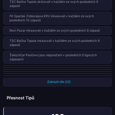
TSC Bačka Topola skórovali v každém ze svých posledních 9
zápasů
FK Spartak Zrdrecepva KRV inkasovali v každém ze svých
posledních 10 zápasů
Novi Pazar inkasovali v každém ze svých posledních 9 zápasů
TSC Bačka Topola inkasovali v každém ze svých posledních 9
zápasů
Železničar Pančevo jsou neporažení v posledních 5 ligových
zápasech
Vojvodina jsou neporažení v posledních 5 ligových zápasech
FK Spartak Zrdrecepva KRV prohráli 12 z 18 domácích zápasů (67%)
Radnički Niš proměnili všech 9 penalt této sezóny
Čukarički nevyhráli 5 ligových zápasů v řadě
Radnik Surdulica nevyhráli 5 ligových zápasů v řadě
Železničar Pančevo proměnili všech 8 penalt této sezóny
Zobrazit vše (12)
Přesnost Tipů