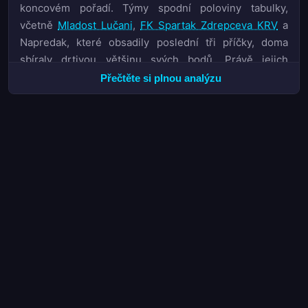
koncovém pořadí. Týmy spodní poloviny tabulky,
včetně
Mladost Lučani
,
FK Spartak Zdrepceva KRV
a
Napredak, které obsadily poslední tři příčky, doma
sbíraly drtivou většinu svých bodů. Právě jejich
neschopnost bodovat pravidelně na venkovních
Přečtěte si plnou analýzu
hřištích se stala klíčovým faktorem jejich konečného
umístění.
Pro analytiky a sázkaře nabízí tato sezóna bohatý
materiál k analýze. Vysoký počet gólů koreloval s vyšší
úspěšností trhu BTTS, který byl aktivní v téměř 58 %
zápasů. Kluby jako
FK Crvena Zvezda
, které suverénně
ovládly tabulku, vykazovaly konzistentní výkony jak v
útoku, tak v obraně, což se odrazilo v jejich kurzech na
1X2 trhu. Na opačném pólu sezony se potvrdilo, že
kombinace slabé defenzívy a nízké produktivity na
venkovních hřištích vede nevyhnutelně k sestupu.
Jak Crvena Zvezda dominovala superligou