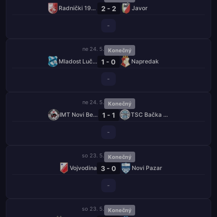
2 - 2
Radnički 1923
Javor
-
ne 24. 5.
Konečný
1 - 0
Mladost Lučani
Napredak
-
ne 24. 5.
Konečný
1 - 1
IMT Novi Beograd
TSC Bačka Topola
-
so 23. 5.
Konečný
3 - 0
Vojvodina
Novi Pazar
-
so 23. 5.
Konečný