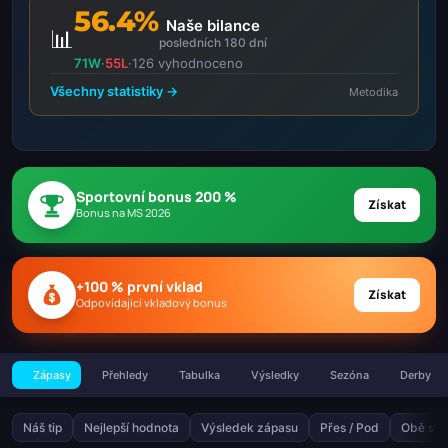
56.4%
Naše bilance
📊
posledních 180 dní
71W
·
55L
·
126 vyhodnoceno
Všechny statistiky →
Metodika
Sportovní bonus 200 %
Získat
Bonus na MS 2026
+100 % první vklad
Získat
Odpovídající vkladový bonus
Zápasy
Přehledy
Tabulka
Výsledky
Sezóna
Derby
Náš tip
Nejlepší hodnota
Výsledek zápasu
Přes / Pod
Obě stra