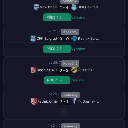
Konečný
1 - 4
Novi Pazar
OFK Belgrad
PŘES 4.5
Vyhráno
so 25. 7.
Konečný
0 - 0
OFK Belgrad
Radnik Surdulica
PŘES 4.5
Vyhráno
so 25. 7.
Konečný
0 - 2
Radnički Niš
Čukarički
POD 4.5
Vyhráno
ne 24. 5.
Konečný
2 - 1
Radnički Niš
FK Spartak Zrdrecepva KRV
-
ne 24. 5.
Konečný