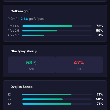
Celkem gólů
Průměr:
2.66
gól/zápas
72%
Přes 1.5
50%
Přes 2.5
31%
Přes 3.5
Obě týmy skórují
53%
47%
Ano
Ne
Dvojitá Šance
71%
1X
58%
X2
71%
12