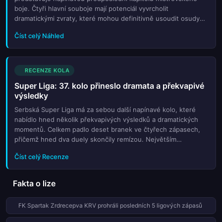
boje. Čtyři hlavní souboje mají potenciál vyvrcholit
dramatickými zvraty, které mohou definitivně usoudit osudy
týmů bojících o zlaté medaile i ty bojující o přežití v elitní
Číst celý Náhled
soutěži. Náš podrobný rozbor se zaměřuje na aktuální formu
celků, klíčové statistiky a taktické nuance každého střetu.
Zvláštní pozornost věnujeme duelům, kde hraje roli každý bod
pro konečnou klasifikaci. Čtenáře provedeme očekávanými
RECENZE KOLA
sestavami a analyzujeme silné i slabé stránky hlavních
Super Liga: 37. kolo přineslo dramata a překvapivé
protagonistů tohoto kola. Tento přehled slouží jako nezbytný
výsledky
průvodce pro fanoušky, kteří chtějí být předem informováni o
tom, co může přinést závěrečná fáze serbského šampionátu
Serbská Super Liga má za sebou další napínavé kolo, které
před finálním rozhodnutím v posledním kole.
nabídlo hned několik překvapivých výsledků a dramatických
momentů. Celkem padlo deset branek ve čtyřech zápasech,
přičemž hned dva duely skončily remízou. Největším
překvapením kola je senzační výhra Mladosti Lučani nad
Číst celý Recenze
favorizovaným Napre...
Fakta o lize
FK Spartak Zrdrecepva KRV prohráli posledních 5 ligových zápasů