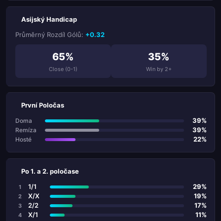
Asijský Handicap
Průměrný Rozdíl Gólů:
+0.32
65%
35%
Close (0-1)
Win by 2+
První Poločas
39%
Doma
39%
Remíza
22%
Hosté
Po 1. a 2. poločase
1/1
29%
1
X/X
19%
2
2/2
17%
3
X/1
11%
4