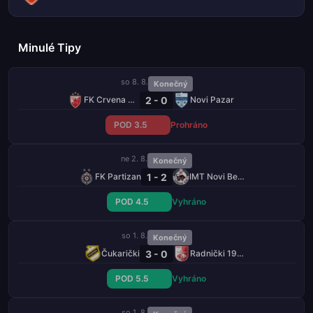
Minulé Tipy
so 8. 8.
Konečný
2 - 0
FK Crvena Zvezda
Novi Pazar
POD 3.5
Prohráno
ne 2. 8.
Konečný
1 - 2
FK Partizan
IMT Novi Beograd
POD 4.5
Vyhráno
so 1. 8.
Konečný
3 - 0
Čukarički
Radnički 1923
POD 5.5
Vyhráno
so 1. 8.