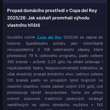
Propad domácího prostředí v Copa del Rey
2025/26: Jak sázkaři promrhali výhodu
vlastního hřiště
Soutěžní ročník
Copa del Rey
2025/26 se zapsal do
historie španělského poháru jako mimořádně
nevyzpytatelný. S 108 odehranými zápasy, které
představují 79 % celkového programu, padlo celkem
360 branek – průměr 3,33 gólu na utkání překvapí i
nejzkušenější tipéry. Nejpozoruhodnější statistikou je
však drastický propad domácího vlivu: zatímco celkem
125 branek padlo ve prospěch týmů hrajících na
vlastním stadiónu, hosté záskali celých 235 gólů, což
představuje téměř dvojnásobek. Tento jev přímo
ovlivnil ziskovost tradičních sázkových strategií
zaměřených na výhru domácího mužstva v 1X2