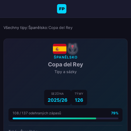
FP
Všechny tipy
/
Španělsko
/
Copa del Rey
ŠPANĚLSKO
Copa del Rey
Tipy a sázky
SEZÓNA
TÝMY
2025/26
126
108 / 137 odehraných zápasů
79%