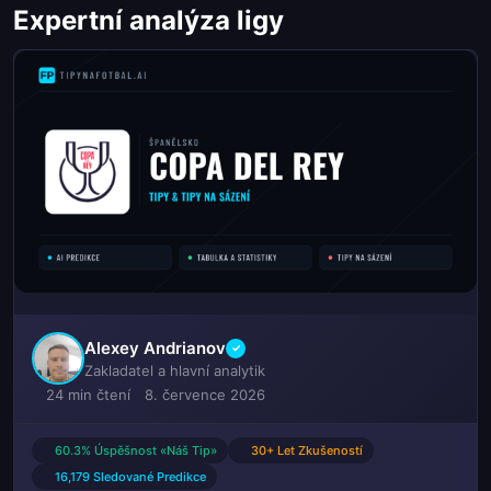
Expertní analýza ligy
Alexey Andrianov
✓
Zakladatel a hlavní analytik
24 min čtení
8. července 2026
60.3% Úspěšnost «Náš Tip»
30+ Let Zkušeností
16,179 Sledované Predikce