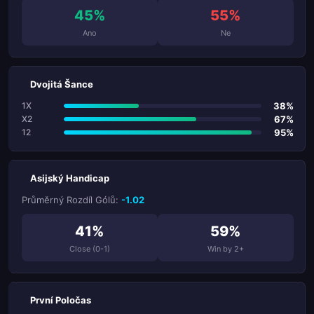
45%
55%
Ano
Ne
Dvojitá Šance
38%
1X
67%
X2
95%
12
Asijský Handicap
Průměrný Rozdíl Gólů:
-1.02
41%
59%
Close (0-1)
Win by 2+
První Poločas