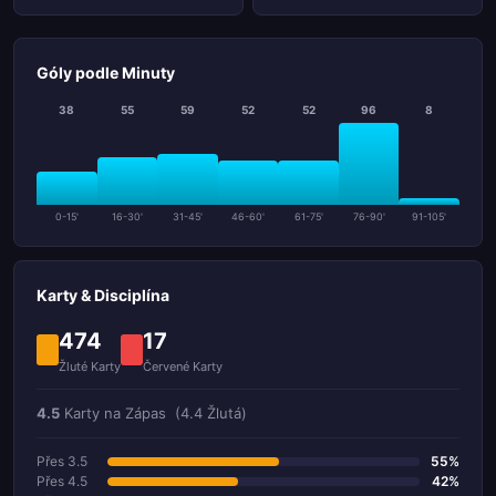
Góly podle Minuty
38
55
59
52
52
96
8
0-15'
16-30'
31-45'
46-60'
61-75'
76-90'
91-105'
Karty & Disciplína
474
17
Žluté Karty
Červené Karty
4.5
Karty na Zápas
(4.4 Žlutá)
Přes 3.5
55%
Přes 4.5
42%