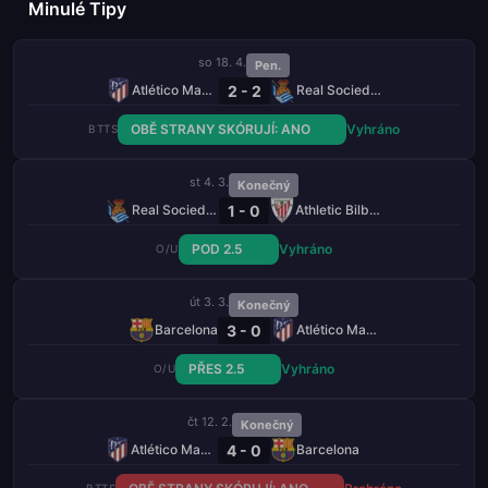
Minulé Tipy
so 18. 4.
Pen.
2 - 2
Atlético Madrid
Real Sociedad
OBĚ STRANY SKÓRUJÍ: ANO
Vyhráno
BTTS
st 4. 3.
Konečný
1 - 0
Real Sociedad
Athletic Bilbao
POD 2.5
Vyhráno
O/U
út 3. 3.
Konečný
3 - 0
Barcelona
Atlético Madrid
PŘES 2.5
Vyhráno
O/U
čt 12. 2.
Konečný
4 - 0
Atlético Madrid
Barcelona