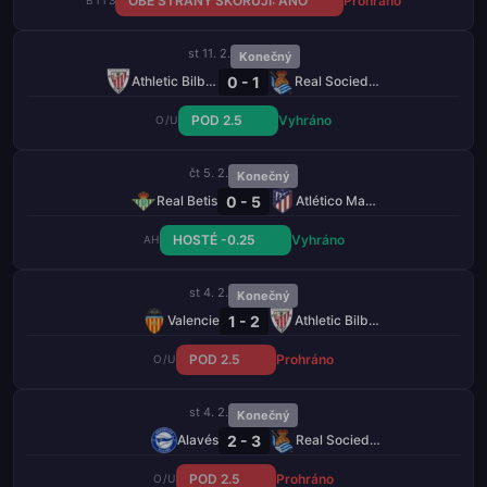
OBĚ STRANY SKÓRUJÍ: ANO
Prohráno
BTTS
st 11. 2.
Konečný
0 - 1
Athletic Bilbao
Real Sociedad
POD 2.5
Vyhráno
O/U
čt 5. 2.
Konečný
0 - 5
Real Betis
Atlético Madrid
HOSTÉ -0.25
Vyhráno
AH
st 4. 2.
Konečný
1 - 2
Valencie
Athletic Bilbao
POD 2.5
Prohráno
O/U
st 4. 2.
Konečný
2 - 3
Alavés
Real Sociedad
POD 2.5
Prohráno
O/U