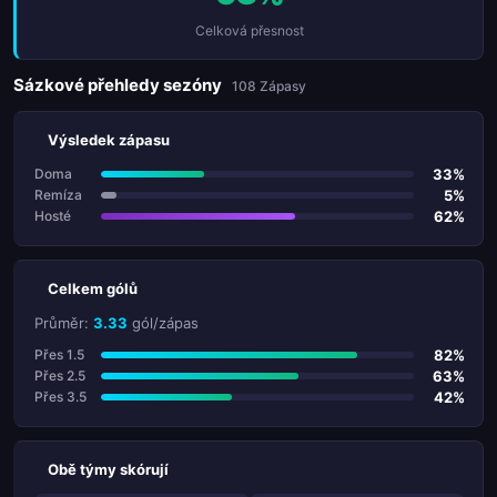
Celková přesnost
Sázkové přehledy sezóny
108 Zápasy
Výsledek zápasu
33%
Doma
5%
Remíza
62%
Hosté
Celkem gólů
Průměr:
3.33
gól/zápas
82%
Přes 1.5
63%
Přes 2.5
42%
Přes 3.5
Obě týmy skórují