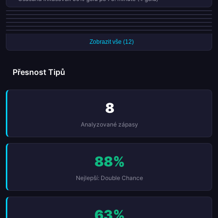
Real Sociedad skórovali v každém ze svých posledních 6 zápasů
Real Sociedad vstřelili 47% svých gólů po 75. minutě (8 gólů)
Osasuna vstřelili 47% svých gólů po 75. minutě (7 gólů)
Albacete vstřelili 80% svých gólů ve druhé půli
Valencia udrželi 3 čistých kont z 5 zápasů (60%)
Barcelona udrželi 3 čistých kont z 5 zápasů (60%)
Zobrazit vše (12)
Přesnost Tipů
8
Analyzované zápasy
88%
Nejlepší: Double Chance
63%