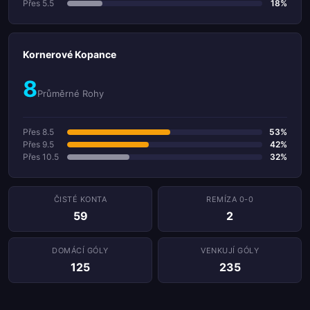
Přes 5.5
18%
Kornerové Kopance
8
Průměrné Rohy
Přes 8.5
53%
Přes 9.5
42%
Přes 10.5
32%
ČISTÉ KONTA
REMÍZA 0-0
59
2
DOMÁCÍ GÓLY
VENKUJÍ GÓLY
125
235