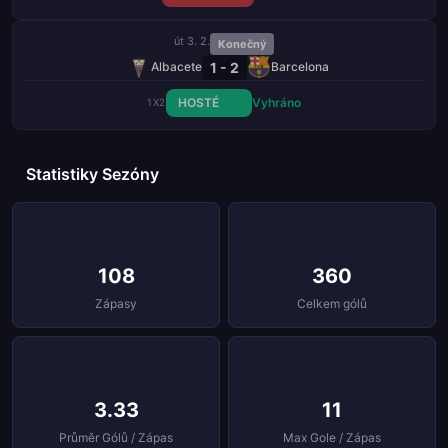
út 3. 2.
Konečný
1 - 2
Albacete
Barcelona
HOSTÉ
Vyhráno
1X2
Statistiky Sezóny
108
360
Zápasy
Celkem gólů
3.33
11
Průměr Gólů / Zápas
Max Gole / Zápas