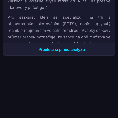
kurzech a výrazně zvýšil atraktivitu kurzů na přesně
stanovený počet gólů.
Pro sázkaře, kteří se specializují na trh s
oboustranným skórováním (BTTS), nabídl uplynulý
ročník přinejmenším volatilní prostředí. Vysoký celkový
průměr branek naznačuje, že šance na obě mužstva se
prosadila byly v průměru nadstandardní, avšak
Přečtěte si plnou analýzu
překvapivé výsledky outsiderů na cizích hřištích často
invalidovaly očekávané kombinace. Analýza kurzu
versus skutečnost odhalila, že bookmakerům činilo
problémy správně nacenit výkonnostní rozdíly mezi
prvoligovými a nižšími celky v reprezentačních
pohárech, kde se motivace a sestavy mění
nepredikovatelněji než v lize.
Klíčovým poznatkem pro budoucí sázkové strategie je
fundamentální posun v dynamice španělského poháru.
Tradiční hodnota domácího prostředí, která byla léta