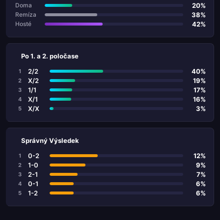
20%
Doma
38%
Remíza
42%
Hosté
Po 1. a 2. poločase
2/2
40%
1
X/2
19%
2
1/1
17%
3
X/1
16%
4
X/X
3%
5
Správný Výsledek
0-2
12%
1
1-0
9%
2
2-1
7%
3
0-1
6%
4
1-2
6%
5