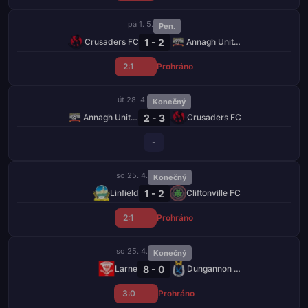
pá 1. 5.
Pen.
1 - 2
Crusaders FC
Annagh United
2:1
Prohráno
út 28. 4.
Konečný
2 - 3
Annagh United
Crusaders FC
-
so 25. 4.
Konečný
1 - 2
Linfield
Cliftonville FC
2:1
Prohráno
so 25. 4.
Konečný
8 - 0
Larne
Dungannon Swifts
3:0
Prohráno