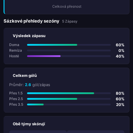
Celková přesnost
Sázkové přehledy sezóny
5 Zápasy
Výsledek zápasu
60%
Doma
0%
Remíza
40%
Hosté
Celkem gólů
Průměr:
2.6
gól/zápas
80%
Přes 1.5
60%
Přes 2.5
20%
Přes 3.5
Obě týmy skórují