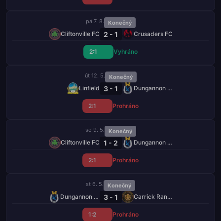
pá 7. 8.
Konečný
2 - 1
Cliftonville FC
Crusaders FC
2:1
Vyhráno
út 12. 5.
Konečný
3 - 1
Linfield
Dungannon Swifts
2:1
Prohráno
so 9. 5.
Konečný
1 - 2
Cliftonville FC
Dungannon Swifts
2:1
Prohráno
st 6. 5.
Konečný
3 - 1
Dungannon Swifts
Carrick Rangers
1:2
Prohráno