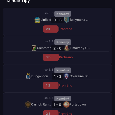
Minulé Tipy
so 8. 8.
Konečný
0 - 3
Linfield
Ballymena United
2:1
Prohráno
so 8. 8.
Konečný
2 - 0
Glentoran
Limavady United
3:0
Prohráno
so 8. 8.
Konečný
1 - 3
Dungannon Swifts
Coleraine FC
1:2
Prohráno
so 8. 8.
Konečný
1 - 0
Carrick Rangers
Portadown
2:1
Prohráno