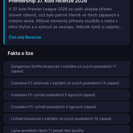
Premiership 37. kolo recenze 2026
vysoký počet branek, zejména v zápasech střední části
tabulky, kde už není o co stát. Taktické změny trenérů a
V 37. kole Premier League 2026 se opět ukázala střední
rozhodující střelci z posledních minut budou klíčovým
úroveň výkonů, což bylo patrné hlavně ve třech zápasech s
faktorem úspěchu. Sledujte naše podrobné analýzy před
nízkými skóre. Klíčové momenty přinesly soutěže o místa v
každým zápasem, kde přinášíme tipy na sázky, složení týmů a
elitní čtyřce a o vyhnutí se sestupu. Několik týmů si zajistilo
aktuální formu hráčů. Nechte se unést emocemi posledního
postup do play-off, zatímco jiné bojovaly o zachování.
Číst celý Recenze
kola, které v irské Premiership vždy patří mezi ty
Závěrečné utkání přineslo překvapivé výsledky, které změnily
nejzajímavější.
tabulku na poslední chvíli. Všechno to doplnil napínavý projev
hráčů a rozhodčích.
Fakta o lize
Dungannon Swifts inkasovali v každém ze svých posledních 17
zápasů
Coleraine FC skórovali v každém ze svých posledních 14 zápasů
Coleraine FC vyhráli posledních 5 ligových zápasů
Crusaders FC vyhráli posledních 4 ligových zápasů
Linfield inkasovali v každém ze svých posledních 10 zápasů
Larne proměnili všech 11 penalt této sezóny