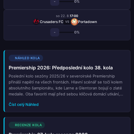
-
0%
so 22. 8.
17:00
Crusaders FC
Portadown
VS
-
0%
NÁHLED KOLA
Premiership 2026: Předposlední kolo 38. kola
Poslední kolo sezóny 2025/26 v severoirské Premiership
přináší napětí na všech frontách. Hlavní scénář se točí kolem
absolutního šampionátu, kde Larne a Glentoran bojují o zlaté
medaile. Oba favoriti mají před sebou klíčová domácí utkání,
která mohou rozhodnout o tom, kdo si odvezou titul z této
Číst celý Náhled
napínavé sezóny. Na druhém konci tabulky se rozhoduje o
dvou sestupových místech, přičemž poslední dva celky se
utkávají přímo o přežití. Nechybí ani souboje o evropské
poháry, kde se týmy na páté a šesté příčce snaží zajistit si
RECENZE KOLA
cestu do předkola Evropské ligy. Diváci mohou očekávat