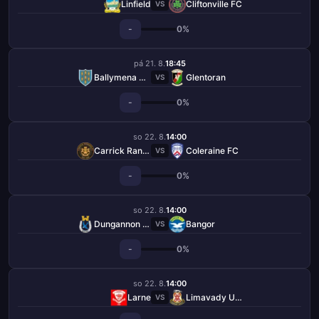
Linfield
Cliftonville FC
VS
-
0%
pá 21. 8.
18:45
Ballymena United
Glentoran
VS
-
0%
so 22. 8.
14:00
Carrick Rangers
Coleraine FC
VS
-
0%
so 22. 8.
14:00
Dungannon Swifts
Bangor
VS
-
0%
so 22. 8.
14:00
Larne
Limavady United
VS