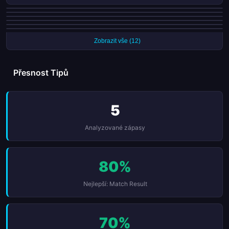
Carrick Rangers skórovali v každém ze svých posledních 8 zápasů
Larne udrželi 3 po sobě jdoucích čistých kont
Bangor nevyhráli 5 ligových zápasů v řadě
Glenavon FC nevyhráli 5 ligových zápasů v řadě
Crusaders FC skórovali v každém ze svých posledních 6 zápasů
Glentoran jsou neporažení v posledních 4 ligových zápasech
Zobrazit vše (12)
Přesnost Tipů
5
Analyzované zápasy
80%
Nejlepší: Match Result
70%