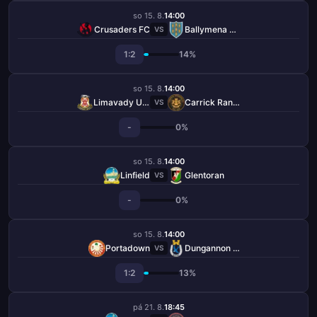
so 15. 8.
14:00
Crusaders FC
Ballymena United
VS
1:2
14%
so 15. 8.
14:00
Limavady United
Carrick Rangers
VS
-
0%
so 15. 8.
14:00
Linfield
Glentoran
VS
-
0%
so 15. 8.
14:00
Portadown
Dungannon Swifts
VS
1:2
13%
pá 21. 8.
18:45