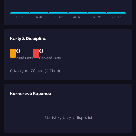
0-15'
16-30'
31-45'
46-60'
61-75'
76-90'
Karty & Disciplína
0
0
Žluté Karty
Červené Karty
0
Karty na Zápas
(0 Žlutá)
Kornerové Kopance
Statistiky brzy k dispozici