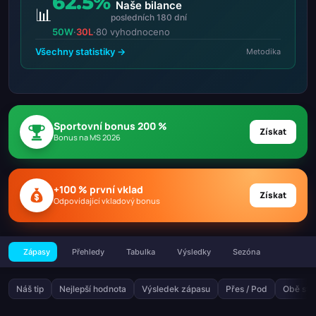
62.5%
Naše bilance
📊
posledních 180 dní
50W
·
30L
·
80 vyhodnoceno
Všechny statistiky →
Metodika
Sportovní bonus 200 %
Získat
Bonus na MS 2026
+100 % první vklad
Získat
Odpovídající vkladový bonus
Zápasy
Přehledy
Tabulka
Výsledky
Sezóna
Náš tip
Nejlepší hodnota
Výsledek zápasu
Přes / Pod
Obě stra