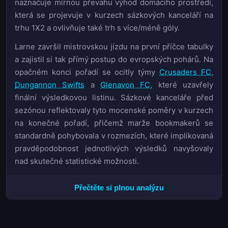
naznačuje mírnou převahu výhod domácího prostředí,
která se projevuje v kurzech sázkových kanceláří na
trhu 1X2 a ovlivňuje také trh s více/méně góly.
Larne završil mistrovskou jízdu na první příčce tabulky
a zajistil si tak přímý postup do evropských pohárů. Na
opačném konci pořadí se ocitly týmy
Crusaders FC
,
Dungannon Swifts
a
Glenavon FC
, které uzavřely
finální výsledkovou listinu. Sázkové kanceláře před
sezónou reflektovaly tyto mocenské poměry v kurzech
na konečné pořadí, přičemž marže bookmakerů se
standardně pohybovala v rozmezích, které implikovaná
pravděpodobnost jednotlivých výsledků navyšovaly
nad skutečné statistické možnosti.
Pro analytiky zaměřené na sázkařské příležitosti nabízí
Přečtěte si plnou analýzu
uplynulá sezóna cenná data ohledně výnosnosti trhu s
přesnými výsledky a dvojitými šancemi. Regresivní
analýza střeleckých vzorců odhalila určité prediktivní