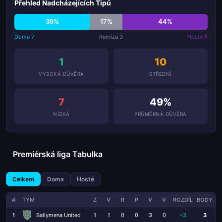
Přehled Nadcházejících Tipů
39%
17%
44%
Doma 7
Remíza 3
Hosté 8
1
10
VYSOKÁ DŮVĚRA
STŘEDNÍ
7
49%
NÍZKÁ
PRŮMĚRNÁ DŮVĚRA
Premiérská liga Tabulka
Celkem
Doma
Hosté
#
TÝM
Z
V
R
P
V
V
ROZDÍL
BODY
1
Ballymena United
1
1
0
0
3
0
+3
3