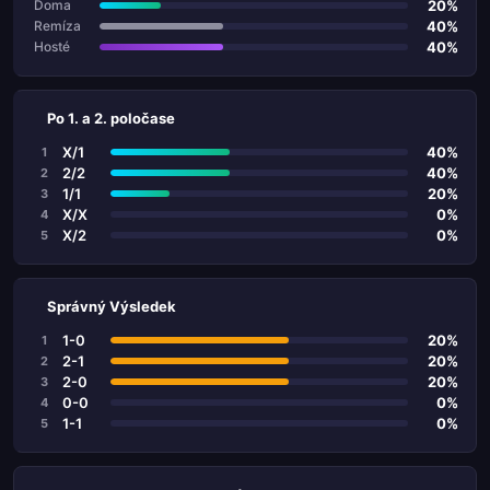
20%
Doma
40%
Remíza
40%
Hosté
Po 1. a 2. poločase
X/1
40%
1
2/2
40%
2
1/1
20%
3
X/X
0%
4
X/2
0%
5
Správný Výsledek
1-0
20%
1
2-1
20%
2
2-0
20%
3
0-0
0%
4
1-1
0%
5