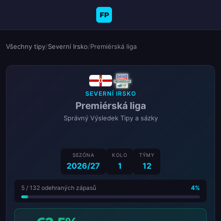
FP
Všechny tipy
/
Severní Irsko
/
Premiérská liga
SEVERNÍ IRSKO
Premiérská liga
Správný Výsledek Tipy a sázky
SEZÓNA
KOLO
TÝMY
2026/27
1
12
5 / 132 odehraných zápasů
4%