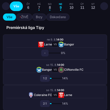
ČT
PÁ
SO
NE
PO
ÚT
ST
ČT
Vše
6
7
8
9
10
11
12
13
Vše
ŽIVĚ
Brzy
Dokončeno
Premiérská liga Tipy
ne 9. 8.
14:00
Larne
Bangor
VS
-
0%
so 15. 8.
14:00
Bangor
Cliftonville FC
VS
1:2
14%
so 15. 8.
14:00
Coleraine FC
Larne
VS
2:1
14%