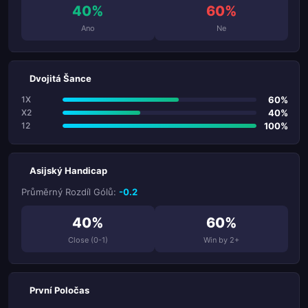
40%
60%
Ano
Ne
Dvojitá Šance
60%
1X
40%
X2
100%
12
Asijský Handicap
Průměrný Rozdíl Gólů:
-0.2
40%
60%
Close (0-1)
Win by 2+
První Poločas