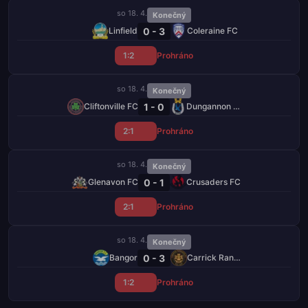
so 18. 4.
Konečný
0 - 3
Linfield
Coleraine FC
1:2
Prohráno
so 18. 4.
Konečný
1 - 0
Cliftonville FC
Dungannon Swifts
2:1
Prohráno
so 18. 4.
Konečný
0 - 1
Glenavon FC
Crusaders FC
2:1
Prohráno
so 18. 4.
Konečný
0 - 3
Bangor
Carrick Rangers
1:2
Prohráno