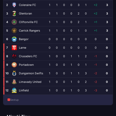
2
Coleraine FC
1
1
0
0
3
1
+2
3
3
Glentoran
1
1
0
0
2
0
+2
3
4
Cliftonville FC
1
1
0
0
2
1
+1
3
5
Carrick Rangers
1
1
0
0
1
0
+1
3
6
Bangor
0
0
0
0
0
0
0
0
7
Larne
0
0
0
0
0
0
0
0
8
Crusaders FC
1
0
0
1
1
2
-1
0
9
Portadown
1
0
0
1
0
1
-1
0
10
Dungannon Swifts
1
0
0
1
1
3
-2
0
11
Limavady United
1
0
0
1
0
2
-2
0
12
Linfield
1
0
0
1
0
3
-3
0
Sestup