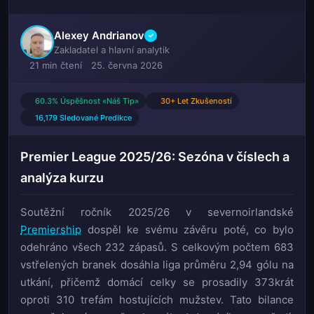
Alexey Andrianov
✓
Zakladatel a hlavní analytik
21 min čtení
25. června 2026
60.3% Úspěšnost «Náš Tip»
30+ Let Zkušeností
16,179 Sledované Predikce
Premier League 2025/26: Sezóna v číslech a
analýza kurzu
Soutěžní ročník 2025/26 v severnoirlandské
Premiership
dospěl ke svému závěru poté, co bylo
odehráno všech 232 zápasů. S celkovým počtem 683
vstřelených branek dosáhla liga průměru 2,94 gólu na
utkání, přičemž domácí celky se prosadily 373krát
oproti 310 trefám hostujících mužstev. Tato bilance