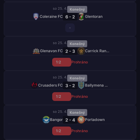
so 25. 4.
Konečný
6 - 2
Coleraine FC
Glentoran
-
so 25. 4.
Konečný
2 - 3
Glenavon FC
Carrick Rangers
1:2
Prohráno
so 25. 4.
Konečný
3 - 2
Crusaders FC
Ballymena United
1:2
Prohráno
so 25. 4.
Konečný
2 - 4
Bangor
Portadown
1:2
Prohráno