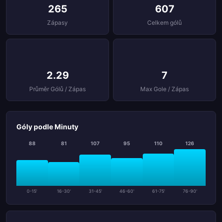
265
607
Zápasy
Celkem gólů
2.29
7
Průměr Gólů / Zápas
Max Gole / Zápas
Góly podle Minuty
88
81
107
95
110
126
0-15'
16-30'
31-45'
46-60'
61-75'
76-90'