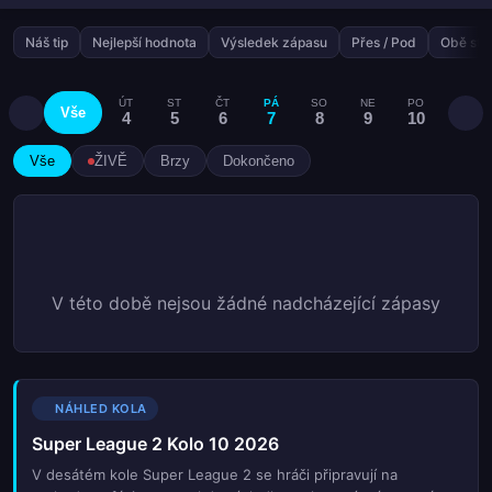
Náš tip
Nejlepší hodnota
Výsledek zápasu
Přes / Pod
Obě stra
ÚT
ST
ČT
PÁ
SO
NE
PO
ÚT
Vše
4
5
6
7
8
9
10
11
Vše
ŽIVĚ
Brzy
Dokončeno
V této době nejsou žádné nadcházející zápasy
NÁHLED KOLA
Super League 2 Kolo 10 2026
V desátém kole Super League 2 se hráči připravují na