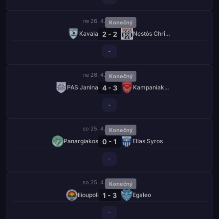
ne 26. 4.
Konečný
2 - 2
Kavala
Nestós Chrisoupolis
-
ne 26. 4.
Konečný
4 - 3
PAS Janina
Kampaniakos Chalastra
-
so 25. 4.
Konečný
0 - 1
Panargiakos
Ellas Syros
-
so 25. 4.
Konečný
1 - 3
Ilioupoli
Egaleo
-