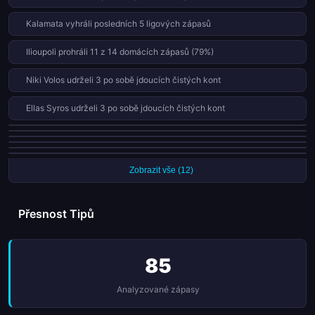
Kalamata vyhráli posledních 5 ligových zápasů
Ilioupoli prohráli 11 z 14 domácích zápasů (79%)
Niki Volos udrželi 3 po sobě jdoucích čistých kont
Ellas Syros udrželi 3 po sobě jdoucích čistých kont
Panargiakos prohráli 10 z 14 domácích zápasů (71%)
Ilioupoli inkasovali v každém ze svých posledních 9 zápasů
Olympiakos Pireus II vyhráli posledních 3 ligových zápasů
Anagennisi Karditsa vyhráli posledních 3 ligových zápasů
PAOK II skórovali v každém ze svých posledních 7 zápasů
Egaleo skórovali v každém ze svých posledních 7 zápasů
Zobrazit vše (12)
Přesnost Tipů
85
Analyzované zápasy