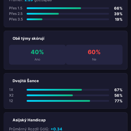
66%
Přes 1.5
39%
Přes 2.5
19%
Přes 3.5
Obě týmy skórují
40%
60%
Ano
Ne
Dvojitá Šance
67%
1X
56%
X2
77%
12
Asijský Handicap
Průměrný Rozdíl Gólů:
+0.34