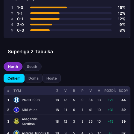
1-0
15%
1
1-1
12%
2
0-1
12%
3
2-0
9%
4
0-0
8%
5
Superliga 2 Tabulka
North
South
Celkem
Doma
Hosté
#
TÝM
Z
V
R
P
V
V
ROZDÍL
BODY
1
Iraklis 1908
18
13
5
0
34
13
+21
44
2
Niki Volos
18
11
6
1
41
10
+31
39
Anagennisi
3
18
12
3
3
25
10
+15
39
Karditsa
4
Asteras Tripolis II
18
9
5
4
25
17
+8
32