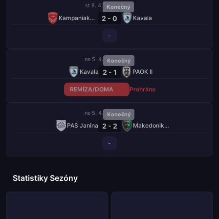
st 8. 4.
Konečný
2 - 0
Kampaniakos Chalastra
Kavala
-
ne 5. 4.
Konečný
2 - 1
Kavala
PAOK II
REMÍZA/DOMA
Prohráno
ne 5. 4.
Konečný
2 - 2
PAS Janina
Makedonikos Neapolis
-
Statistiky Sezóny