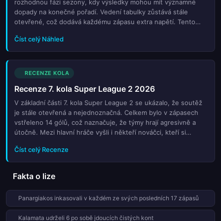
rozhodnou fázi sezony, kdy výsledky mohou mít významné
dopady na konečné pořadí. Vedení tabulky zůstává stále
otevřené, což dodává každému zápasu extra napětí. Tento
týden se čekají náročné soupeři a možnosti pro týmy, které
Číst celý Náhled
chtějí zlepšit své pozice. Zároveň se jedná o důležitý moment
pro týmy bojující o udržení v lize. Fanoušci se těší na
intenzivní zápasy a nečekané výsledky. Každý zápas může
změnit celkovou dynamiku soutěže. Připravte se na zajímavé
RECENZE KOLA
utkání a klíčové rozhodnutí ve vrcholu tabulky.
Recenze 7. kola Super League 2 2026
V základní části 7. kola Super League 2 se ukázalo, že soutěž
je stále otevřená a nejednoznačná. Celkem bylo v zápasech
vstřeleno 14 gólů, což naznačuje, že týmy hrají agresivně a
útočně. Mezi hlavní hráče vyšli i někteří nováčci, kteří si
zajistili pozornost fanoušků. Několik zápasů skončilo napínavě,
Číst celý Recenze
což dodalo zážitku celému kolu. Naprostá vedecká rovnováha
mezi týmy ukazuje, že prvenství bude bohatě otevřené do
konce sezony. Zároveň se objevily i překvapení, která mohou
Fakta o lize
změnit postavení týmů na tabulce.
Panargiakos inkasovali v každém ze svých posledních 17 zápasů
Kalamata udrželi 6 po sobě jdoucích čistých kont