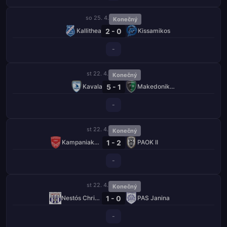
so 25. 4.
Konečný
2 - 0
Kallithea
Kissamikos
-
st 22. 4.
Konečný
5 - 1
Kavala
Makedonikos Neapolis
-
st 22. 4.
Konečný
1 - 2
Kampaniakos Chalastra
PAOK II
-
st 22. 4.
Konečný
1 - 0
Nestós Chrisoupolis
PAS Janina
-