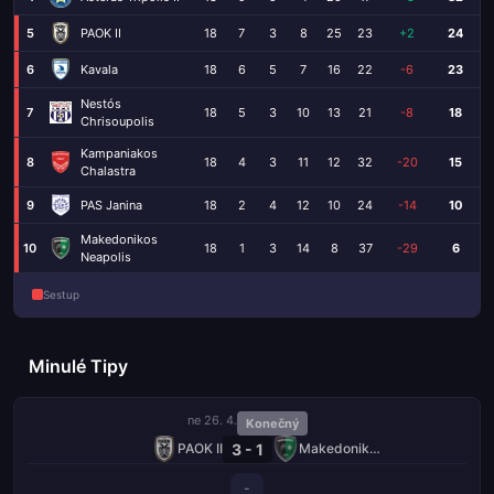
5
PAOK II
18
7
3
8
25
23
+2
24
6
Kavala
18
6
5
7
16
22
-6
23
Nestós
7
18
5
3
10
13
21
-8
18
Chrisoupolis
Kampaniakos
8
18
4
3
11
12
32
-20
15
Chalastra
9
PAS Janina
18
2
4
12
10
24
-14
10
Makedonikos
10
18
1
3
14
8
37
-29
6
Neapolis
Sestup
Minulé Tipy
ne 26. 4.
Konečný
3 - 1
PAOK II
Makedonikos Neapolis
-