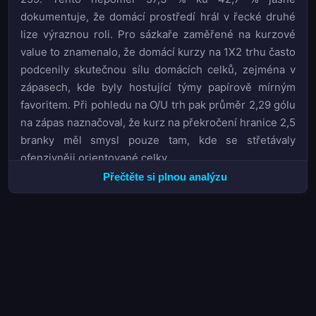
dokumentuje, že domácí prostředí hrál v řecké druhé
lize výraznou roli. Pro sázkaře zaměřené na kurzové
value to znamenalo, že domácí kurzy na 1X2 trhu často
podcenily skutečnou sílu domácích celků, zejména v
zápasech, kde byly hostující týmy papírově mírným
favoritem. Při pohledu na O/U trh pak průměr 2,29 gólu
na zápas naznačoval, že kurz na překročení hranice 2,5
branky měl smysl pouze tam, kde se střetávaly
ofenzivněji orientované celky.
Přečtěte si plnou analýzu
Championship race skončil triumfem mužstva
Iraklis
1908
, které si zajistilo první místo v konečné tabulce.
Na opačném konci pořadí se nacházely týmy Ilioupoli,
Kissamikos
a
Panargiakos
, které obsadily poslední tři
příčky. Pro BTTS trh byla tato sezona specifická tím, že
vyšší podíl domácích gólů obecně zvyšoval
pravděpodobnost, že domácí tým skóruje, což při
kombinaci s častou produktivitou venkovních celků