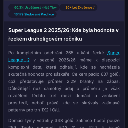
60.3% Úspěšnost «Náš Tip»
30+ Let Zkušeností
16,179 Sledované Predikce
Super League 2 2025/26: Kde byla hodnota v
řeckém druholigovém ročníku
Po kompletním odehrání 265 utkání řecké
Super
League 2
v sezoně 2025/26 máme k dispozici
komplexní data, která odhalují, kde se nacházela
skutečná hodnota pro sázkaře. Celkem padlo 607 gólů,
což představuje průměr 2,29 branky na zápas.
Důležitější než samotný údaj o průměru je však
rozdělení těchto tref mezi domácí a venkovní
prostředí, neboť právě zde se skrývaly zajímavé
patterny pro trh 1X2 i O/U.
Domácí týmy vstřelily 348 gólů, zatímco hosté pouze
259. Tento nepoměr 57,3 % ku 42,7 % jasně