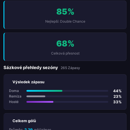
85%
Nejlepší: Double Chance
68%
Celková přesnost
Sázkové přehledy sezóny
265 Zápasy
Výsledek zápasu
44%
Doma
23%
Remíza
33%
Hosté
Celkem gólů
Průměr:
2.29
gól/zápas