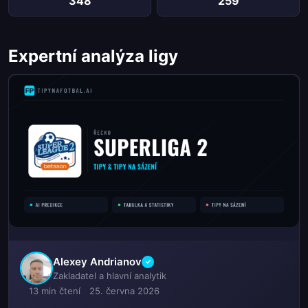
348
259
Expertní analýza ligy
Alexey Andrianov
✓
Zakladatel a hlavní analytik
13 min čtení
25. června 2026