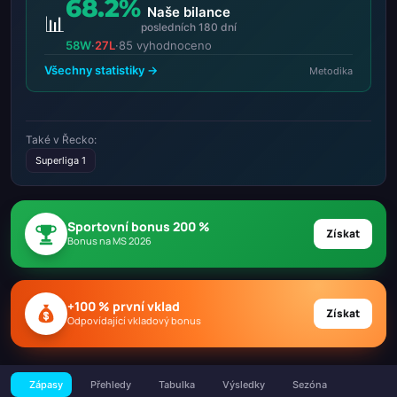
68.2%
Naše bilance
📊
posledních 180 dní
58W
·
27L
·
85 vyhodnoceno
Všechny statistiky →
Metodika
Také v Řecko:
Superliga 1
Sportovní bonus 200 %
Získat
Bonus na MS 2026
+100 % první vklad
Získat
Odpovídající vkladový bonus
Zápasy
Přehledy
Tabulka
Výsledky
Sezóna