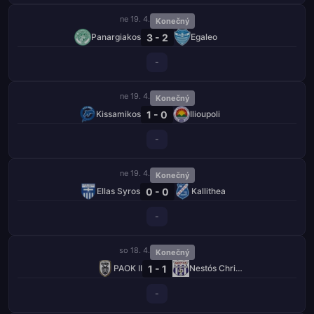
ne 19. 4.
Konečný
3 - 2
Panargiakos
Egaleo
-
ne 19. 4.
Konečný
1 - 0
Kissamikos
Ilioupoli
-
ne 19. 4.
Konečný
0 - 0
Ellas Syros
Kallithea
-
so 18. 4.
Konečný
1 - 1
PAOK II
Nestós Chrisoupolis
-