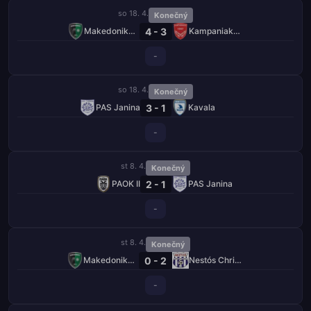
so 18. 4.
Konečný
4 - 3
Makedonikos Neapolis
Kampaniakos Chalastra
-
so 18. 4.
Konečný
3 - 1
PAS Janina
Kavala
-
st 8. 4.
Konečný
2 - 1
PAOK II
PAS Janina
-
st 8. 4.
Konečný
0 - 2
Makedonikos Neapolis
Nestós Chrisoupolis
-