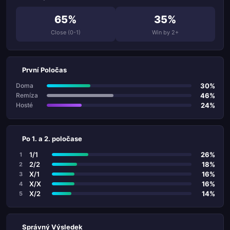
65%
35%
Close (0-1)
Win by 2+
První Poločas
30%
Doma
46%
Remíza
24%
Hosté
Po 1. a 2. poločase
1/1
26%
1
2/2
18%
2
X/1
16%
3
X/X
16%
4
X/2
14%
5
Správný Výsledek