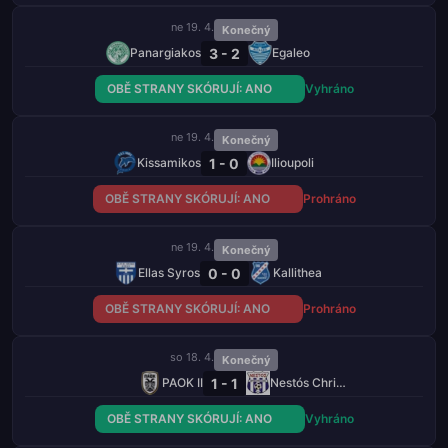
ne 19. 4.
Konečný
3 - 2
Panargiakos
Egaleo
OBĚ STRANY SKÓRUJÍ: ANO
Vyhráno
ne 19. 4.
Konečný
1 - 0
Kissamikos
Ilioupoli
OBĚ STRANY SKÓRUJÍ: ANO
Prohráno
ne 19. 4.
Konečný
0 - 0
Ellas Syros
Kallithea
OBĚ STRANY SKÓRUJÍ: ANO
Prohráno
so 18. 4.
Konečný
1 - 1
PAOK II
Nestós Chrisoupolis
OBĚ STRANY SKÓRUJÍ: ANO
Vyhráno