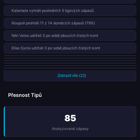
Kalamata vyhráli posledních 5 ligových zápasů
Ilioupoli prohráli 11 z 14 domácích zápasů (79%)
Niki Volos udrželi 3 po sobě jdoucích čistých kont
Ellas Syros udrželi 3 po sobě jdoucích čistých kont
Panargiakos prohráli 10 z 14 domácích zápasů (71%)
Ilioupoli inkasovali v každém ze svých posledních 9 zápasů
Olympiakos Pireus II vyhráli posledních 3 ligových zápasů
Anagennisi Karditsa vyhráli posledních 3 ligových zápasů
PAOK II skórovali v každém ze svých posledních 7 zápasů
Egaleo skórovali v každém ze svých posledních 7 zápasů
Zobrazit vše (12)
Přesnost Tipů
85
Analyzované zápasy