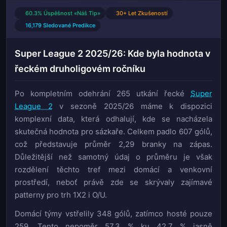
60.3% Úspěšnost «Náš Tip»
30+ Let Zkušeností
16,179 Sledované Predikce
Super League 2 2025/26: Kde byla hodnota v
řeckém druholigovém ročníku
Po kompletním odehrání 265 utkání řecké
Super
League 2
v sezoně 2025/26 máme k dispozici
komplexní data, která odhalují, kde se nacházela
skutečná hodnota pro sázkaře. Celkem padlo 607 gólů,
což představuje průměr 2,29 branky na zápas.
Důležitější než samotný údaj o průměru je však
rozdělení těchto tref mezi domácí a venkovní
prostředí, neboť právě zde se skrývaly zajímavé
patterny pro trh 1X2 i O/U.
Domácí týmy vstřelily 348 gólů, zatímco hosté pouze
259. Tento nepoměr 57,3 % ku 42,7 % jasně