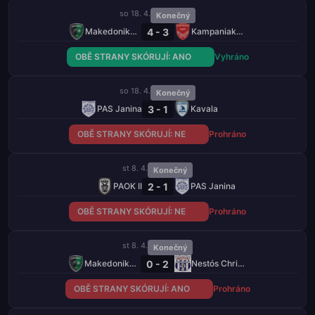
so 18. 4.
Konečný
4 - 3
Makedonikos Neapolis
Kampaniakos Chalastra
OBĚ STRANY SKÓRUJÍ: ANO
Vyhráno
so 18. 4.
Konečný
3 - 1
PAS Janina
Kavala
OBĚ STRANY SKÓRUJÍ: NE
Prohráno
st 8. 4.
Konečný
2 - 1
PAOK II
PAS Janina
OBĚ STRANY SKÓRUJÍ: NE
Prohráno
st 8. 4.
Konečný
0 - 2
Makedonikos Neapolis
Nestós Chrisoupolis
OBĚ STRANY SKÓRUJÍ: ANO
Prohráno