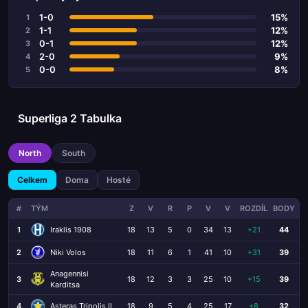
1-0
15%
1
1-1
12%
2
0-1
12%
3
2-0
9%
4
0-0
8%
5
Superliga 2 Tabulka
North
South
Celkem
Doma
Hosté
#
TÝM
Z
V
R
P
V
V
ROZDÍL
BODY
1
Iraklis 1908
18
13
5
0
34
13
+21
44
2
Niki Volos
18
11
6
1
41
10
+31
39
Anagennisi
3
18
12
3
3
25
10
+15
39
Karditsa
4
Asteras Tripolis II
18
9
5
4
25
17
+8
32