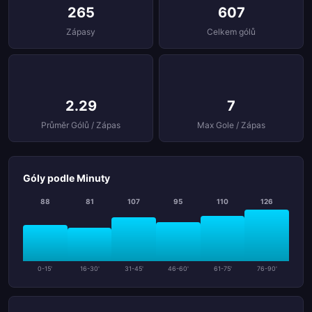
265
607
Zápasy
Celkem gólů
2.29
7
Průměr Gólů / Zápas
Max Gole / Zápas
Góly podle Minuty
88
81
107
95
110
126
0-15'
16-30'
31-45'
46-60'
61-75'
76-90'