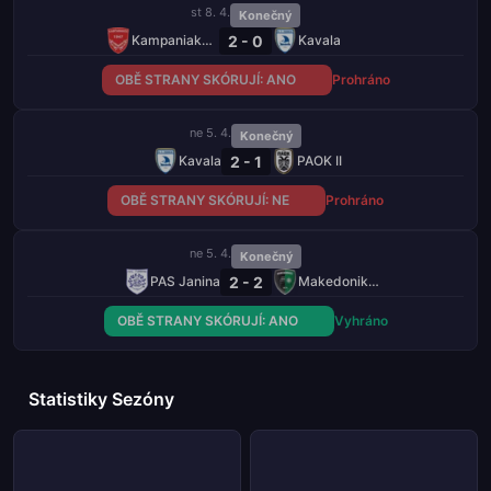
st 8. 4.
Konečný
2 - 0
Kampaniakos Chalastra
Kavala
OBĚ STRANY SKÓRUJÍ: ANO
Prohráno
ne 5. 4.
Konečný
2 - 1
Kavala
PAOK II
OBĚ STRANY SKÓRUJÍ: NE
Prohráno
ne 5. 4.
Konečný
2 - 2
PAS Janina
Makedonikos Neapolis
OBĚ STRANY SKÓRUJÍ: ANO
Vyhráno
Statistiky Sezóny