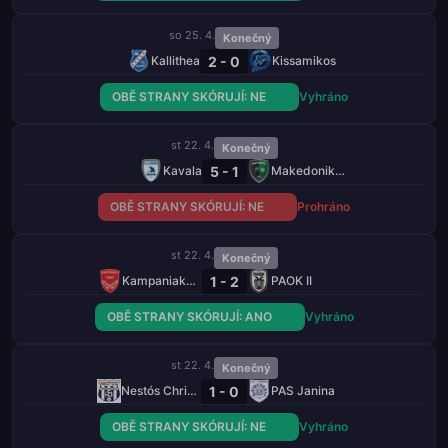
so 25. 4.
Konečný
2 - 0
Kallithea
Kissamikos
OBĚ STRANY SKÓRUJÍ: NE
Vyhráno
st 22. 4.
Konečný
5 - 1
Kavala
Makedonikos Neapolis
OBĚ STRANY SKÓRUJÍ: NE
Prohráno
st 22. 4.
Konečný
1 - 2
Kampaniakos Chalastra
PAOK II
OBĚ STRANY SKÓRUJÍ: ANO
Vyhráno
st 22. 4.
Konečný
1 - 0
Nestós Chrisoupolis
PAS Janina
OBĚ STRANY SKÓRUJÍ: NE
Vyhráno