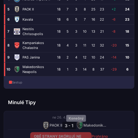
5
PAOK II
18
7
3
8
25
23
+2
24
6
Kavala
18
6
5
7
16
22
-6
23
Nestós
7
18
5
3
10
13
21
-8
18
Chrisoupolis
Kampaniakos
8
18
4
3
11
12
32
-20
15
Chalastra
9
PAS Janina
18
2
4
12
10
24
-14
10
Makedonikos
10
18
1
3
14
8
37
-29
6
Neapolis
Sestup
Minulé Tipy
ne 26. 4.
Konečný
3 - 1
PAOK II
Makedonikos Neapolis
OBĚ STRANY SKÓRUJÍ: NE
Prohráno