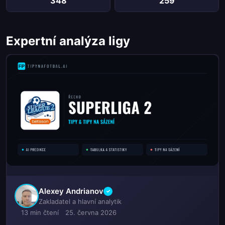
348
259
Expertní analýza ligy
Alexey Andrianov
✓
Zakladatel a hlavní analytik
13 min čtení
25. června 2026