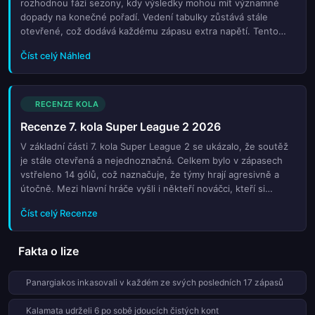
rozhodnou fázi sezony, kdy výsledky mohou mít významné
dopady na konečné pořadí. Vedení tabulky zůstává stále
otevřené, což dodává každému zápasu extra napětí. Tento
týden se čekají náročné soupeři a možnosti pro týmy, které
Číst celý Náhled
chtějí zlepšit své pozice. Zároveň se jedná o důležitý moment
pro týmy bojující o udržení v lize. Fanoušci se těší na
intenzivní zápasy a nečekané výsledky. Každý zápas může
změnit celkovou dynamiku soutěže. Připravte se na zajímavé
RECENZE KOLA
utkání a klíčové rozhodnutí ve vrcholu tabulky.
Recenze 7. kola Super League 2 2026
V základní části 7. kola Super League 2 se ukázalo, že soutěž
je stále otevřená a nejednoznačná. Celkem bylo v zápasech
vstřeleno 14 gólů, což naznačuje, že týmy hrají agresivně a
útočně. Mezi hlavní hráče vyšli i někteří nováčci, kteří si
zajistili pozornost fanoušků. Několik zápasů skončilo napínavě,
Číst celý Recenze
což dodalo zážitku celému kolu. Naprostá vedecká rovnováha
mezi týmy ukazuje, že prvenství bude bohatě otevřené do
konce sezony. Zároveň se objevily i překvapení, která mohou
Fakta o lize
změnit postavení týmů na tabulce.
Panargiakos inkasovali v každém ze svých posledních 17 zápasů
Kalamata udrželi 6 po sobě jdoucích čistých kont