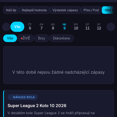
Náš tip
Nejlepší hodnota
Výsledek zápasu
Přes / Pod
Obě stra
ČT
PÁ
SO
NE
PO
ÚT
ST
ČT
Vše
6
7
8
9
10
11
12
13
Vše
ŽIVĚ
Brzy
Dokončeno
V této době nejsou žádné nadcházející zápasy
NÁHLED KOLA
Super League 2 Kolo 10 2026
V desátém kole Super League 2 se hráči připravují na