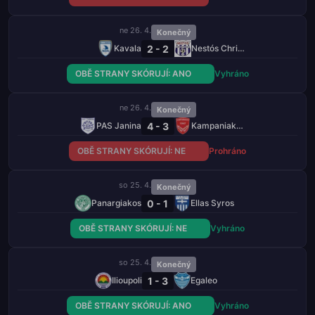
ne 26. 4.
Konečný
2 - 2
Kavala
Nestós Chrisoupolis
OBĚ STRANY SKÓRUJÍ: ANO
Vyhráno
ne 26. 4.
Konečný
4 - 3
PAS Janina
Kampaniakos Chalastra
OBĚ STRANY SKÓRUJÍ: NE
Prohráno
so 25. 4.
Konečný
0 - 1
Panargiakos
Ellas Syros
OBĚ STRANY SKÓRUJÍ: NE
Vyhráno
so 25. 4.
Konečný
1 - 3
Ilioupoli
Egaleo
OBĚ STRANY SKÓRUJÍ: ANO
Vyhráno