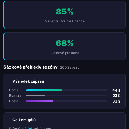
85%
Nejlepší: Double Chance
68%
Celková přesnost
Sázkové přehledy sezóny
265 Zápasy
Výsledek zápasu
44%
Doma
23%
Remíza
33%
Hosté
Celkem gólů
Průměr:
2.29
gól/zápas