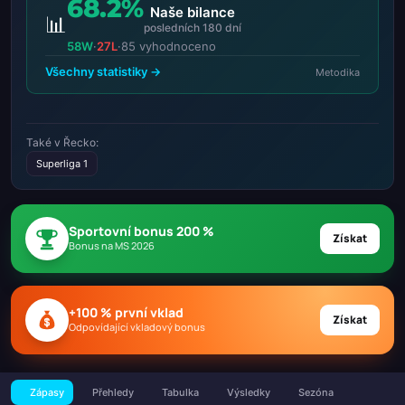
68.2%
Naše bilance
📊
posledních 180 dní
58W
·
27L
·
85 vyhodnoceno
Všechny statistiky →
Metodika
Také v Řecko:
Superliga 1
Sportovní bonus 200 %
Získat
Bonus na MS 2026
+100 % první vklad
Získat
Odpovídající vkladový bonus
Zápasy
Přehledy
Tabulka
Výsledky
Sezóna