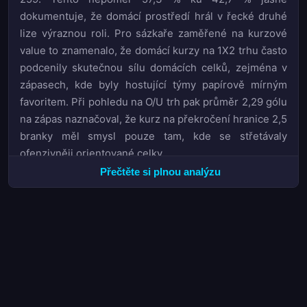
dokumentuje, že domácí prostředí hrál v řecké druhé
lize výraznou roli. Pro sázkaře zaměřené na kurzové
value to znamenalo, že domácí kurzy na 1X2 trhu často
podcenily skutečnou sílu domácích celků, zejména v
zápasech, kde byly hostující týmy papírově mírným
favoritem. Při pohledu na O/U trh pak průměr 2,29 gólu
na zápas naznačoval, že kurz na překročení hranice 2,5
branky měl smysl pouze tam, kde se střetávaly
ofenzivněji orientované celky.
Přečtěte si plnou analýzu
Championship race skončil triumfem mužstva
Iraklis
1908
, které si zajistilo první místo v konečné tabulce.
Na opačném konci pořadí se nacházely týmy Ilioupoli,
Kissamikos
a
Panargiakos
, které obsadily poslední tři
příčky. Pro BTTS trh byla tato sezona specifická tím, že
vyšší podíl domácích gólů obecně zvyšoval
pravděpodobnost, že domácí tým skóruje, což při
kombinaci s častou produktivitou venkovních celků