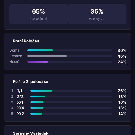
65%
35%
Close (0-1)
Win by 2+
První Poločas
30%
Doma
46%
Remíza
24%
Hosté
Po 1. a 2. poločase
1/1
26%
1
2/2
18%
2
X/1
16%
3
X/X
16%
4
X/2
14%
5
Správný Výsledek