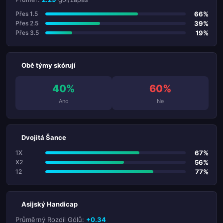
66%
Přes 1.5
39%
Přes 2.5
19%
Přes 3.5
Obě týmy skórují
40%
60%
Ano
Ne
Dvojitá Šance
67%
1X
56%
X2
77%
12
Asijský Handicap
Průměrný Rozdíl Gólů:
+0.34