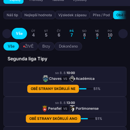
Náš tip
Nejlepší hodnota
Výsledek zápasu
Přes / Pod
Obě stra
ÚT
ST
ČT
PÁ
SO
NE
PO
ÚT
Vše
4
5
6
7
8
9
10
11
Vše
ŽIVĚ
Brzy
Dokončeno
Segunda liga Tipy
so 8. 8.
10:00
Chaves
Académica
VS
OBĚ STRANY SKÓRUJÍ: NE
51%
so 8. 8.
13:00
Penafiel
Portimonense
VS
OBĚ STRANY SKÓRUJÍ: ANO
51%