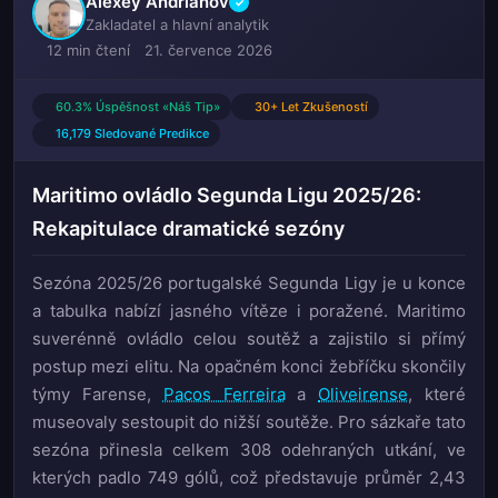
Alexey Andrianov
✓
Zakladatel a hlavní analytik
12 min čtení
21. července 2026
60.3% Úspěšnost «Náš Tip»
30+ Let Zkušeností
16,179 Sledované Predikce
Maritimo ovládlo Segunda Ligu 2025/26:
Rekapitulace dramatické sezóny
Sezóna 2025/26 portugalské Segunda Ligy je u konce
a tabulka nabízí jasného vítěze i poražené. Maritimo
suverénně ovládlo celou soutěž a zajistilo si přímý
postup mezi elitu. Na opačném konci žebříčku skončily
týmy Farense,
Pacos Ferreira
a
Oliveirense
, které
museovaly sestoupit do nižší soutěže. Pro sázkaře tato
sezóna přinesla celkem 308 odehraných utkání, ve
kterých padlo 749 gólů, což představuje průměr 2,43