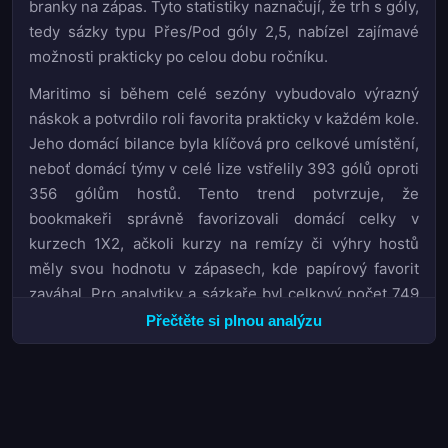
branky na zápas. Tyto statistiky naznačují, že trh s góly,
tedy sázky typu Přes/Pod góly 2,5, nabízel zajímavé
možnosti prakticky po celou dobu ročníku.
Maritimo si během celé sezóny vybudovalo výrazný
náskok a potvrdilo roli favorita prakticky v každém kole.
Jeho domácí bilance byla klíčová pro celkové umístění,
neboť domácí týmy v celé lize vstřelily 393 gólů oproti
356 gólům hostů. Tento trend potvrzuje, že
bookmakeři správně favorizovali domácí celky v
kurzech 1X2, ačkoli kurzy na remízy či výhry hostů
měly svou hodnotu v zápasech, kde papírový favorit
zaváhal. Pro analytiky a sázkaře byl celkový počet 749
gólů za sezónu důležitým ukazatelem při hodnocení
Přečtěte si plnou analýzu
kurzů na celkový počet gólů v lize.
Sestupující týmy Farense, Pacos Ferreira a Oliveirense
se potýkaly s problémy v defenzivě i ofenzivě po celou
dobu ročníku. Jejich zápasy často končily vysokými