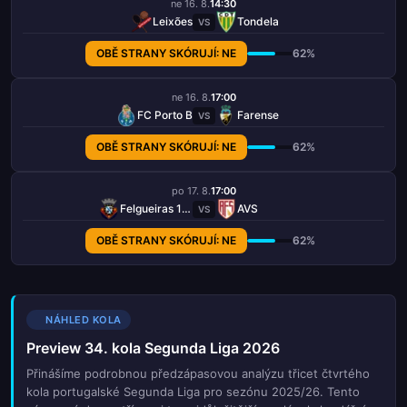
ne 16. 8.
14:30
Leixões
Tondela
VS
OBĚ STRANY SKÓRUJÍ: NE
62%
ne 16. 8.
17:00
FC Porto B
Farense
VS
OBĚ STRANY SKÓRUJÍ: NE
62%
po 17. 8.
17:00
Felgueiras 1932
AVS
VS
OBĚ STRANY SKÓRUJÍ: NE
62%
NÁHLED KOLA
Preview 34. kola Segunda Liga 2026
Přinášíme podrobnou předzápasovou analýzu třicet čtvrtého
kola portugalské Segunda Liga pro sezónu 2025/26. Tento