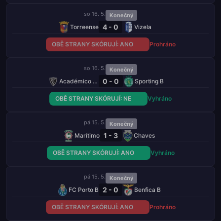
so 16. 5.
Konečný
4 - 0
Torreense
Vizela
OBĚ STRANY SKÓRUJÍ: ANO
Prohráno
so 16. 5.
Konečný
0 - 0
Académico Viseu
Sporting B
OBĚ STRANY SKÓRUJÍ: NE
Vyhráno
pá 15. 5.
Konečný
1 - 3
Marítimo
Chaves
OBĚ STRANY SKÓRUJÍ: ANO
Vyhráno
pá 15. 5.
Konečný
2 - 0
FC Porto B
Benfica B
OBĚ STRANY SKÓRUJÍ: ANO
Prohráno