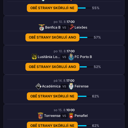
OBĚ STRANY SKÓRUJÍ: NE
55%
po 10. 8.
17:00
Benfica B
Leixões
VS
OBĚ STRANY SKÓRUJÍ: ANO
57%
po 10. 8.
17:00
Lusitânia Lourosa
FC Porto B
VS
OBĚ STRANY SKÓRUJÍ: ANO
52%
pá 14. 8.
17:00
Académica
Feirense
VS
OBĚ STRANY SKÓRUJÍ: NE
62%
so 15. 8.
10:00
Torreense
Penafiel
VS
OBĚ STRANY SKÓRUJÍ: NE
62%