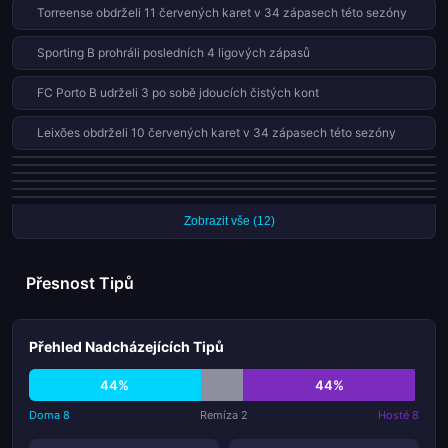
Torreense obdrželi 11 červených karet v 34 zápasech této sezóny
Sporting B prohráli posledních 4 ligových zápasů
FC Porto B udrželi 3 po sobě jdoucích čistých kont
Leixões obdrželi 10 červených karet v 34 zápasech této sezóny
Penafiel skórovali v každém ze svých posledních 7 zápasů
Maritimo obdrželi 9 červených karet v 34 zápasech této sezóny
Benfica B obdrželi 8 červených karet v 34 zápasech této sezóny
Chaves skórovali v každém ze svých posledních 6 zápasů
Torreense proměnili všech 8 penalt této sezóny
Pacos Ferreira obdrželi 7 červených karet v 34 zápasech této sezóny
Zobrazit vše (12)
Přesnost Tipů
Přehled Nadcházejících Tipů
44%
44%
Doma 8
Remíza 2
Hosté 8