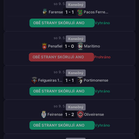
so 9. 5.
Konečný
1 - 1
Farense
Pacos Ferreira
OBĚ STRANY SKÓRUJÍ: ANO
Vyhráno
so 9. 5.
Konečný
1 - 0
Penafiel
Marítimo
OBĚ STRANY SKÓRUJÍ: ANO
Prohráno
so 9. 5.
Konečný
1 - 1
Felgueiras 1932
Portimonense
OBĚ STRANY SKÓRUJÍ: ANO
Vyhráno
so 9. 5.
Konečný
1 - 2
Feirense
Oliveirense
OBĚ STRANY SKÓRUJÍ: ANO
Vyhráno