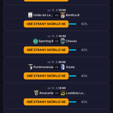
so 15. 8.
13:00
União de Leiria
Benfica B
VS
OBĚ STRANY SKÓRUJÍ: NE
62%
so 15. 8.
14:30
Sporting B
Chaves
VS
OBĚ STRANY SKÓRUJÍ: NE
62%
ne 16. 8.
10:00
Portimonense
Vizela
VS
OBĚ STRANY SKÓRUJÍ: NE
62%
ne 16. 8.
13:00
Amarante
Lusitânia Lourosa
VS
OBĚ STRANY SKÓRUJÍ: NE
62%