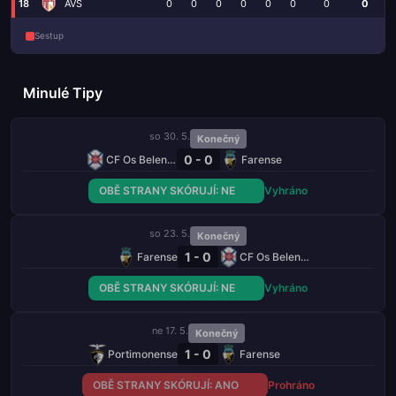
18
AVS
0
0
0
0
0
0
0
0
Sestup
Minulé Tipy
so 30. 5.
Konečný
0 - 0
CF Os Belenenses
Farense
OBĚ STRANY SKÓRUJÍ: NE
Vyhráno
so 23. 5.
Konečný
1 - 0
Farense
CF Os Belenenses
OBĚ STRANY SKÓRUJÍ: NE
Vyhráno
ne 17. 5.
Konečný
1 - 0
Portimonense
Farense
OBĚ STRANY SKÓRUJÍ: ANO
Prohráno