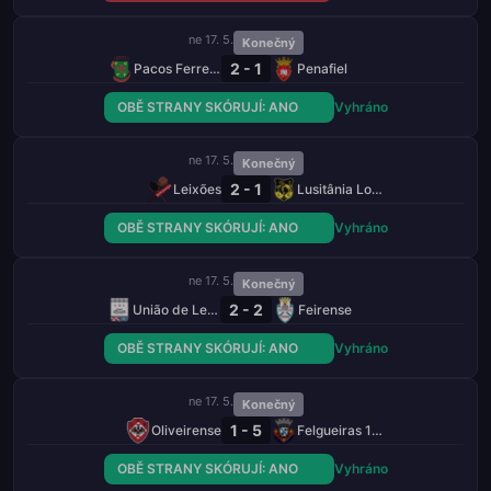
ne 17. 5.
Konečný
2 - 1
Pacos Ferreira
Penafiel
OBĚ STRANY SKÓRUJÍ: ANO
Vyhráno
ne 17. 5.
Konečný
2 - 1
Leixões
Lusitânia Lourosa
OBĚ STRANY SKÓRUJÍ: ANO
Vyhráno
ne 17. 5.
Konečný
2 - 2
União de Leiria
Feirense
OBĚ STRANY SKÓRUJÍ: ANO
Vyhráno
ne 17. 5.
Konečný
1 - 5
Oliveirense
Felgueiras 1932
OBĚ STRANY SKÓRUJÍ: ANO
Vyhráno