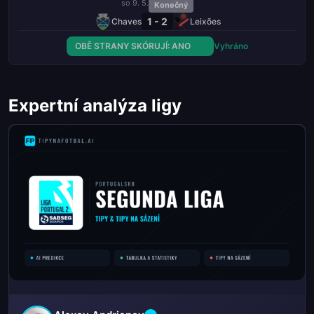
so 9. 5.
Konečný
1 - 2
Chaves
Leixões
OBĚ STRANY SKÓRUJÍ: ANO
Vyhráno
Expertní analýza ligy