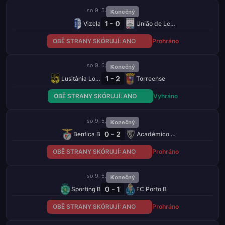
so 9. 5.
Konečný
1 - 0
Vizela
União de Leiria
OBĚ STRANY SKÓRUJÍ: ANO
Prohráno
so 9. 5.
Konečný
1 - 2
Lusitânia Lourosa
Torreense
OBĚ STRANY SKÓRUJÍ: ANO
Vyhráno
so 9. 5.
Konečný
0 - 2
Benfica B
Académico Viseu
OBĚ STRANY SKÓRUJÍ: ANO
Prohráno
so 9. 5.
Konečný
0 - 1
Sporting B
FC Porto B
OBĚ STRANY SKÓRUJÍ: ANO
Prohráno