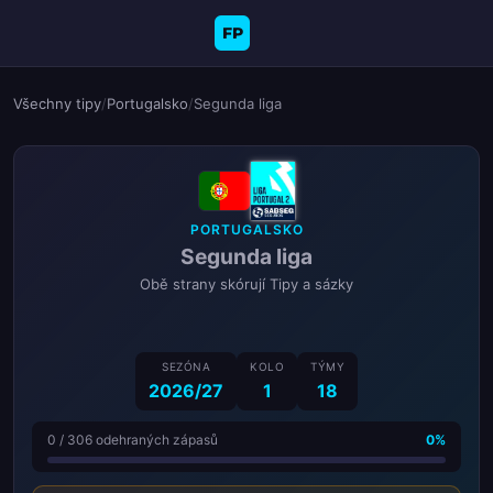
FP
Všechny tipy
/
Portugalsko
/
Segunda liga
PORTUGALSKO
Segunda liga
Obě strany skórují Tipy a sázky
SEZÓNA
KOLO
TÝMY
2026/27
1
18
0 / 306 odehraných zápasů
0%