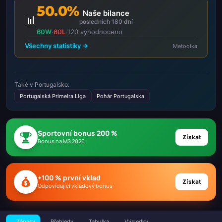
50.0%
Naše bilance
📊
posledních 180 dní
60W
·
60L
·
120 vyhodnoceno
Všechny statistiky →
Metodika
Také v Portugalsko:
Portugalská Primeira Liga
Pohár Portugalska
Sportovní bonus 200 %
Získat
Bonus na MS 2026
+100 % první vklad
Získat
Odpovídající vkladový bonus
Zápasy
Přehledy
Tabulka
Výsledky