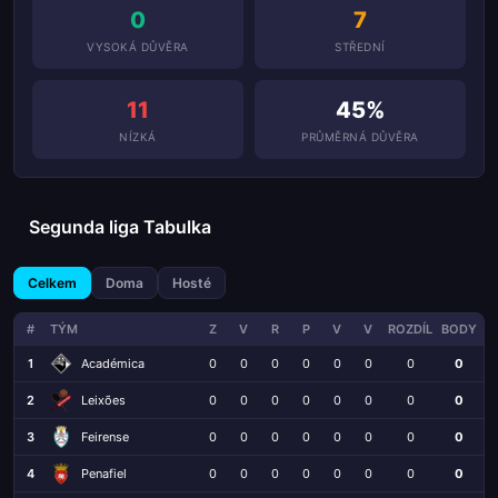
0
7
VYSOKÁ DŮVĚRA
STŘEDNÍ
11
45%
NÍZKÁ
PRŮMĚRNÁ DŮVĚRA
Segunda liga Tabulka
Celkem
Doma
Hosté
#
TÝM
Z
V
R
P
V
V
ROZDÍL
BODY
1
Académica
0
0
0
0
0
0
0
0
2
Leixões
0
0
0
0
0
0
0
0
3
Feirense
0
0
0
0
0
0
0
0
4
Penafiel
0
0
0
0
0
0
0
0