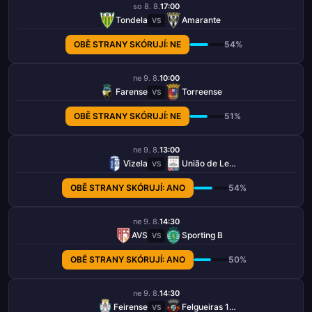
so 8. 8.
17:00
Tondela
Amarante
VS
OBĚ STRANY SKÓRUJÍ: NE
54%
ne 9. 8.
10:00
Farense
Torreense
VS
OBĚ STRANY SKÓRUJÍ: NE
51%
ne 9. 8.
13:00
Vizela
União de Leiria
VS
OBĚ STRANY SKÓRUJÍ: ANO
54%
ne 9. 8.
14:30
AVS
Sporting B
VS
OBĚ STRANY SKÓRUJÍ: ANO
50%
ne 9. 8.
14:30
Feirense
Felgueiras 1932
VS