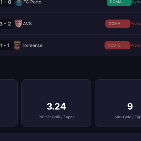
1 - 0
FC Porto
DOMA
Vyhr
3 - 2
AVS
DOMA
Prohr
1 - 1
Torreense
HOSTÉ
Prohr
3.24
9
Průměr Gólů / Zápas
Max Gole / Zá