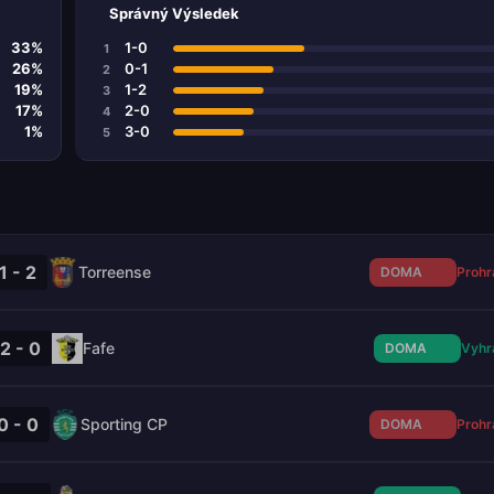
Správný Výsledek
33%
1-0
1
26%
0-1
2
19%
1-2
3
17%
2-0
4
1%
3-0
5
1 - 2
Torreense
DOMA
Prohr
2 - 0
Fafe
DOMA
Vyhr
0 - 0
Sporting CP
DOMA
Prohr