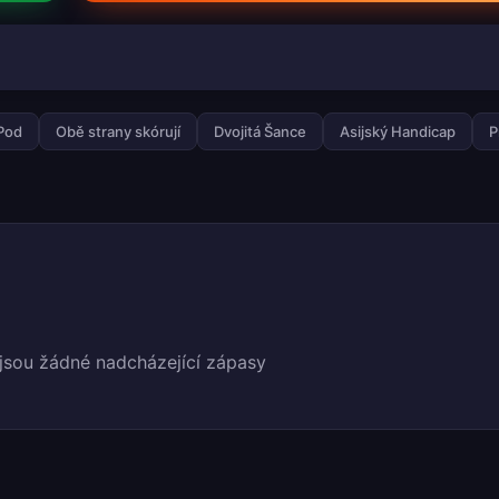
 Pod
Obě strany skórují
Dvojitá Šance
Asijský Handicap
P
jsou žádné nadcházející zápasy