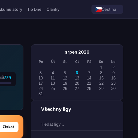
Akumulátory
Tip Dne
Články
Čeština
srpen 2026
Po
Út
St
Čt
Pá
So
Ne
1
2
3
4
5
6
7
8
9
asů
77%
10
11
12
13
14
15
16
17
18
19
20
21
22
23
24
25
26
27
28
29
30
31
Všechny ligy
Získat