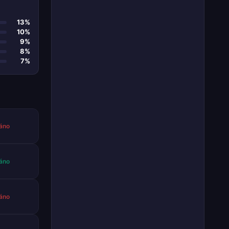
13%
10%
9%
8%
7%
áno
áno
áno