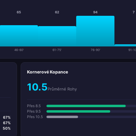
65
62
94
7
46-60'
61-75'
76-90'
91-10
Kornerové Kopance
10.5
Průměrné Rohy
Přes 8.5
Přes 9.5
Přes 10.5
67%
67%
50%