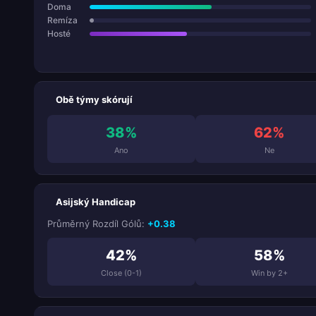
Doma
Remíza
Hosté
Obě týmy skórují
38%
62%
Ano
Ne
Asijský Handicap
Průměrný Rozdíl Gólů:
+0.38
42%
58%
Close (0-1)
Win by 2+