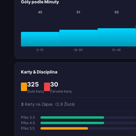
Góly podle Minuty
45
51
55
0-15'
16-30'
31-45'
Karty & Disciplína
325
30
Žluté Karty
Červené Karty
3
Karty na Zápas
(2.8 Žlutá)
Přes 3.5
Přes 4.5
Přes 5.5