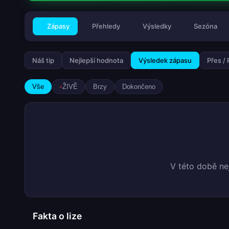
Zápasy
Přehledy
Výsledky
Sezóna
Náš tip
Nejlepší hodnota
Výsledek zápasu
Přes /
Vše
ŽIVĚ
Brzy
Dokončeno
V této době ne
Fakta o lize