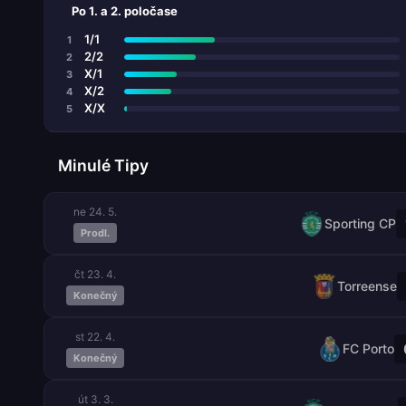
Po 1. a 2. poločase
1/1
1
2/2
2
X/1
3
X/2
4
X/X
5
Minulé Tipy
ne 24. 5.
Sporting CP
Prodl.
čt 23. 4.
Torreense
Konečný
st 22. 4.
FC Porto
Konečný
út 3. 3.