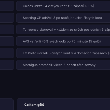
Caldas udrželi 4 čistých kont z 5 zápasů (80%)
Sporting CP udrželi 3 po sobě jdoucích čistých kont
Torreense skórovali v každém ze svých posledních 6 zá
AVS vstřelili 45% svých gólů po 75. minutě (5 gólů)
FC Porto udrželi 3 čistých kont v 4 domácích zápasech 
Mortágua proměnili všech 5 penalt této sezóny
Celkem gólů