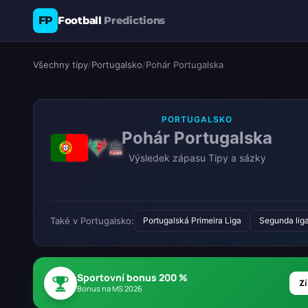
FP
Football
Predictions
Všechny tipy
/
Portugalsko
/
Pohár Portugalska
PORTUGALSKO
Pohár Portugalska
Výsledek zápasu Tipy a sázky
Také v Portugalsko:
Portugalská Primeira Liga
Segunda lig
Sportovní bonus 200 %
Zí
Bonus na MS 2026