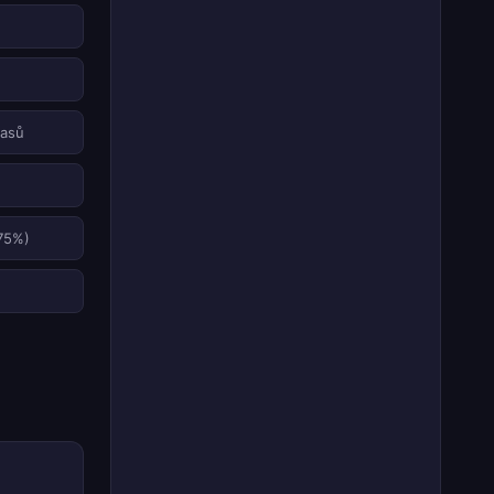
pasů
(75%)