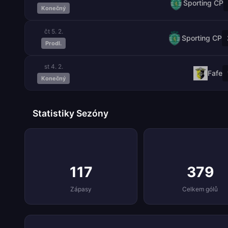
Sporting CP
Konečný
čt 5. 2.
Sporting CP
Prodl.
st 4. 2.
Fafe
Konečný
Statistiky Sezóny
117
379
Zápasy
Celkem gólů