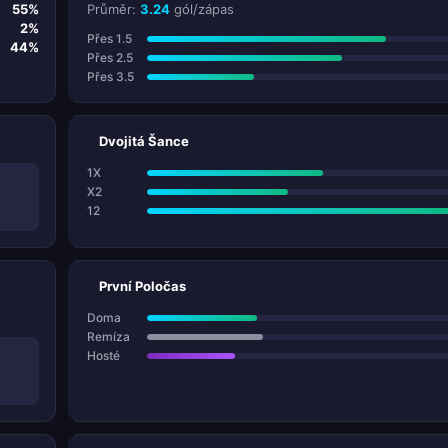
55%
Průměr:
3.24
gól/zápas
2%
Přes 1.5
44%
Přes 2.5
Přes 3.5
Dvojitá Šance
1X
X2
12
První Poločas
Doma
Remíza
Hosté