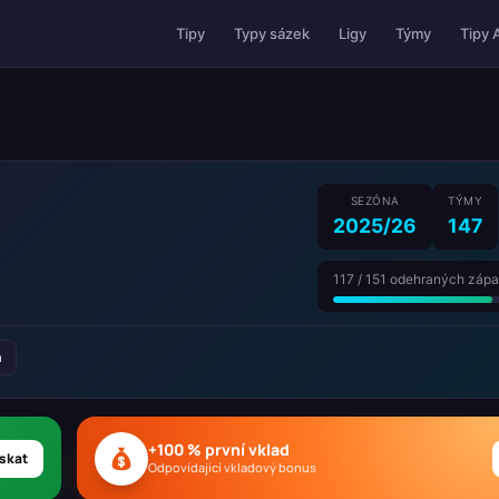
Tipy 
Tipy
Typy sázek
Ligy
Týmy
SEZÓNA
TÝMY
2025/26
147
117 / 151 odehraných záp
a
+100 % první vklad
skat
Odpovídající vkladový bonus