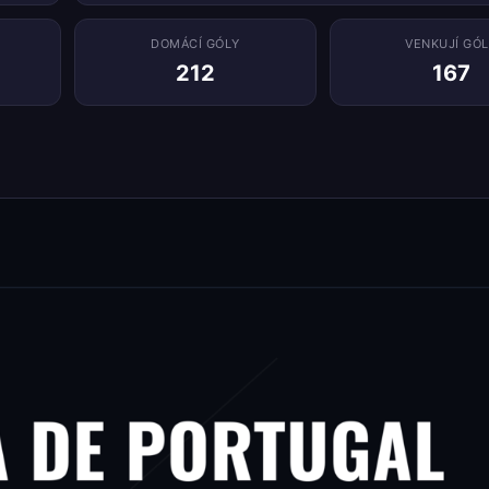
DOMÁCÍ GÓLY
VENKUJÍ GÓL
212
167