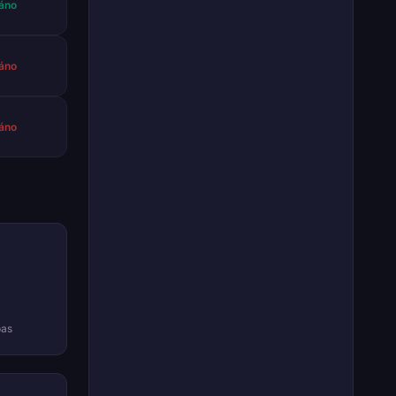
áno
áno
áno
pas