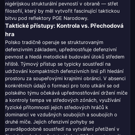
nigérijskou strukturální pevností v obraně — střet
filosofií, který by měl vytvořit fascinující taktickou
bitvu pod reflektory PGE Narodowy.
Taktické přístupy: Kontrola vs. Přechodová
hra
Polsko tradičně operuje se strukturovaným
defenzivním základem, upřednostňuje defenzivní
pevnost a hledá metodické budování útoků středem
hřiště. Týmový přístup se typicky soustředí na
udržování kompaktních defenzivních linií při hledání
prostoru za soupeřovými krajními obránci. V absenci
konkrétních údajů o formaci pro toto utkání se od
polského týmu očekává upřednostňování držení míče
a kontroly tempa ve středových zónách, využívání
fyzické přítomnosti jejich středových hráčů k
dominanci ve vzdušných soubojích a soubojích o
druhé míče. Jejich ofenzivní pohyby se
pravděpodobně soustředí na vytváření přetížení v