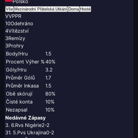
Polsko
Vše
Mezinárodní Přátelská Utkání
Doma
Hosté
V
V
P
P
R
10
Odehráno
4
Vítězství
3
Remízy
3
Prohry
Body/Hru
1.5
Procent Výher %
40%
Góly/Hru
3.2
Průměr Gólů
1.7
Průměr Inkasa
1.5
Obě skórují
80%
Čisté konta
10%
Nezapsal
10%
Nedávné Zápasy
3. 6.
R
vs Nigérie
2-2
31. 5.
P
vs Ukrajina
0-2