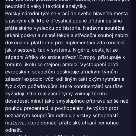
neutrální diváky i taktické analytiky.
Polský národní tým se vrací do svého hlavního města
s jasnými cíli, které přesahují pouhé přidání dalšího
přátelského výsledku do historie. Nedávná soutěžní
utkání poskytla cenné lekce a středeční souboj nabízí
dokonalou platformu pro implementaci zdokonalení
jak v sestavě, tak v systému. Nigérie, cestující ze
západní Afriky do srdce střední Evropy, přistupuje k
tomuto úkolu se stejnou ambicí. Vystoupení proti
evropským soupeřům poskytuje africkým týmům
zásadní expozici vůči odlišným taktickým rytmům a
fyzickým požadavkům, které kontinentální soutěže
vyžadují. Oba realizační týmy vnímají těchto
devadesát minut jako smysluplnou přípravu spíše než
pouhou prezentaci, s pochopením, že výkon proti
neznámým soupeřům odhaluje vrstvy schopností
mužstva, které domácí přátelské utkání nemohou
odhalit.