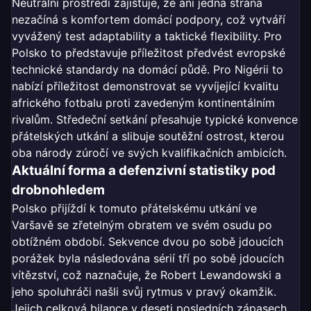
Neutrální prostředí zajišťuje, že ani jedna strana
nezačíná s komfortem domácí podpory, což vytváří
vyvážený test adaptability a taktické flexibility. Pro
Polsko to představuje příležitost předvést evropské
technické standardy na domácí půdě. Pro Nigérii to
nabízí příležitost demonstrovat se vyvíjející kvalitu
afrického fotbalu proti zavedeným kontinentálním
rivalům. Středeční setkání přesahuje typické konvence
přátelských utkání a slibuje soutěžní ostrost, kterou
oba národy zúročí ve svých kvalifikačních ambicích.
Aktuální forma a defenzivní statistiky pod
drobnohledem
Polsko přijíždí k tomuto přátelskému utkání ve
Varšavě se zřetelným obratem ve svém osudu po
obtížném období. Sekvence dvou po sobě jdoucích
porážek byla následována sérií tří po sobě jdoucích
vítězství, což naznačuje, že Robert Lewandowski a
jeho spoluhráči našli svůj rytmus v pravý okamžik.
Jejich celková bilance v deseti posledních zápasech