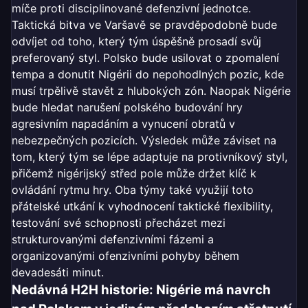
míče proti disciplinované defenzivní jednotce.
Taktická bitva ve Varšavě se pravděpodobně bude
odvíjet od toho, který tým úspěšně prosadí svůj
preferovaný styl. Polsko bude usilovat o zpomalení
tempa a donutit Nigérii do nepohodlných pozic, kde
musí trpělivě stavět z hlubokých zón. Naopak Nigérie
bude hledat narušení polského budování hry
agresivním napadáním a vynucení obratů v
nebezpečných pozicích. Výsledek může záviset na
tom, který tým se lépe adaptuje na protivníkový styl,
přičemž nigérijský střed pole může držet klíč k
ovládání rytmu hry. Oba týmy také využijí toto
přátelské utkání k vyhodnocení taktické flexibility,
testování své schopnosti přecházet mezi
strukturovanými defenzivními fázemi a
organizovanými ofenzivními pohyby během
devadesáti minut.
Nedávná H2H historie: Nigérie má navrch