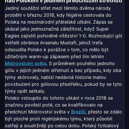
nad Polskem v jediném předchozím střetnutí
Jediný soutěžní střet mezi těmito dvěma národy
proběhl v březnu 2018, kdy Nigérie cestovala do
Polska na mezinárodní přátelské utkání. Zápas se
ukázal jako jednoznačná záležitost, když Super
Eagles zajistili pohodlné vítězství 1-0. Rozhodující gól
vstřelil obránce Arsenalu Mustafi, jehož trefa
odsoudila Polsko k porážce v tom, co mělo být
užitečným warm-up zápasem před tím letním
Mistrovstvím světa
. S průměrem pouhého jednoho
gólu v jejich jediném střetnutí a bez případu, kdy oba
týmy skórovaly, nabízí nedávná historie malou
povzbuzení pro gólovou přestřelku, pokud by se tyto
týmy opět setkaly.
Polsko vstoupilo do tohoto utkání v roce 2018 se
značnou pověstí poté, co se kvalifikovalo na
předchozí Mistrovství světa v
Brazílii
, přesto se zdálo
být ploché proti nigérijskému týmu, který působil
ostřeji a soudržněji po celou dobu. Polský fotbalový