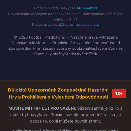
Fotbalová data poskytuje
API-Football
Provozováno Alexeyem Andrianovem, nezávislým vydavatelem. Sídlo:
Kyjev, Ukrajina.
Podpora:
support@football-predictions.ai
© 2026 Football Predictions — Všechna práva vyhrazena
O nás
Kontakt
Metodika
Prohlášení o vyloučení odpovědnosti
Zodpovědné Hraní
Zásady ochrany soukromí
Nastavení Cookies
Podmínky služby
Statistiky
Žebříček
Důležité Upozornění: Zodpovědné Hazardní
18+
Hry a Prohlášení o Vyloučení Odpovědnosti
MUSÍTE MÍT 18+ LET PRO SÁZENÍ.
Sázení zahrnuje riziko a
může být návykové. Prosím, sázejte odpovědně a sázejte
pouze to, co si můžete dovolit ztratit.
Naše fotbalové předpovědi jsou založeny na statistické