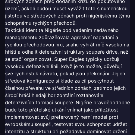
širokých zónách před dodáním křížů do pokutového
území, ačkoli budou muset vyvážit toto s numerickou
jistotou ve středových zónách proti nigérijskému týmu
schopnému rychlých přechodů.
Taktická identita Nigérie pod vedením nedávného
managementu zdůrazňovala agresivní napadání a
rychlou přechodovou hru, snahu vyhrát míč vysoko na
hřišti a odhalit defenzivní struktury soupeře dříve, než
se stačí organizovat. Super Eagles typicky udržují
vysokou defenzivní linii, když je to možné, důvěřují
své rychlosti k návratu, pokud jsou překonáni. Jejich
středová konfigurace si klade za cíl poskytnout
číselnou převahu ve středních zónách, zatímco jejich
širocí hráči hledají horizontální roztahování
defenzivních formací soupeře. Nigérie pravděpodobně
bude toto přátelské utkání vnímat jako příležitost
implementovat svůj preferovaný herní model proti
evropskému soupeři, testovat svou schopnost udržet
intenzitu a strukturu při požadavku dominovat držení