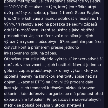
polské metropole. Jejich nedávná sekvence výsledků
— V-R-V-P-R — ukazuje tým, který jen zřídka utrpí
dvě porážky za sebou, přičemž trenér Super Eagles
Eric Chelle kultivuje značnou odolnost v mužstvu. Tři
výhry, tři remízy a jediná porážka ze sedmi zápasů
odráží tvrdošíjnost, která se ukázala jako obtížně
prolomitelná. Jejich defenzivní disciplína je jejich
výrazným rysem s působivým 57procentním poměrem
čistých kont a průměrem přesně jednoho
inkasovaného gólu na zápas.
Ofenzivní statistiky Nigérie vykreslují konzervativnější
obrázek ve srovnání s jejich hostiteli. Návrat jednoho
gólu na zápas představuje skromný výkon, který se
spoléhá heavily na klinickou efektivitu spíše než na
objem. Ukazatel BTTS na úrovni 29 procent dále
ilustruje jejich tendenci k těsným, nízko-skórovým
utkáním, kde defenzivní organizace má přednost před
expanzivním fotbalem. Při posuzování srovnatelných
metrik se polská převaha v útoku střetává s