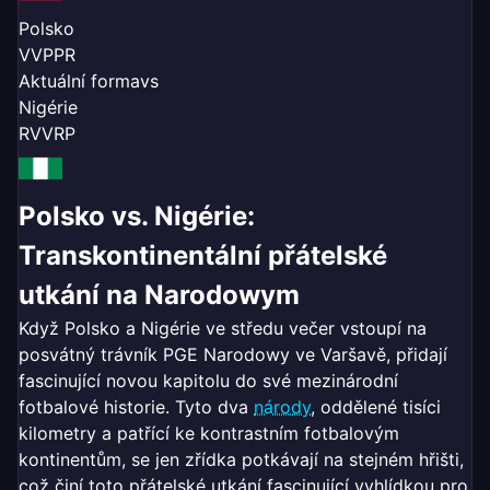
Polsko
V
V
P
P
R
Aktuální forma
vs
Nigérie
R
V
V
R
P
Polsko vs. Nigérie:
Transkontinentální přátelské
utkání na Narodowym
Když Polsko a Nigérie ve středu večer vstoupí na
posvátný trávník PGE Narodowy ve Varšavě, přidají
fascinující novou kapitolu do své mezinárodní
fotbalové historie. Tyto dva
národy
, oddělené tisíci
kilometry a patřící ke kontrastním fotbalovým
kontinentům, se jen zřídka potkávají na stejném hřišti,
což činí toto přátelské utkání fascinující vyhlídkou pro