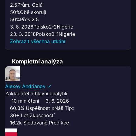
2.5
Prům. Gólů
50%
Obě skórují
50%
Přes 2.5
3. 6. 2026
Polsko
2-2
Nigérie
23. 3. 2018
Polsko
0-1
Nigérie
Zobrazit všechna utkání
Kompletní analýza
Alexey Andrianov
✓
Zakladatel a hlavní analytik
10 min čtení
3. 6. 2026
60.3% Úspěšnost «Náš Tip»
30+ Let Zkušeností
16.2k Sledované Predikce