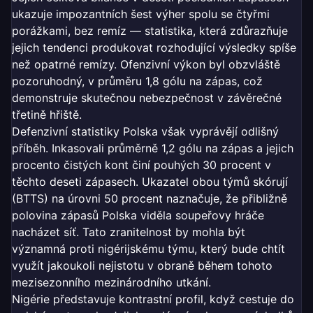
ukazuje impozantních šest výher spolu se čtyřmi
porážkami, bez remíz — statistika, která zdůrazňuje
jejich tendenci produkovat rozhodující výsledky spíše
než opatrné remízy. Ofenzivní výkon byl obzvláště
pozoruhodný, v průměru 1,8 gólu na zápas, což
demonstruje skutečnou nebezpečnost v závěrečné
třetině hřiště.
Defenzivní statistiky Polska však vyprávějí odlišný
příběh. Inkasovali průměrně 1,2 gólu na zápas a jejich
procento čistých kont činí pouhých 30 procent v
těchto deseti zápasech. Ukazatel obou týmů skórují
(BTTS) na úrovni 50 procent naznačuje, že přibližně
polovina zápasů Polska viděla soupeřovy hráče
nacházet síť. Tato zranitelnost by mohla být
významná proti nigérijskému týmu, který bude chtít
využít jakoukoli nejistotu v obraně během tohoto
mezisezonního mezinárodního utkání.
Nigérie představuje kontrastní profil, když cestuje do