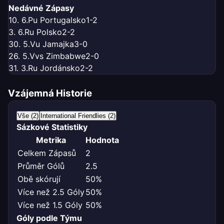
Nedávné Zápasy
10. 6.
P
u Portugalsko
1-2
3. 6.
R
u Polsko
2-2
30. 5.
V
u Jamajka
3-0
26. 5.
V
vs Zimbabwe
2-0
31. 3.
R
u Jordánsko
2-2
Vzájemná Historie
Vše (2)
International Friendlies (2)
Sázkové Statistiky
Metrika
Hodnota
Celkem Zápasů
2
Průměr Gólů
2.5
Obě skórují
50%
Více než 2.5 Góly
50%
Více než 1.5 Góly
50%
Góly podle Týmu