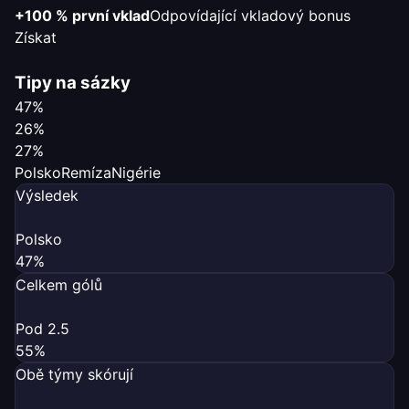
+100 % první vklad
Odpovídající vkladový bonus
Získat
Tipy na sázky
47%
26%
27%
Polsko
Remíza
Nigérie
Výsledek
Polsko
47%
Celkem gólů
Pod 2.5
55%
Obě týmy skórují