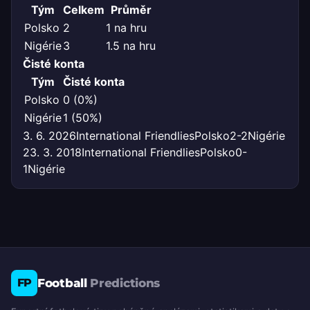
Tým
Celkem
Průměr
Polsko
2
1 na hru
Nigérie
3
1.5 na hru
Čisté konta
Tým
Čisté konta
Polsko
0 (0%)
Nigérie
1 (50%)
3. 6. 2026
International Friendlies
Polsko
2-2
Nigérie
23. 3. 2018
International Friendlies
Polsko
0-
1
Nigérie
Football
Predictions
FP