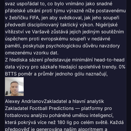
svaz uspořádal to, co bylo vnímáno jako snadné
přátelské utkání proti týmu výrazně níže postavenému
v žebříčku FIFA, jen aby svědkoval, jak jeho soupeři
předvedli disciplinovaný taktický výkon. Nigérijské
vítězství ve Varšavě zůstává jejich jediným soutěžním
úspěchem proti evropskému soupeři v nedávné
paměti, poskytuje psychologickou důvěru navzdory
omezenému vzorku dat.
Z hlediska sázení představuje minimální head-to-head
data výzvy pro sázkaře hledající spolehlivé trendy. 0%
BTTS poměr a průměr jednoho gólu naznačují,
Alexey Andrianov
Zakladatel a hlavní analytik
Zakladatel Football Predictions — platformy pro
fotbalovou analýzu poháněné umělou inteligencí,
která pokrývá více než 180 lig po celém světě. Každá
předpověď je generována naším algoritmem a