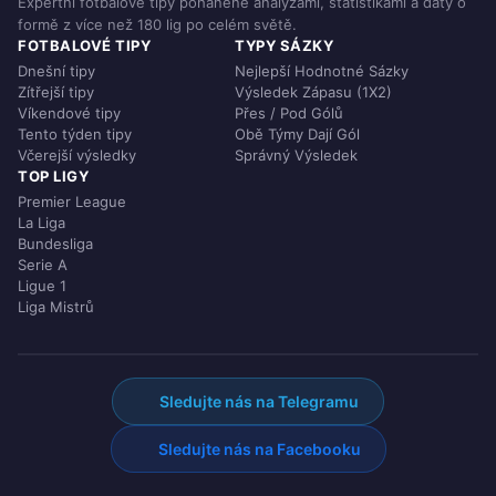
Expertní fotbalové tipy poháněné analýzami, statistikami a daty o
formě z více než 180 lig po celém světě.
FOTBALOVÉ TIPY
TYPY SÁZKY
Dnešní tipy
Nejlepší Hodnotné Sázky
Zítřejší tipy
Výsledek Zápasu (1X2)
Víkendové tipy
Přes / Pod Gólů
Tento týden tipy
Obě Týmy Dají Gól
Včerejší výsledky
Správný Výsledek
TOP LIGY
Premier League
La Liga
Bundesliga
Serie A
Ligue 1
Liga Mistrů
Sledujte nás na Telegramu
Sledujte nás na Facebooku