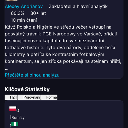
Alexey Andrianov
Zakladatel a hlavní analytik
60.3%
30+ let
10 min čtení
Když Polsko a Nigérie ve středu večer vstoupí na
posvátný trávník PGE Narodowy ve Varšavě, přidají
fascinující novou kapitolu do své mezinárodní
fotbalové historie. Tyto dva národy, oddělené tisíci
kilometry a patřící ke kontrastním fotbalovým
kontinentům, se jen zřídka potkávají na stejném hřišti,
...
Přečtěte si plnou analýzu
Klíčové Statistiky
H2H
Porovnání
Forma
0
1
Remízy
1