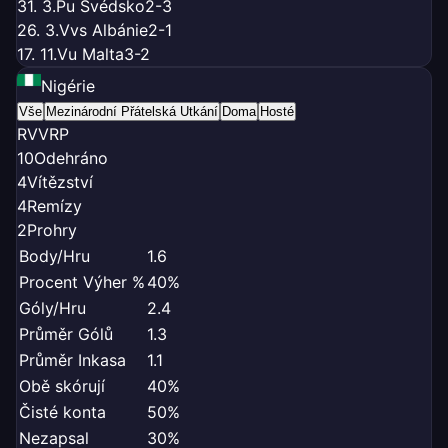
31. 3.
P
u Švédsko
2-3
26. 3.
V
vs Albánie
2-1
17. 11.
V
u Malta
3-2
Nigérie
Vše
Mezinárodní Přátelská Utkání
Doma
Hosté
R
V
V
R
P
10
Odehráno
4
Vítězství
4
Remízy
2
Prohry
Body/Hru
1.6
Procent Výher %
40%
Góly/Hru
2.4
Průměr Gólů
1.3
Průměr Inkasa
1.1
Obě skórují
40%
Čisté konta
50%
Nezapsal
30%