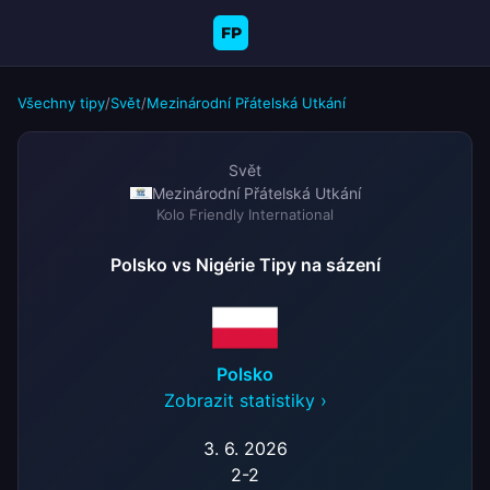
FP
Všechny tipy
/
Svět
/
Mezinárodní Přátelská Utkání
Svět
Mezinárodní Přátelská Utkání
Kolo Friendly International
Polsko vs Nigérie Tipy na sázení
Polsko
Zobrazit statistiky ›
3. 6. 2026
2
-
2