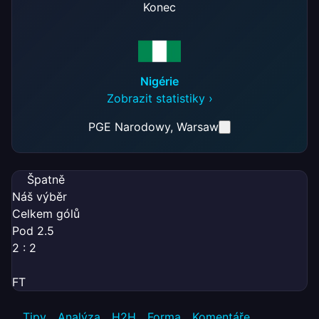
Konec
Nigérie
Zobrazit statistiky ›
PGE Narodowy
, Warsaw
Špatně
Náš výběr
Celkem gólů
Pod 2.5
2 : 2
FT
Tipy
Analýza
H2H
Forma
Komentáře