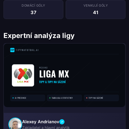
DOMÁCÍ GÓLY
VENKUJÍ GÓLY
37
41
Expertní analýza ligy
Alexey Andrianov
✓
Zakladatel a hlavní analytik