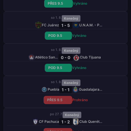
PŘES 9.5
Vyhráno
so 1. 8.
Konečný
1 - 5
FC Juárez
U.N.A.M. - Pumas
POD 9.5
Vyhráno
so 1. 8.
Konečný
0 - 0
Atlético San Luis
Club Tijuana
POD 9.5
Vyhráno
so 1. 8.
Konečný
1 - 1
Puebla
Guadalajara Chivas
PŘES 9.5
Prohráno
po 27. 7.
Konečný
1 - 2
CF Pachuca
Club Querétaro