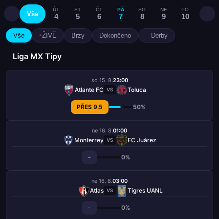
ÚT
ST
ČT
PÁ
SO
NE
PO
ÚT
Vše
4
5
6
7
8
9
10
11
Vše
ŽIVĚ
Brzy
Dokončeno
Derby
Liga MX Tipy
so 15. 8.
23:00
Atlante FC
Toluca
VS
PŘES 9.5
50%
ne 16. 8.
01:00
Monterrey
FC Juárez
VS
-
0%
ne 16. 8.
03:00
Atlas
Tigres UANL
VS
-
0%