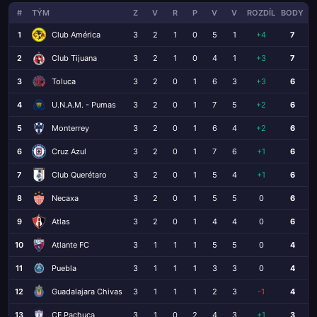
#
TÝM
Z
V
R
P
V
V
ROZDÍL
BODY
1
Club América
3
2
1
0
5
1
+4
7
2
Club Tijuana
3
2
1
0
4
1
+3
7
3
Toluca
3
2
0
1
6
3
+3
6
4
U.N.A.M. - Pumas
3
2
0
1
7
5
+2
6
5
Monterrey
3
2
0
1
6
4
+2
6
6
Cruz Azul
3
2
0
1
7
6
+1
6
7
Club Querétaro
3
2
0
1
5
4
+1
6
8
Necaxa
3
2
0
1
5
5
0
6
9
Atlas
3
2
0
1
4
4
0
6
10
Atlante FC
3
1
1
1
5
5
0
4
11
Puebla
3
1
1
1
3
3
0
4
12
Guadalajara Chivas
3
1
1
1
2
3
-1
4
13
CF Pachuca
3
1
0
2
4
3
+1
3