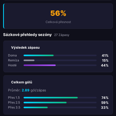
56%
Celková přesnost
Sázkové přehledy sezóny
27 Zápasy
Výsledek zápasu
41%
Doma
15%
Remíza
44%
Hosté
Celkem gólů
Průměr:
2.89
gól/zápas
74%
Přes 1.5
59%
Přes 2.5
33%
Přes 3.5