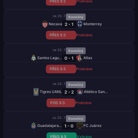
PŘES 9.5
Prohráno
ne 26. 7.
Konečný
2 - 1
Necaxa
Monterrey
PŘES 9.5
Prohráno
ne 26. 7.
Konečný
0 - 1
Santos Laguna
Atlas
PŘES 9.5
Prohráno
ne 26. 7.
Konečný
2 - 2
Tigres UANL
Atlético San Luis
POD 9.5
Prohráno
so 25. 7.
Konečný
1 - 0
Guadalajara Chivas
FC Juárez
PŘES 9.5
Vyhráno