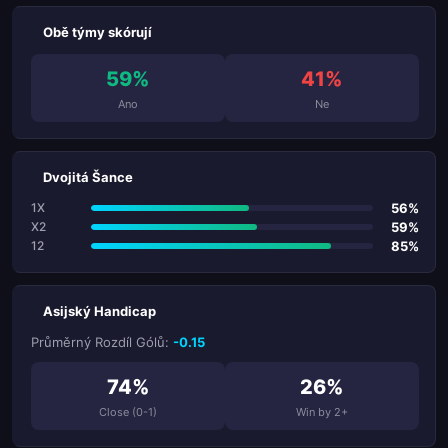
Obě týmy skórují
59%
41%
Ano
Ne
Dvojitá Šance
56%
1X
59%
X2
85%
12
Asijský Handicap
Průměrný Rozdíl Gólů:
-0.15
74%
26%
Close (0-1)
Win by 2+