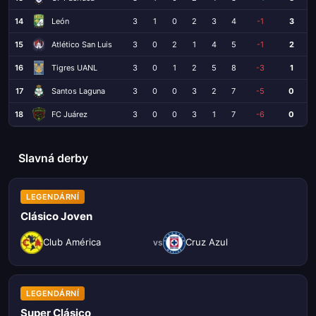
14
León
3
1
0
2
3
4
-1
3
15
Atlético San Luis
3
0
2
1
4
5
-1
2
16
Tigres UANL
3
0
1
2
5
8
-3
1
17
Santos Laguna
3
0
0
3
2
7
-5
0
18
FC Juárez
3
0
0
3
1
7
-6
0
Slavná derby
LEGENDÁRNÍ
Clásico Joven
Club América
Cruz Azul
vs
LEGENDÁRNÍ
Super Clásico