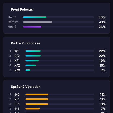
První Poločas
33%
Doma
41%
Remíza
26%
Hosté
Po 1. a 2. poločase
1/1
22%
1
2/2
22%
2
X/1
19%
3
X/2
15%
4
X/X
7%
5
Správný Výsledek
1-0
11%
1
2-1
11%
2
0-1
11%
3
1-1
7%
4