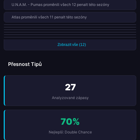
U.N.A.M. - Pumas proměnili všech 12 penalt této sezóny
Atlas proměnili všech 11 penalt této sezóny
Santos Laguna obdrželi 11 červených karet v 34 zápasech této sezóny
Mazatlán inkasovali v každém ze svých posledních 9 zápasů
Necaxa obdrželi 10 červených karet v 34 zápasech této sezóny
Club Querétaro jsou neporažení v posledních 5 ligových zápasech
FC Juárez proměnili všech 10 penalt této sezóny
León vyhráli posledních 3 ligových zápasů
Zobrazit vše (12)
Přesnost Tipů
27
Analyzované zápasy
70%
Nejlepší: Double Chance