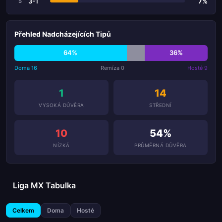
3-1
7%
5
Přehled Nadcházejících Tipů
64%
36%
Doma 16
Remíza 0
Hosté 9
1
14
VYSOKÁ DŮVĚRA
STŘEDNÍ
10
54%
NÍZKÁ
PRŮMĚRNÁ DŮVĚRA
Liga MX Tabulka
Celkem
Doma
Hosté