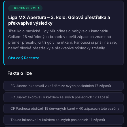
RECENZE KOLA
Liga MX Apertura – 3. kolo: Gólová přestřelka a
překvapivé výsledky
Třetí kolo mexické Ligy MX přineslo nebývalou kanonádu.
Celkem 28 vstřelených branek v devíti zápasech znamená
průměr přesahující tři góly na utkání. Fanoušci si přišli na své,
neboť divoké přestřelky a překvapivé výsledky změnily
rozložení sil v tabulce. Největším překvapením kola se stalo
Číst celý Recenze
senza...
Fakta o lize
FC Juárez inkasovali v každém ze svých posledních 17 zápasů
FC Juárez skórovali v každém ze svých posledních 12 zápasů
CF Pachuca obdrželi 15 červených karet v 40 zápasech této sezóny
Toluca inkasovali v každém ze svých posledních 11 zápasů