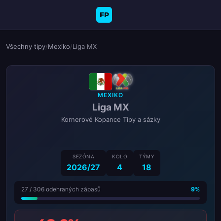
FP
Všechny tipy
/
Mexiko
/
Liga MX
MEXIKO
Liga MX
Kornerové Kopance Tipy a sázky
SEZÓNA
KOLO
TÝMY
2026/27
4
18
27 / 306 odehraných zápasů
9%