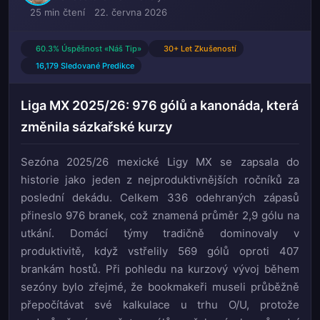
25 min čtení
22. června 2026
60.3% Úspěšnost «Náš Tip»
30+ Let Zkušeností
16,179 Sledované Predikce
Liga MX 2025/26: 976 gólů a kanonáda, která
změnila sázkařské kurzy
Sezóna 2025/26 mexické Ligy MX se zapsala do
historie jako jeden z nejproduktivnějších ročníků za
poslední dekádu. Celkem 336 odehraných zápasů
přineslo 976 branek, což znamená průměr 2,9 gólu na
utkání. Domácí týmy tradičně dominovaly v
produktivitě, když vstřelily 569 gólů oproti 407
brankám hostů. Při pohledu na kurzový vývoj během
sezóny bylo zřejmé, že bookmakeři museli průběžně
přepočítávat své kalkulace u trhu O/U, protože