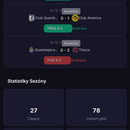
ne 19. 7.
Konečný
0 - 1
Club Querétaro
Club América
PŘES 9.5
Vyhráno
ne 19. 7.
Konečný
0 - 2
Guadalajara Chivas
Toluca
POD 9.5
Prohráno
Statistiky Sezóny
27
78
Zápasy
Celkem gólů