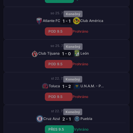
so 25. 7.
Konečný
1 - 1
Atlante FC
Club América
POD 9.5
Prohráno
so 25. 7.
Konečný
1 - 0
Club Tijuana
León
POD 9.5
Prohráno
st 22. 7.
Konečný
1 - 2
Toluca
U.N.A.M. - Pumas
POD 9.5
Prohráno
st 22. 7.
Konečný
2 - 1
Cruz Azul
Puebla
PŘES 9.5
Vyhráno