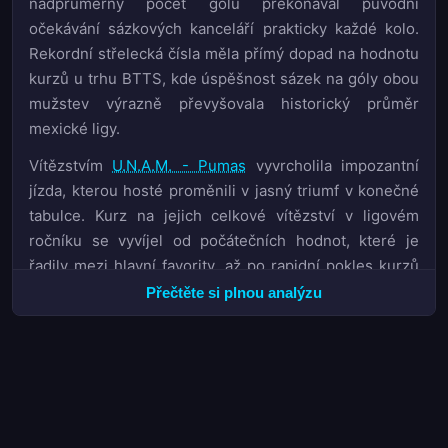
nadprůměrný počet gólů překonával původní
očekávání sázkových kanceláří prakticky každé kolo.
Rekordní střelecká čísla měla přímý dopad na hodnotu
kurzů u trhu BTTS, kde úspěšnost sázek na góly obou
mužstev výrazně převyšovala historický průměr
mexické ligy.
Vítězstvím
U.N.A.M. - Pumas
vyvrcholila impozantní
jízda, kterou hosté proměnili v jasný triumf v konečné
tabulce. Kurz na jejich celkové vítězství v ligovém
ročníku se vyvíjel od počátečních hodnot, které je
řadily mezi hlavní favority, až po rapidní pokles kurzů
po herně přesvědčivém podzimu. Analýza 1X2 trhu
Přečtěte si plnou analýzu
ukázala, že týmy s vysokým očekávaným počtem gólů
měly v tomto ročníku statisticky výrazně lepší
návratnost investice než defenzivně orientované
soupisky. Marže sázkových kanceláří se u mexické ligy
pohybovala v obvyklém rozmezí, nicméně vysoká
variabilita výsledků v závěrečných kolech přiměla