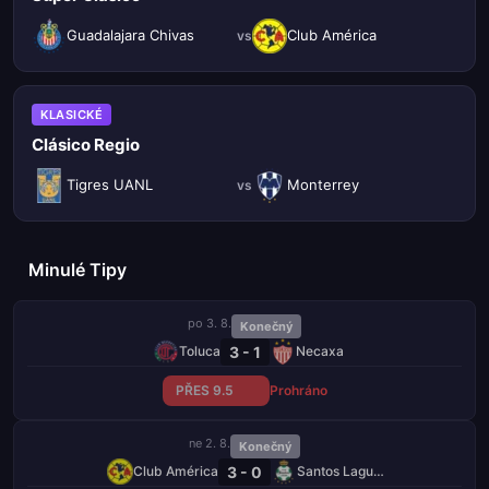
Guadalajara Chivas
Club América
vs
KLASICKÉ
Clásico Regio
Tigres UANL
Monterrey
vs
Minulé Tipy
po 3. 8.
Konečný
3 - 1
Toluca
Necaxa
PŘES 9.5
Prohráno
ne 2. 8.
Konečný
3 - 0
Club América
Santos Laguna