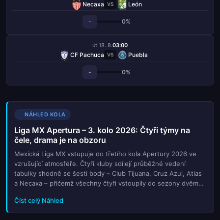
Necaxa
León
VS
-
0%
út 18. 8.
03:00
CF Pachuca
Puebla
VS
-
0%
NÁHLED KOLA
Liga MX Apertura – 3. kolo 2026: Čtyři týmy na
čele, drama je na obzoru
Mexická Liga MX vstupuje do třetího kola Apertury 2026 ve
vzrušující atmosféře. Čtyři kluby sdílejí průběžné vedení
tabulky shodně se šesti body – Club Tijuana, Cruz Azul, Atlas
a Necaxa – přičemž všechny čtyři vstoupily do sezony dvěma
výhrami. Tato bezprecedentní rovnováha na špici slibuje napí...
Číst celý Náhled