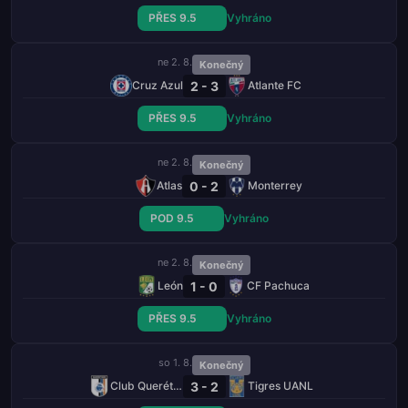
PŘES 9.5
Vyhráno
ne 2. 8.
Konečný
2 - 3
Cruz Azul
Atlante FC
PŘES 9.5
Vyhráno
ne 2. 8.
Konečný
0 - 2
Atlas
Monterrey
POD 9.5
Vyhráno
ne 2. 8.
Konečný
1 - 0
León
CF Pachuca
PŘES 9.5
Vyhráno
so 1. 8.
Konečný
3 - 2
Club Querétaro
Tigres UANL