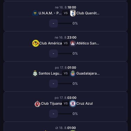
ne 16. 8.
18:00
U.N.A.M. - Pumas
Club Querétaro
VS
-
0%
ne 16. 8.
23:00
Club América
Atlético San Luis
VS
-
0%
po 17. 8.
01:00
Santos Laguna
Guadalajara Chivas
VS
-
0%
po 17. 8.
03:00
Club Tijuana
Cruz Azul
VS
-
0%
út 18. 8.
01:00