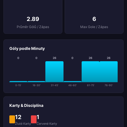
2.89
6
Průměr Gólů / Zápas
Max Gole / Zápas
Góly podle Minuty
0
0
26
0
26
26
0-15'
16-30'
31-45'
46-60'
61-75'
76-90'
Karty & Disciplína
12
1
Žluté Karty
Červené Karty