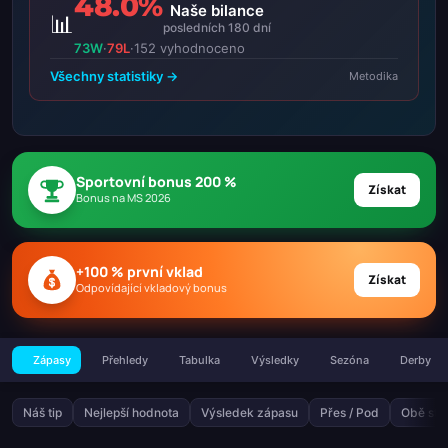
48.0%
Naše bilance
📊
posledních 180 dní
73W
·
79L
·
152 vyhodnoceno
Všechny statistiky →
Metodika
Sportovní bonus 200 %
Získat
Bonus na MS 2026
+100 % první vklad
Získat
Odpovídající vkladový bonus
Zápasy
Přehledy
Tabulka
Výsledky
Sezóna
Derby
Náš tip
Nejlepší hodnota
Výsledek zápasu
Přes / Pod
Obě stra