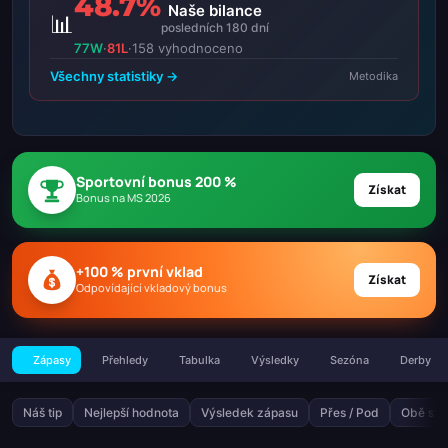
48.7%
Naše bilance
📊
posledních 180 dní
77W
·
81L
·
158 vyhodnoceno
Všechny statistiky →
Metodika
Sportovní bonus 200 %
Získat
Bonus na MS 2026
+100 % první vklad
Získat
Odpovídající vkladový bonus
Zápasy
Přehledy
Tabulka
Výsledky
Sezóna
Derby
Náš tip
Nejlepší hodnota
Výsledek zápasu
Přes / Pod
Obě stra