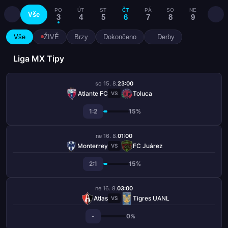
PO
ÚT
ST
ČT
PÁ
SO
NE
PO
Vše
3
4
5
6
7
8
9
10
Vše
ŽIVĚ
Brzy
Dokončeno
Derby
Liga MX Tipy
so 15. 8.
23:00
Atlante FC
Toluca
VS
1:2
15%
ne 16. 8.
01:00
Monterrey
FC Juárez
VS
2:1
15%
ne 16. 8.
03:00
Atlas
Tigres UANL
VS
-
0%