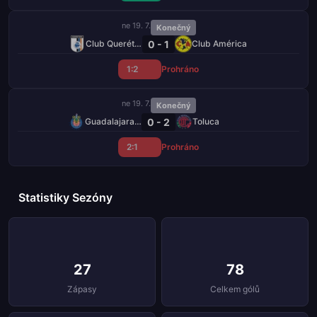
ne 19. 7.
Konečný
0 - 1
Club Querétaro
Club América
1:2
Prohráno
ne 19. 7.
Konečný
0 - 2
Guadalajara Chivas
Toluca
2:1
Prohráno
Statistiky Sezóny
27
78
Zápasy
Celkem gólů