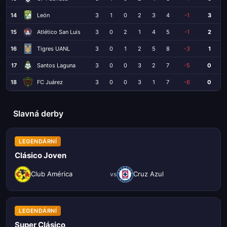
14
León
3
1
0
2
3
4
-1
3
15
Atlético San Luis
3
0
2
1
4
5
-1
2
16
Tigres UANL
3
0
1
2
5
8
-3
1
17
Santos Laguna
3
0
0
3
2
7
-5
0
18
FC Juárez
3
0
0
3
1
7
-6
0
Slavná derby
LEGENDÁRNÍ
Clásico Joven
Club América
Cruz Azul
vs
LEGENDÁRNÍ
Super Clásico