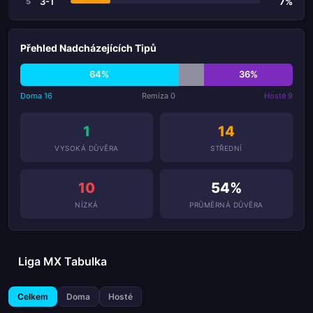
3-1
7%
5
Přehled Nadcházejících Tipů
64%
36%
Doma 16
Remíza 0
Hosté 9
1
14
VYSOKÁ DŮVĚRA
STŘEDNÍ
10
54%
NÍZKÁ
PRŮMĚRNÁ DŮVĚRA
Liga MX Tabulka
Celkem
Doma
Hosté