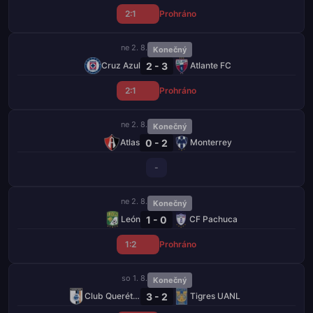
2:1
Prohráno
ne 2. 8.
Konečný
2 - 3
Cruz Azul
Atlante FC
2:1
Prohráno
ne 2. 8.
Konečný
0 - 2
Atlas
Monterrey
-
ne 2. 8.
Konečný
1 - 0
León
CF Pachuca
1:2
Prohráno
so 1. 8.
Konečný
3 - 2
Club Querétaro
Tigres UANL