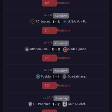
1:2
Prohráno
so 1. 8.
Konečný
1 - 5
FC Juárez
U.N.A.M. - Pumas
2:1
Prohráno
so 1. 8.
Konečný
0 - 0
Atlético San Luis
Club Tijuana
2:1
Prohráno
so 1. 8.
Konečný
1 - 1
Puebla
Guadalajara Chivas
1:2
Prohráno
po 27. 7.
Konečný
1 - 2
CF Pachuca
Club Querétaro