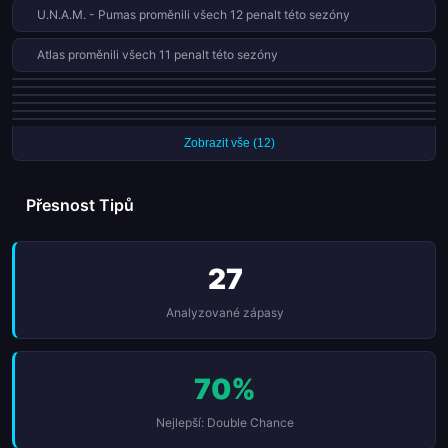
U.N.A.M. - Pumas proměnili všech 12 penalt této sezóny
Atlas proměnili všech 11 penalt této sezóny
Santos Laguna obdrželi 11 červených karet v 34 zápasech této sezóny
Mazatlán inkasovali v každém ze svých posledních 9 zápasů
Necaxa obdrželi 10 červených karet v 34 zápasech této sezóny
Club Querétaro jsou neporažení v posledních 5 ligových zápasech
FC Juárez proměnili všech 10 penalt této sezóny
León vyhráli posledních 3 ligových zápasů
Zobrazit vše (12)
Přesnost Tipů
27
Analyzované zápasy
70%
Nejlepší: Double Chance