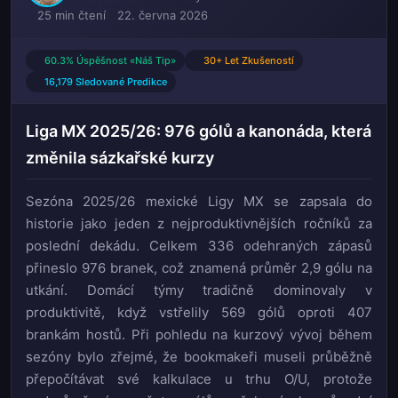
25 min čtení
22. června 2026
60.3% Úspěšnost «Náš Tip»
30+ Let Zkušeností
16,179 Sledované Predikce
Liga MX 2025/26: 976 gólů a kanonáda, která
změnila sázkařské kurzy
Sezóna 2025/26 mexické Ligy MX se zapsala do
historie jako jeden z nejproduktivnějších ročníků za
poslední dekádu. Celkem 336 odehraných zápasů
přineslo 976 branek, což znamená průměr 2,9 gólu na
utkání. Domácí týmy tradičně dominovaly v
produktivitě, když vstřelily 569 gólů oproti 407
brankám hostů. Při pohledu na kurzový vývoj během
sezóny bylo zřejmé, že bookmakeři museli průběžně
přepočítávat své kalkulace u trhu O/U, protože