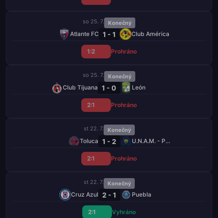
so 25. 7.
Konečný
1 - 1
Atlante FC
Club América
1:2
Prohráno
so 25. 7.
Konečný
1 - 0
Club Tijuana
León
2:1
Prohráno
st 22. 7.
Konečný
1 - 2
Toluca
U.N.A.M. - Pumas
2:1
Prohráno
st 22. 7.
Konečný
2 - 1
Cruz Azul
Puebla
2:1
Vyhráno