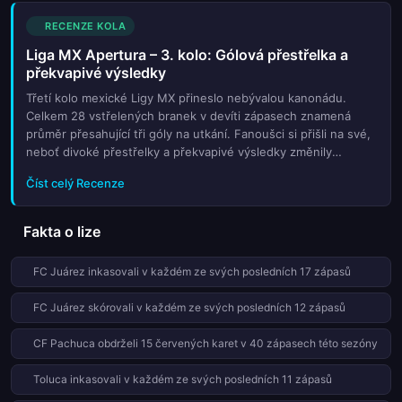
RECENZE KOLA
Liga MX Apertura – 3. kolo: Gólová přestřelka a
překvapivé výsledky
Třetí kolo mexické Ligy MX přineslo nebývalou kanonádu.
Celkem 28 vstřelených branek v devíti zápasech znamená
průměr přesahující tři góly na utkání. Fanoušci si přišli na své,
neboť divoké přestřelky a překvapivé výsledky změnily
rozložení sil v tabulce. Největším překvapením kola se stalo
Číst celý Recenze
senza...
Fakta o lize
FC Juárez inkasovali v každém ze svých posledních 17 zápasů
FC Juárez skórovali v každém ze svých posledních 12 zápasů
CF Pachuca obdrželi 15 červených karet v 40 zápasech této sezóny
Toluca inkasovali v každém ze svých posledních 11 zápasů