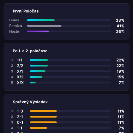
První Poločas
33%
Doma
41%
Remíza
26%
Hosté
Po 1. a 2. poločase
1/1
22%
1
2/2
22%
2
X/1
19%
3
X/2
15%
4
X/X
7%
5
Správný Výsledek
1-0
11%
1
2-1
11%
2
0-1
11%
3
1-1
7%
4