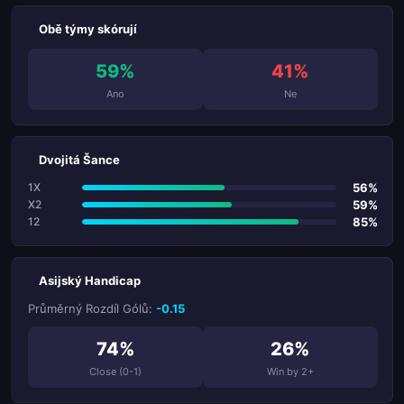
Obě týmy skórují
59%
41%
Ano
Ne
Dvojitá Šance
56%
1X
59%
X2
85%
12
Asijský Handicap
Průměrný Rozdíl Gólů:
-0.15
74%
26%
Close (0-1)
Win by 2+