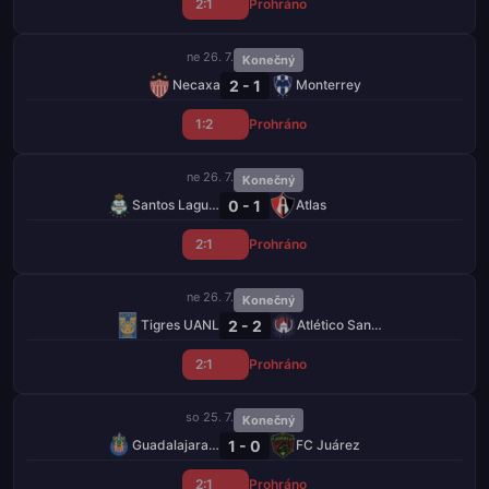
2:1
Prohráno
ne 26. 7.
Konečný
2 - 1
Necaxa
Monterrey
1:2
Prohráno
ne 26. 7.
Konečný
0 - 1
Santos Laguna
Atlas
2:1
Prohráno
ne 26. 7.
Konečný
2 - 2
Tigres UANL
Atlético San Luis
2:1
Prohráno
so 25. 7.
Konečný
1 - 0
Guadalajara Chivas
FC Juárez
2:1
Prohráno