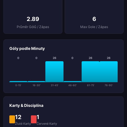
2.89
6
Průměr Gólů / Zápas
Max Gole / Zápas
Góly podle Minuty
0
0
26
0
26
26
0-15'
16-30'
31-45'
46-60'
61-75'
76-90'
Karty & Disciplína
12
1
Žluté Karty
Červené Karty