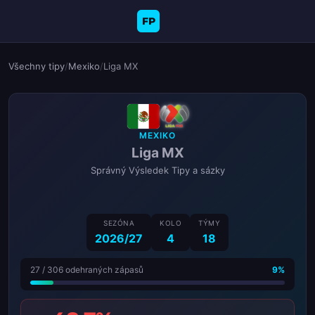
FP
Všechny tipy
/
Mexiko
/
Liga MX
MEXIKO
Liga MX
Správný Výsledek Tipy a sázky
SEZÓNA
KOLO
TÝMY
2026/27
4
18
27 / 306 odehraných zápasů
9%