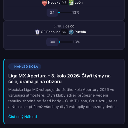
Necaxa
León
VS
2:1
13%
út 18. 8.
03:00
CF Pachuca
Puebla
VS
3:0
13%
NÁHLED KOLA
Liga MX Apertura – 3. kolo 2026: Čtyři týmy na
čele, drama je na obzoru
Mexická Liga MX vstupuje do třetího kola Apertury 2026 ve
vzrušující atmosféře. Čtyři kluby sdílejí průběžné vedení
tabulky shodně se šesti body – Club Tijuana, Cruz Azul, Atlas
a Necaxa – přičemž všechny čtyři vstoupily do sezony dvěma
výhrami. Tato bezprecedentní rovnováha na špici slibuje napí...
Číst celý Náhled