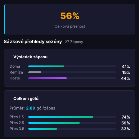
56%
Celková přesnost
Sázkové přehledy sezóny
27 Zápasy
Výsledek zápasu
41%
Doma
15%
Remíza
44%
Hosté
Celkem gólů
Průměr:
2.89
gól/zápas
74%
Přes 1.5
59%
Přes 2.5
33%
Přes 3.5