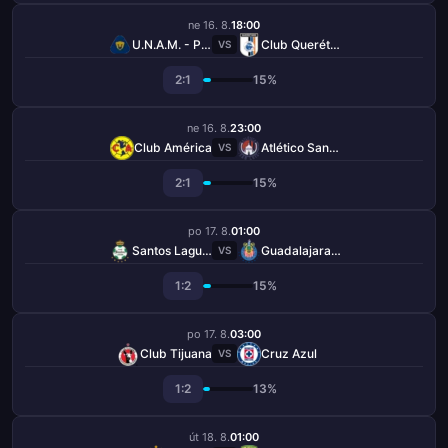
ne 16. 8.
18:00
U.N.A.M. - Pumas
Club Querétaro
VS
2:1
15%
ne 16. 8.
23:00
Club América
Atlético San Luis
VS
2:1
15%
po 17. 8.
01:00
Santos Laguna
Guadalajara Chivas
VS
1:2
15%
po 17. 8.
03:00
Club Tijuana
Cruz Azul
VS
1:2
13%
út 18. 8.
01:00