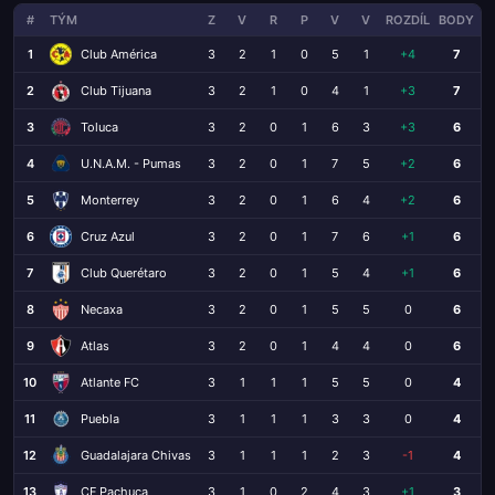
#
TÝM
Z
V
R
P
V
V
ROZDÍL
BODY
1
Club América
3
2
1
0
5
1
+4
7
2
Club Tijuana
3
2
1
0
4
1
+3
7
3
Toluca
3
2
0
1
6
3
+3
6
4
U.N.A.M. - Pumas
3
2
0
1
7
5
+2
6
5
Monterrey
3
2
0
1
6
4
+2
6
6
Cruz Azul
3
2
0
1
7
6
+1
6
7
Club Querétaro
3
2
0
1
5
4
+1
6
8
Necaxa
3
2
0
1
5
5
0
6
9
Atlas
3
2
0
1
4
4
0
6
10
Atlante FC
3
1
1
1
5
5
0
4
11
Puebla
3
1
1
1
3
3
0
4
12
Guadalajara Chivas
3
1
1
1
2
3
-1
4
13
CF Pachuca
3
1
0
2
4
3
+1
3