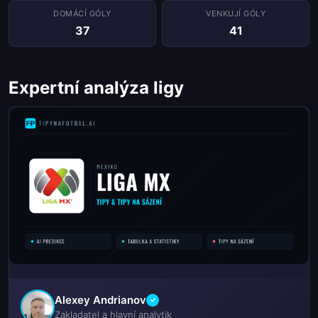
DOMÁCÍ GÓLY
VENKUJÍ GÓLY
37
41
Expertní analýza ligy
Alexey Andrianov
✓
Zakladatel a hlavní analytik