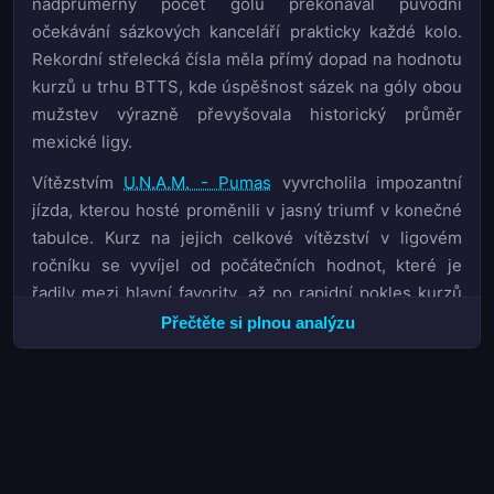
nadprůměrný počet gólů překonával původní
očekávání sázkových kanceláří prakticky každé kolo.
Rekordní střelecká čísla měla přímý dopad na hodnotu
kurzů u trhu BTTS, kde úspěšnost sázek na góly obou
mužstev výrazně převyšovala historický průměr
mexické ligy.
Vítězstvím
U.N.A.M. - Pumas
vyvrcholila impozantní
jízda, kterou hosté proměnili v jasný triumf v konečné
tabulce. Kurz na jejich celkové vítězství v ligovém
ročníku se vyvíjel od počátečních hodnot, které je
řadily mezi hlavní favority, až po rapidní pokles kurzů
po herně přesvědčivém podzimu. Analýza 1X2 trhu
Přečtěte si plnou analýzu
ukázala, že týmy s vysokým očekávaným počtem gólů
měly v tomto ročníku statisticky výrazně lepší
návratnost investice než defenzivně orientované
soupisky. Marže sázkových kanceláří se u mexické ligy
pohybovala v obvyklém rozmezí, nicméně vysoká
variabilita výsledků v závěrečných kolech přiměla