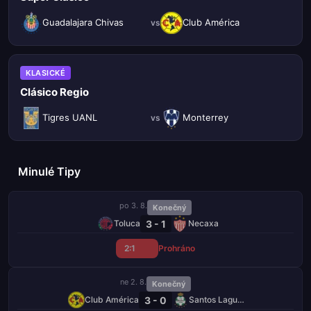
Guadalajara Chivas
Club América
vs
KLASICKÉ
Clásico Regio
Tigres UANL
Monterrey
vs
Minulé Tipy
po 3. 8.
Konečný
3 - 1
Toluca
Necaxa
2:1
Prohráno
ne 2. 8.
Konečný
3 - 0
Club América
Santos Laguna