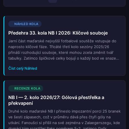
NÁHLED KOLA
Předehra 33. kola NB I 2026: Klíčové souboje
Jarní část maďarské nejvyšší fotbalové soutěže vstupuje do
naprosto klíčové fáze. Třicáté třetí kolo sezóny 2025/26
přináší rozhodující souboje, které mohou zcela změnit tvář
tabulky. Zatímco špičkové celky bojují o každý bod ve snaze
udržet náskok nebo nahatnout na vedoucí tým, na spodních
Číst celý Náhled
příčkách se hroutí naděje některých mužstev a jiné zase
zázračně táhnou za kratší konec řetězce. Tato předzápasová
analýza se zaměřuje na nejdůležitější páry kola, kde jsou
sázeny velké karty. Prohlédneme si aktuální formu týmů,
RECENZE KOLA
klíčové absencie a taktické nastavení trenérů, kteří doufají v
NB I — 2. kolo 2026/27: Gólová přestřelka a
poslední šanci na záchranu nebo triumf. Vzhledem k tomu, že
překvapení
zbývá jen několik kol do konečné bodovky, každá chyba může
být drahá. Čtenáři se dozví, které zápasy budou
Druhé kolo maďarské NB I přineslo impozantní porci 25 branek
pravděpodobně nejnapjetější a jaké faktory mohou ovlivnit
ve šesti zápasech, což v průměru dává přes čtyři góly na
výsledek. Je to čas, kdy se ukáže skutečná síla charakteru
utkání. Fanoušci si přišli na své zejména v Zalaegerszegu, kde
jednotlivých klubů a jejich schopnost vydržet pod tlakem až do
domácí tým rozstřílel Paks poměrem 5-2, zatímco Győr