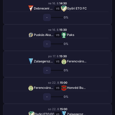
ne 16. 8.
14:30
Debreceni VSC
Győri ETO FC
VS
-
0%
ne 16. 8.
15:30
Puskás Akadémia
Paks
VS
-
0%
po 17. 8.
15:30
Zalaegerszegi TE
Ferencváros TC
VS
-
0%
so 22. 8.
15:00
Ferencváros TC
Honvéd Budapešť
VS
-
0%
so 22. 8.
15:00
Győri ETO FC
Zalaegerszegi TE
VS