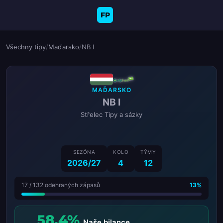
FP
Všechny tipy
/
Maďarsko
/
NB I
MAĎARSKO
NB I
Střelec Tipy a sázky
SEZÓNA
KOLO
TÝMY
2026/27
4
12
17 / 132 odehraných zápasů
13%
58.4%
Naše bilance