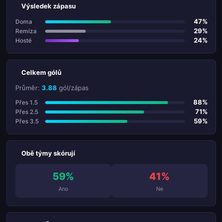
Výsledek zápasu
47%
Doma
29%
Remíza
24%
Hosté
Celkem gólů
Průměr:
3.88
gól/zápas
88%
Přes 1.5
71%
Přes 2.5
59%
Přes 3.5
Obě týmy skórují
59%
41%
Ano
Ne