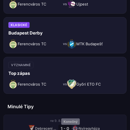
Ferencváros TC
Ujpest
vs
KLASICKÉ
Budapest Derby
Ferencváros TC
MTK Budapešť
vs
VÝZNAMNÉ
Top zápas
Ferencváros TC
Győri ETO FC
vs
Minulé Tipy
ne 9. 8.
Konečný
1 - 0
Debreceni VSC
Nyíregyháza