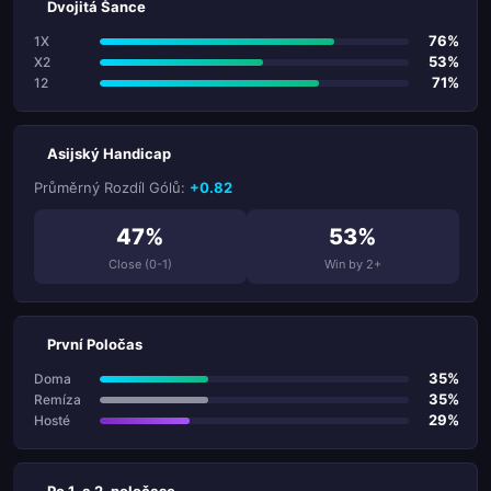
Dvojitá Šance
76%
1X
53%
X2
71%
12
Asijský Handicap
Průměrný Rozdíl Gólů:
+0.82
47%
53%
Close (0-1)
Win by 2+
První Poločas
35%
Doma
35%
Remíza
29%
Hosté