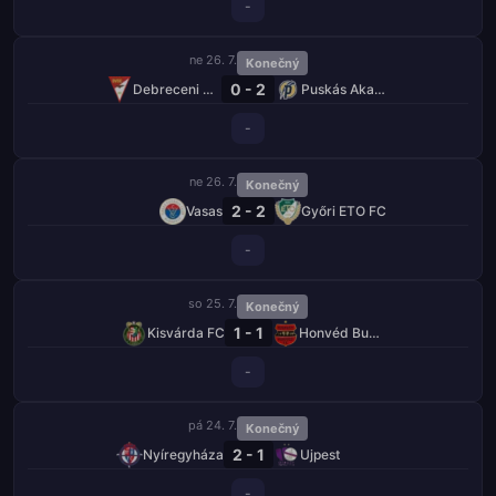
-
ne 26. 7.
Konečný
0 - 2
Debreceni VSC
Puskás Akadémia
-
ne 26. 7.
Konečný
2 - 2
Vasas
Győri ETO FC
-
so 25. 7.
Konečný
1 - 1
Kisvárda FC
Honvéd Budapešť
-
pá 24. 7.
Konečný
2 - 1
Nyíregyháza
Ujpest
-