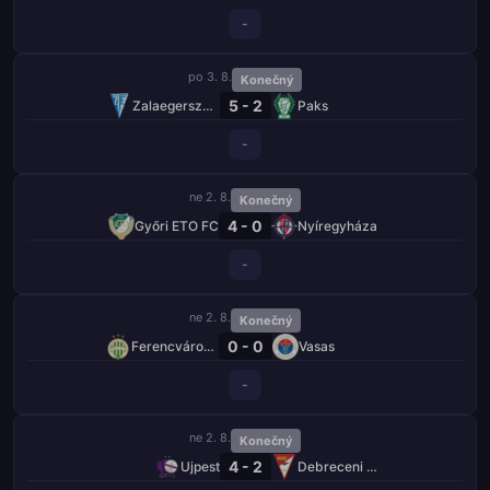
-
po 3. 8.
Konečný
5 - 2
Zalaegerszegi TE
Paks
-
ne 2. 8.
Konečný
4 - 0
Győri ETO FC
Nyíregyháza
-
ne 2. 8.
Konečný
0 - 0
Ferencváros TC
Vasas
-
ne 2. 8.
Konečný
4 - 2
Ujpest
Debreceni VSC