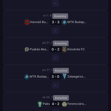
-
so 1. 8.
Konečný
3 - 3
Honvéd Budapešť
MTK Budapešť
-
pá 31. 7.
Konečný
0 - 2
Puskás Akadémia
Kisvárda FC
-
po 27. 7.
Konečný
3 - 0
MTK Budapešť
Zalaegerszegi TE
-
ne 26. 7.
Konečný
4 - 2
Paks
Ferencváros TC