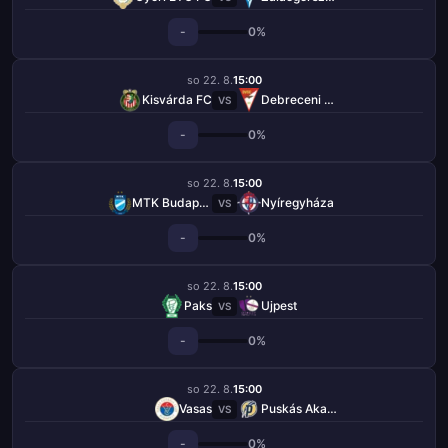
-
0%
so 22. 8.
15:00
Kisvárda FC
Debreceni VSC
VS
-
0%
so 22. 8.
15:00
MTK Budapešť
Nyíregyháza
VS
-
0%
so 22. 8.
15:00
Paks
Ujpest
VS
-
0%
so 22. 8.
15:00
Vasas
Puskás Akadémia
VS
-
0%