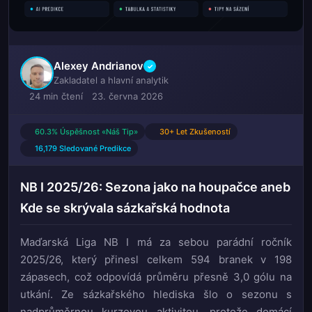
Alexey Andrianov
✓
Zakladatel a hlavní analytik
24 min čtení
23. června 2026
60.3% Úspěšnost «Náš Tip»
30+ Let Zkušeností
16,179 Sledované Predikce
NB I 2025/26: Sezona jako na houpačce aneb
Kde se skrývala sázkařská hodnota
Maďarská Liga NB I má za sebou parádní ročník
2025/26, který přinesl celkem 594 branek v 198
zápasech, což odpovídá průměru přesně 3,0 gólu na
utkání. Ze sázkařského hlediska šlo o sezonu s
nadprůměrnou kurzovou aktivitou, protože domácí