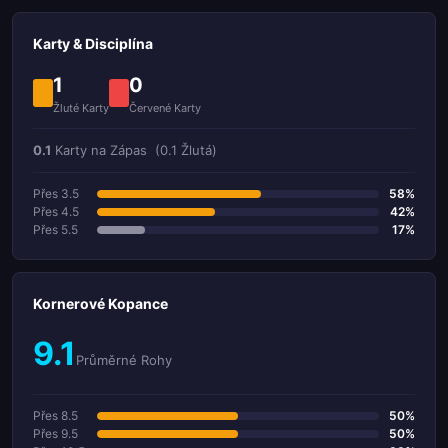
Karty & Disciplína
1
0
Žluté Karty
Červené Karty
0.1
Karty na Zápas
(0.1 Žlutá)
Přes 3.5
58%
Přes 4.5
42%
Přes 5.5
17%
Kornerové Kopance
9.1
Průměrné Rohy
Přes 8.5
50%
Přes 9.5
50%