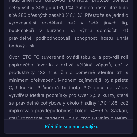
celky vsítily 308 gólů (51,9 %), zatímco hosté uložili do
sítě 286 přesných zásahů (48,1 %). Přestože se jedná o
vyrovnanější rozdělení než v řadě jiných lig,
bookmakeři v kurzech na výhru domácích (1)
pravidelně podhodnocovali schopnost hostů uhrát
bodový zisk.
Gyori ETO FC suverénně ovládl tabulku a potvrdil roli
papírového favorita v drtivé většině zápasů, což z
produktivity 1X2 trhu činilo poměrně sterilní trh s
minimem překvapení. Mnohem zajímavější byla paleta
O/U kurzů. Průměrná hodnota 3,0 gólu na zápas
vytvářela ideální podmínky pro Over 2,5 s kurzy, které
se pravidelně pohybovaly okolo hladiny 1,70–1,85, což
implikovalo pravděpodobnost kolem 54–59 %. Sázkaři,
kteří rozpoznali tendenci ligy k produktivním duelům,
zde nacházeli systematickou hodnotu.
Přečtěte si plnou analýzu