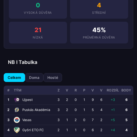
0
4
VYSOKÁ DŮVĚRA
STŘEDNÍ
21
45%
NÍZKÁ
PRŮMĚRNÁ DŮVĚRA
NB I Tabulka
Celkem
Doma
Hosté
#
TÝM
Z
V
R
P
V
V
ROZDÍL
BODY
1
Ujpest
3
2
0
1
9
6
+3
6
2
Puskás Akadémia
3
2
0
1
5
4
+1
6
3
Vasas
3
1
2
0
7
2
+5
5
4
Győri ETO FC
2
1
1
0
6
2
+4
4