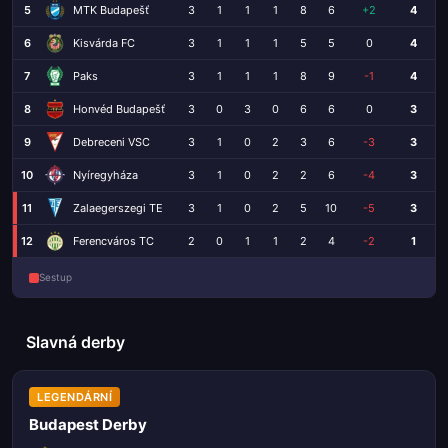
5
MTK Budapešť
3
1
1
1
8
6
+2
4
6
Kisvárda FC
3
1
1
1
5
5
0
4
7
Paks
3
1
1
1
8
9
-1
4
8
Honvéd Budapešť
3
0
3
0
6
6
0
3
9
Debreceni VSC
3
1
0
2
3
6
-3
3
10
Nyíregyháza
3
1
0
2
2
6
-4
3
11
Zalaegerszegi TE
3
1
0
2
5
10
-5
3
12
Ferencváros TC
2
0
1
1
2
4
-2
1
Sestup
Slavná derby
LEGENDÁRNÍ
Budapest Derby