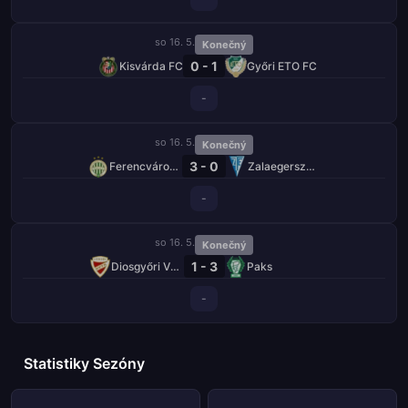
so 16. 5.
Konečný
0 - 1
Kisvárda FC
Győri ETO FC
-
so 16. 5.
Konečný
3 - 0
Ferencváros TC
Zalaegerszegi TE
-
so 16. 5.
Konečný
1 - 3
Diosgyőri VTK
Paks
-
Statistiky Sezóny