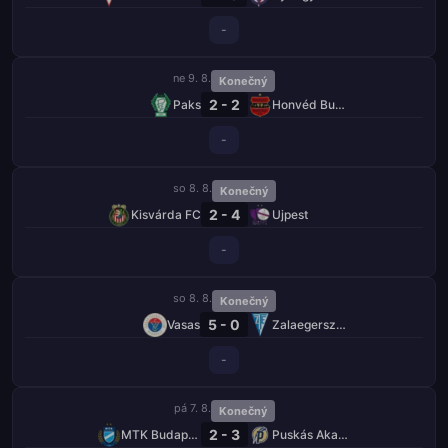
-
ne 9. 8.
Konečný
2 - 2
Paks
Honvéd Budapešť
-
so 8. 8.
Konečný
2 - 4
Kisvárda FC
Ujpest
-
so 8. 8.
Konečný
5 - 0
Vasas
Zalaegerszegi TE
-
pá 7. 8.
Konečný
2 - 3
MTK Budapešť
Puskás Akadémia