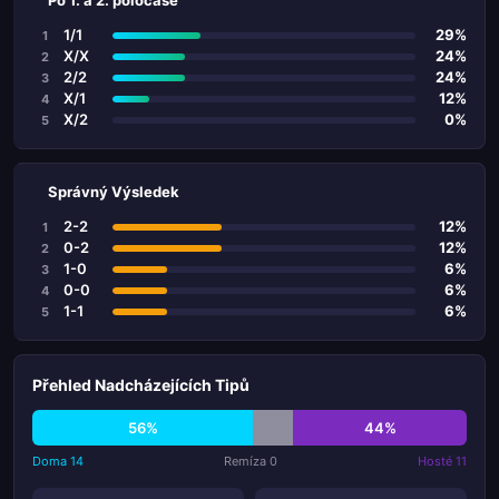
Po 1. a 2. poločase
1/1
29%
1
X/X
24%
2
2/2
24%
3
X/1
12%
4
X/2
0%
5
Správný Výsledek
2-2
12%
1
0-2
12%
2
1-0
6%
3
0-0
6%
4
1-1
6%
5
Přehled Nadcházejících Tipů
56%
44%
Doma 14
Remíza 0
Hosté 11