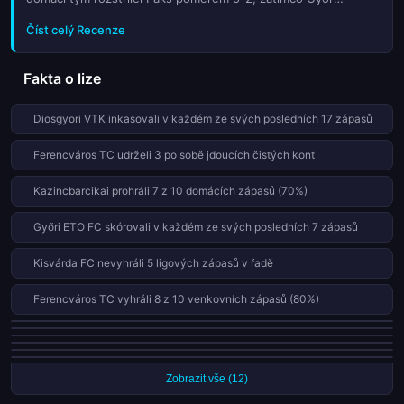
posledního hvizdu.
deklasoval Nyíregyhaszu 4-0 a oba celky tak jasně ukázaly své
Číst celý Recenze
o...
Fakta o lize
Diosgyori VTK inkasovali v každém ze svých posledních 17 zápasů
Ferencváros TC udrželi 3 po sobě jdoucích čistých kont
Kazincbarcikai prohráli 7 z 10 domácích zápasů (70%)
Győri ETO FC skórovali v každém ze svých posledních 7 zápasů
Kisvárda FC nevyhráli 5 ligových zápasů v řadě
Ferencváros TC vyhráli 8 z 10 venkovních zápasů (80%)
Ujpest prohráli 6 z 10 domácích zápasů (60%)
Ferencváros TC proměnili všech 6 penalt této sezóny
Paks proměnili všech 6 penalt této sezóny
Győri ETO FC proměnili všech 5 penalt této sezóny
Diosgyori VTK proměnili všech 5 penalt této sezóny
Nyíregyháza obdrželi 5 červených karet v 21 zápasech této sezóny
Zobrazit vše (12)