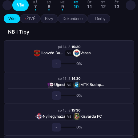
PÁ
SO
NE
PO
ÚT
ST
ČT
PÁ
Vše
7
8
9
10
11
12
13
14
Vše
ŽIVĚ
Brzy
Dokončeno
Derby
NB I Tipy
pá 14. 8.
15:30
Honvéd Budapešť
Vasas
VS
-
0%
so 15. 8.
14:30
Ujpest
MTK Budapešť
VS
-
0%
so 15. 8.
15:30
Nyíregyháza
Kisvárda FC
VS
-
0%