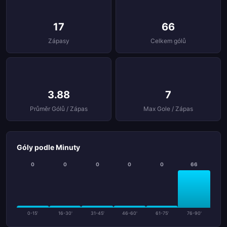
17
66
Zápasy
Celkem gólů
3.88
7
Průměr Gólů / Zápas
Max Gole / Zápas
Góly podle Minuty
0
0
0
0
0
66
0-15'
16-30'
31-45'
46-60'
61-75'
76-90'