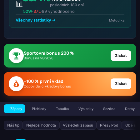
📊
posledních 180 dní
52W
·
37L
·
89 vyhodnoceno
Všechny statistiky →
Metodika
Sportovní bonus 200 %
Získat
Bonus na MS 2026
+100 % první vklad
Získat
Odpovídající vkladový bonus
Zápasy
Přehledy
Tabulka
Výsledky
Sezóna
Derby
Náš tip
Nejlepší hodnota
Výsledek zápasu
Přes / Pod
Obě stra