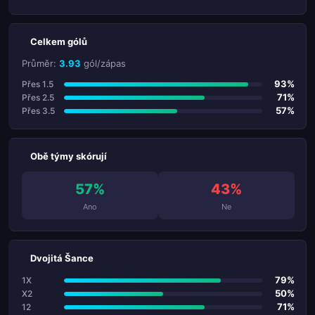
Celkem gólů
Průměr:
3.93
gól/zápas
93%
Přes 1.5
71%
Přes 2.5
57%
Přes 3.5
Obě týmy skórují
57%
43%
Ano
Ne
Dvojitá Šance
79%
1X
50%
X2
71%
12