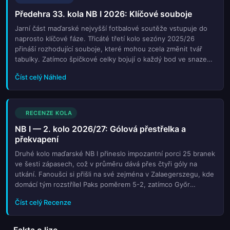
Předehra 33. kola NB I 2026: Klíčové souboje
Jarní část maďarské nejvyšší fotbalové soutěže vstupuje do
naprosto klíčové fáze. Třicáté třetí kolo sezóny 2025/26
přináší rozhodující souboje, které mohou zcela změnit tvář
tabulky. Zatímco špičkové celky bojují o každý bod ve snaze
udržet náskok nebo nahatnout na vedoucí tým, na spodních
Číst celý Náhled
příčkách se hroutí naděje některých mužstev a jiné zase
zázračně táhnou za kratší konec řetězce. Tato předzápasová
analýza se zaměřuje na nejdůležitější páry kola, kde jsou
sázeny velké karty. Prohlédneme si aktuální formu týmů,
RECENZE KOLA
klíčové absencie a taktické nastavení trenérů, kteří doufají v
NB I — 2. kolo 2026/27: Gólová přestřelka a
poslední šanci na záchranu nebo triumf. Vzhledem k tomu, že
překvapení
zbývá jen několik kol do konečné bodovky, každá chyba může
být drahá. Čtenáři se dozví, které zápasy budou
Druhé kolo maďarské NB I přineslo impozantní porci 25 branek
pravděpodobně nejnapjetější a jaké faktory mohou ovlivnit
ve šesti zápasech, což v průměru dává přes čtyři góly na
výsledek. Je to čas, kdy se ukáže skutečná síla charakteru
utkání. Fanoušci si přišli na své zejména v Zalaegerszegu, kde
jednotlivých klubů a jejich schopnost vydržet pod tlakem až do
domácí tým rozstřílel Paks poměrem 5-2, zatímco Győr
posledního hvizdu.
deklasoval Nyíregyhaszu 4-0 a oba celky tak jasně ukázaly své
Číst celý Recenze
o...