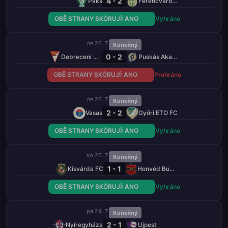
4 - 2
Paks
Ferencváros TC
OBĚ STRANY SKÓRUJÍ: ANO
Vyhráno
ne 26. 7.
Konečný
0 - 2
Debreceni VSC
Puskás Akadémia
OBĚ STRANY SKÓRUJÍ: ANO
Prohráno
ne 26. 7.
Konečný
2 - 2
Vasas
Győri ETO FC
OBĚ STRANY SKÓRUJÍ: ANO
Vyhráno
so 25. 7.
Konečný
1 - 1
Kisvárda FC
Honvéd Budapešť
OBĚ STRANY SKÓRUJÍ: ANO
Vyhráno
pá 24. 7.
Konečný
2 - 1
Nyíregyháza
Ujpest