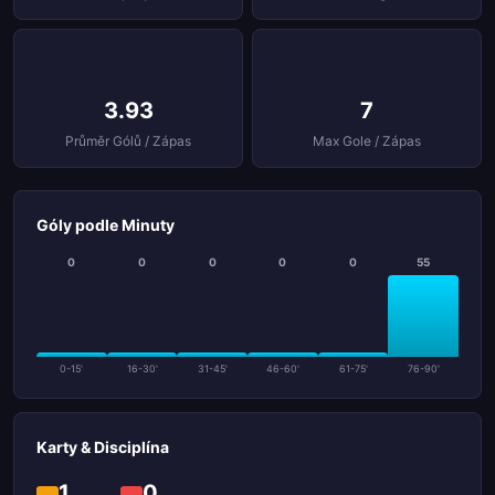
3.93
7
Průměr Gólů / Zápas
Max Gole / Zápas
Góly podle Minuty
0
0
0
0
0
55
0-15'
16-30'
31-45'
46-60'
61-75'
76-90'
Karty & Disciplína
1
0