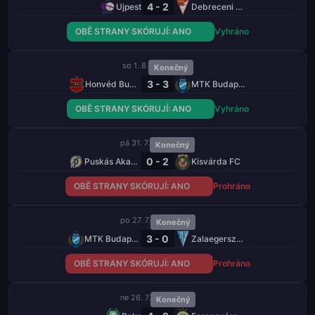
4 - 2
Ujpest
Debreceni VSC
OBĚ STRANY SKÓRUJÍ: ANO
Vyhráno
so 1. 8.
Konečný
3 - 3
Honvéd Budapešť
MTK Budapešť
OBĚ STRANY SKÓRUJÍ: ANO
Vyhráno
pá 31. 7.
Konečný
0 - 2
Puskás Akadémia
Kisvárda FC
OBĚ STRANY SKÓRUJÍ: ANO
Prohráno
po 27. 7.
Konečný
3 - 0
MTK Budapešť
Zalaegerszegi TE
OBĚ STRANY SKÓRUJÍ: ANO
Prohráno
ne 26. 7.
Konečný