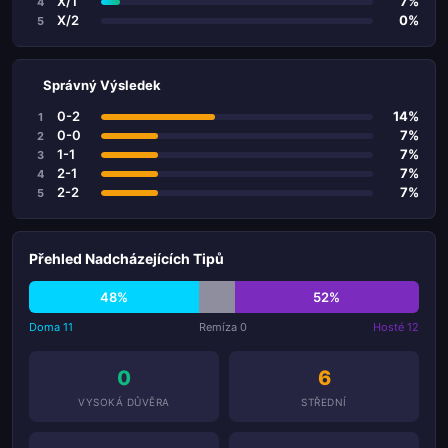
X/1
7%
4
X/2
0%
5
Správný Výsledek
0-2
14%
1
0-0
7%
2
1-1
7%
3
2-1
7%
4
2-2
7%
5
Přehled Nadcházejících Tipů
48%
52%
Doma 11
Remíza 0
Hosté 12
0
6
VYSOKÁ DŮVĚRA
STŘEDNÍ