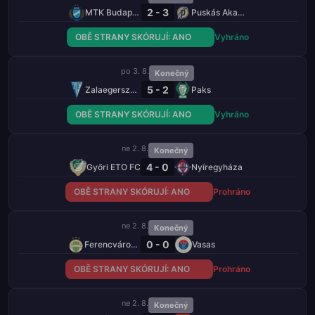
2 - 3
MTK Budapešť
Puskás Akadémia
OBĚ STRANY SKÓRUJÍ: ANO
Vyhráno
po 3. 8.
Konečný
5 - 2
Zalaegerszegi TE
Paks
OBĚ STRANY SKÓRUJÍ: ANO
Vyhráno
ne 2. 8.
Konečný
4 - 0
Győri ETO FC
Nyíregyháza
OBĚ STRANY SKÓRUJÍ: ANO
Prohráno
ne 2. 8.
Konečný
0 - 0
Ferencváros TC
Vasas
OBĚ STRANY SKÓRUJÍ: ANO
Prohráno
ne 2. 8.
Konečný