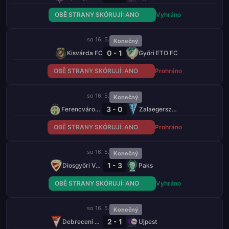
OBĚ STRANY SKÓRUJÍ: ANO
Vyhráno
so 16. 5.
Konečný
0 - 1
Kisvárda FC
Győri ETO FC
OBĚ STRANY SKÓRUJÍ: ANO
Prohráno
so 16. 5.
Konečný
3 - 0
Ferencváros TC
Zalaegerszegi TE
OBĚ STRANY SKÓRUJÍ: ANO
Prohráno
so 16. 5.
Konečný
1 - 3
Diosgyőri VTK
Paks
OBĚ STRANY SKÓRUJÍ: ANO
Vyhráno
so 16. 5.
Konečný
2 - 1
Debreceni VSC
Ujpest