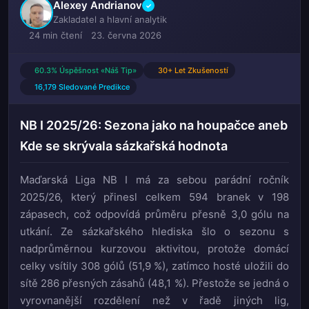
Alexey Andrianov
✓
Zakladatel a hlavní analytik
24 min čtení
23. června 2026
60.3% Úspěšnost «Náš Tip»
30+ Let Zkušeností
16,179 Sledované Predikce
NB I 2025/26: Sezona jako na houpačce aneb
Kde se skrývala sázkařská hodnota
Maďarská Liga NB I má za sebou parádní ročník
2025/26, který přinesl celkem 594 branek v 198
zápasech, což odpovídá průměru přesně 3,0 gólu na
utkání. Ze sázkařského hlediska šlo o sezonu s
nadprůměrnou kurzovou aktivitou, protože domácí
celky vsítily 308 gólů (51,9 %), zatímco hosté uložili do
sítě 286 přesných zásahů (48,1 %). Přestože se jedná o
vyrovnanější rozdělení než v řadě jiných lig,