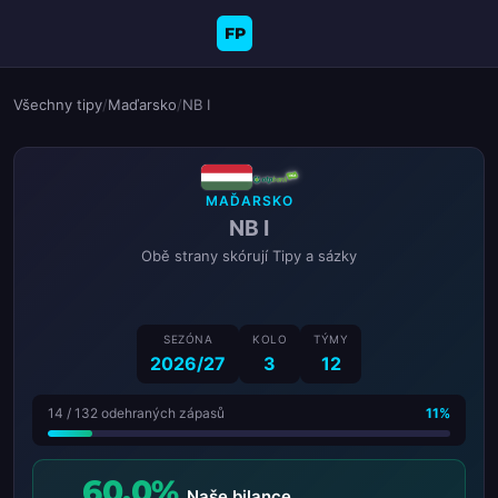
FP
Všechny tipy
/
Maďarsko
/
NB I
MAĎARSKO
NB I
Obě strany skórují Tipy a sázky
SEZÓNA
KOLO
TÝMY
2026/27
3
12
14 / 132 odehraných zápasů
11%
60.0%
Naše bilance