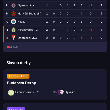
8
Nyíregyháza
2
1
0
1
2
5
-3
3
9
Honvéd Budapešť
2
0
2
0
4
4
0
2
10
Vasas
2
0
2
0
2
2
0
2
11
Ferencváros TC
2
0
1
1
2
4
-2
1
12
Debreceni VSC
2
0
0
2
2
6
-4
0
Sestup
Slavná derby
LEGENDÁRNÍ
Budapest Derby
Ferencváros TC
Ujpest
vs
KLASICKÉ