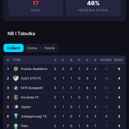
17
46%
NÍZKÁ
PRŮMĚRNÁ DŮVĚRA
NB I Tabulka
Celkem
Doma
Hosté
#
TÝM
Z
V
R
P
V
V
ROZDÍL
BODY
1
Puskás Akadémia
3
2
0
1
5
4
+1
6
2
Győri ETO FC
2
1
1
0
6
2
+4
4
3
MTK Budapešť
3
1
1
1
8
6
+2
4
4
Kisvárda FC
2
1
1
0
3
1
+2
4
5
Ujpest
2
1
0
1
5
4
+1
3
6
Zalaegerszegi TE
2
1
0
1
5
5
0
3
7
Paks
2
1
0
1
6
7
-1
3