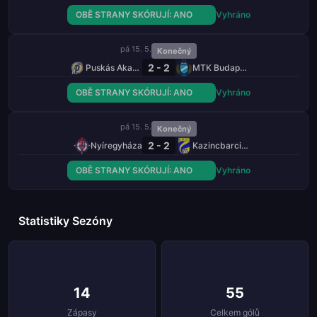
OBĚ STRANY SKÓRUJÍ: ANO
Vyhráno
pá 15. 5.
Konečný
2 - 2
Puskás Akadémia
MTK Budapešť
OBĚ STRANY SKÓRUJÍ: ANO
Vyhráno
pá 15. 5.
Konečný
2 - 2
Nyíregyháza
Kazincbarcika
OBĚ STRANY SKÓRUJÍ: ANO
Vyhráno
Statistiky Sezóny
14
55
Zápasy
Celkem gólů