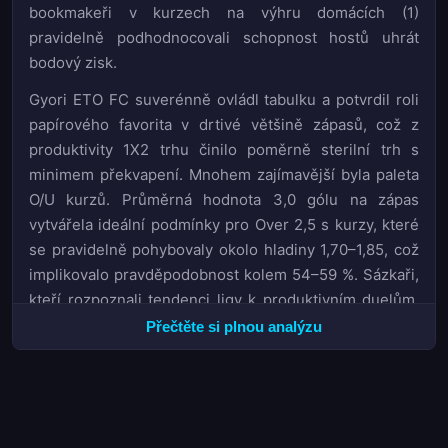
bookmakeři v kurzech na výhru domácích (1)
pravidelně podhodnocovali schopnost hostů uhrát
bodový zisk.
Gyori ETO FC suverénně ovládl tabulku a potvrdil roli
papírového favorita v drtivé většině zápasů, což z
produktivity 1X2 trhu činilo poměrně sterilní trh s
minimem překvapení. Mnohem zajímavější byla paleta
O/U kurzů. Průměrná hodnota 3,0 gólu na zápas
vytvářela ideální podmínky pro Over 2,5 s kurzy, které
se pravidelně pohybovaly okolo hladiny 1,70–1,85, což
implikovalo pravděpodobnost kolem 54–59 %. Sázkaři,
kteří rozpoznali tendenci ligy k produktivním duelům,
zde nacházeli systematickou hodnotu.
Přečtěte si plnou analýzu
Tržnice BTTS kurzů rovněž nabízela zajímavé
příležitosti. S ohledem na to, že průměrný počet gólů
přesahoval hranici tří za zápas, bookmakeři často
nastavovali kurz na BTTS ANO (obě mužstva skórují)