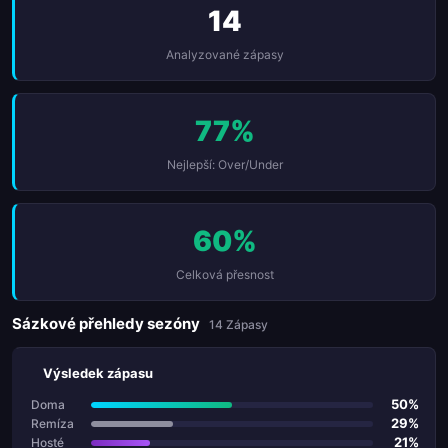
14
Analyzované zápasy
77%
Nejlepší: Over/Under
60%
Celková přesnost
Sázkové přehledy sezóny
14 Zápasy
Výsledek zápasu
50%
Doma
29%
Remíza
21%
Hosté