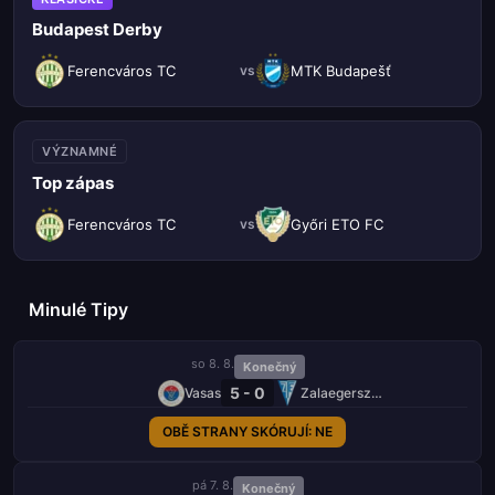
Budapest Derby
Ferencváros TC
MTK Budapešť
vs
VÝZNAMNÉ
Top zápas
Ferencváros TC
Győri ETO FC
vs
Minulé Tipy
so 8. 8.
Konečný
5 - 0
Vasas
Zalaegerszegi TE
OBĚ STRANY SKÓRUJÍ: NE
pá 7. 8.
Konečný