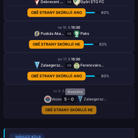
Debreceni VSC
Győri ETO FC
VS
OBĚ STRANY SKÓRUJÍ: ANO
60%
ne 16. 8.
15:30
Puskás Akadémia
Paks
VS
OBĚ STRANY SKÓRUJÍ: NE
62%
po 17. 8.
15:30
Zalaegerszegi TE
Ferencváros TC
VS
OBĚ STRANY SKÓRUJÍ: ANO
60%
so 8. 8.
Konečný
5 - 0
Vasas
Zalaegerszegi TE
OBĚ STRANY SKÓRUJÍ: NE
NÁHLED KOLA