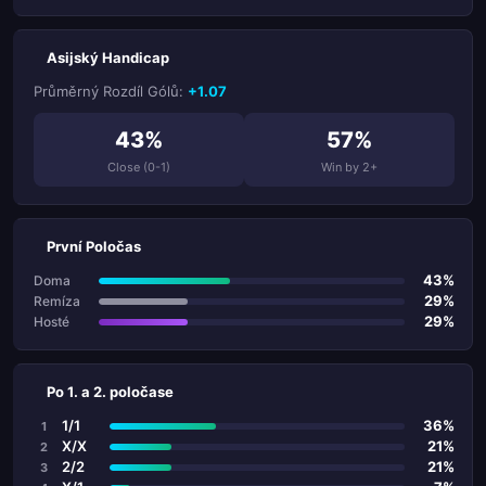
Asijský Handicap
Průměrný Rozdíl Gólů:
+1.07
43%
57%
Close (0-1)
Win by 2+
První Poločas
43%
Doma
29%
Remíza
29%
Hosté
Po 1. a 2. poločase
1/1
36%
1
X/X
21%
2
2/2
21%
3