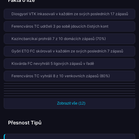
Fakta o lize
Diosgyori VTK inkasovali v každém ze svých posledních 17 zápasů
Ferencváros TC udrželi 3 po sobě jdoucích čistých kont
Kazincbarcikai prohráli 7 z 10 domácích zápasů (70%)
Győri ETO FC skórovali v každém ze svých posledních 7 zápasů
Kisvárda FC nevyhráli 5 ligových zápasů v řadě
Ferencváros TC vyhráli 8 z 10 venkovních zápasů (80%)
Ujpest prohráli 6 z 10 domácích zápasů (60%)
Ferencváros TC proměnili všech 6 penalt této sezóny
Paks proměnili všech 6 penalt této sezóny
Győri ETO FC proměnili všech 5 penalt této sezóny
Diosgyori VTK proměnili všech 5 penalt této sezóny
Nyíregyháza obdrželi 5 červených karet v 21 zápasech této sezóny
Zobrazit vše (12)
Přesnost Tipů