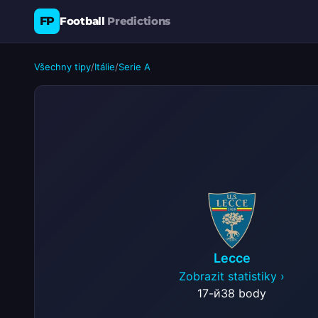
FP
Football
Predictions
Všechny tipy
/
Itálie
/
Serie A
Lecce
Zobrazit statistiky ›
17-й
38 body