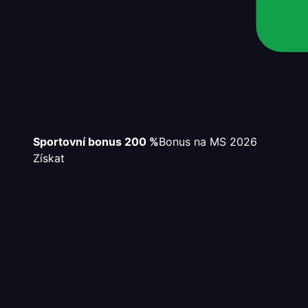
Sportovní bonus 200 %
Bonus na MS 2026
Získat