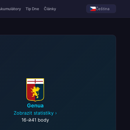
Akumulátory
Tip Dne
Články
Čeština
Genua
Zobrazit statistiky ›
16-й
41 body