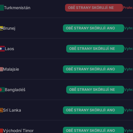
Turkmenistán
OBĚ STRANY SKÓRUJÍ: NE
Prohr
Brunej
OBĚ STRANY SKÓRUJÍ: ANO
Vyhr
Laos
OBĚ STRANY SKÓRUJÍ: NE
Vyhr
Malajsie
OBĚ STRANY SKÓRUJÍ: ANO
Vyhr
Bangladéš
OBĚ STRANY SKÓRUJÍ: NE
Vyhr
Srí Lanka
OBĚ STRANY SKÓRUJÍ: ANO
Vyhr
Východní Timor
OBĚ STRANY SKÓRUJÍ: ANO
Vyhr