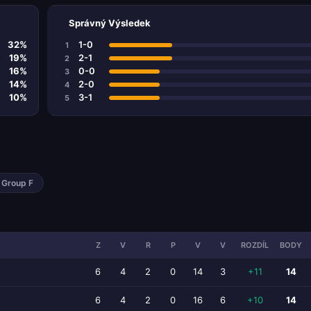
Správný Výsledek
32%
1-0
1
19%
2-1
2
16%
0-0
3
14%
2-0
4
10%
3-1
5
Group F
Z
V
R
P
V
V
ROZDÍL
BODY
6
4
2
0
14
3
+11
14
6
4
2
0
16
6
+10
14