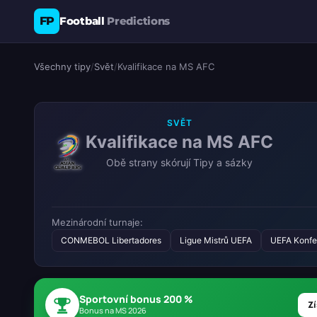
FP
Football
Predictions
Všechny tipy
/
Svět
/
Kvalifikace na MS AFC
SVĚT
Kvalifikace na MS AFC
Obě strany skórují Tipy a sázky
Mezinárodní turnaje:
CONMEBOL Libertadores
Ligue Mistrů UEFA
UEFA Konfe
Sportovní bonus 200 %
Zí
Bonus na MS 2026