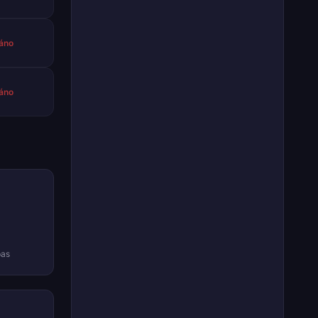
áno
áno
pas