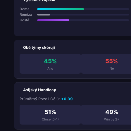
Doma
Remíza
Hosté
Obě týmy skórují
45%
55%
Ano
Ne
Asijský Handicap
Průměrný Rozdíl Gólů:
+0.39
51%
49%
Close (0-1)
Win by 2+