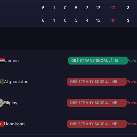
6
1
0
5
3
13
-10
3
6
1
0
5
4
15
-11
3
Jemen
OBĚ STRANY SKÓRUJÍ: NE
Vyhr
Afghánistán
OBĚ STRANY SKÓRUJÍ: NE
Prohr
Filipíny
OBĚ STRANY SKÓRUJÍ: NE
Prohr
Hongkong
OBĚ STRANY SKÓRUJÍ: NE
Prohr