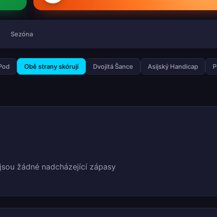
Sezóna
 Pod
Obě strany skórují
Dvojitá Šance
Asijský Handicap
P
jsou žádné nadcházející zápasy