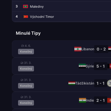
3
Maledivy
4
Východní Timor
Minulé Tipy
čt 4. 6.
0 - 2
Libanon
Konečný
út 31. 3.
5 - 1
Sýrie
Konečný
út 31. 3.
1 - 1
Tádžikistán
Konečný
út 31. 3.
2 - 1
Indie
Konečný