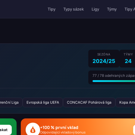
Tipy 
Tipy
Typy sázek
Ligy
Týmy
SEZÓNA
TÝMY
2024/25
24
77 / 78 odehraných zápa
renční Liga
Evropská liga UEFA
CONCACAF Pohárová liga
Kopa Ame
+100 % první vklad
skat
Odpovídající vkladový bonus