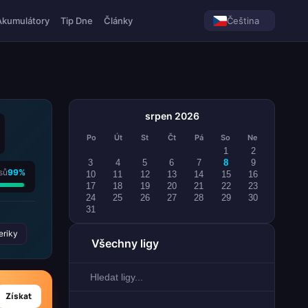
Akumulátory
Tip Dne
Články
Čeština
srpen 2026
Po
Út
St
Čt
Pá
So
Ne
1
2
3
4
5
6
7
8
9
sů
99%
10
11
12
13
14
15
16
17
18
19
20
21
22
23
24
25
26
27
28
29
30
31
riky
Všechny ligy
Získat