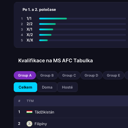
Po 1. a 2. poločase
1/1
1
2/2
2
X/1
3
X/2
4
X/X
5
Kvalifikace na MS AFC Tabulka
Group A
Group B
Group C
Group D
Group E
Celkem
Doma
Hosté
#
TÝM
1
Tádžikistán
2
Filipíny