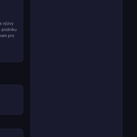
a výzvy
m podniku
znam pro