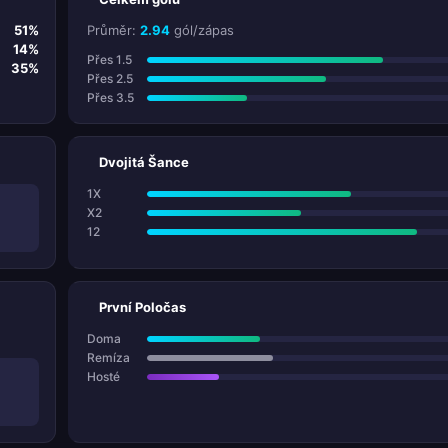
51%
Průměr:
2.94
gól/zápas
14%
Přes 1.5
35%
Přes 2.5
Přes 3.5
Dvojitá Šance
1X
X2
12
První Poločas
Doma
Remíza
Hosté