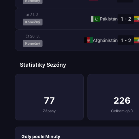
Konečný
út 31. 3.
1 - 2
Pákistán
Konečný
čt 26. 3.
1 - 2
Afghánistán
Konečný
Statistiky Sezóny
77
226
Zápasy
Celkem gólů
Góly podle Minuty