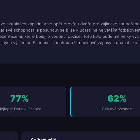
se ve skupinách západní Asie opět otevřou dveře pro zajímavé soupeření 
zat své schopnosti a posunout se blíže k účasti na největším fotbalové
rezentacemi, které bojují o vedoucí pozice. Toto kolo bude mít velký vý
atelných výsledků. Fanoušci si mohou užít napínavé zápasy a dramatické
vých skupinách.
77%
62%
ejlepší: Double Chance
Celková přesnost
Celkem gólů