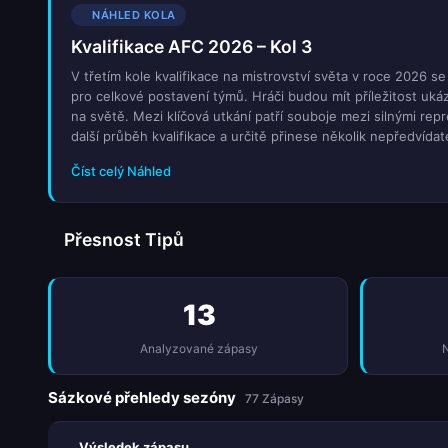
NÁHLED KOLA
Kvalifikace AFC 2026 – Kol 3
V třetím kole kvalifikace na mistrovství světa v roce 2026 
pro celkové postavení týmů. Hráči budou mít příležitost uká
na světě. Mezi klíčová utkání patří souboje mezi silnými rep
další průběh kvalifikace a určitě přinese několik nepředvíd
momenty, které by mohly změnit celkovou situaci v jednotli
Číst celý Náhled
Přesnost Tipů
13
Analyzované zápasy
N
Sázkové přehledy sezóny
77 Zápasy
Výsledek zápasu