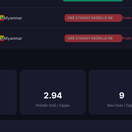
Myanmar
OBĚ STRANY SKÓRUJÍ: NE
Prohr
Myanmar
OBĚ STRANY SKÓRUJÍ: NE
Prohr
2.94
9
Průměr Gólů / Zápas
Max Gole / Zá