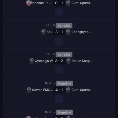
0 - 1
Incheon Red Angels W
Gumi Sportstoto W
-
so 1. 8.
Konečný
3 - 1
Soul
Changnyeong W
-
so 1. 8.
Konečný
3 - 2
Gyeongju W
Boeun Sangmu W
-
pá 31. 7.
Konečný
4 - 1
Suwon FMC W
Gumi Sportstoto W
-
pá 31. 7.
Konečný