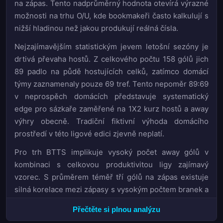
na zápas. Tento nadprůměrný hodnota otevírá výrazné
možnosti na trhu O/U, kde bookmakeři často kalkulují s
nižší hladinou než jakou produkují reálná čísla.
Nejzajímavějším statistickým jevem letošní sezóny je
drtivá převaha hostů. Z celkového počtu 158 gólů jich
89 padlo na půdě hostujících celků, zatímco domácí
týmy zaznamenaly pouze 69 tref. Tento nepoměr 89:69
v neprospěch domácích představuje systematický
edge pro sázkaře zaměřené na 1X2 kurz hostů a away
výhry obecně. Tradiční fiktivní výhoda domácího
prostředí v této ligové edici zjevně neplatí.
Pro trh BTTS implikuje vysoký počet away gólů v
kombinaci s celkovou produktivitou ligy zajímavý
vzorec. S průměrem téměř tří gólů na zápas existuje
silná korelace mezi zápasy s vysokým počtem branek a
zapojením obou mužstev do skórování. Bookmakeři
Přečtěte si plnou analýzu
jako Bet365 reflektují tuto dynamiku v kurzech, přesto