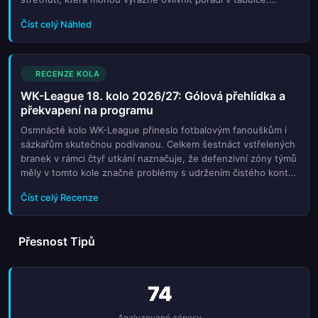
Soutěž pokračuje dynamickým tempem a každé kolo přináší
Číst celý Náhled
nové drama...
RECENZE KOLA
WK-League 18. kolo 2026/27: Gólová přehlídka a
překvapení na programu
Osmnácté kolo WK-League přineslo fotbalovým fanouškům i
sázkařům skutečnou podívanou. Celkem šestnáct vstřelených
branek v rámci čtyř utkání naznačuje, že defenzivní zóny týmů
měly v tomto kole značné problémy s udržením čistého konta.
Nejvýraznějším výsledkem dne se stala výhra Suwonu FMC v
Číst celý Recenze
pomě...
Přesnost Tipů
74
Analyzované zápasy