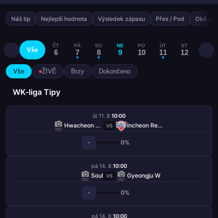
Náš tip
Nejlepší hodnota
Výsledek zápasu
Přes / Pod
Obě stra
ČT
PÁ
SO
NE
PO
ÚT
ST
ČT
Vše
6
7
8
9
10
11
12
13
Vše
ŽIVĚ
Brzy
Dokončeno
WK-liga Tipy
út 11. 8.
10:00
Hwacheon KSPO W
Incheon Red Angels W
VS
-
0%
pá 14. 8.
10:00
Soul
Gyeongju W
VS
-
0%
pá 14. 8.
10:00