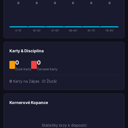
0
0
0
0
0
0
0-15'
16-30'
31-45'
46-60'
61-75'
76-90'
Karty & Disciplína
0
0
Žluté Karty
Červené Karty
0
Karty na Zápas
(0 Žlutá)
Kornerové Kopance
Statistiky brzy k dispozici