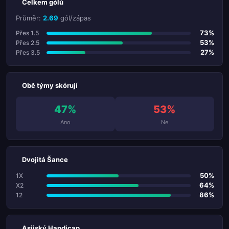
Celkem gólů
Průměr:
2.69
gól/zápas
73%
Přes 1.5
53%
Přes 2.5
27%
Přes 3.5
Obě týmy skórují
47%
53%
Ano
Ne
Dvojitá Šance
50%
1X
64%
X2
86%
12
Asijský Handicap