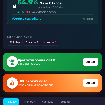
64.9%
Naše bilance
📊
posledních 180 dní
48W
·
26L
·
74 vyhodnoceno
Všechny statistiky →
Metodika
Také v Jižní Korea:
FA Pohár
K League 1
K League 2
Sportovní bonus 200 %
Získat
Bonus na MS 2026
+100 % první vklad
Získat
Odpovídající vkladový bonus
Zápasy
Přehledy
Výsledky
Sezóna