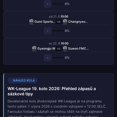
-
0%
pá 21. 8.
10:00
Gumi Sportstoto W
Changnyeong W
VS
-
0%
so 22. 8.
10:00
Gyeongju W
Suwon FMC W
VS
-
0%
NÁHLED KOLA
WK-League 19. kolo 2026: Přehled zápasů a
sázkové tipy
Devatenácté kolo jihokorejské WK-League je na programu
tento pátek 7. srpna 2026 s úvodním výkopem v 12:00 SELČ.
Fanoušci fotbalu i sázkaři se mohou těšit na čtyři zajímavé
střetnutí, která mohou výrazně ovlivnit pořadí v tabulce.