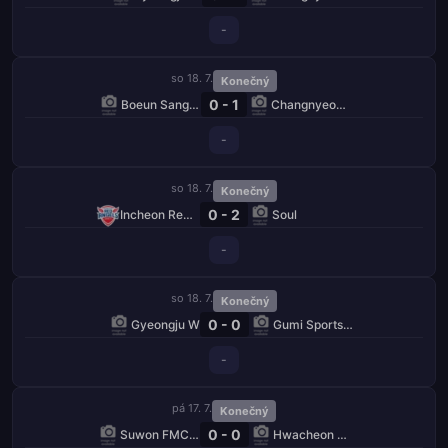
-
so 18. 7.
Konečný
0 - 1
Boeun Sangmu W
Changnyeong W
-
so 18. 7.
Konečný
0 - 2
Incheon Red Angels W
Soul
-
so 18. 7.
Konečný
0 - 0
Gyeongju W
Gumi Sportstoto W
-
pá 17. 7.
Konečný
0 - 0
Suwon FMC W
Hwacheon KSPO W