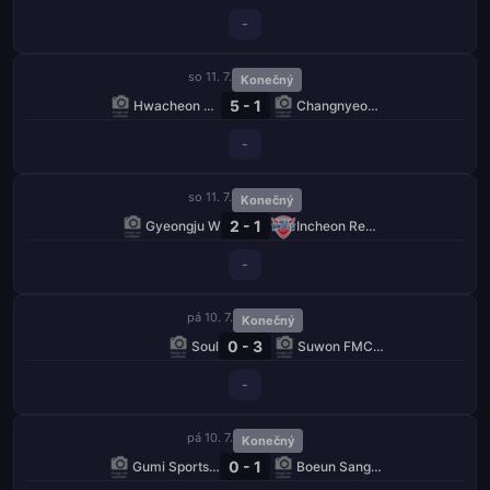
-
so 11. 7.
Konečný
5 - 1
Hwacheon KSPO W
Changnyeong W
-
so 11. 7.
Konečný
2 - 1
Gyeongju W
Incheon Red Angels W
-
pá 10. 7.
Konečný
0 - 3
Soul
Suwon FMC W
-
pá 10. 7.
Konečný
0 - 1
Gumi Sportstoto W
Boeun Sangmu W