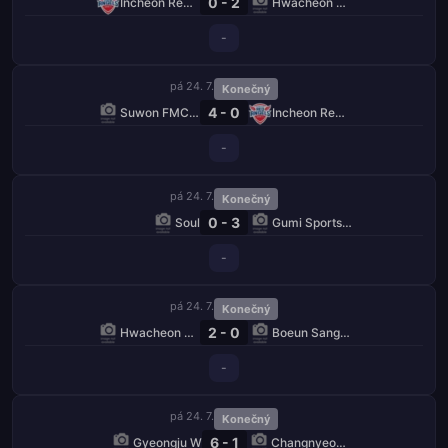
0 - 2
Incheon Red Angels W
Hwacheon KSPO W
-
pá 24. 7.
Konečný
4 - 0
Suwon FMC W
Incheon Red Angels W
-
pá 24. 7.
Konečný
0 - 3
Soul
Gumi Sportstoto W
-
pá 24. 7.
Konečný
2 - 0
Hwacheon KSPO W
Boeun Sangmu W
-
pá 24. 7.
Konečný
6 - 1
Gyeongju W
Changnyeong W