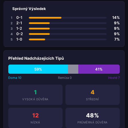
Správný Výsledek
0-1
14%
1
2-1
9%
2
1-2
9%
3
0-2
9%
4
1-0
7%
5
Přehled Nadcházejících Tipů
59%
41%
Doma 10
Remíza 0
Hosté 7
1
4
VYSOKÁ DŮVĚRA
STŘEDNÍ
12
48%
NÍZKÁ
PRŮMĚRNÁ DŮVĚRA