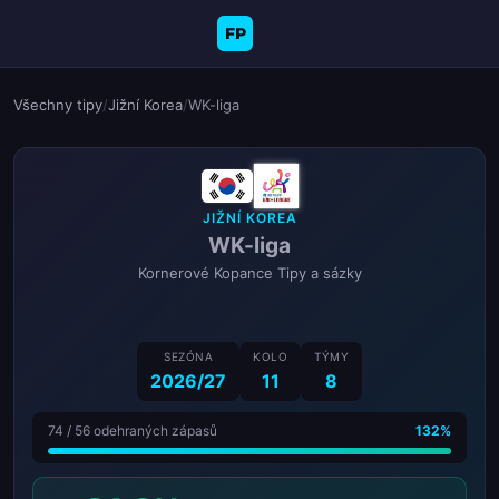
FP
Všechny tipy
/
Jižní Korea
/
WK-liga
JIŽNÍ KOREA
WK-liga
Kornerové Kopance Tipy a sázky
SEZÓNA
KOLO
TÝMY
2026/27
11
8
74 / 56 odehraných zápasů
132%