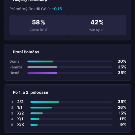
Průměrný Rozdíl Gólů:
-0.15
58%
42%
Close (0-1)
Win by 2+
První Poločas
30%
Doma
35%
Remíza
35%
Hosté
Po 1. a 2. poločase
2/2
35%
1
1/1
26%
2
X/2
15%
3
X/1
11%
4
X/X
9%
5