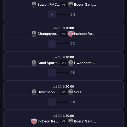
Suwon FMC W
Boeun Sangmu W
VS
-
0%
so 15. 8.
10:00
Changnyeong W
Incheon Red Angels W
VS
-
0%
so 15. 8.
10:00
Gumi Sportstoto W
Hwacheon KSPO W
VS
-
0%
pá 21. 8.
10:00
Hwacheon KSPO W
Soul
VS
-
0%
pá 21. 8.
10:00
Incheon Red Angels W
Boeun Sangmu W
VS