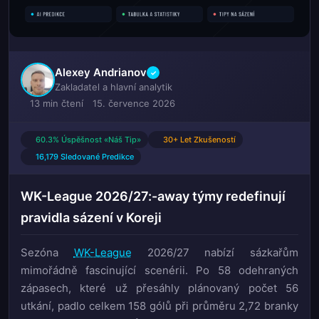
Alexey Andrianov
✓
Zakladatel a hlavní analytik
13 min čtení
15. července 2026
60.3% Úspěšnost «Náš Tip»
30+ Let Zkušeností
16,179 Sledované Predikce
WK-League 2026/27:-away týmy redefinují
pravidla sázení v Koreji
Sezóna
WK-League
2026/27 nabízí sázkařům
mimořádně fascinující scenérii. Po 58 odehraných
zápasech, které už přesáhly plánovaný počet 56
utkání, padlo celkem 158 gólů při průměru 2,72 branky