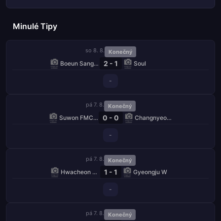
Minulé Tipy
so 8. 8.
Konečný
2 - 1
Boeun Sangmu W
Soul
-
pá 7. 8.
Konečný
0 - 0
Suwon FMC W
Changnyeong W
-
pá 7. 8.
Konečný
1 - 1
Hwacheon KSPO W
Gyeongju W
-
pá 7. 8.
Konečný