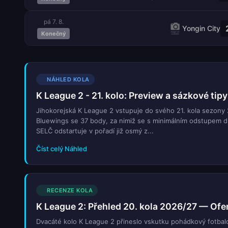
pá 7. 8.
Yongin City
Konečný
NÁHLED KOLA
K League 2 - 21. kolo: Preview a sázkové tipy
Jihokorejská K League 2 vstupuje do svého 21. kola sezon
Bluewings se 37 body, za nimiž se s minimálním odstupem d
SELČ odstartuje v pořadí již osmý z...
Číst celý Náhled
RECENZE KOLA
K League 2: Přehled 20. kola 2026/27 — Ofe
Dvacáté kolo K League 2 přineslo vskutku pohádkový fotba