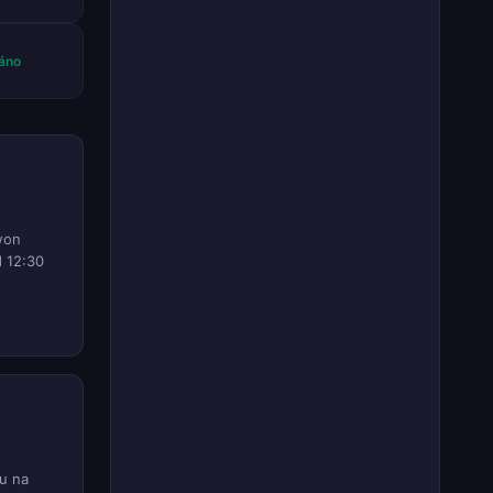
áno
won
d 12:30
u na