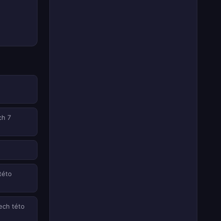
ch 7
této
ech této