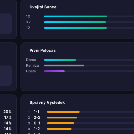
Dvojitá Šance
1X
X2
12
První Poločas
Doma
Remíza
Hosté
Správný Výsledek
20%
1-1
1
17%
2-2
2
14%
0-1
3
14%
1-2
4