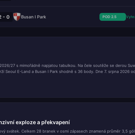
2 - 0
Busan I Park
POD 2.5
Vyhr
y 2026/27 s mimořádně napjatou tabulkou. Na čele soutěže se derou Su
rží Seoul E-Land a Busan I Park shodně s 36 body. Dne 7. srpna 2026 o
nzivní exploze a překvapení
lový svátek. Celkem 28 branek v osmi zápasech znamená průměr 3,5 gól