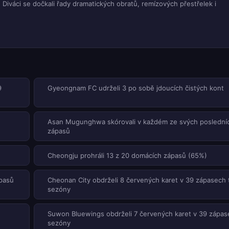
. Diváci se dočkali řady dramatických obratů, remízových přestřelek i
9
Gyeongnam FC udrželi 3 po sobě jdoucích čistých kont
Asan Mugunghwa skórovali v každém ze svých poslední
zápasů
Cheongju prohráli 13 z 20 domácích zápasů (65%)
pasů
Cheonan City obdrželi 8 červených karet v 39 zápasech 
sezóny
Suwon Bluewings obdrželi 7 červených karet v 39 zápas
sezóny