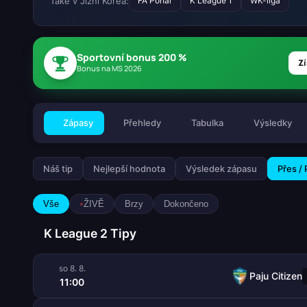
Také v Jižní Korea:
FA Pohár
K League 1
WK-liga
Sportovní bonus 200 %
Zí
Bonus na MS 2026
Zápasy
Přehledy
Tabulka
Výsledky
Náš tip
Nejlepší hodnota
Výsledek zápasu
Přes /
Vše
ŽIVĚ
Brzy
Dokončeno
K League 2 Tipy
so 8. 8.
Paju Citizen
11:00