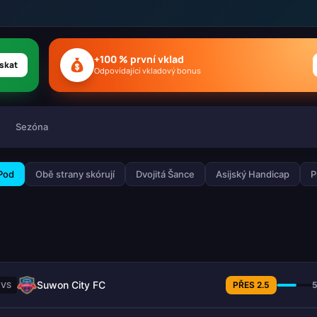
+100 % první vklad
skat
Odpovídající vkladový bonus
Sezóna
 Pod
Obě strany skórují
Dvojitá Šance
Asijský Handicap
P
Suwon City FC
PŘES 2.5
VS