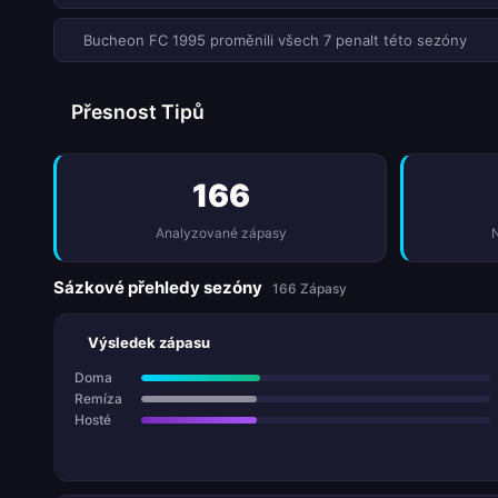
Bucheon FC 1995 proměnili všech 7 penalt této sezóny
Přesnost Tipů
166
Analyzované zápasy
N
Sázkové přehledy sezóny
166 Zápasy
Výsledek zápasu
Doma
Remíza
Hosté