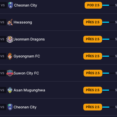
Cheonan City
POD 2.5
VS
Hwaseong
PŘES 2.5
VS
Jeonnam Dragons
PŘES 2.5
VS
Gyeongnam FC
PŘES 2.5
VS
Suwon City FC
PŘES 2.5
VS
Asan Mugunghwa
PŘES 2.5
VS
Cheonan City
PŘES 2.5
VS