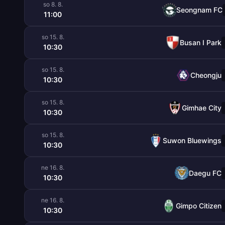
so 8. 8.
Seongnam FC
11:00
so 15. 8.
Busan I Park
10:30
so 15. 8.
Cheongju
10:30
so 15. 8.
Gimhae City
10:30
so 15. 8.
Suwon Bluewings
10:30
ne 16. 8.
Daegu FC
10:30
ne 16. 8.
Gimpo Citizen
10:30