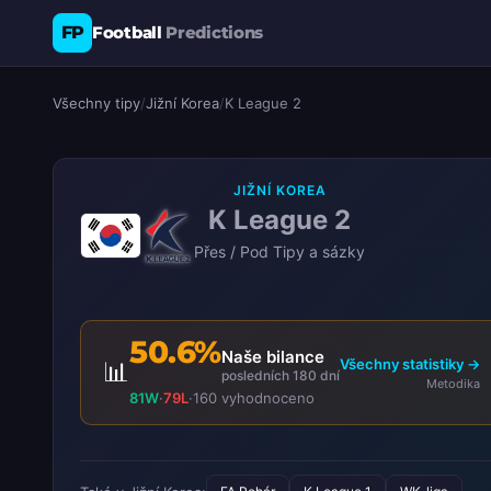
FP
Football
Predictions
Všechny tipy
/
Jižní Korea
/
K League 2
JIŽNÍ KOREA
K League 2
Přes / Pod Tipy a sázky
50.6%
Naše bilance
Všechny statistiky →
📊
posledních 180 dní
Metodika
81W
·
79L
·
160 vyhodnoceno