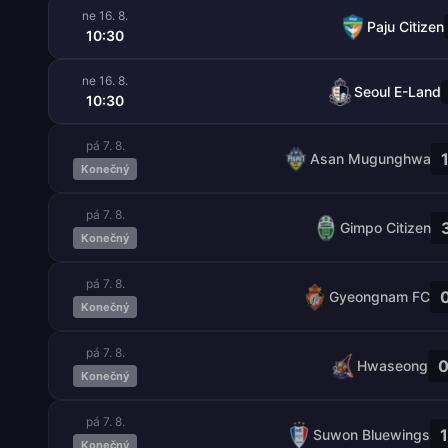
ne 16. 8.
Paju Citizen
10:30
ne 16. 8.
Seoul E-Land
10:30
pá 7. 8.
1
Asan Mugunghwa
Konečný
pá 7. 8.
Gimpo Citizen
Konečný
pá 7. 8.
0
Gyeongnam FC
Konečný
pá 7. 8.
0
Hwaseong
Konečný
pá 7. 8.
1
Suwon Bluewings
Konečný