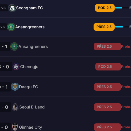
Seongnam FC
POD 2.5
VS
Ansangreeners
PŘES 2.5
VS
 - 1
Ansangreeners
PŘES 2.5
Prohr
3 - 0
Cheongju
POD 2.5
Prohr
 - 1
Daegu FC
PŘES 2.5
Prohr
 - 0
Seoul E-Land
PŘES 2.5
Prohr
 - 0
Gimhae City
PŘES 2.5
Prohr