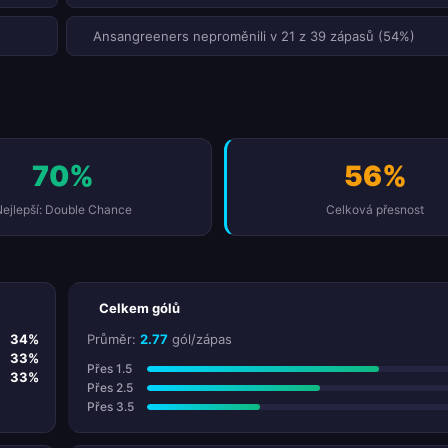
Ansangreeners neproměnili v 21 z 39 zápasů (54%)
70%
56%
ejlepší: Double Chance
Celková přesnost
Celkem gólů
34%
Průměr:
2.77
gól/zápas
33%
Přes 1.5
33%
Přes 2.5
Přes 3.5