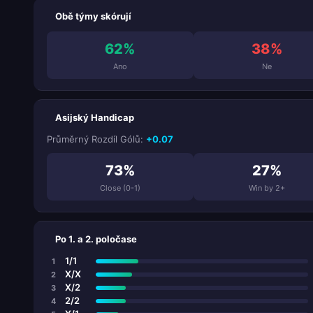
Obě týmy skórují
62%
38%
Ano
Ne
Asijský Handicap
Průměrný Rozdíl Gólů:
+0.07
73%
27%
Close (0-1)
Win by 2+
Po 1. a 2. poločase
1/1
1
X/X
2
X/2
3
2/2
4