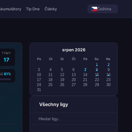
Akumulátory
Tip Dne
Články
Čeština
srpen 2026
TÝMY
17
Po
Út
St
Čt
Pá
So
Ne
1
2
3
4
5
6
7
8
9
sů
61%
10
11
12
13
14
15
16
17
18
19
20
21
22
23
24
25
26
27
28
29
30
31
Všechny ligy