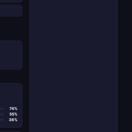
74%
55%
36%