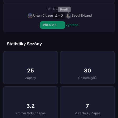
st 15. 7.
Prodl.
4 - 2
Ulsan Citizen
Seoul E-Land
PŘES 2.5
Vyhráno
Statistiky Sezóny
25
80
Zápasy
Celkem gólů
3.2
7
Průměr Gólů / Zápas
Max Gole / Zápas