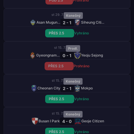
POD 2.5
Prohráno
st 29. 7.
Konečný
2 - 1
Asan Mugunghwa
Siheung Citizen
PŘES 2.5
Vyhráno
st 15. 7.
Prodl.
0 - 1
Gyeongnam FC
Yeoju Sejong
PŘES 2.5
Prohráno
st 15. 7.
Konečný
2 - 1
Cheonan City
Mokpo
PŘES 2.5
Vyhráno
st 15. 7.
Konečný
4 - 0
Busan I Park
Geoje Citizen
PŘES 2.5
Vyhráno