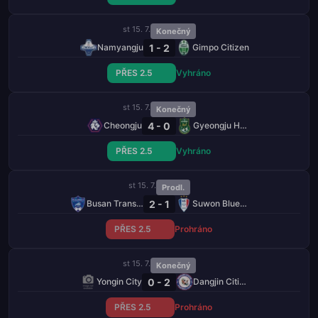
st 15. 7.
Konečný
1 - 2
Namyangju
Gimpo Citizen
PŘES 2.5
Vyhráno
st 15. 7.
Konečný
4 - 0
Cheongju
Gyeongju HNP
PŘES 2.5
Vyhráno
st 15. 7.
Prodl.
2 - 1
Busan Transportation
Suwon Bluewings
PŘES 2.5
Prohráno
st 15. 7.
Konečný
0 - 2
Yongin City
Dangjin Citizen
PŘES 2.5
Prohráno