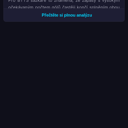
Pro BTTS sázkaře to znamená, že zápasy s vysokým
očekávaným počtem gólů častěji končí splněním obou
trhů.
Přečtěte si plnou analýzu
Průměrná produktivita přes 3 góly na zápas ukazuje,
že O/U trhy s hranicí 2,5 jsou v tomto ročníku velmi
spolehlivé ve směru Over. Taktická evoluce směrem k
rychlejšímu přechodu a menšímu důrazu na defenzivní
stabilitu vytvořila prostředí, kde i průměrně defenzivní
celky dokáží skórovat. Pro analytiky a sázkaře tento
ročník FA Cupu demonstruje, že tradiční statistiky
domácího prostředí vyžadují přehodnocení.
Soutěž o titul v KFA Cupu
Letošní ročník KFA Cupu výrazně prověřil herní
vyspělost všech zúčastněných mužstev. Kluby, které
vsadily na aktivní pojetí hry s důrazem na držení míče
ve středu pole, si vybudovaly stabilní základnu pro
kontrolu zápasů. Jejich schopnost přizpůsobit se