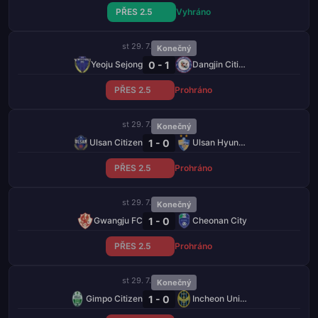
PŘES 2.5
Vyhráno
st 29. 7.
Konečný
0 - 1
Yeoju Sejong
Dangjin Citizen
PŘES 2.5
Prohráno
st 29. 7.
Konečný
1 - 0
Ulsan Citizen
Ulsan Hyundai FC
PŘES 2.5
Prohráno
st 29. 7.
Konečný
1 - 0
Gwangju FC
Cheonan City
PŘES 2.5
Prohráno
st 29. 7.
Konečný
1 - 0
Gimpo Citizen
Incheon United