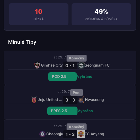
10
49%
NÍZKÁ
PRŮMĚRNÁ DŮVĚRA
Minulé Tipy
st 29. 7.
Konečný
0 - 1
Gimhae City
Seongnam FC
POD 2.5
Vyhráno
st 29. 7.
Pen.
3 - 3
Jeju United FC
Hwaseong
PŘES 2.5
Vyhráno
st 29. 7.
Konečný
1 - 3
Cheongju
FC Anyang