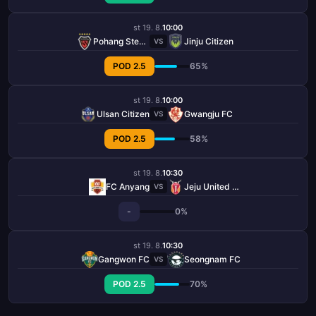
st 19. 8.
10:00
Pohang Steelers
Jinju Citizen
VS
POD 2.5
65%
st 19. 8.
10:00
Ulsan Citizen
Gwangju FC
VS
POD 2.5
58%
st 19. 8.
10:30
FC Anyang
Jeju United FC
VS
-
0%
st 19. 8.
10:30
Gangwon FC
Seongnam FC
VS
POD 2.5
70%