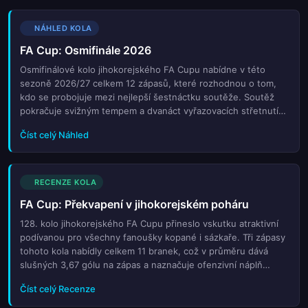
NÁHLED KOLA
FA Cup: Osmifinále 2026
Osmifinálové kolo jihokorejského FA Cupu nabídne v této
sezoně 2026/27 celkem 12 zápasů, které rozhodnou o tom,
kdo se probojuje mezi nejlepší šestnáctku soutěže. Soutěž
pokračuje svižným tempem a dvanáct vyřazovacích střetnutí
slibuje drama a překvapení na každém hřišti.
Číst celý Náhled
RECENZE KOLA
FA Cup: Překvapení v jihokorejském poháru
128. kolo jihokorejského FA Cupu přineslo vskutku atraktivní
podívanou pro všechny fanoušky kopané i sázkaře. Tři zápasy
tohoto kola nabídly celkem 11 branek, což v průměru dává
slušných 3,67 gólu na zápas a naznačuje ofenzivní náplň
celého kola. Bookmakeři mohli být spokojení s tím, že většina
Číst celý Recenze
f...