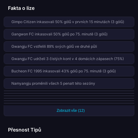
Fakta o lize
Gimpo Citizen inkasovali 50% gólů v prvních 15 minutách (3 gólů)
Gangwon FC inkasovali 50% gólů po 75. minutě (3 gólů)
Gwangju FC vstřelili 89% svých gólů ve druhé půli
Gwangju FC udrželi 3 čistých kont v 4 domácích zápasech (75%)
Bucheon FC 1995 inkasovali 43% gólů po 75. minutě (3 gólů)
Namyangju proměnili všech 5 penalt této sezóny
Gimpo Citizen vstřelili 38% svých gólů po 75. minutě (3 gólů)
Gimpo Citizen vstřelili 75% svých gólů ve druhé půli
Jeonbuk Motors vstřelili 33% svých gólů po 75. minutě (4 gólů)
Gwangju FC udrželi 3 čistých kont z 6 zápasů (50%)
Jeonbuk Motors vstřelili 67% svých gólů ve druhé půli
Jeonbuk Motors průměrně 2.8 žlutých karet na zápas (17 z 6 zápasů)
Zobrazit vše (12)
Přesnost Tipů