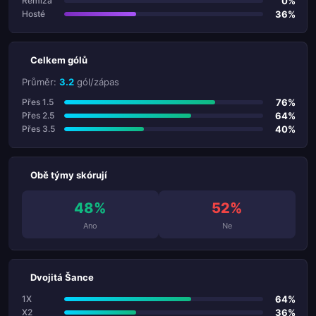
0%
Remíza
36%
Hosté
Celkem gólů
Průměr:
3.2
gól/zápas
76%
Přes 1.5
64%
Přes 2.5
40%
Přes 3.5
Obě týmy skórují
48%
52%
Ano
Ne
Dvojitá Šance
64%
1X
36%
X2