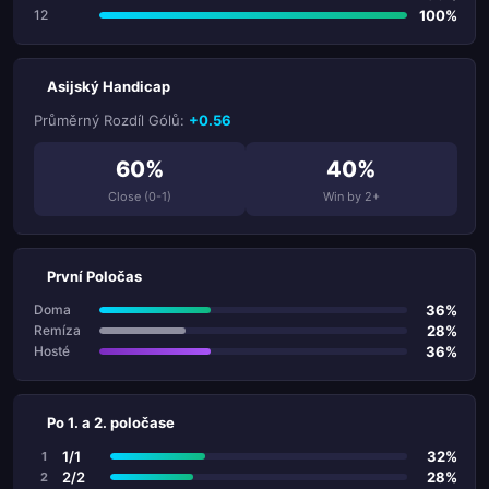
100%
12
Asijský Handicap
Průměrný Rozdíl Gólů:
+0.56
60%
40%
Close (0-1)
Win by 2+
První Poločas
36%
Doma
28%
Remíza
36%
Hosté
Po 1. a 2. poločase
1/1
32%
1
2/2
28%
2