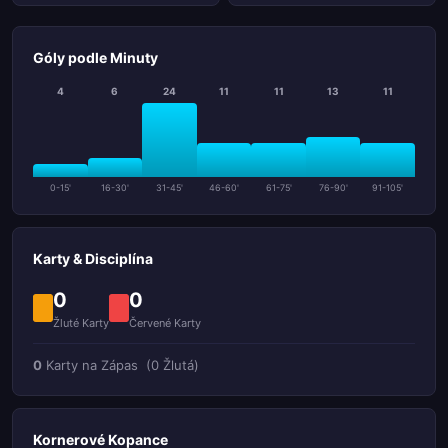
Góly podle Minuty
4
6
24
11
11
13
11
0-15'
16-30'
31-45'
46-60'
61-75'
76-90'
91-105'
Karty & Disciplína
0
0
Žluté Karty
Červené Karty
0
Karty na Zápas
(0 Žlutá)
Kornerové Kopance