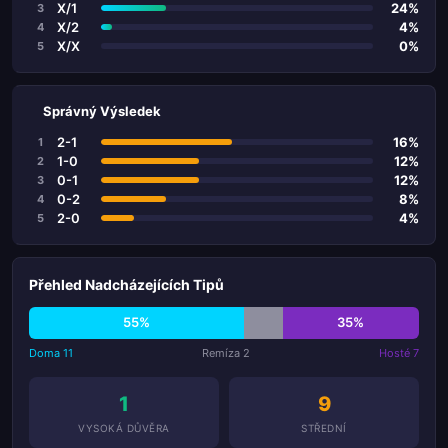
X/1
24%
3
X/2
4%
4
X/X
0%
5
Správný Výsledek
2-1
16%
1
1-0
12%
2
0-1
12%
3
0-2
8%
4
2-0
4%
5
Přehled Nadcházejících Tipů
55%
35%
Doma 11
Remíza 2
Hosté 7
1
9
VYSOKÁ DŮVĚRA
STŘEDNÍ