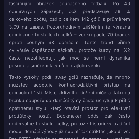
fascinující obrázek současného fotbalu. Po 46
odehraných zápasech, což představuje 78 %
celkového počtu, padlo celkem 142 gólů s průměrem
3,09 na zápas. Pozoruhodným zjištěním je výrazná
dominance hostujících celků – venku padlo 79 branek
oproti pouhým 63 domácím. Tento trend přímo
ovlivňuje úspěšnost sázkařů, protože kurzy na 1X2
často nezohledňují, jak moc se herní dynamika
posunula směrem k týmům hrajícím venku.
Takto vysoký podíl away gólů naznačuje, že mnoho
mužstev adoptuje kontraproduktivní přístup na
domácím hřišti. Místo aktivního držení míče a tlaku na
branku soupeře se domácí týmy často uchylují k příliš
opatrnému stylu, který otevírá prostor pro efektivní
protiútoky hostů. Bookmaker odds pak často
undervalue hostující celky, protože historicky tradiční
model domácí výhody již neplatí tak striktně jako dříve.