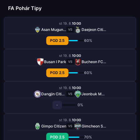
FA Pohár Tipy
st 19. 8.
10:00
Asan Mugunghwa
Daejeon Citizen
VS
POD 2.5
60%
st 19. 8.
10:00
Busan I Park
Bucheon FC 1995
VS
POD 2.5
60%
st 19. 8.
10:00
Dangjin Citizen
Jeonbuk Motors
VS
-
0%
st 19. 8.
10:00
Gimpo Citizen
Gimcheon Sangmu FC
VS
POD 2.5
70%