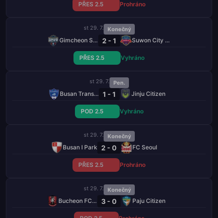
PŘES 2.5
Prohráno
st 29. 7.
Konečný
2 - 1
Gimcheon Sangmu FC
Suwon City FC
PŘES 2.5
Vyhráno
st 29. 7.
Pen.
1 - 1
Busan Transportation
Jinju Citizen
POD 2.5
Vyhráno
st 29. 7.
Konečný
2 - 0
Busan I Park
FC Seoul
PŘES 2.5
Prohráno
st 29. 7.
Konečný
3 - 0
Bucheon FC 1995
Paju Citizen