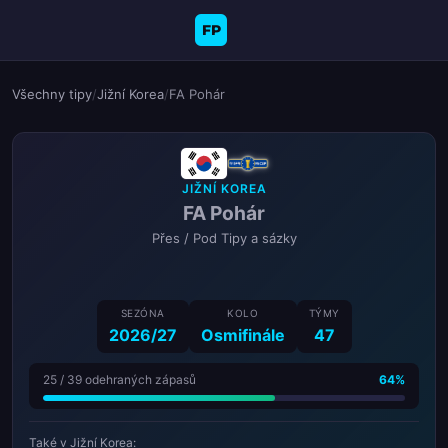
FP
Všechny tipy
/
Jižní Korea
/
FA Pohár
JIŽNÍ KOREA
FA Pohár
Přes / Pod Tipy a sázky
SEZÓNA
KOLO
TÝMY
2026/27
Osmifinále
47
25 / 39 odehraných zápasů
64%
Také v Jižní Korea: