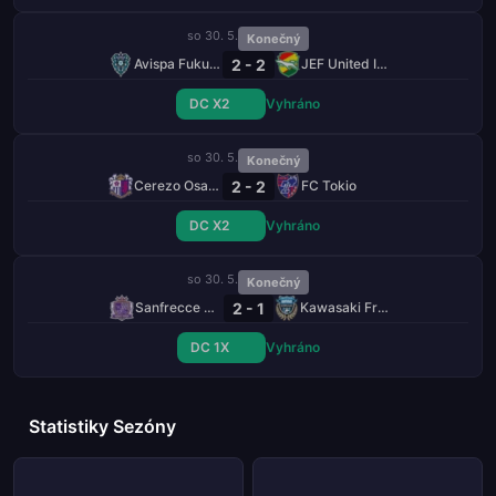
so 30. 5.
Konečný
2 - 2
Avispa Fukuoka
JEF United Ichihara Chiba
DC X2
Vyhráno
so 30. 5.
Konečný
2 - 2
Cerezo Osaka
FC Tokio
DC X2
Vyhráno
so 30. 5.
Konečný
2 - 1
Sanfrecce Hiroshima
Kawasaki Frontale
DC 1X
Vyhráno
Statistiky Sezóny