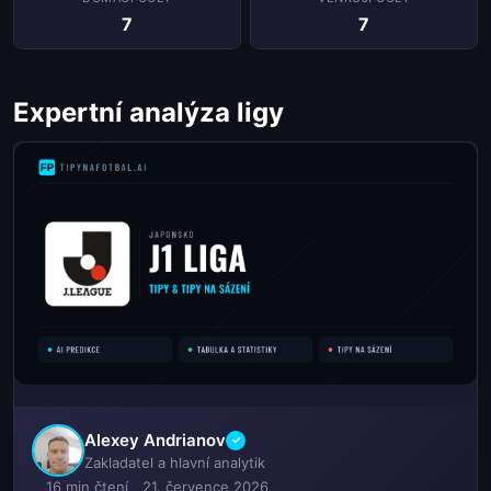
7
7
Expertní analýza ligy
Alexey Andrianov
✓
Zakladatel a hlavní analytik
16 min čtení
21. července 2026