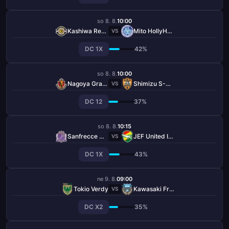
so 8. 8.
10:00
Kashiwa Reysol
Mito HollyHock
VS
DC 1X
42%
so 8. 8.
10:00
Nagoya Grampus
Shimizu S-Pulse
VS
DC 12
37%
so 8. 8.
10:15
Sanfrecce Hiroshima
JEF United Ichihara Chiba
VS
DC 1X
43%
ne 9. 8.
09:00
Tokio Verdy
Kawasaki Frontale
VS
DC X2
35%