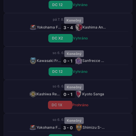
DC 12
Vyhráno
pá 7. 8.
Konečný
3 - 4
Yokohama F. Marinos
Kashima Antlers
DC X2
Vyhráno
so 6. 6.
Konečný
0 - 1
Kawasaki Frontale
Sanfrecce Hiroshima
DC 12
Vyhráno
so 6. 6.
Konečný
0 - 1
Kashiwa Reysol
Kyoto Sanga
DC 1X
Prohráno
so 6. 6.
Konečný
3 - 0
Yokohama F. Marinos
Shimizu S-Pulse