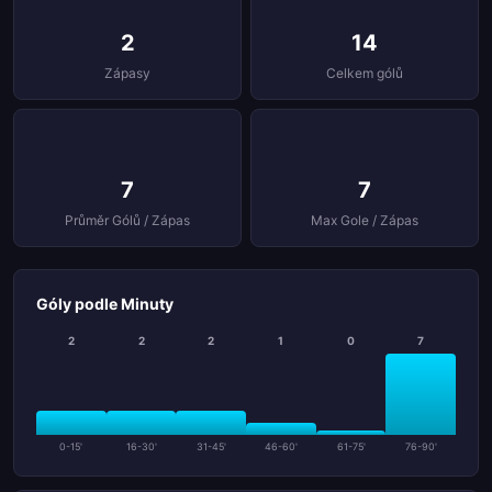
2
14
Zápasy
Celkem gólů
7
7
Průměr Gólů / Zápas
Max Gole / Zápas
Góly podle Minuty
2
2
2
1
0
7
0-15'
16-30'
31-45'
46-60'
61-75'
76-90'