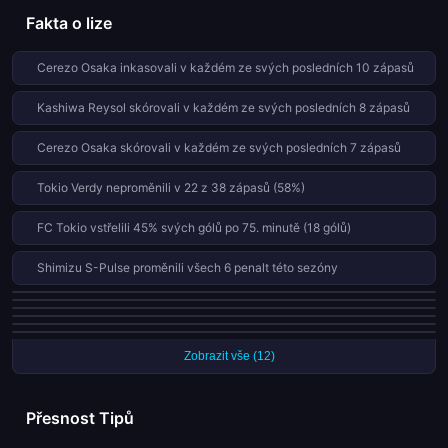
o osudu bodů. V tomto kole jsme viděli řadu klíčových
Fakta o lize
střetnutí, která posunula tabulku a přinesla nové lídry i
pronásledovatele. Některá tradiční silná jména potvrdila svou
Cerezo Osaka inkasovali v každém ze svých posledních 10 zápasů
formu, zatímco jiná musela čelit nečekanému odporu ze
spodní poloviny tabulky. Pro sázkaře a analytiky byl tento
Kashiwa Reysol skórovali v každém ze svých posledních 8 zápasů
víkend skvělou ukázkou toho, jak důležitá je konzistence
výkonů v dlouhé sezóně. Každý tým bojoval o každý bod, aby
Cerezo Osaka skórovali v každém ze svých posledních 7 zápasů
si zajistil místo mezi elitou nebo alespoň udržel naději na
postupovou pozici.
Tokio Verdy neproměnili v 22 z 38 zápasů (58%)
FC Tokio vstřelili 45% svých gólů po 75. minutě (18 gólů)
Shimizu S-Pulse proměnili všech 6 penalt této sezóny
FC Tokio proměnili všech 6 penalt této sezóny
Sanfrecce Hiroshima inkasovali 42% gólů po 75. minutě (11 gólů)
Obě mužstva skórovala v 13 z posledních 15 zápasů týmu Cerezo Osaka
Sanfrecce Hiroshima vstřelili 40% svých gólů po 75. minutě (19 gólů)
(87%)
Urawa Reds vyhrávají 68% doma, ale jen 16% venku
Kashima Antlers proměnili všech 5 penalt této sezóny
Zobrazit vše (12)
Přesnost Tipů