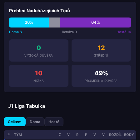
Přehled Nadcházejících Tipů
36%
64%
Doma 8
Remíza 0
Hosté 14
0
12
VYSOKÁ DŮVĚRA
STŘEDNÍ
10
49%
NÍZKÁ
PRŮMĚRNÁ DŮVĚRA
J1 Liga Tabulka
Celkem
Doma
Hosté
#
TÝM
Z
V
R
P
V
V
ROZDÍL
BODY