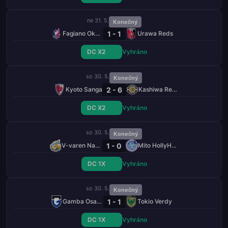
ne 31. 5.
Konečný
1 - 1
Fagiano Okayama
Urawa Reds
DC X2
Vyhráno
so 30. 5.
Konečný
2 - 6
Kyoto Sanga
Kashiwa Reysol
DC X2
Vyhráno
so 30. 5.
Konečný
1 - 0
V-varen Nagasaki
Mito HollyHock
DC 1X
Vyhráno
so 30. 5.
Konečný
1 - 1
Gamba Osaka
Tokio Verdy
DC 1X
Vyhráno