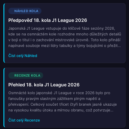
NÁHLED KOLA
Předpověď 18. kola J1 League 2026
Japonská J1 League vstupuje do klíčové fáze sezóny 2026,
kde se na osmnáctém kole rozhodne mnoho důležitých detailů
v boji o titul i o zachování mistrovské úrovně. Toto kolo přináší
napínavé souboje mezi lídry tabulky a týmy bojujícími o přežití.
Analyzujeme aktuální formu týmů, zranění klíčových hráčů a
Číst celý Náhled
historická data pro přesné předpovědi výsledků. Zjistěte,
které zápasy mohou rozhodnout o průběhu celé sezóny a jaké
jsou nejzajímavější tipy na sázkařský trh. Sledujte
nejdůležitější střety, které určují směr japonského fotbalu v
RECENZE KOLA
roce 2026. Naše podrobná analýza vám pomůže lépe pochopit
Přehled 18. kola J1 League 2026
dynamiku soutěže a identifikovat skryté příležitosti v tabulce.
Nezapomeňte sledovat také vývoj bodového stavu a body za
Osmnácté kolo japonské J1 League v roce 2026 bylo pro
vzájemná utkání, která mohou hrát roli při vyrovnaném konci
fanoušky pravým slastným zážitkem plným napětí a
sezóny.
překvapení. Celkový součet třicet čtyři branek jasně ukazuje
na vysokou kvalitu útoku a mírnou obranu, což potvrzuje
platnost statistiky více než dvě a půl gólu za zápas. Tento
Číst celý Recenze
výsledek naznačuje, že soutěž nabývá na rychlosti a
dynamice, přičemž každá minuta na trávníku může rozhodnout