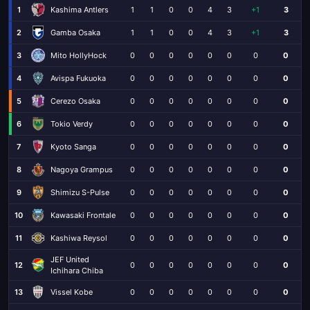
1
Kashima Antlers
1
1
0
0
4
3
+1
3
2
Gamba Osaka
1
1
0
0
4
3
+1
3
3
Mito HollyHock
0
0
0
0
0
0
0
0
4
Avispa Fukuoka
0
0
0
0
0
0
0
0
5
Cerezo Osaka
0
0
0
0
0
0
0
0
6
Tokio Verdy
0
0
0
0
0
0
0
0
7
Kyoto Sanga
0
0
0
0
0
0
0
0
8
Nagoya Grampus
0
0
0
0
0
0
0
0
9
Shimizu S-Pulse
0
0
0
0
0
0
0
0
10
Kawasaki Frontale
0
0
0
0
0
0
0
0
11
Kashiwa Reysol
0
0
0
0
0
0
0
0
JEF United
12
0
0
0
0
0
0
0
0
Ichihara Chiba
13
Vissel Kobe
0
0
0
0
0
0
0
0