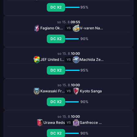
DC X2
95%
so 15. 8.
09:55
Fagiano Okayama
V-varen Nagasaki
VS
DC X2
90%
so 15. 8.
10:00
JEF United Ichihara Chiba
Machida Zelvia
VS
DC X2
95%
so 15. 8.
10:00
Kawasaki Frontale
Kyoto Sanga
VS
DC X2
90%
so 15. 8.
10:00
Urawa Reds
Sanfrecce Hiroshima
VS
DC X2
90%