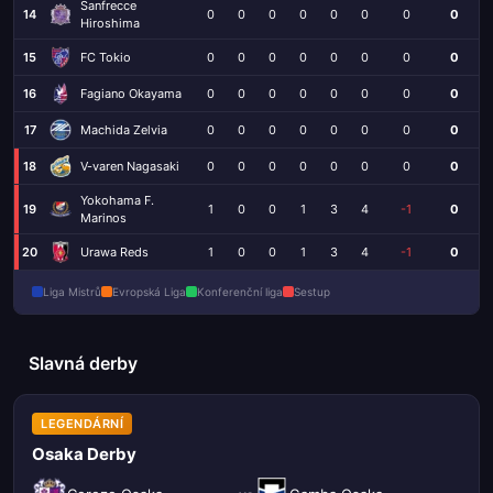
Sanfrecce
14
0
0
0
0
0
0
0
0
Hiroshima
15
FC Tokio
0
0
0
0
0
0
0
0
16
Fagiano Okayama
0
0
0
0
0
0
0
0
17
Machida Zelvia
0
0
0
0
0
0
0
0
18
V-varen Nagasaki
0
0
0
0
0
0
0
0
Yokohama F.
19
1
0
0
1
3
4
-1
0
Marinos
20
Urawa Reds
1
0
0
1
3
4
-1
0
Liga Mistrů
Evropská Liga
Konferenční liga
Sestup
Slavná derby
LEGENDÁRNÍ
Osaka Derby