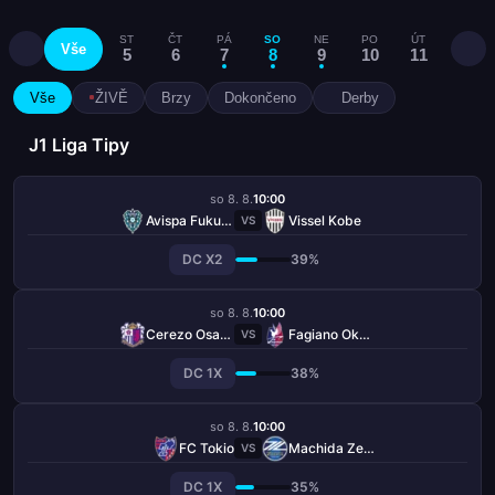
ST
ČT
PÁ
SO
NE
PO
ÚT
ST
Vše
5
6
7
8
9
10
11
12
Vše
ŽIVĚ
Brzy
Dokončeno
Derby
J1 Liga Tipy
so 8. 8.
10:00
Avispa Fukuoka
Vissel Kobe
VS
DC X2
39%
so 8. 8.
10:00
Cerezo Osaka
Fagiano Okayama
VS
DC 1X
38%
so 8. 8.
10:00
FC Tokio
Machida Zelvia
VS
DC 1X
35%