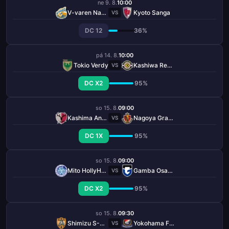
ne 9. 8.
10:00
V-varen Nagasaki
Kyoto Sanga
VS
DC 12
36%
pá 14. 8.
10:00
Tokio Verdy
Kashiwa Reysol
VS
DC X2
95%
so 15. 8.
09:00
Kashima Antlers
Nagoya Grampus
VS
DC 1X
95%
so 15. 8.
09:00
Mito HollyHock
Gamba Osaka
VS
DC X2
95%
so 15. 8.
09:30
Shimizu S-Pulse
Yokohama F. Marinos
VS