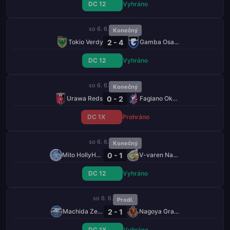
DC 12
Vyhráno
so 6. 6.
Konečný
2 - 4
Tokio Verdy
Gamba Osaka
DC 12
Vyhráno
so 6. 6.
Konečný
0 - 2
Urawa Reds
Fagiano Okayama
DC 1X
Prohráno
so 6. 6.
Konečný
0 - 1
Mito HollyHock
V-varen Nagasaki
DC 12
Vyhráno
so 6. 6.
Prodl.
2 - 1
Machida Zelvia
Nagoya Grampus
DC 1X
Vyhráno