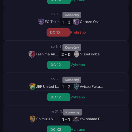
so 6. 6.
Konečný
1 - 3
FC Tokio
Cerezo Osaka
DC 1X
Prohráno
so 6. 6.
Konečný
2 - 0
Kashima Antlers
Vissel Kobe
DC 12
Vyhráno
so 6. 6.
Konečný
1 - 2
JEF United Ichihara Chiba
Avispa Fukuoka
DC 12
Vyhráno
ne 31. 5.
Konečný
1 - 1
Shimizu S-Pulse
Yokohama F. Marinos
DC X2
Vyhráno