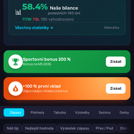
58.4%
Naše bilance
📊
posledních 180 dní
111W
·
79L
·
190 vyhodnoceno
Všechny statistiky →
Metodika
Sportovní bonus 200 %
Získat
Bonus na MS 2026
+100 % první vklad
Získat
Odpovídající vkladový bonus
Zápasy
Přehledy
Tabulka
Výsledky
Sezóna
Derby
Náš tip
Nejlepší hodnota
Výsledek zápasu
Přes / Pod
Obě stra