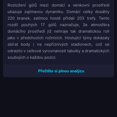
Rozložení gólů mezi domácí a venkovní prostředí
ukazuje zajímavou dynamiku. Domácí celky dosáhly
220 branek, zatímco hosté přidali 203 trefy. Tento
rozdíl pouhých 17 gólů naznačuje, že atmosféra
domácího prostředí již nehraje tak dramatickou roli
jako v předchozích ročnících. Hostující týmy dokázaly
sbírat body i na nepříznivých stadionech, což se
odrazilo v celkové vyrovnanosti tabulky a dramatických
soubojích o každou pozici.
Na opačném pólu tabulky se boj o setrvání v soutěži
Přečtěte si plnou analýzu
promítl do nervydrásajícího souboje mezi třemi kluby.
Kyoto Sanga
,
V-varen Nagasaki
a
Avispa Fukuoka
uzavřely konečné pořadí na 8., 9. a 10. příčce, přičemž
jejich osud byl zpečetěn kombinací slabší defenzivní
stability a neschopnosti bodovat v klíčových zápasech.
Taktická nepružnost a problémy s koncentrací v
závěrečných fázích utkání se ukázaly jako rozhodující