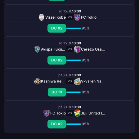
so 15. 8.
10:00
Vissel Kobe
FC Tokio
VS
DC X2
95%
so 15. 8.
10:00
Avispa Fukuoka
Cerezo Osaka
VS
DC X2
95%
pá 21. 8.
10:00
Kashiwa Reysol
V-varen Nagasaki
VS
DC 1X
95%
pá 21. 8.
10:30
FC Tokio
JEF United Ichihara Chiba
VS
DC X2
95%