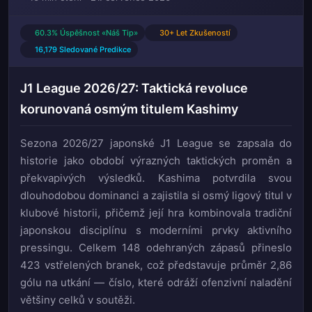
60.3% Úspěšnost «Náš Tip»
30+ Let Zkušeností
16,179 Sledované Predikce
J1 League 2026/27: Taktická revoluce
korunovaná osmým titulem Kashimy
Sezona 2026/27 japonské J1 League se zapsala do
historie jako období výrazných taktických proměn a
překvapivých výsledků. Kashima potvrdila svou
dlouhodobou dominanci a zajistila si osmý ligový titul v
klubové historii, přičemž její hra kombinovala tradiční
japonskou disciplínu s moderními prvky aktivního
pressingu. Celkem 148 odehraných zápasů přineslo
423 vstřelených branek, což představuje průměr 2,86
gólu na utkání — číslo, které odráží ofenzivní naladění
většiny celků v soutěži.