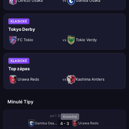
Cerezo Osaka
Gamba Osaka
vs
KLASICKÉ
Tokyo Derby
FC Tokio
Tokio Verdy
vs
KLASICKÉ
Top zápas
Urawa Reds
Kashima Antlers
vs
Minulé Tipy
pá 7. 8.
Konečný
4 - 3
Gamba Osaka
Urawa Reds