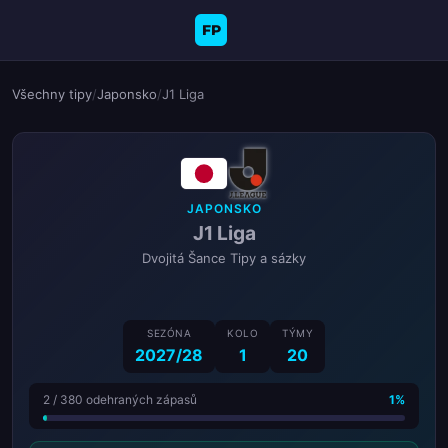
FP
Všechny tipy
/
Japonsko
/
J1 Liga
JAPONSKO
J1 Liga
Dvojitá Šance Tipy a sázky
SEZÓNA
KOLO
TÝMY
2027/28
1
20
2 / 380 odehraných zápasů
1%