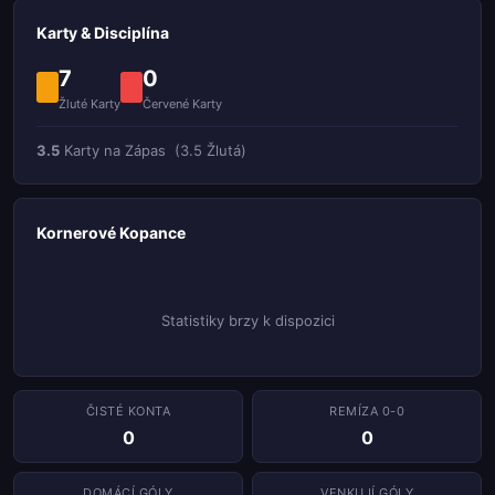
Karty & Disciplína
7
0
Žluté Karty
Červené Karty
3.5
Karty na Zápas
(3.5 Žlutá)
Kornerové Kopance
Statistiky brzy k dispozici
ČISTÉ KONTA
REMÍZA 0-0
0
0
DOMÁCÍ GÓLY
VENKUJÍ GÓLY