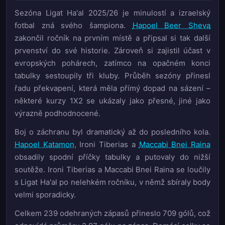
Sezóna Ligat Ha'al 2025/26 je minulostí a izraelský
fotbal zná svého šampiona.
Hapoel Beer Sheva
zakončil ročník na prvním místě a připsal si tak další
prvenství do své historie. Zároveň si zajistil účast v
evropských pohárech, zatímco na opačném konci
tabulky sestoupily tři kluby. Průběh sezóny přinesl
řadu překvapení, která měla přímý dopad na sázení –
některé kurzy 1X2 se ukázaly jako přesné, jiné jako
výrazně podhodnocené.
Boj o záchranu byl dramatický až do posledního kola.
Hapoel Katamon
, Ironi Tiberias a
Maccabi Bnei Raina
obsadily spodní příčky tabulky a putovaly do nižší
soutěže. Ironi Tiberias a Maccabi Bnei Raina se loučily
s Ligat Ha'al po nelehkém ročníku, v němž sbíraly body
velmi sporadicky.
Celkem 239 odehraných zápasů přineslo 709 gólů, což