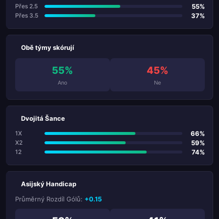
55%
Přes 2.5
37%
Přes 3.5
Obě týmy skórují
55%
45%
Ano
Ne
Dvojitá Šance
66%
1X
59%
X2
74%
12
Asijský Handicap
Průměrný Rozdíl Gólů:
+0.15