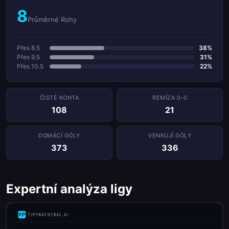
8
Průměrné Rohy
Přes 8.5
38%
Přes 9.5
31%
Přes 10.5
22%
ČISTÉ KONTA
REMÍZA 0-0
108
21
DOMÁCÍ GÓLY
VENKUJÍ GÓLY
373
336
Expertní analýza ligy