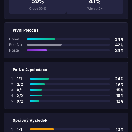
59%
41%
Close (0-1)
Win by 2+
První Poločas
34%
Doma
42%
Remíza
24%
Hosté
Po 1. a 2. poločase
1/1
24%
1
2/2
19%
2
X/1
15%
3
X/X
15%
4
X/2
12%
5
Správný Výsledek
1-1
10%
1