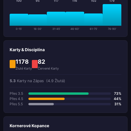
100
95
117
116
102
179
0-15'
16-30'
31-45'
46-60'
61-75'
76-90'
Karty & Disciplína
1178
82
Žluté Karty
Červené Karty
5.3
Karty na Zápas
(4.9 Žlutá)
Přes 3.5
73%
Přes 4.5
44%
Přes 5.5
31%
Kornerové Kopance