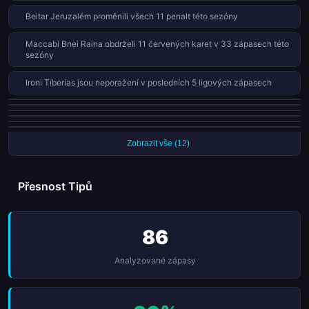
Beitar Jeruzalém proměnili všech 11 penalt této sezóny
Maccabi Bnei Raina obdrželi 11 červených karet v 33 zápasech této
sezóny
Ironi Tiberias jsou neporažení v posledních 5 ligových zápasech
Maccabi Bnei Raina prohráli 11 z 16 domácích zápasů (69%)
Hapoel Beer Ševa skórovali v každém ze svých posledních 7 zápasů
Hapoel Tel Aviv obdrželi 9 červených karet v 35 zápasech této sezóny
Bnei Sakhnin nevyhráli 5 ligových zápasů v řadě
Hapoel Beer Ševa proměnili všech 8 penalt této sezóny
Maccabi Netanya obdrželi 8 červených karet v 33 zápasech této sezóny
Zobrazit vše (12)
Přesnost Tipů
86
Analyzované zápasy