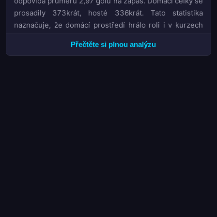
odpovídá průměru 2,97 gólu na zápas. Domácí celky se
prosadily 373krát, hosté 336krát. Tato statistika
naznačuje, že domácí prostředí hrálo roli i v kurzech
O/U a BTTS, kde bookmakeři často navyšovali marže
Přečtěte si plnou analýzu
na gólové varianty.
Sbojem o titul v sezoně 2025/26
Sezona 2025/26 v izraelské Ligat Ha'al nabídla
dramatický souboj o mistrovský titul, který rozhodla
minimální bodová diference. Hapoel Beer Sheva
nakonec obhájil svou pozici na čele ligové tabulky s 59
body, přičemž druhý
Beitar Jerusalem
nasbíral o pouhé
dva body méně. Tento nejtěsnější možný odstup
vytvořil napětí až do posledních kol, protože oba týmy
dlouho držely krok a vzájemně se v tabulce střídaly.
Rozhodujícím faktorem se ukázala být konzistence v
závěrečné fázi sezony, kde Hapoel Beer Sheva dokázal
udržet lepší formu než jeho pronásledovatel.