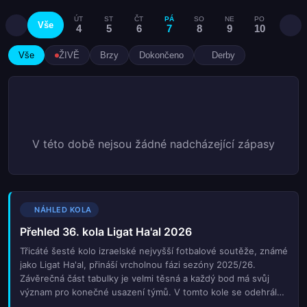
ÚT
ST
ČT
PÁ
SO
NE
PO
ÚT
Vše
4
5
6
7
8
9
10
11
Vše
ŽIVĚ
Brzy
Dokončeno
Derby
V této době nejsou žádné nadcházející zápasy
NÁHLED KOLA
Přehled 36. kola Ligat Ha'al 2026
Třicáté šesté kolo izraelské nejvyšší fotbalové soutěže, známé
jako Ligat Ha'al, přináší vrcholnou fázi sezóny 2025/26.
Závěrečná část tabulky je velmi těsná a každý bod má svůj
význam pro konečné usazení týmů. V tomto kole se odehrály
klíčová střetnutí mezi lídry tabulky i týmy bojujícími o záchranu