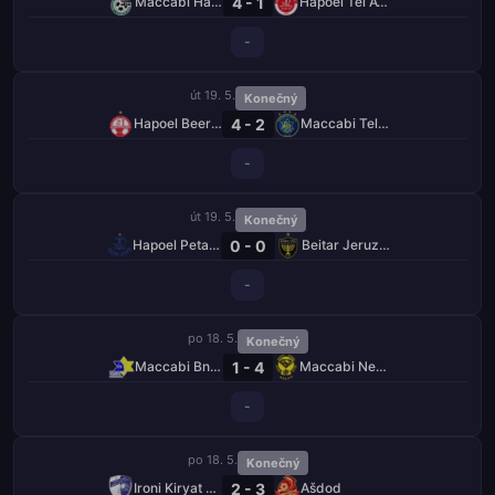
4 - 1
Maccabi Haifa
Hapoel Tel Aviv
-
út 19. 5.
Konečný
4 - 2
Hapoel Beer Ševa
Maccabi Tel Aviv
-
út 19. 5.
Konečný
0 - 0
Hapoel Petah Tikva
Beitar Jeruzalém
-
po 18. 5.
Konečný
1 - 4
Maccabi Bnei Raina
Maccabi Netanya
-
po 18. 5.
Konečný
2 - 3
Ironi Kiryat Šmona
Ašdod