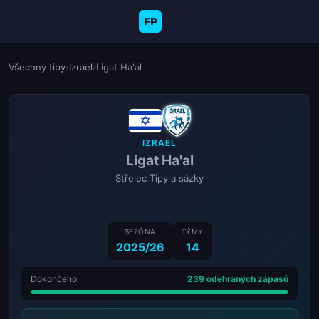
FP
Všechny tipy
/
Izrael
/
Ligat Ha'al
IZRAEL
Ligat Ha'al
Střelec Tipy a sázky
SEZÓNA
TÝMY
2025/26
14
Dokončeno
239 odehraných zápasů