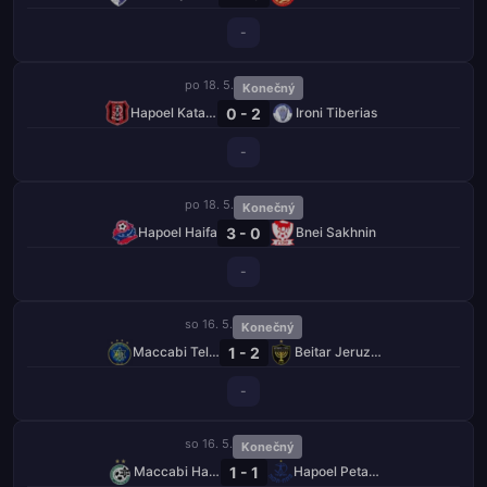
-
po 18. 5.
Konečný
0 - 2
Hapoel Katamon
Ironi Tiberias
-
po 18. 5.
Konečný
3 - 0
Hapoel Haifa
Bnei Sakhnin
-
so 16. 5.
Konečný
1 - 2
Maccabi Tel Aviv
Beitar Jeruzalém
-
so 16. 5.
Konečný
1 - 1
Maccabi Haifa
Hapoel Petah Tikva