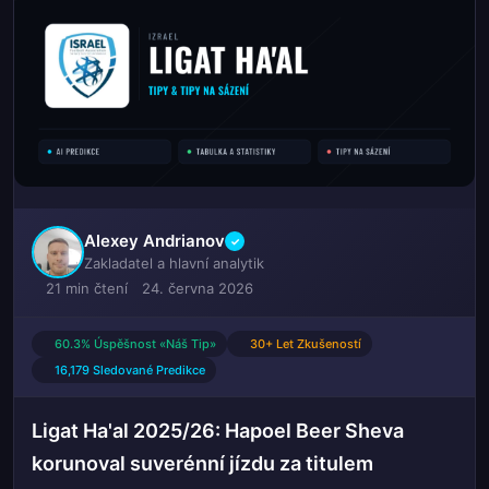
Alexey Andrianov
✓
Zakladatel a hlavní analytik
21 min čtení
24. června 2026
60.3% Úspěšnost «Náš Tip»
30+ Let Zkušeností
16,179 Sledované Predikce
Ligat Ha'al 2025/26: Hapoel Beer Sheva
korunoval suverénní jízdu za titulem