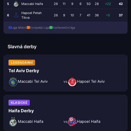
5
Maccabi Haifa
26
11
9
6
50
28
+22
42
Hapoel Petah
6
26
9
10
7
41
36
+5
37
Tikva
Liga Mistrů
Evropská Liga
Konferenční liga
Slavná derby
LEGENDÁRNÍ
Tel Aviv Derby
Maccabi Tel Aviv
Hapoel Tel Aviv
vs
KLASICKÉ
Haifa Derby
Maccabi Haifa
Hapoel Haifa
vs