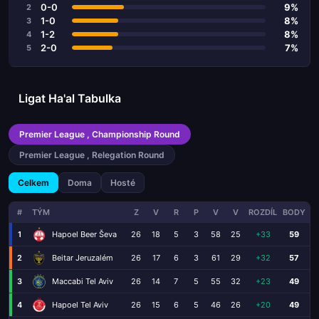
0-0
9%
2
1-0
8%
3
1-2
8%
4
2-0
7%
5
Ligat Ha'al Tabulka
Premier League , Championship Round
Premier League , Relegation Round
Celkem
Doma
Hosté
#
TÝM
Z
V
R
P
V
V
ROZDÍL
BODY
1
Hapoel Beer Ševa
26
18
5
3
58
25
+33
59
2
Beitar Jeruzalém
26
17
6
3
61
29
+32
57
3
Maccabi Tel Aviv
26
14
7
5
55
32
+23
49
4
Hapoel Tel Aviv
26
15
6
5
46
26
+20
49