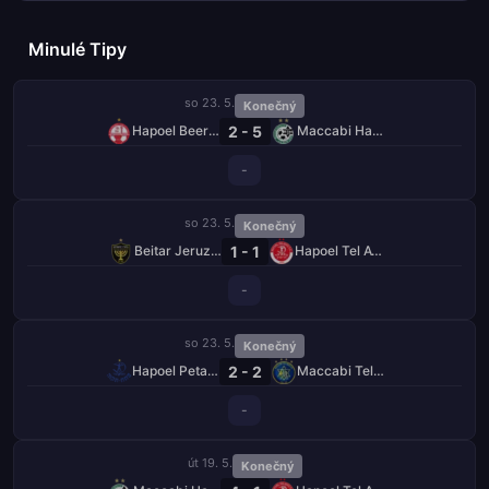
Minulé Tipy
so 23. 5.
Konečný
2 - 5
Hapoel Beer Ševa
Maccabi Haifa
-
so 23. 5.
Konečný
1 - 1
Beitar Jeruzalém
Hapoel Tel Aviv
-
so 23. 5.
Konečný
2 - 2
Hapoel Petah Tikva
Maccabi Tel Aviv
-
út 19. 5.
Konečný