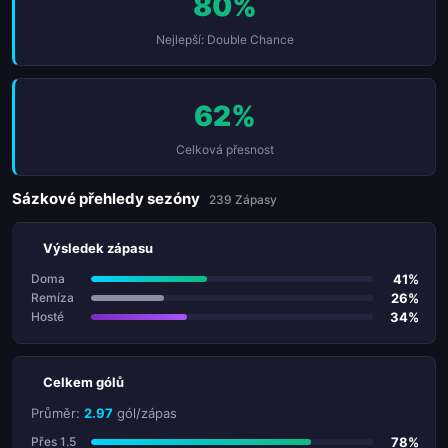
80%
Nejlepší: Double Chance
62%
Celková přesnost
Sázkové přehledy sezóny
239 Zápasy
Výsledek zápasu
41%
Doma
26%
Remíza
34%
Hosté
Celkem gólů
Průměr:
2.97
gól/zápas
78%
Přes 1.5