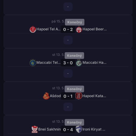
-
pá 15. 5.
Konečný
0 - 2
Hapoel Tel Aviv
Hapoel Beer Ševa
-
st 13. 5.
Konečný
3 - 0
Maccabi Tel Aviv
Maccabi Haifa
-
st 13. 5.
Konečný
0 - 1
Ašdod
Hapoel Katamon
-
st 13. 5.
Konečný
0 - 4
Bnei Sakhnin
Ironi Kiryat Šmona