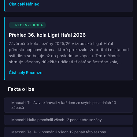
Číst celý Náhled
před sestupem do první ligy. Fanoušci měli možnost vidět
napínavé souboje plné emocí, překvapivých výsledků a
rozhodujících gólů, které mohly změnit tvář celé sezóny.
Některé týmy již prakticky zajistily místo v evropských
RECENZE KOLA
pohárech, zatímco jiné stále doufají v zázrak při posledních
Přehled 36. kola Ligat Ha'al 2026
dvou kolech. Tento přehled shrnuje všechny důležité události,
nejlepší hráče kola a klíčové statistiky, které budou mít vliv na
Závěrečné kolo sezóny 2025/26 v izraelské Ligat Ha'al
finální pořadí. Izraelský fotbal ukazuje svou výkonnostní
přineslo napínavé drama, které prokázalo, že o titul i místa pod
úroveň a konkurenceschopnost na mezinárodní scéně.
svítidlem se bojuje až do posledního zápasu. Tento článek
shrnuje všechny důležité události třicátého šestého kola,
včetně překvapivých výsledků a klíčových bodů rozhodujících
Číst celý Recenze
osudů týmů. Dozvíte se, kdo si zajistil mistrovskou korunu a
kteří celeky musely bojovat až do konce o záchranu.
Analyzujeme výkony hvězd ligy, rozhodčí kontroverze a
Fakta o lize
statistiky, které definovaly tuto sezónu. Pro fanoušky
izraelského fotbalu je toto shrnění nezbytným souhrnem
Maccabi Tel Aviv skórovali v každém ze svých posledních 13
všech dějů, které vedly k vyvrcholeni soutěže. Nechte se
zápasů
provést přesně tím, co se stalo na hřištích během tohoto
dramatického závěru.
Maccabi Haifa proměnili všech 12 penalt této sezóny
Maccabi Tel Aviv proměnili všech 12 penalt této sezóny