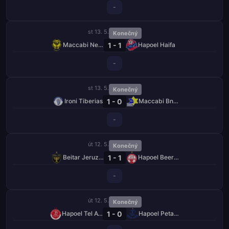
-
st 13. 5.
Konečný
1 - 1
Maccabi Netanya
Hapoel Haifa
-
st 13. 5.
Konečný
1 - 0
Ironi Tiberias
Maccabi Bnei Raina
-
út 12. 5.
Konečný
1 - 1
Beitar Jeruzalém
Hapoel Beer Ševa
-
út 12. 5.
Konečný
1 - 0
Hapoel Tel Aviv
Hapoel Petah Tikva