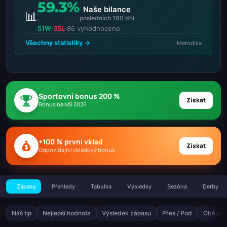
59.3%
Naše bilance
📊
posledních 180 dní
51W
·
35L
·
86 vyhodnoceno
Všechny statistiky →
Metodika
Sportovní bonus 200 %
Získat
Bonus na MS 2026
+100 % první vklad
Získat
Odpovídající vkladový bonus
Zápasy
Přehledy
Tabulka
Výsledky
Sezóna
Derby
Náš tip
Nejlepší hodnota
Výsledek zápasu
Přes / Pod
Obě stra