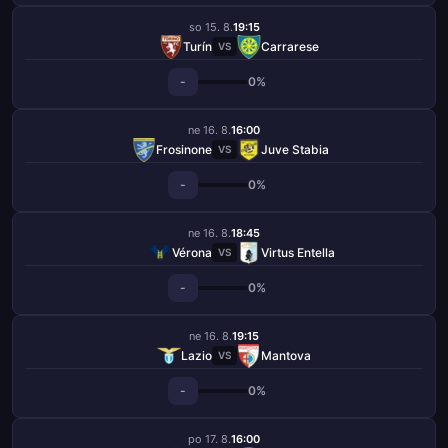
so 15. 8.
19:15
Turín
Carrarese
VS
-
0%
ne 16. 8.
16:00
Frosinone
Juve Stabia
VS
-
0%
ne 16. 8.
18:45
Vérona
Virtus Entella
VS
-
0%
ne 16. 8.
19:15
Lazio
Mantova
VS
-
0%
po 17. 8.
16:00