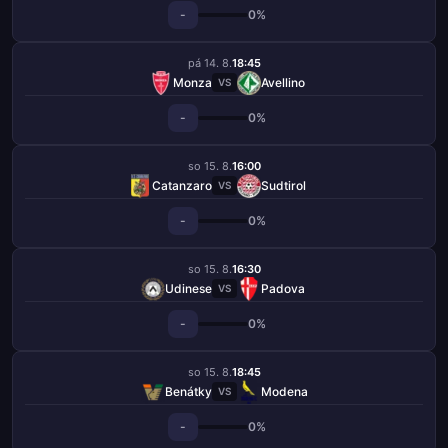
-
0%
pá 14. 8.
18:45
Monza
Avellino
VS
-
0%
so 15. 8.
16:00
Catanzaro
Sudtirol
VS
-
0%
so 15. 8.
16:30
Udinese
Padova
VS
-
0%
so 15. 8.
18:45
Benátky
Modena
VS
-
0%