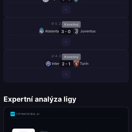
-
čt 5. 2.
Konečný
3 - 0
Atalanta
Juventus
-
st 4. 2.
Konečný
2 - 1
Inter
Turín
-
Expertní analýza ligy