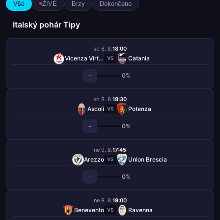
Vše
ŽIVĚ
Brzy
Dokončeno
Italský pohár Tipy
so 8. 8.
18:00
Vicenza Virtus
Catania
VS
-
0%
so 8. 8.
18:30
Ascoli
Potenza
VS
-
0%
ne 9. 8.
17:45
Arezzo
Union Brescia
VS
-
0%
ne 9. 8.
19:00
Benevento
Ravenna
VS