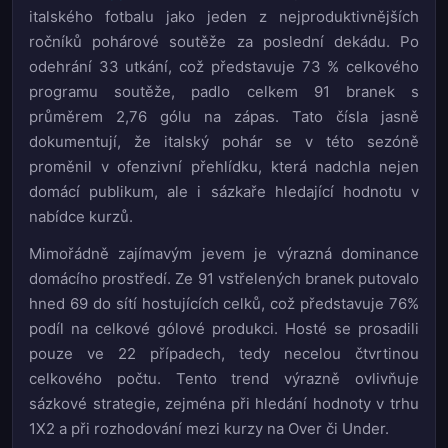
italského fotbalu jako jeden z nejproduktivnějších
ročníků pohárové soutěže za poslední dekádu. Po
odehrání 33 utkání, což představuje 73 % celkového
programu soutěže, padlo celkem 91 branek s
průměrem 2,76 gólu na zápas. Tato čísla jasně
dokumentují, že italský pohár se v této sezóně
proměnil v ofenzivní přehlídku, která nadchla nejen
domácí publikum, ale i sázkaře hledající hodnotu v
nabídce kurzů.
Mimořádně zajímavým jevem je výrazná dominance
domácího prostředí. Ze 91 vstřelených branek putovalo
hned 69 do sítí hostujících celků, což představuje 76%
podíl na celkové gólové produkci. Hosté se prosadili
pouze ve 22 případech, tedy necelou čtvrtinou
celkového počtu. Tento trend výrazně ovlivňuje
sázkové strategie, zejména při hledání hodnoty v trhu
1X2 a při rozhodování mezi kurzy na Over či Under.