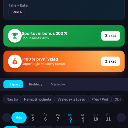
Také v Itálie:
Serie A
Sportovní bonus 200 %
Získat
Bonus na MS 2026
+100 % první vklad
Získat
Odpovídající vkladový bonus
Zápasy
Přehledy
Výsledky
Náš tip
Nejlepší hodnota
Výsledek zápasu
Přes / Pod
Obě stra
ST
ČT
PÁ
SO
NE
PO
ÚT
ST
Vše
5
6
7
8
9
10
11
12