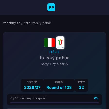
FP
Všechny tipy
/
Itálie
/
Italský pohár
ITÁLIE
Italský pohár
Karty Tipy a sázky
SEZÓNA
KOLO
TÝMY
2026/27
Round of 128
32
0 / 16 odehraných zápasů
0%