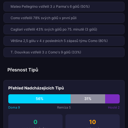
Mateo Pellegrino vstřelil 3 z Parma's 6 gólů (50%)
Como vstřelili 78% svých gólů v první půli
Cagliari vstřelili 43% svých gólů po 75. minutě (3 gólů)
Většina 2,5 gólu v 4 z posledních 5 zápasů týmu Como (80%)
T. Douvikas vstřelil 3 z Como's 9 gólů (33%)
Přesnost Tipů
Přehled Nadcházejících Tipů
56%
31%
Doma 9
Remíza 5
Hosté 2
0
10