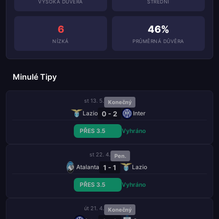
VYSOKÁ DŮVĚRA
STŘEDNÍ
6
46%
NÍZKÁ
PRŮMĚRNÁ DŮVĚRA
Minulé Tipy
st 13. 5.
Konečný
0 - 2
Lazio
Inter
PŘES 3.5
Vyhráno
st 22. 4.
Pen.
1 - 1
Atalanta
Lazio
PŘES 3.5
Vyhráno
út 21. 4.
Konečný