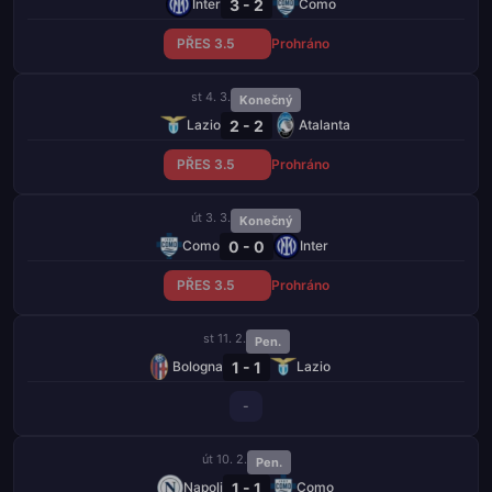
3 - 2
Inter
Como
PŘES 3.5
Prohráno
st 4. 3.
Konečný
2 - 2
Lazio
Atalanta
PŘES 3.5
Prohráno
út 3. 3.
Konečný
0 - 0
Como
Inter
PŘES 3.5
Prohráno
st 11. 2.
Pen.
1 - 1
Bologna
Lazio
-
út 10. 2.
Pen.
1 - 1
Napoli
Como