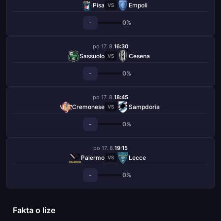
Pisa
Empoli
VS
-
0%
po 17. 8.
16:30
Sassuolo
Cesena
VS
-
0%
po 17. 8.
18:45
Cremonese
Sampdoria
VS
-
0%
po 17. 8.
19:15
Palermo
Lecce
VS
-
0%
Fakta o lize