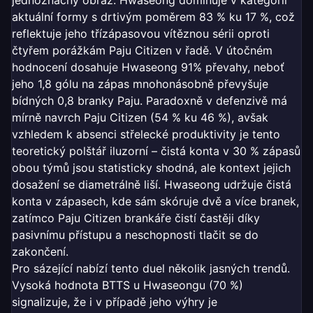
aktuální formy s drtivým poměrem 83 % ku 17 %, což
reflektuje jeho třízápasovou vítěznou sérii oproti
čtyřem porážkám Paju Citizen v řadě. V útočném
hodnocení dosahuje Hwaseong 91% převahy, neboť
jeho 1,8 gólu na zápas mnohonásobně převyšuje
bídných 0,8 branky Paju. Paradoxně v defenzivě má
mírně navrch Paju Citizen (54 % ku 46 %), avšak
vzhledem k absenci střelecké produktivity je tento
teoretický polštář iluzorní – čistá konta v 30 % zápasů
obou týmů jsou statisticky shodná, ale kontext jejich
dosažení se diametrálně liší. Hwaseong udržuje čistá
konta v zápasech, kde sám skóruje dvě a více branek,
zatímco Paju Citizen brankáře čistí častěji díky
pasivnímu přístupu a neschopnosti tlačit se do
zakončení.
Pro sázející nabízí tento duel několik jasných trendů.
Vysoká hodnota BTTS u Hwaseongu (70 %)
signalizuje, že i v případě jeho výhry je