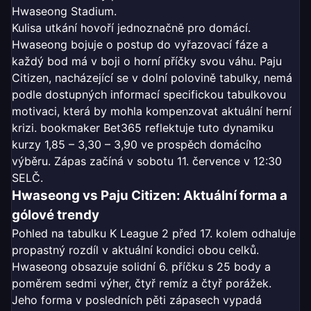
Hwaseong Stadium.
Kulisa utkání hovoří jednoznačně pro domácí.
Hwaseong bojuje o postup do vyřazovací fáze a
každý bod má v boji o horní příčky svou váhu. Paju
Citizen, nacházející se v dolní polovině tabulky, nemá
podle dostupných informací specifickou tabulkovou
motivaci, která by mohla kompenzovat aktuální herní
krizi. bookmaker Bet365 reflektuje tuto dynamiku
kurzy 1,85 – 3,30 – 3,90 ve prospěch domácího
výběru. Zápas začíná v sobotu 11. července v 12:30
SELČ.
Hwaseong vs Paju Citizen: Aktuální forma a
gólové trendy
Pohled na tabulku K League 2 před 17. kolem odhaluje
propastný rozdíl v aktuální kondici obou celků.
Hwaseong obsazuje solidní 6. příčku s 25 body a
poměrem sedmi výher, čtyř remíz a čtyř porážek.
Jeho forma v posledních pěti zápasech vypadá