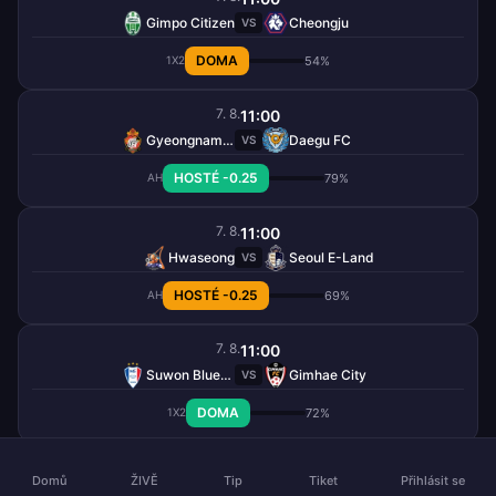
Gimpo Citizen
Cheongju
VS
DOMA
54%
1X2
7. 8.
11:00
Gyeongnam FC
Daegu FC
VS
HOSTÉ -0.25
79%
AH
7. 8.
11:00
Hwaseong
Seoul E-Land
VS
HOSTÉ -0.25
69%
AH
7. 8.
11:00
Suwon Bluewings
Gimhae City
VS
DOMA
72%
1X2
7. 8.
11:00
Domů
ŽIVĚ
Tip
Tiket
Přihlásit se
Yongin City
Busan I Park
VS