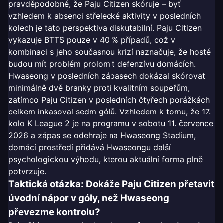
pravděpodobné, že Paju Citizen skóruje – byť
vzhledem k absenci střelecké aktivity v posledních
kolech je tato perspektiva diskutabilní. Paju Citizen
vykazuje BTTS pouze v 40 % případů, což v
kombinaci s jeho současnou krizí naznačuje, že hosté
budou mít problém prolomit defenzívu domácích.
Hwaseong v posledních zápasech dokázal skórovat
minimálně dvě branky proti kvalitním soupeřům,
zatímco Paju Citizen v posledních čtyřech porážkách
celkem inkasoval sedm gólů. Vzhledem k tomu, že 17.
kolo K League 2 je na programu v sobotu 11. července
2026 a zápas se odehraje na Hwaseong Stadium,
domácí prostředí přidává Hwaseongu další
psychologickou výhodu, kterou aktuální forma plně
potvrzuje.
Taktická otázka: Dokáže Paju Citizen přetavit
úvodní nápor v góly, než Hwaseong
převezme kontrolu?