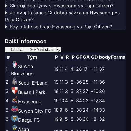
Skórují oba týmy v Hwaseong vs Paju Citizen?
Je dvojitá šance 1X dobrá sázka na Hwaseong vs
Paju Citizen?
Kdy a kde se hraje Hwaseong vs Paju Citizen?
Další informace
Tabulka
Sezónní statistiky
#
Tým
P
V
R
P
GF
GA
GD
body
Forma
Suwon
1
19
11
4
4
28
17
+11
37
Bluewings
2
19
11
3
5
36
25
+11
36
Seoul E-Land
3
19
11
3
5
37
27
+10
36
Busan I Park
4
19
10
4
5
34
22
+12
34
Hwaseong
5
18
9
6
3
38
24
+14
33
Suwon City FC
6
19
9
5
5
38
30
+8
32
Daegu FC
Asan