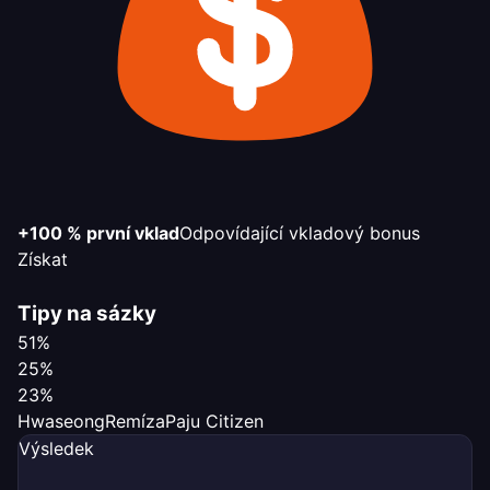
+100 % první vklad
Odpovídající vkladový bonus
Získat
Tipy na sázky
51%
25%
23%
Hwaseong
Remíza
Paju Citizen
Výsledek