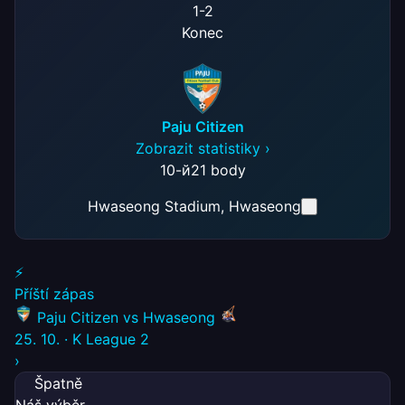
1
-
2
Konec
Paju Citizen
Zobrazit statistiky ›
10-й
21 body
Hwaseong Stadium
, Hwaseong
⚡
Příští zápas
Paju Citizen
vs
Hwaseong
25. 10.
·
K League 2
›
Špatně