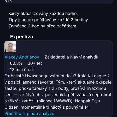
51%
Kurzy aktualizovány každou hodinu
Tipy jsou přepočítávány každé 2 hodiny
Zamčeno 2 hodiny před začátkem
Expertíza
Alexey Andrianov
Zakladatel a hlavní analytik
60.3%
30+ let
12 min čtení
Fotbalisté Hwaseongu vstoupí do 17. kola K League 2
v pozici jasného favorita. Tým, který aktuálně okupuje
šestou příčku tabulky s 25 body, prožívá hvězdnou
sérii — ve čtyřech z posledních pěti zápasů neprohrál
a třikrát zvítězil (bilance LWWWD). Naopak Paju
Citizen, momentálně třináctý s pouhými 14...
Přečtěte si plnou analýzu