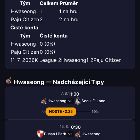
Tým
Celkem
Průměr
Hwaseong
1
1 na hru
Paju Citizen
2
2 na hru
Čisté konta
Tým
Čisté konta
Hwaseong
0 (0%)
Paju Citizen
0 (0%)
11. 7. 2026
K League 2
Hwaseong
1-2
Paju Citizen
Hwaseong — Nadcházející Tipy
7. 8.
11:00
Hwaseong
Seoul E-Land
VS
HOSTÉ -0.25
69%
AH
15. 8.
10:30
Busan I Park
Hwaseong
VS