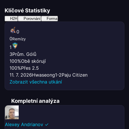
Klíčové Statistiky
H2H
Porovnání
Forma
0
0
Remízy
1
3
Prům. Gólů
100%
Obě skórují
100%
Přes 2.5
11. 7. 2026
Hwaseong
1-2
Paju Citizen
Zobrazit všechna utkání
Kompletní analýza
Alexey Andrianov
✓