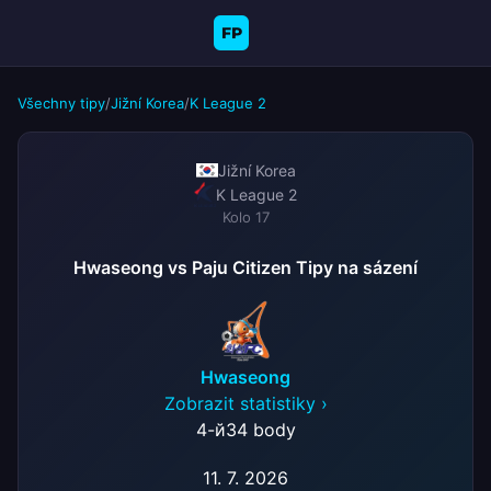
FP
Všechny tipy
/
Jižní Korea
/
K League 2
Jižní Korea
K League 2
Kolo 17
Hwaseong vs Paju Citizen Tipy na sázení
Hwaseong
Zobrazit statistiky ›
4-й
34 body
11. 7. 2026