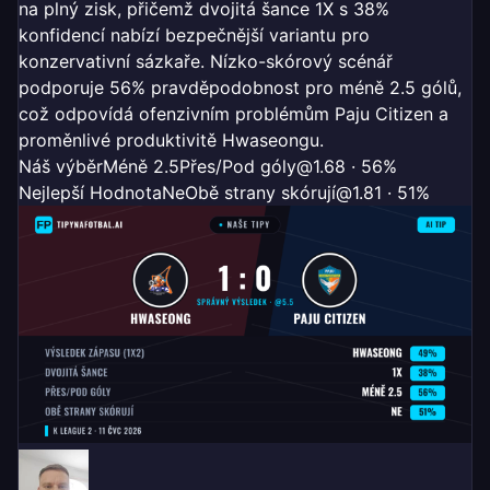
na plný zisk, přičemž dvojitá šance 1X s 38%
konfidencí nabízí bezpečnější variantu pro
konzervativní sázkaře. Nízko-skórový scénář
podporuje 56% pravděpodobnost pro méně 2.5 gólů,
což odpovídá ofenzivním problémům Paju Citizen a
proměnlivé produktivitě Hwaseongu.
Náš výběr
Méně 2.5
Přes/Pod góly
@1.68 · 56%
Nejlepší Hodnota
Ne
Obě strany skórují
@1.81 · 51%