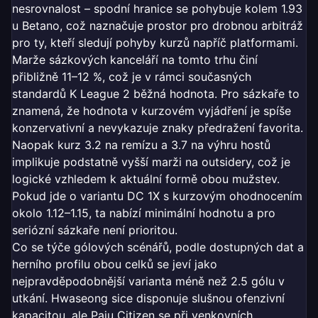
nesrovnalost – spodní hranice se pohybuje kolem 1.93
u Betano, což naznačuje prostor pro drobnou arbitráž
pro ty, kteří sledují pohyby kurzů napříč platformami.
Marže sázkových kanceláří na tomto trhu činí
přibližně 11–12 %, což je v rámci současných
standardů K League 2 běžná hodnota. Pro sázkaře to
znamená, že hodnota v kurzovém vyjádření je spíše
konzervativní a nevykazuje znaky předražení favorita.
Naopak kurz 3.2 na remízu a 3.7 na výhru hostů
implikuje podstatně vyšší marži na outsidery, což je
logické vzhledem k aktuální formě obou mužstev.
Pokud jde o variantu DC 1X s kurzovým ohodnocením
okolo 1.12–1.15, ta nabízí minimální hodnotu a pro
seriózní sázkaře není prioritou.
Co se týče gólových scénářů, podle dostupných dat a
herního profilu obou celků se jeví jako
nejpravděpodobnější varianta méně než 2.5 gólu v
utkání. Hwaseong sice disponuje slušnou ofenzivní
kapacitou, ale Paju Citizen se při venkovních