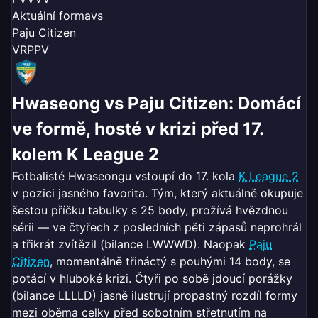
Aktuální forma
vs
Paju Citizen
V
R
P
P
V
Hwaseong vs Paju Citizen: Domácí
ve formě, hosté v krizi před 17.
kolem K League 2
Fotbalisté Hwaseongu vstoupí do 17. kola
K League 2
v pozici jasného favorita. Tým, který aktuálně okupuje
šestou příčku tabulky s 25 body, prožívá hvězdnou
sérii — ve čtyřech z posledních pěti zápasů neprohrál
a třikrát zvítězil (bilance LWWWD). Naopak
Paju
Citizen
, momentálně třináctý s pouhými 14 body, se
potácí v hluboké krizi. Čtyři po sobě jdoucí porážky
(bilance LLLLD) jasně ilustrují propastný rozdíl formy
mezi oběma celky před sobotním střetnutím na