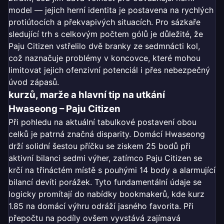
model — jejich herní identita je postavena na rychlých
protiútocích a překvapivých situacích. Pro sázkaře
sledující trh s celkovým počtem gólů je důležité, že
Paju Citizen vstřelilo dvě branky ze sedmnácti kol,
což naznačuje problémy v koncovce, které mohou
limitovat jejich ofenzivní potenciál i přes nebezpečný
úvod zápasů.
kurzů, marže a hlavní tip na utkání
Hwaseong – Paju Citizen
Při pohledu na aktuální tabulkové postavení obou
celků je patrná značná disparity. Domácí Hwaseong
drží solidní šestou příčku se ziskem 25 bodů při
aktivní bilanci sedmi výher, zatímco Paju Citizen se
krčí na třináctém místě s pouhými 14 body a alarmující
bilancí devíti porážek. Tyto fundamentální údaje se
logicky promítají do nabídky bookmakerů, kde kurz
1.85 na domácí výhru odráží jasného favorita. Při
přepočtu na podíly ovšem vyvstává zajímavá