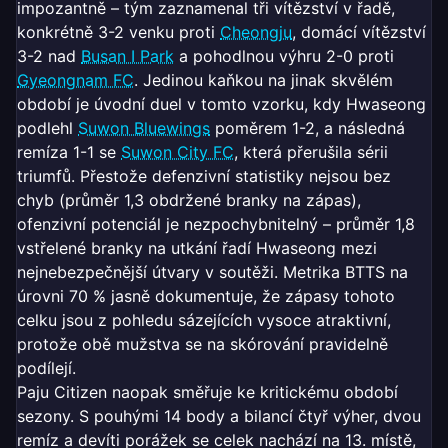
impozantně – tým zaznamenal tři vítězství v řadě,
konkrétně 3-2 venku proti
Cheongju
, domácí vítězství
3-2 nad
Busan I Park
a pohodlnou výhru 2-0 proti
Gyeongnam FC
. Jedinou kaňkou na jinak skvělém
období je úvodní duel v tomto vzorku, kdy Hwaseong
podlehl
Suwon Bluewings
poměrem 1-2, a následná
remíza 1-1 se
Suwon City FC
, která přerušila sérii
triumfů. Přestože defenzivní statistiky nejsou bez
chyb (průměr 1,3 obdržené branky na zápas),
ofenzivní potenciál je nezpochybnitelný – průměr 1,8
vstřelené branky na utkání řadí Hwaseong mezi
nejnebezpečnější útvary v soutěži. Metrika BTTS na
úrovni 70 % jasně dokumentuje, že zápasy tohoto
celku jsou z pohledu sázejících vysoce atraktivní,
protože obě mužstva se na skórování pravidelně
podílejí.
Paju Citizen naopak směřuje ke kritickému období
sezony. S pouhými 14 body a bilancí čtyř výher, dvou
remíz a devíti porážek se celek nachází na 13. místě,