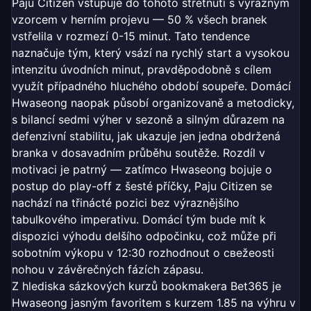
Paju Citizen vstupuje do tohoto střetnutí s výrazným
vzorcem v herním projevu — 50 % všech branek
vstřelila v rozmezí 0-15 minut. Tato tendence
naznačuje tým, který vsází na rychlý start a vysokou
intenzitu úvodních minut, pravděpodobně s cílem
využít případného hluchého období soupeře. Domácí
Hwaseong naopak působí organizovaně a metodicky,
s bilancí sedmi výher v sezoně a silným důrazem na
defenzivní stabilitu, jak ukazuje jen jedna obdržená
branka v dosavadním průběhu soutěže. Rozdíl v
motivaci je patrný — zatímco Hwaseong bojuje o
postup do play-off z šesté příčky, Paju Citizen se
nachází na třinácté pozici bez výraznějšího
tabulkového imperativu. Domácí tým bude mít k
dispozici výhodu delšího odpočinku, což může při
sobotním výkopu v 12:30 rozhodnout o свеžeosti
nohou v závěrečných fázích zápasu.
Z hlediska sázkových kurzů bookmakera Bet365 je
Hwaseong jasným favoritem s kurzem 1.85 na výhru v