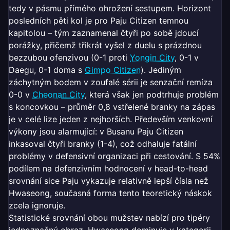
tedy v pásmu přímého ohrožení sestupem. Horizont
posledních pěti kol je pro Paju Citizen temnou
kapitolou – tým zaznamenal čtyři po sobě jdoucí
porážky, přičemž třikrát vyšel z duelu s prázdnou
bezzubou ofenzivou (0-1 proti
Yongin City
, 0-1 v
Daegu, 0-1 doma s
Gimpo Citizen
). Jediným
záchytným bodem v zoufalé sérii je senzační remíza
0-0 v
Cheonan City
, která však jen podtrhuje problém
s koncovkou – průměr 0,8 vstřelené branky na zápas
je v celé lize jeden z nejhorších. Především venkovní
výkony jsou alarmující: v Busanu Paju Citizen
inkasoval čtyři branky (1-4), což odhaluje fatální
problémy v defensivní organizaci při cestování. S 54%
podílem na defenzivním hodnocení v head-to-head
srovnání sice Paju vykazuje relativně lepší čísla než
Hwaseong, současná forma tento teoretický náskok
zcela ignoruje.
Statistické srovnání obou mužstev nabízí pro tipéry
jednoznačný obraz. Hwaseong dominuje v kategorii