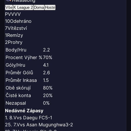
Hwaseong
Vše
K League 2
Doma
Hosté
P
V
V
V
V
10
Odehráno
7
Vítězství
1
Remízy
2
Prohry
Body/Hru
2.2
Procent Výher %
70%
Góly/Hru
4.1
Průměr Gólů
2.6
Průměr Inkasa
1.5
Obě skórují
80%
Čisté konta
20%
Nezapsal
0%
Nedávné Zápasy
1. 8.
V
vs Daegu FC
5-1
25. 7.
V
vs Asan Mugunghwa
3-2