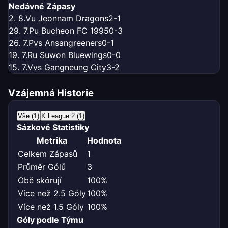
Nedávné Zápasy
2. 8.
V
u Jeonnam Dragons
2-1
29. 7.
P
u Bucheon FC 1995
0-3
26. 7.
P
vs Ansangreeners
0-1
19. 7.
R
u Suwon Bluewings
0-0
15. 7.
V
vs Gangneung City
3-2
Vzájemná Historie
Vše (1)
K League 2 (1)
Sázkové Statistiky
Metrika
Hodnota
Celkem Zápasů
1
Průměr Gólů
3
Obě skórují
100%
Více než 2.5 Góly
100%
Více než 1.5 Góly
100%
Góly podle Týmu