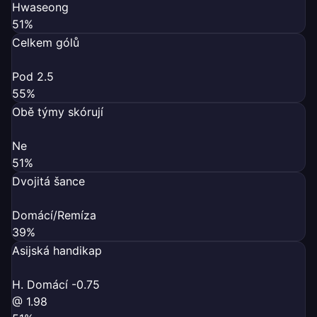
Hwaseong
51%
Celkem gólů
Pod 2.5
55%
Obě týmy skórují
Ne
51%
Dvojitá šance
Domácí/Remíza
39%
Asijská handikap
H. Domácí -0.75
@ 1.98