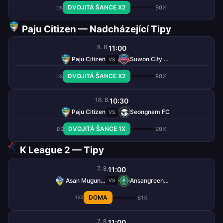
DVOJITÁ ŠANCE X2
90%
DS
Paju Citizen — Nadcházející Tipy
8. 8.
11:00
Paju Citizen
Suwon City FC
VS
DVOJITÁ ŠANCE X2
90%
DS
16. 8.
10:30
Paju Citizen
Seongnam FC
VS
DVOJITÁ ŠANCE 1X
90%
DS
K League 2 — Tipy
7. 8.
11:00
Asan Mugunghwa
Ansangreeners
VS
DOMA
61%
1X2
7. 8.
11:00