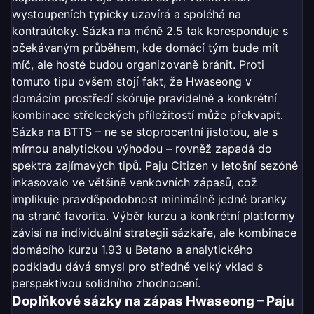
wystoupeních typicky uzavírá a spoléhá na
kontraútoky. Sázka na méně 2.5 tak koresponduje s
očekávaným průběhem, kde domácí tým bude mít
míč, ale hosté budou organizovaně bránit. Proti
tomuto tipu ovšem stojí fakt, že Hwaseong v
domácím prostředí skóruje pravidelně a konkrétní
kombinace střeleckých příležitostí může překvapit.
Sázka na BTTS – ne se stoprocentní jistotou, ale s
mírnou analytickou výhodou – rovněž zapadá do
spektra zajímavých tipů. Paju Citizen v letošní sezóně
inkasovalo ve většině venkovních zápasů, což
implikuje pravděpodobnost minimálně jedné branky
na straně favorita. Výběr kurzu a konkrétní platformy
závisí na individuální strategii sázkaře, ale kombinace
domácího kurzu 1.93 u Betano a analytického
podkladu dává smysl pro středně velký vklad s
perspektivou solidního zhodnocení.
Doplňkové sázky na zápas Hwaseong – Paju