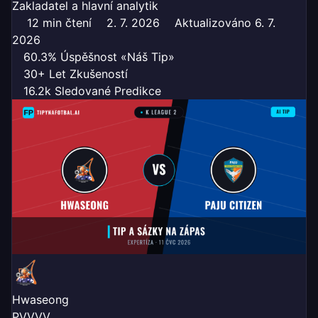
Zakladatel a hlavní analytik
12 min čtení
2. 7. 2026
Aktualizováno 6. 7.
2026
60.3% Úspěšnost «Náš Tip»
30+ Let Zkušeností
16.2k Sledované Predikce
Hwaseong
P
V
V
V
V