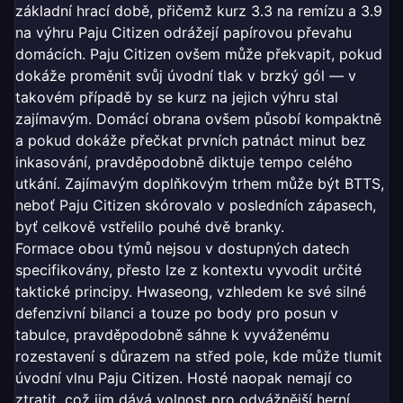
základní hrací době, přičemž kurz 3.3 na remízu a 3.9
na výhru Paju Citizen odrážejí papírovou převahu
domácích. Paju Citizen ovšem může překvapit, pokud
dokáže proměnit svůj úvodní tlak v brzký gól — v
takovém případě by se kurz na jejich výhru stal
zajímavým. Domácí obrana ovšem působí kompaktně
a pokud dokáže přečkat prvních patnáct minut bez
inkasování, pravděpodobně diktuje tempo celého
utkání. Zajímavým doplňkovým trhem může být BTTS,
neboť Paju Citizen skórovalo v posledních zápasech,
byť celkově vstřelilo pouhé dvě branky.
Formace obou týmů nejsou v dostupných datech
specifikovány, přesto lze z kontextu vyvodit určité
taktické principy. Hwaseong, vzhledem ke své silné
defenzivní bilanci a touze po body pro posun v
tabulce, pravděpodobně sáhne k vyváženému
rozestavení s důrazem na střed pole, kde může tlumit
úvodní vlnu Paju Citizen. Hosté naopak nemají co
ztratit, což jim dává volnost pro odvážnější herní