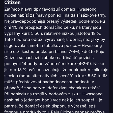
Citizen
Zatímco hlavní tipy favorizují domácí Hwaseong,
model nabízí zajímavý pohled i na další sázkové trhy.
Nejpravděpodobnější přesný výsledek podle modelu
činí 1:0 ve prospěch domácího celku, na který jsou
vypsány kurz 5.50 s relativně nízkou jistotou 18 %.
Tato hodnota odráží vyrovnanější obraz, než jaký by
sugerovala samotná tabulková pozice – Hwaseong
sice drží šestou příčku při bilanci 7-4-4, kdežto Paju
Citizen se nachází hluboko na třinácté pozici s
pouhými 14 body při záporném skóre (4-2-9). Nízká
jistota 18 % ovšem naznačuje, že bookmaker kalkuluje
s celou řadou alternativních scénářů a kurz 5.50 tudíž
může představovat nadhodnocenou hodnotu v
případě, že se potvrdí defenzivní charakter utkání.
Při pohledu na rozdíl v bodovém zisku – Hwaseong
nasbíral o jedenáct bodů více než jejich soupeř – je
patrné, že domácí celek disponuje výrazně lepší
formou a produktivitou. Paju Citizen naopak prožívá