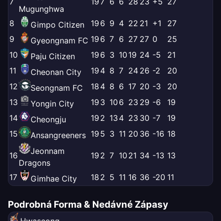
7
19
7
6
6
28
23
+5
27
Mugunghwa
8
19
6
9
4
22
21
+1
27
Gimpo Citizen
9
19
6
7
6
27
27
0
25
Gyeongnam FC
10
19
6
3
10
19
24
-5
21
Paju Citizen
11
19
4
8
7
24
26
-2
20
Cheonan City
12
18
4
8
6
17
20
-3
20
Seongnam FC
13
19
3
10
6
23
29
-6
19
Yongin City
14
19
2
13
4
23
30
-7
19
Cheongju
15
19
5
3
11
20
36
-16
18
Ansangreeners
Jeonnam
16
19
2
7
10
21
34
-13
13
Dragons
17
18
2
5
11
16
36
-20
11
Gimhae City
Podrobná Forma & Nedávné Zápasy