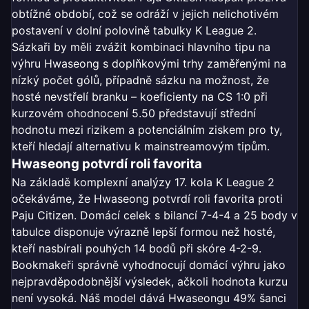
obtížné období, což se odráží v jejich nelichotivém
postavení v dolní polovině tabulky K League 2.
Sázkaři by měli zvážit kombinaci hlavního tipu na
výhru Hwaseong s doplňkovými trhy zaměřenými na
nízký počet gólů, případně sázku na možnost, že
hosté nevstřelí branku – koeficienty na CS 1:0 při
kurzovém ohodnocení 5.50 představují střední
hodnotu mezi rizikem a potenciálním ziskem pro ty,
kteří hledají alternativu k mainstreamovým tipům.
Hwaseong potvrdí roli favorita
Na základě komplexní analýzy 17. kola K League 2
očekáváme, že Hwaseong potvrdí roli favorita proti
Paju Citizen. Domácí celek s bilancí 7-4-4 a 25 body v
tabulce disponuje výrazně lepší formou než hosté,
kteří nasbírali pouhých 14 bodů při skóre 4-2-9.
Bookmakeři správně vyhodnocují domácí výhru jako
nejpravděpodobnější výsledek, ačkoli hodnota kurzu
není vysoká. Náš model dává Hwaseongu 49% šanci