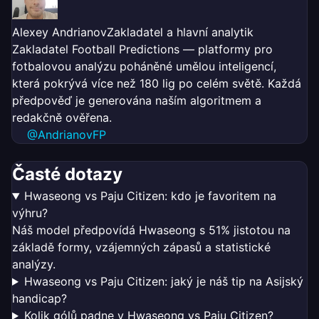
Alexey Andrianov
Zakladatel a hlavní analytik
Zakladatel Football Predictions — platformy pro
fotbalovou analýzu poháněné umělou inteligencí,
která pokrývá více než 180 lig po celém světě. Každá
předpověď je generována naším algoritmem a
redakčně ověřena.
@AndrianovFP
Časté dotazy
Hwaseong vs Paju Citizen: kdo je favoritem na
výhru?
Náš model předpovídá Hwaseong s 51% jistotou na
základě formy, vzájemných zápasů a statistické
analýzy.
Hwaseong vs Paju Citizen: jaký je náš tip na Asijský
handicap?
Kolik gólů padne v Hwaseong vs Paju Citizen?