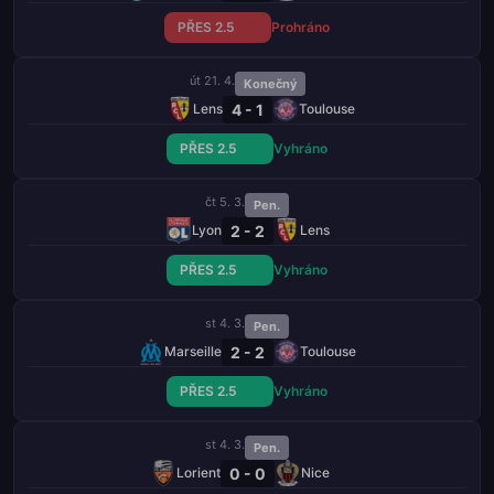
PŘES 2.5
Prohráno
út 21. 4.
Konečný
4 - 1
Lens
Toulouse
PŘES 2.5
Vyhráno
čt 5. 3.
Pen.
2 - 2
Lyon
Lens
PŘES 2.5
Vyhráno
st 4. 3.
Pen.
2 - 2
Marseille
Toulouse
PŘES 2.5
Vyhráno
st 4. 3.
Pen.
0 - 0
Lorient
Nice