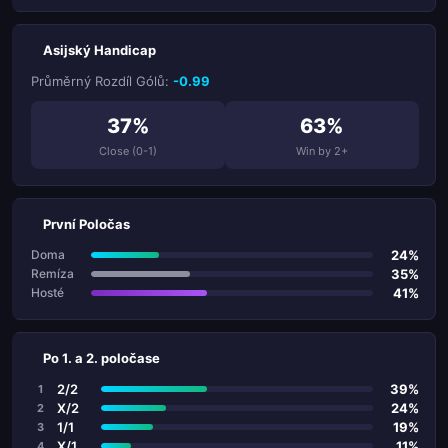
Asijský Handicap
Průměrný Rozdíl Gólů:
-0.99
37%
63%
Close (0-1)
Win by 2+
První Poločas
24%
Doma
35%
Remíza
41%
Hosté
Po 1. a 2. poločase
2/2
39%
1
X/2
24%
2
1/1
19%
3
X/1
11%
4