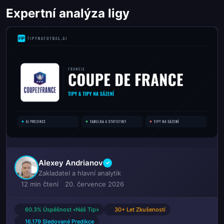
Expertní analýza ligy
Alexey Andrianov
✓
Zakladatel a hlavní analytik
12 min čtení
20. července 2026
60.3% Úspěšnost «Náš Tip»
30+ Let Zkušeností
16,179 Sledované Predikce