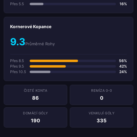
Přes 5.5
16%
Kornerové Kopance
9.3
Průměrné Rohy
Přes 8.5
56%
Přes 9.5
42%
Přes 10.5
24%
ČISTÉ KONTA
REMÍZA 0-0
86
0
DOMÁCÍ GÓLY
VENKUJÍ GÓLY
190
335