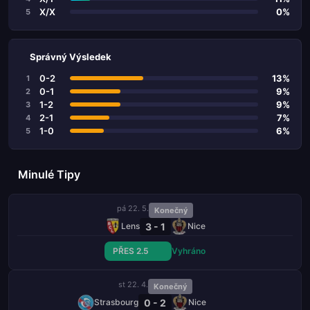
X/X
0%
5
Správný Výsledek
0-2
13%
1
0-1
9%
2
1-2
9%
3
2-1
7%
4
1-0
6%
5
Minulé Tipy
pá 22. 5.
Konečný
3 - 1
Lens
Nice
PŘES 2.5
Vyhráno
st 22. 4.
Konečný
0 - 2
Strasbourg
Nice