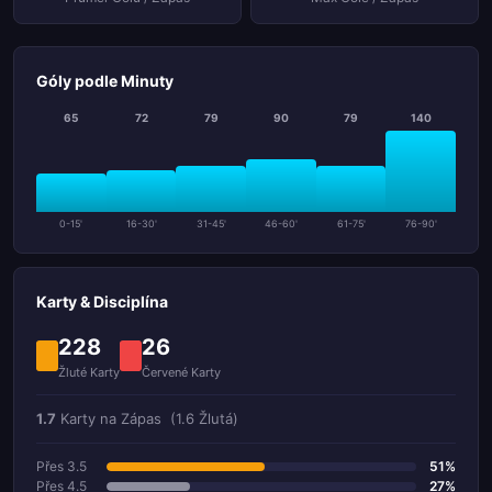
Góly podle Minuty
65
72
79
90
79
140
0-15'
16-30'
31-45'
46-60'
61-75'
76-90'
Karty & Disciplína
228
26
Žluté Karty
Červené Karty
1.7
Karty na Zápas
(1.6 Žlutá)
Přes 3.5
51%
Přes 4.5
27%