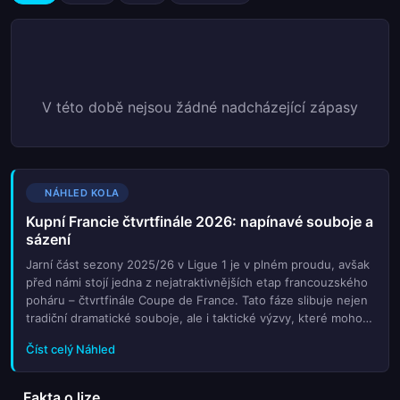
V této době nejsou žádné nadcházející zápasy
NÁHLED KOLA
Kupní Francie čtvrtfinále 2026: napínavé souboje a
sázení
Jarní část sezony 2025/26 v Ligue 1 je v plném proudu, avšak
před námi stojí jedna z nejatraktivnějších etap francouzského
poháru – čtvrtfinále Coupe de France. Tato fáze slibuje nejen
tradiční dramatické souboje, ale i taktické výzvy, které mohou
rozhodnout o postupu do semifinále. Největší pozorno
Číst celý Náhled
Fakta o lize