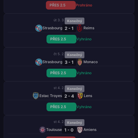
PŘES 2.5
Prohráno
út 3. 3.
Konečný
2 - 1
Strasbourg
Reims
PŘES 2.5
Vyhráno
čt 5. 2.
Konečný
3 - 1
Strasbourg
Monaco
PŘES 2.5
Vyhráno
st 4. 2.
Konečný
2 - 4
Estac Troyes
Lens
PŘES 2.5
Vyhráno
st 4. 2.
Konečný
1 - 0
Toulouse
Amiens