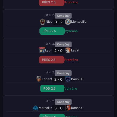
PŘES 2.5
Prohráno
st 4. 2.
Konečný
3 - 2
Nice
Montpellier
PŘES 2.5
Vyhráno
st 4. 2.
Konečný
2 - 0
Lyon
Laval
PŘES 2.5
Prohráno
st 4. 2.
Konečný
2 - 0
Lorient
Paris FC
POD 2.5
Vyhráno
út 3. 2.
Konečný
3 - 0
Marseille
Rennes