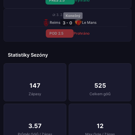
PŘES 2.5
Vyhráno
út 3. 2.
Konečný
3 - 0
Reims
Le Mans
POD 2.5
Prohráno
Statistiky Sezóny
147
525
Zápasy
Celkem gólů
3.57
12
Průměr Gólů / Zápas
Max Gole / Zápas