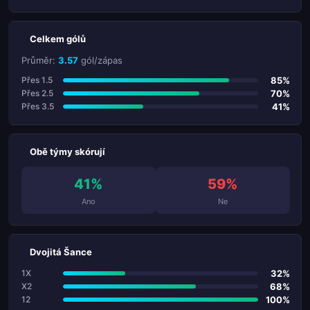
Celkem gólů
Průměr:
3.57
gól/zápas
85%
Přes 1.5
70%
Přes 2.5
41%
Přes 3.5
Obě týmy skórují
41%
59%
Ano
Ne
Dvojitá Šance
32%
1X
68%
X2
100%
12