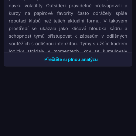
dávku volatility. Outsideri pravidelně překvapovali a
kurzy na papírové favority často odrážely spíše
reputaci klubů než jejich aktuální formu. V takovém
prostředí se ukázala jako klíčová hloubka kádru a
schopnost týmů přistupovat k zápasům v odlišných
soutěžích s odlišnou intenzitou. Týmy s užším kádrem
logicky strádaly v momentech, kdy se kumulovaly
zápasy z různých front, zatímco Soupiska s větší
Přečtěte si plnou analýzu
kvalitou v hloubce dokázaly tuto nerovnoměrnou
sezónu přečkat v lepší kondici.
Co se týče populárních trhů BTTS a O/U, vysoký
průměr branek naznačoval přinejmenším slušnou
úspěšnost sázek na více než 2,5 gólu. Nicméně
hodnota se skrývala spíše v detailech — v tom, které
týmy inklinovaly k ofenzivním přestřelkám pravidelně a
které naopak vsadily na defenzivní model. Právě tato
segmentace trhu rozhodovala o tom, zda sázkař na