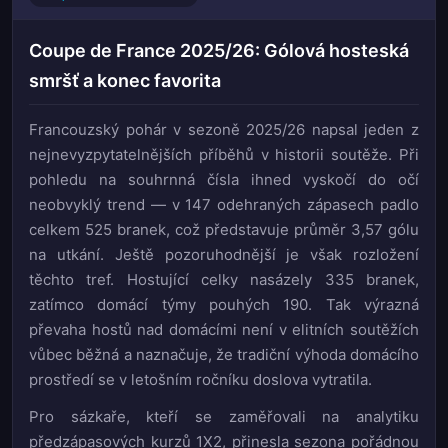
Coupe de France 2025/26: Gólová hosteská
smršť a konec favorita
Francouzský pohár v sezoně 2025/26 napsal jeden z
nejnevyzpytatelnějších příběhů v historii soutěže. Při
pohledu na souhrnná čísla ihned vyskočí do očí
neobvyklý trend — v 147 odehraných zápasech padlo
celkem 525 branek, což představuje průměr 3,57 gólu
na utkání. Ještě pozoruhodnější je však rozložení
těchto tref. Hostující celky nasázely 335 branek,
zatímco domácí týmy pouhých 190. Tak výrazná
převaha hostů nad domácími není v elitních soutěžích
vůbec běžná a naznačuje, že tradiční výhoda domácího
prostředí se v letošním ročníku doslova vytratila.
Pro sázkaře, kteří se zaměřovali na analytiku
předzápasových kurzů 1X2, přinesla sezona pořádnou