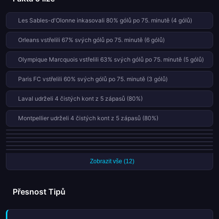
Les Sables-d'Olonne inkasovali 80% gólů po 75. minutě (4 gólů)
Orleans vstřelili 67% svých gólů po 75. minutě (6 gólů)
Olympique Marcquois vstřelili 63% svých gólů po 75. minutě (5 gólů)
Paris FC vstřelili 60% svých gólů po 75. minutě (3 gólů)
Laval udrželi 4 čistých kont z 5 zápasů (80%)
Montpellier udrželi 4 čistých kont z 5 zápasů (80%)
Lens vstřelili gól v první půli v 5 z posledních 5 zápasů (100%)
Gosier vstřelili 60% svých gólů po 75. minutě (3 gólů)
Stade Béthunois inkasovali 60% gólů po 75. minutě (3 gólů)
Sochaux inkasovali 57% gólů po 75. minutě (4 gólů)
Lyon vstřelili 56% svých gólů po 75. minutě (5 gólů)
Marseille udrželi 3 po sobě jdoucích čistých kont
Zobrazit vše (12)
Přesnost Tipů