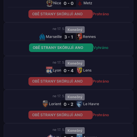
0 - 0
Nice
Metz
OBĚ STRANY SKÓRUJÍ: ANO
Prohráno
ne 17. 5.
Konečný
3 - 1
Marseille
Rennes
OBĚ STRANY SKÓRUJÍ: ANO
Vyhráno
ne 17. 5.
Konečný
0 - 4
Lyon
Lens
OBĚ STRANY SKÓRUJÍ: ANO
Prohráno
ne 17. 5.
Konečný
0 - 2
Lorient
Le Havre
OBĚ STRANY SKÓRUJÍ: ANO
Prohráno
ne 17. 5.
Konečný