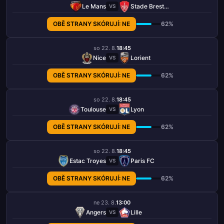
Le Mans
Stade Brestois 29
VS
OBĚ STRANY SKÓRUJÍ: NE
62%
so 22. 8.
18:45
Nice
Lorient
VS
OBĚ STRANY SKÓRUJÍ: NE
62%
so 22. 8.
18:45
Toulouse
Lyon
VS
OBĚ STRANY SKÓRUJÍ: NE
62%
so 22. 8.
18:45
Estac Troyes
Paris FC
VS
OBĚ STRANY SKÓRUJÍ: NE
62%
ne 23. 8.
13:00
Angers
Lille
VS