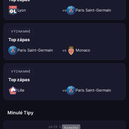
Lyon
Paris Saint-Germain
vs
VÝZNAMNÉ
Top zápas
Paris Saint-Germain
Monaco
vs
VÝZNAMNÉ
Top zápas
Lille
Paris Saint-Germain
vs
Minulé Tipy
pá 29. 5.
Konečný