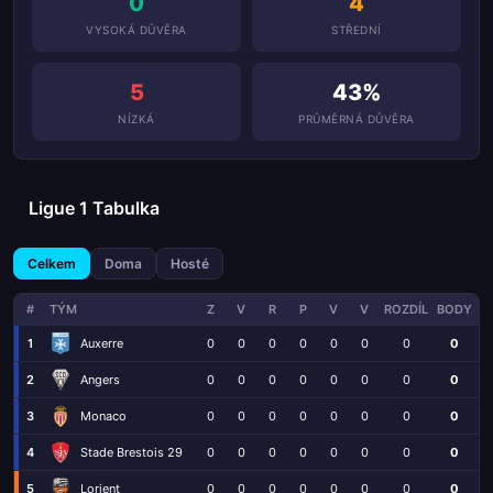
0
4
VYSOKÁ DŮVĚRA
STŘEDNÍ
5
43%
NÍZKÁ
PRŮMĚRNÁ DŮVĚRA
Ligue 1 Tabulka
Celkem
Doma
Hosté
#
TÝM
Z
V
R
P
V
V
ROZDÍL
BODY
1
Auxerre
0
0
0
0
0
0
0
0
2
Angers
0
0
0
0
0
0
0
0
3
Monaco
0
0
0
0
0
0
0
0
4
Stade Brestois 29
0
0
0
0
0
0
0
0
5
Lorient
0
0
0
0
0
0
0
0