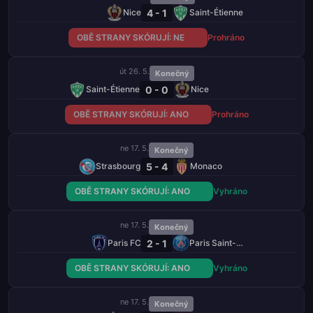
4 - 1
Nice
Saint-Étienne
OBĚ STRANY SKÓRUJÍ: NE
Prohráno
út 26. 5.
Konečný
0 - 0
Saint-Étienne
Nice
OBĚ STRANY SKÓRUJÍ: ANO
Prohráno
ne 17. 5.
Konečný
5 - 4
Strasbourg
Monaco
OBĚ STRANY SKÓRUJÍ: ANO
Vyhráno
ne 17. 5.
Konečný
2 - 1
Paris FC
Paris Saint-Germain
OBĚ STRANY SKÓRUJÍ: ANO
Vyhráno
ne 17. 5.
Konečný