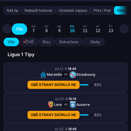
Náš tip
Nejlepší hodnota
Výsledek zápasu
Přes / Pod
Obě stra
PÁ
SO
NE
PO
ÚT
ST
ČT
PÁ
Vše
7
8
9
10
11
12
13
14
Vše
ŽIVĚ
Brzy
Dokončeno
Derby
Ligue 1 Tipy
pá 21. 8.
18:45
Marseille
Strasbourg
VS
OBĚ STRANY SKÓRUJÍ: NE
62%
so 22. 8.
15:15
Lens
Auxerre
VS
OBĚ STRANY SKÓRUJÍ: NE
62%
so 22. 8.
18:45