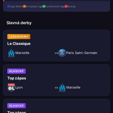
Liga Mistrů
Evropská Liga
Konferenční liga
Sestup
Slavná derby
LEGENDÁRNÍ
Le Classique
Marseille
Paris Saint-Germain
vs
KLASICKÉ
Top zápas
Lyon
Marseille
vs
KLASICKÉ
Top zápas