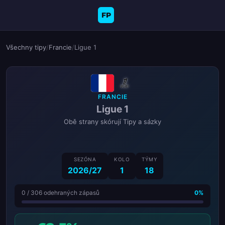
FP
Všechny tipy
/
Francie
/
Ligue 1
FRANCIE
Ligue 1
Obě strany skórují Tipy a sázky
SEZÓNA
KOLO
TÝMY
2026/27
1
18
0 / 306 odehraných zápasů
0%