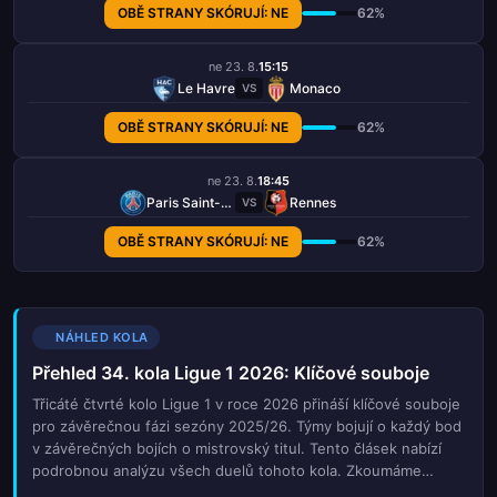
OBĚ STRANY SKÓRUJÍ: NE
62%
ne 23. 8.
15:15
Le Havre
Monaco
VS
OBĚ STRANY SKÓRUJÍ: NE
62%
ne 23. 8.
18:45
Paris Saint-Germain
Rennes
VS
OBĚ STRANY SKÓRUJÍ: NE
62%
NÁHLED KOLA
Přehled 34. kola Ligue 1 2026: Klíčové souboje
Třicáté čtvrté kolo Ligue 1 v roce 2026 přináší klíčové souboje
pro závěrečnou fázi sezóny 2025/26. Týmy bojují o každý bod
v závěrečných bojích o mistrovský titul. Tento člásek nabízí
podrobnou analýzu všech duelů tohoto kola. Zkoumáme
aktuální formu týmů, zranění klíčových hráčů a historická data.