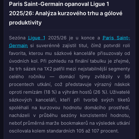
Paris Saint-Germain opanoval Ligue 1
2025/26: Analýza kurzového trhu a gólové
produktivity
Sezóna
Ligue 1
2025/26 je u konce a
Paris Saint-
Germain
si suverénně zajistil titul, čímž potvrdil roli
favorita, kterou mu sázkové kanceláře přisuzovaly od
úvodních kol. Při pohledu na finální tabulku je zřejmé,
že trh sázek na 1X2 patřil mezi nejstabilnější segmenty
celého ročníku — domácí týmy zvítězily v 56
procentech utkání, což představuje výrazný náskok
oproti remízám (18 %) a výhrám hostů (26 %). Uživatelé
sázkových kanceláří, kteří při tvorbě svých tiketů
spoléhali na kurzovou hodnotu domácího prostředí,
nacházeli v průběhu sezóny konzistentní hodnotu,
neboť průměrná marže bookmakerů na výsledek utkání
oscilovala kolem standardních 105 až 107 procent.