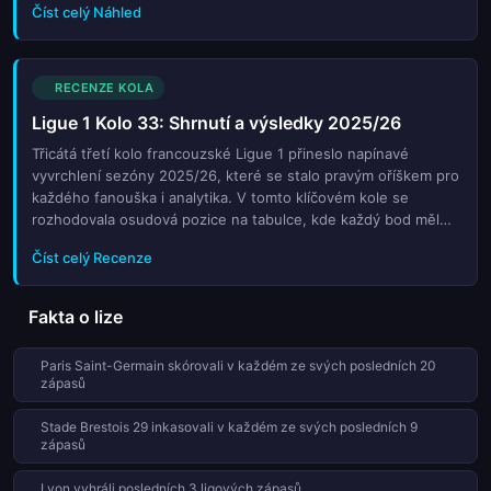
Číst celý Náhled
Zaměřujeme se na hlavní favority i překvapivé kandidáty na
body. Poskytujeme strategické pohledy na to, jak mohou
jednotlivé zápasy ovlivnit konečné pořadí tabulky. Čtenáři
najdou také expertní tipy a předpovědi výsledků. Náš tým
RECENZE KOLA
analytiků sledoval všechny důležité detaily, aby vám poskytl
Ligue 1 Kolo 33: Shrnutí a výsledky 2025/26
nejpřesnější informace. Připravte se na napínavé závěry
sezóny s naším komplexním přehledem, který vás provede
Třicátá třetí kolo francouzské Ligue 1 přineslo napínavé
všemi důležitými událostmi tohoto kola francouzského fotbalu.
vyvrchlení sezóny 2025/26, které se stalo pravým oříškem pro
každého fanouška i analytika. V tomto klíčovém kole se
rozhodovala osudová pozice na tabulce, kde každý bod měl
svou nezastupitelnou hodnotu pro boj o titul nebo o
Číst celý Recenze
zachování místa mezi elitou. Zápasové děje byly plné
překvapení, gólových hody i dramatických obratů, které
ukázaly kvalitu současné francouzské ligy. Nejvýznamněší
Fakta o lize
duel tohoto kola přinesl nejen tři body pro lídra, ale také
odhalil slabiny favoritů před finálním sprintem. Statistiky
Paris Saint-Germain skórovali v každém ze svých posledních 20
ukazují vysokou míru střelecké efektivity a taktickou
zápasů
proměnlivost týmů. Tento souhrn vám nabídne podrobný
rozbor všech klíčových okamžiků, nejdůležitější statistiky a
Stade Brestois 29 inkasovali v každém ze svých posledních 9
výpovědi trenérů po zápasech. Zjistěte, kdo si zajistil místo v
zápasů
evropských pohárech a kteří týmy musí v posledních kolech
bojovat za každý bod. Nenechte si ujít kompletní přehled
Lyon vyhráli posledních 3 ligových zápasů