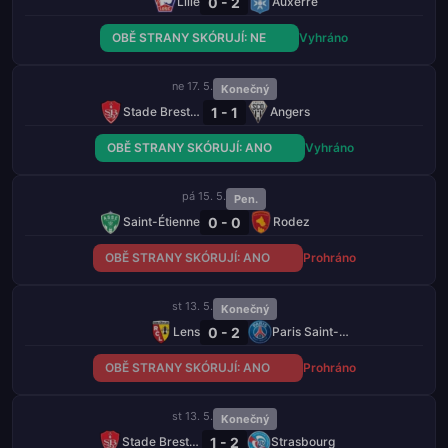
0 - 2
Lille
Auxerre
OBĚ STRANY SKÓRUJÍ: NE
Vyhráno
ne 17. 5.
Konečný
1 - 1
Stade Brestois 29
Angers
OBĚ STRANY SKÓRUJÍ: ANO
Vyhráno
pá 15. 5.
Pen.
0 - 0
Saint-Étienne
Rodez
OBĚ STRANY SKÓRUJÍ: ANO
Prohráno
st 13. 5.
Konečný
0 - 2
Lens
Paris Saint-Germain
OBĚ STRANY SKÓRUJÍ: ANO
Prohráno
st 13. 5.
Konečný
1 - 2
Stade Brestois 29
Strasbourg