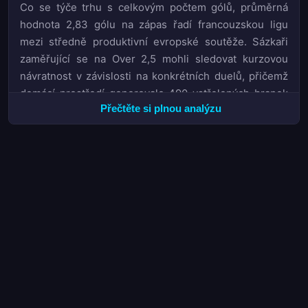
Co se týče trhu s celkovým počtem gólů, průměrná
hodnota 2,83 gólu na zápas řadí francouzskou ligu
mezi středně produktivní evropské soutěže. Sázkaři
zaměřující se na Over 2,5 mohli sledovat kurzovou
návratnost v závislosti na konkrétních duelů, přičemž
domácí prostředí generovalo 490 vstřelených branek
Přečtěte si plnou analýzu
oproti 383 gólům hostů. Tento rozdíl 107 branek ve
prospěch domácích týmů jasně dokumentuje, že faktor
hřiště sehrál v letošní sezóně významnou roli a kurzy
na Přes/Pod góly reflektovaly tuto tendenci s
přiměřenou přesností.
Na opačném konci tabulky skončily týmy Nice,
Nantes
a Metz, které doprovodily sestupující trio až do nižší
soutěže. Pro sázkový trh představovala zona sestupu
stabilní vzorec — kurzy na 1X2 u zápasů těchto
mužstev vykazovaly zvýšenou volatilitu zejména v
posledních kolech, kdy sázkové kanceláře
přehodnocovaly pravděpodobnosti v souladu s aktuální