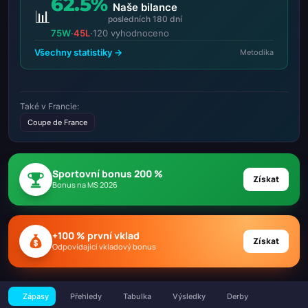
62.5%
Naše bilance
📊
posledních 180 dní
75W
·
45L
·
120 vyhodnoceno
Všechny statistiky →
Metodika
Také v Francie:
Coupe de France
Sportovní bonus 200 %
Získat
Bonus na MS 2026
+100 % první vklad
Získat
Odpovídající vkladový bonus
Zápasy
Přehledy
Tabulka
Výsledky
Derby