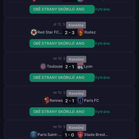
OBĚ STRANY SKÓRUJÍ: ANO
Vyhráno
út 12. 5.
Konečný
2 - 3
Red Star FC 93
Rodez
OBĚ STRANY SKÓRUJÍ: ANO
Vyhráno
ne 10. 5.
Konečný
2 - 1
Toulouse
Lyon
OBĚ STRANY SKÓRUJÍ: ANO
Vyhráno
ne 10. 5.
Konečný
2 - 1
Rennes
Paris FC
OBĚ STRANY SKÓRUJÍ: ANO
Vyhráno
ne 10. 5.
Konečný
1 - 0
Paris Saint-Germain
Stade Brestois 29