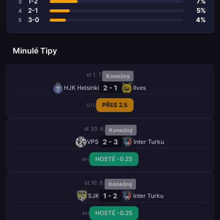
1-2
7%
3
2-1
5%
4
3-0
4%
5
Minulé Tipy
st 1. 7.
Konečný
2 - 1
HJK Helsinki
Ilves
PŘES 2.5
O/U
út 30. 6.
Konečný
2 - 3
VPS
Inter Turku
HOSTÉ -0.25
AH
st 10. 6.
Konečný
1 - 2
SJK
Inter Turku
HOSTÉ -0.25
AH