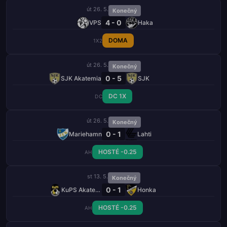
út 26. 5.
Konečný
4 - 0
VPS
Haka
DOMA
1X2
út 26. 5.
Konečný
0 - 5
SJK Akatemia
SJK
DC 1X
DC
út 26. 5.
Konečný
0 - 1
Mariehamn
Lahti
HOSTÉ -0.25
AH
st 13. 5.
Konečný
0 - 1
KuPS Akatemia
Honka
HOSTÉ -0.25
AH