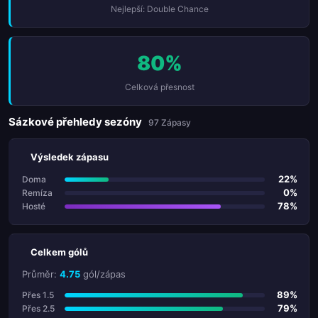
Nejlepší: Double Chance
80%
Celková přesnost
Sázkové přehledy sezóny
97 Zápasy
Výsledek zápasu
22%
Doma
0%
Remíza
78%
Hosté
Celkem gólů
Průměr:
4.75
gól/zápas
89%
Přes 1.5
79%
Přes 2.5