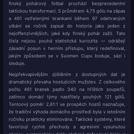
finský pohárový fotbal prochází bezprecedentní
taktickou transformací. S průměrem 4,75 gólu na zápas
a 461 vstřelenými brankami během 97 odehraných
utkání se ročník zapsal do historie jako jeden z
nejoffenzivnějších, jaké kdy finský pohár zažil. Tato
čísla nejsou pouhá statistická kuriozita — odrážejí
zásadní posun v herním přístupu, který redefinoval,
jakým způsobem se v Suomen Cupu boduje, sází i
sleduje.
Nejpřekvapivějším zjištěním z dostupných dat je
dramatický převaha hostujících mužstev. Z celkového
počtu 461 branek padlo 340 na hřištích soupeřů,
zatímco domácí týmy nastřílely pouhých 121 gólů.
Tentoový poměr 2,81:1 ve prospěch hostů naznačuje,
že tradiční výhoda domácího prostředí byla v letošním
ročníku prakticky eliminována. Taktické systémy, které
favorizují rychlé přechody a agresivní vysunutou