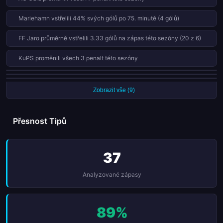
které proběhly během tohoto důležitého týdne ve finšském
fotbalovém kalendáři a zjistěte, kdo se posunul dál.
Mariehamn vstřelili 44% svých gólů po 75. minutě (4 gólů)
FF Jaro průměrně vstřelili 3.33 gólů na zápas této sezóny (20 z 6)
KuPS proměnili všech 3 penalt této sezóny
FF Jaro neproměnili 2 z 7 penalt této sezóny (71% úspěšnost)
OLS vstřelili 30% svých gólů po 75. minutě (3 gólů)
Mariehamn vstřelili 67% svých gólů ve druhé půli
Zobrazit vše (9)
Přesnost Tipů
37
Analyzované zápasy
89%