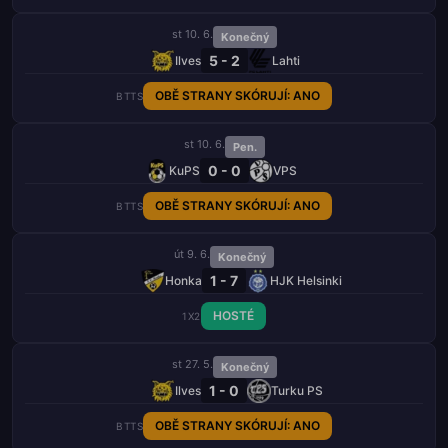
st 10. 6.
Konečný
5 - 2
Ilves
Lahti
OBĚ STRANY SKÓRUJÍ: ANO
BTTS
st 10. 6.
Pen.
0 - 0
KuPS
VPS
OBĚ STRANY SKÓRUJÍ: ANO
BTTS
út 9. 6.
Konečný
1 - 7
Honka
HJK Helsinki
HOSTÉ
1X2
st 27. 5.
Konečný
1 - 0
Ilves
Turku PS
OBĚ STRANY SKÓRUJÍ: ANO
BTTS