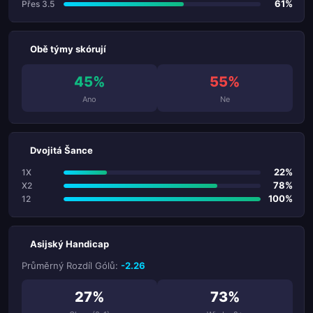
61%
Přes 3.5
Obě týmy skórují
45%
55%
Ano
Ne
Dvojitá Šance
22%
1X
78%
X2
100%
12
Asijský Handicap
Průměrný Rozdíl Gólů:
-2.26
27%
73%