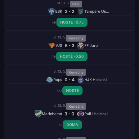
st 13. 5.
Pen.
2 - 2
EBK
Tampere United
HOSTÉ -0.75
AH
st 13. 5.
Konečný
5 - 3
VJS
FF Jaro
HOSTÉ -0.50
AH
st 13. 5.
Konečný
0 - 4
Rops
HJK Helsinki
HOSTÉ
1X2
st 13. 5.
Konečný
3 - 0
Mariehamn
PuiU Helsinki
DOMA
1X2