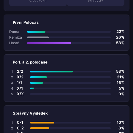
Close (0-1)
Win by 2+
První Poločas
22%
Doma
26%
Remíza
53%
Hosté
Po 1. a 2. poločase
2/2
53%
1
X/2
21%
2
1/1
16%
3
X/1
5%
4
X/X
0%
5
Správný Výsledek
0-1
10%
1
0-2
8%
2