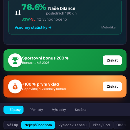
78.6%
Naše bilance
📊
posledních 180 dní
33W
·
9L
·
42 vyhodnoceno
Všechny statistiky →
Metodika
Sportovní bonus 200 %
Získat
Bonus na MS 2026
+100 % první vklad
Získat
Odpovídající vkladový bonus
Zápasy
Přehledy
Výsledky
Sezóna
Náš tip
Nejlepší hodnota
Výsledek zápasu
Přes / Pod
Obě stra