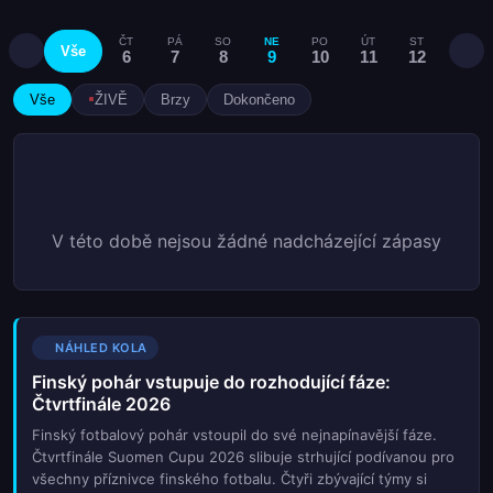
ČT
PÁ
SO
NE
PO
ÚT
ST
ČT
Vše
6
7
8
9
10
11
12
13
Vše
ŽIVĚ
Brzy
Dokončeno
V této době nejsou žádné nadcházející zápasy
NÁHLED KOLA
Finský pohár vstupuje do rozhodující fáze:
Čtvrtfinále 2026
Finský fotbalový pohár vstoupil do své nejnapínavější fáze.
Čtvrtfinále Suomen Cupu 2026 slibuje strhující podívanou pro
všechny příznivce finského fotbalu. Čtyři zbývající týmy si