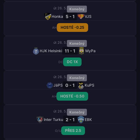
út 26. 5.
Konečný
5 - 1
Honka
VJS
HOSTÉ -0.25
AH
út 26. 5.
Konečný
11 - 1
HJK Helsinki
MyPa
DC 1X
DC
út 26. 5.
Konečný
0 - 1
JäPS
KuPS
HOSTÉ -0.50
AH
út 26. 5.
Konečný
2 - 1
Inter Turku
EBK
PŘES 2.5
O/U