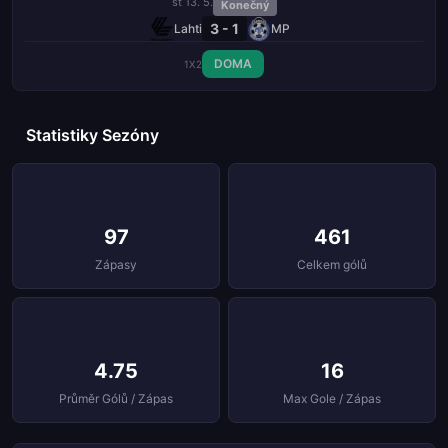
st 13. 5.
Konečný
3 - 1
Lahti
MP
DOMA
1X2
Statistiky Sezóny
97
461
Zápasy
Celkem gólů
4.75
16
Průměr Gólů / Zápas
Max Gole / Zápas