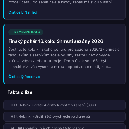
rozdělí cestu do semifinále a každý zápas má svou vlastní
dynamiku a příběh. HJK Helsinki jako tradiční finálový ade...
Číst celý Náhled
RECENZE KOLA
Finský pohár 16.kolo: Shrnutí sezóny 2026
Šestnácté kolo Finského poháru pro sezónu 2026/27 přineslo
fanouškům a sázníkům zcela odlišný zážitek než obvyklé
klíčové zápasy tohoto turnaje. Tento úsek soutěže byl
charakterizován vysokou mírou nepředvídatelnosti, kde
tradiční favoritové čelili tvrdému odporu zástupců nižších
Číst celý Recenze
divizí. Na hřištích se odehrála řada explozivních akcí, které
rozhodly o postupu dalších týmů do další fáze boje o trofej.
Zvláštní pozornost si zaslouží překvapivé výsledky, které
Fakta o lize
otřásly pořadím v tabulce a nabídly sázníkům vysoké kurzy. V
tomto shrnutí naleznete podrobný rozbor nejdůležitějších
HJK Helsinki udrželi 4 čistých kont z 5 zápasů (80%)
duelů, statistiky střeleckých výkonů a klíčová momenta, která
definovala tento specifický úsek sezóny. Pro příznivce finské
HJK Helsinki vstřelili 89% svých gólů ve druhé půli
kopané je toto období plné emocí a napětí, kdy každý bod má
svou cenu. Nahlédněte do detailního přehledu všech událostí,
AC Oulu proměnili všech 7 penalt této sezóny