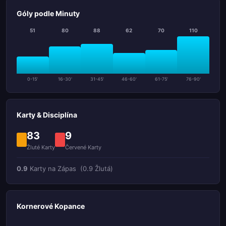
Góly podle Minuty
51
80
88
62
70
110
0-15'
16-30'
31-45'
46-60'
61-75'
76-90'
Karty & Disciplína
83
9
Žluté Karty
Červené Karty
0.9
Karty na Zápas
(0.9 Žlutá)
Kornerové Kopance