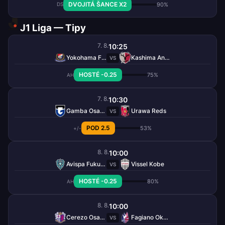
DVOJITÁ ŠANCE X2
90%
DS
J1 Liga — Tipy
7. 8.
10:25
Yokohama F. Marinos
Kashima Antlers
VS
HOSTÉ -0.25
75%
AH
7. 8.
10:30
Gamba Osaka
Urawa Reds
VS
POD 2.5
53%
+/-
8. 8.
10:00
Avispa Fukuoka
Vissel Kobe
VS
HOSTÉ -0.25
80%
AH
8. 8.
10:00
Cerezo Osaka
Fagiano Okayama
VS