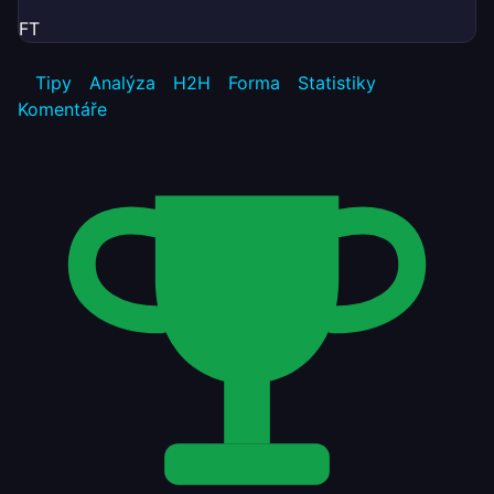
FT
Tipy
Analýza
H2H
Forma
Statistiky
Komentáře