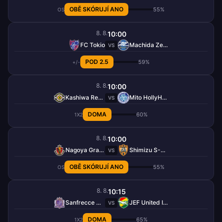
OBĚ SKÓRUJÍ ANO
55%
OS
8. 8.
10:00
FC Tokio
Machida Zelvia
VS
POD 2.5
59%
+/-
8. 8.
10:00
Kashiwa Reysol
Mito HollyHock
VS
DOMA
60%
1X2
8. 8.
10:00
Nagoya Grampus
Shimizu S-Pulse
VS
OBĚ SKÓRUJÍ ANO
55%
OS
8. 8.
10:15
Sanfrecce Hiroshima
JEF United Ichihara Chiba
VS
DOMA
65%
1X2