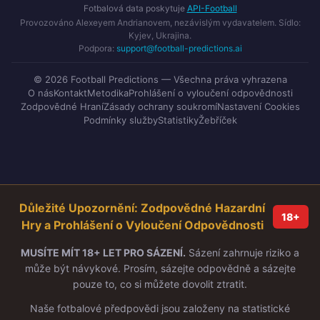
Fotbalová data poskytuje
API-Football
Provozováno Alexeyem Andrianovem, nezávislým vydavatelem. Sídlo:
Kyjev, Ukrajina.
Podpora:
support@football-predictions.ai
© 2026 Football Predictions — Všechna práva vyhrazena
O nás
Kontakt
Metodika
Prohlášení o vyloučení odpovědnosti
Zodpovědné Hraní
Zásady ochrany soukromí
Nastavení Cookies
Podmínky služby
Statistiky
Žebříček
Důležité Upozornění: Zodpovědné Hazardní
18+
Hry a Prohlášení o Vyloučení Odpovědnosti
MUSÍTE MÍT 18+ LET PRO SÁZENÍ.
Sázení zahrnuje riziko a
může být návykové. Prosím, sázejte odpovědně a sázejte
pouze to, co si můžete dovolit ztratit.
Naše fotbalové předpovědi jsou založeny na statistické