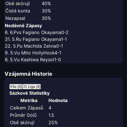
Obě skórují
40%
Čisté konta
30%
Nezapsal
30%
Nedávné Zápasy
6. 6.
P
vs Fagiano Okayama
0-2
31. 5.
R
u Fagiano Okayama
1-1
22. 5.
P
u Machida Zelvia
0-1
9. 5.
V
u Mito HollyHock
4-1
6. 5.
V
u Kashiwa Reysol
1-0
Vzájemná Historie
Vše (4)
J1 Liga (4)
Sázkové Statistiky
Metrika
Hodnota
Celkem Zápasů
4
Průměr Gólů
1.5
Obě skórují
25%