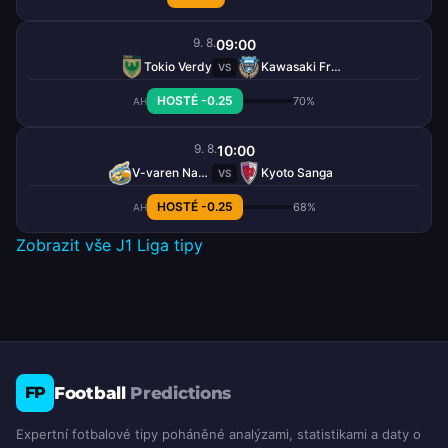
9. 8.
09:00
Tokio Verdy
Kawasaki Frontale
VS
HOSTÉ -0.25
70%
AH
9. 8.
10:00
V-varen Nagasaki
Kyoto Sanga
VS
HOSTÉ -0.25
68%
AH
Zobrazit vše J1 Liga tipy
Football
Predictions
FP
Expertní fotbalové tipy poháněné analýzami, statistikami a daty o