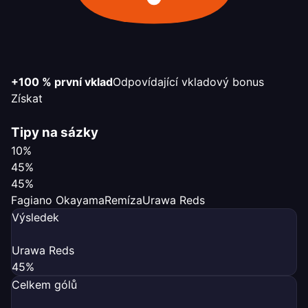
+100 % první vklad
Odpovídající vkladový bonus
Získat
Tipy na sázky
10%
45%
45%
Fagiano Okayama
Remíza
Urawa Reds
Výsledek
Urawa Reds
45%
Celkem gólů