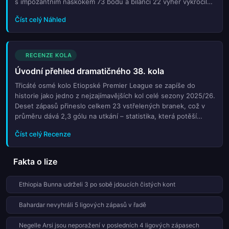
s impozantním náskokem 73 bodů a bilancí 22 výher vykročil
za mistrovským titulem sebevědomým krokem — aktuální
Číst celý Náhled
forma WWWDW...
RECENZE KOLA
Úvodní přehled dramatičného 38. kola
Třicáté osmé kolo Etiopské Premier League se zapíše do
historie jako jedno z nejzajímavějších kol celé sezony 2025/26.
Deset zápasů přineslo celkem 23 vstřelených branek, což v
průměru dává 2,3 gólu na utkání – statistika, která potěší
každého fanouška ofenzivního fotbalu. Pondělní program
Číst celý Recenze
nabídl...
Fakta o lize
Ethiopia Bunna udrželi 3 po sobě jdoucích čistých kont
Bahardar nevyhráli 5 ligových zápasů v řadě
Negelle Arsi jsou neporažení v posledních 4 ligových zápasech