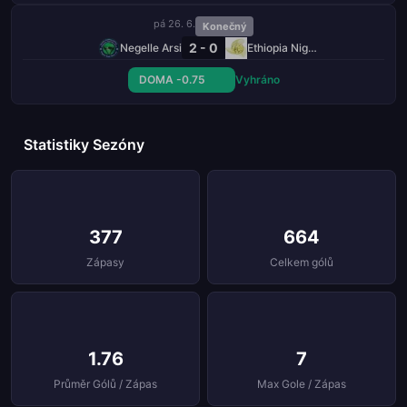
pá 26. 6.
Konečný
2 - 0
Negelle Arsi
Ethiopia Nigd Bank
DOMA -0.75
Vyhráno
Statistiky Sezóny
377
664
Zápasy
Celkem gólů
1.76
7
Průměr Gólů / Zápas
Max Gole / Zápas