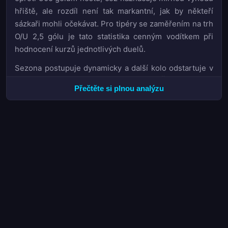
hřiště, ale rozdíl není tak markantní, jak by někteří
sázkaři mohli očekávat. Pro tipéry se zaměřením na trh
O/U 2,5 gólu je tato statistika cenným vodítkem při
hodnocení kurzů jednotlivých duelů.
Sezona postupuje dynamicky a další kolo odstartuje v
pátek 26. června 2026 v 14:00 SELČ. Pro české
Přečtěte si plnou analýzu
sázkaře sledující etiopskou ligu představuje tento
termín ideální příležitost k analýze aktuální formy
mužstev před podáním sázek na trhy 1X2 či BTTS.
Ethiopian Medhin prokazuje konzistentní výkony a
jejich kurz na titul se jeví jako solidní investice, avšak
pozornost si zaslouží i týmy v závěsu – konkurence
nikdy nespí a v momentě, kdy lídr zaváhá, může se
tabulka rázem přepsat.
Sboření distance: Ethiopian Medhin míří za
obhajobou