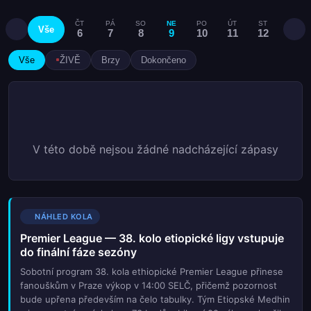
ČT
PÁ
SO
NE
PO
ÚT
ST
ČT
Vše
6
7
8
9
10
11
12
13
Vše
ŽIVĚ
Brzy
Dokončeno
V této době nejsou žádné nadcházející zápasy
NÁHLED KOLA
Premier League — 38. kolo etiopické ligy vstupuje
do finální fáze sezóny
Sobotní program 38. kola ethiopické Premier League přinese
fanouškům v Praze výkop v 14:00 SELČ, přičemž pozornost
bude upřena především na čelo tabulky. Tým Etiopské Medhin