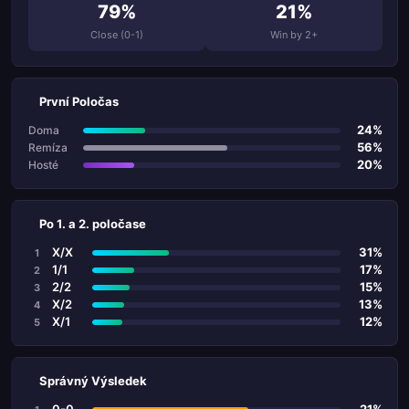
79%
21%
Close (0-1)
Win by 2+
První Poločas
24%
Doma
56%
Remíza
20%
Hosté
Po 1. a 2. poločase
X/X
31%
1
1/1
17%
2
2/2
15%
3
X/2
13%
4
X/1
12%
5
Správný Výsledek