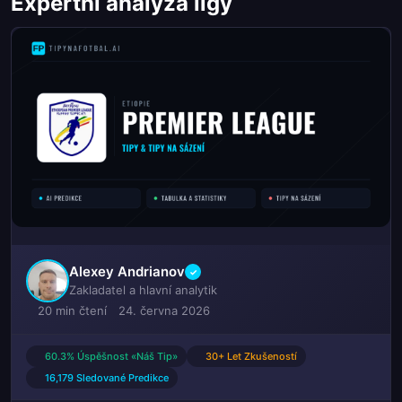
Expertní analýza ligy
Alexey Andrianov
✓
Zakladatel a hlavní analytik
20 min čtení
24. června 2026
60.3% Úspěšnost «Náš Tip»
30+ Let Zkušeností
16,179 Sledované Predikce