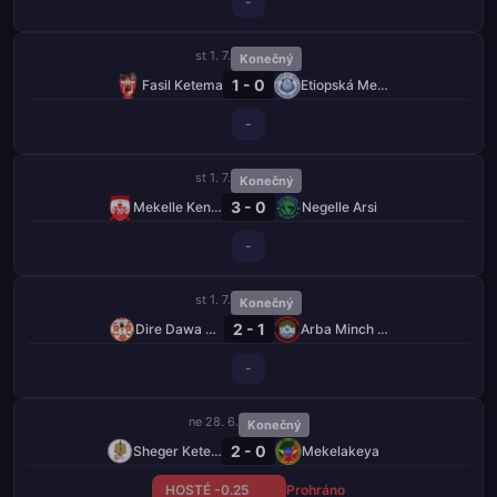
-
st 1. 7.
Konečný
1 - 0
Fasil Ketema
Etiopská Medhin
-
st 1. 7.
Konečný
3 - 0
Mekelle Kenema
Negelle Arsi
-
st 1. 7.
Konečný
2 - 1
Dire Dawa Kenema
Arba Minch Kenema
-
ne 28. 6.
Konečný
2 - 0
Sheger Ketema
Mekelakeya
HOSTÉ -0.25
Prohráno