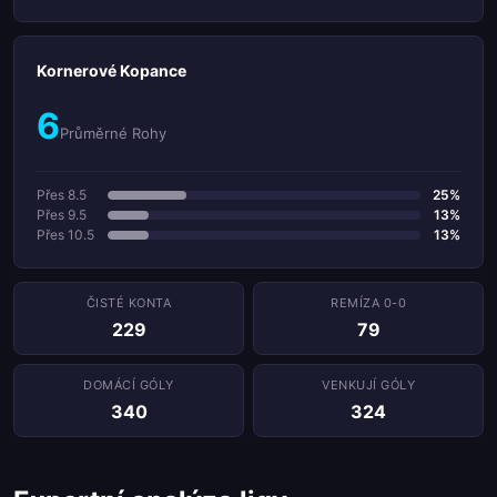
Kornerové Kopance
6
Průměrné Rohy
Přes 8.5
25%
Přes 9.5
13%
Přes 10.5
13%
ČISTÉ KONTA
REMÍZA 0-0
229
79
DOMÁCÍ GÓLY
VENKUJÍ GÓLY
340
324