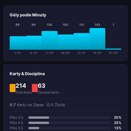
Góly podle Minuty
88
94
124
102
112
143
1
0-15'
16-30'
31-45'
46-60'
61-75'
76-90'
91-105'
Karty & Disciplína
214
63
Žluté Karty
Červené Karty
0.7
Karty na Zápas
(0.6 Žlutá)
Přes 3.5
25%
Přes 4.5
25%
Přes 5.5
13%