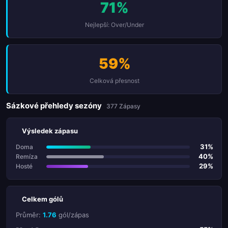
71%
Nejlepší: Over/Under
59%
Celková přesnost
Sázkové přehledy sezóny
377 Zápasy
Výsledek zápasu
31%
Doma
40%
Remíza
29%
Hosté
Celkem gólů
Průměr:
1.76
gól/zápas