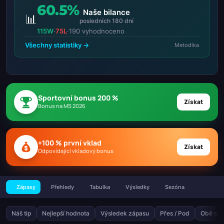
60.5%
Naše bilance
📊
posledních 180 dní
115W
·
75L
·
190 vyhodnoceno
Všechny statistiky →
Metodika
Sportovní bonus 200 %
Získat
Bonus na MS 2026
+100 % první vklad
Získat
Odpovídající vkladový bonus
Zápasy
Přehledy
Tabulka
Výsledky
Sezóna
Náš tip
Nejlepší hodnota
Výsledek zápasu
Přes / Pod
Obě stra