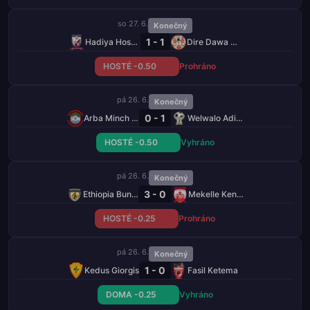
so 27. 6.
Konečný
1 - 1
Hadiya Hosaena
Dire Dawa Kenema
HOSTÉ -0.50
Prohráno
pá 26. 6.
Konečný
0 - 1
Arba Minch Kenema
Welwalo Adigrat Uni
HOSTÉ -0.50
Vyhráno
pá 26. 6.
Konečný
3 - 0
Ethiopia Bunna
Mekelle Kenema
HOSTÉ -0.25
Prohráno
pá 26. 6.
Konečný
1 - 0
Kedus Giorgis
Fasil Ketema
DOMA -0.25
Vyhráno