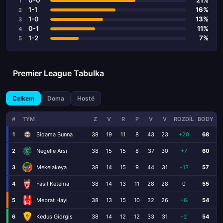
0-0
21%
1
1-1
16%
2
1-0
13%
3
0-1
11%
4
1-2
7%
5
Premier League Tabulka
Celkem
Doma
Hosté
#
TÝM
Z
V
R
P
V
V
ROZDÍL
BODY
1
Sidama Bunna
38
19
11
8
43
23
+20
68
2
Negelle Arsi
38
15
15
8
37
30
+7
60
3
Mekelakeya
38
14
15
9
44
31
+13
57
4
Fasil Ketema
38
14
13
11
28
28
0
55
5
Mebrat Hayl
38
13
15
10
32
26
+6
54
6
Kedus Giorgis
38
14
12
12
33
31
+2
54