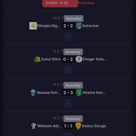
DOMA -0.25
Prohráno
pá 3. 7.
Konečný
2 - 2
Ethiopia Nigd Bank
Bahardar
-
čt 2. 7.
Konečný
0 - 2
Suhul Shire
Sheger Ketema
-
čt 2. 7.
Konečný
2 - 3
Awassa Kenema
Adama Kenema
-
čt 2. 7.
Konečný
1 - 1
Welwalo Adigrat Uni
Kedus Giorgis