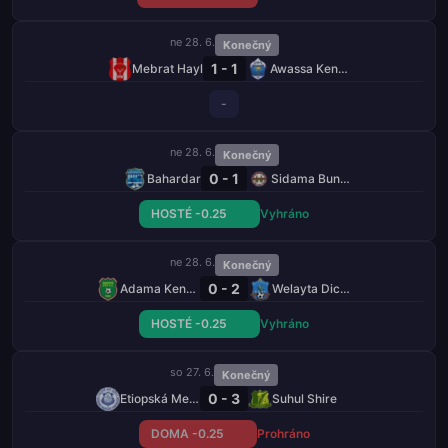
ne 28. 6.
Konečný
1 - 1
Mebrat Hayl
Awassa Kenema
-
ne 28. 6.
Konečný
0 - 1
Bahardar
Sidama Bunna
HOSTÉ -0.25
Vyhráno
ne 28. 6.
Konečný
0 - 2
Adama Kenema
Welayta Dicha
HOSTÉ -0.25
Vyhráno
so 27. 6.
Konečný
0 - 3
Etiopská Medhin
Suhul Shire
DOMA -0.25
Prohráno