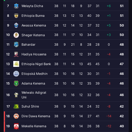
7
Welayta Dicha
38
11
18
9
37
31
+6
51
8
Ethiopia Bunna
38
13
12
13
40
39
+1
51
9
Awassa Kenema
38
12
14
12
37
32
+5
50
10
38
11
17
10
34
31
+3
50
Sheger Ketema
11
Bahardar
38
9
21
8
28
28
0
48
12
Hadiya Hosaena
38
11
15
12
31
35
-4
48
13
Ethiopia Nigd Bank
38
11
14
13
45
45
0
47
14
Etiopská Medhin
38
10
16
12
30
31
-1
46
15
Adama Kenema
38
10
16
12
35
39
-4
46
Welwalo Adigrat
16
38
10
16
12
32
36
-4
46
Uni
17
Suhul Shire
38
9
15
14
24
32
-8
42
18
Dire Dawa Kenema
38
9
15
14
27
41
-14
42
19
38
8
16
14
26
38
-12
40
Mekelle Kenema