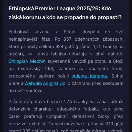
Ethiopská Premier League 2025/26: Kdo
získá korunu a kdo se propadne do propasti?
Fotbalová sezona v Etiopii dospěla do své
nejnapínavější fáze. Po 357 odehraných zápasech,
které přinesly celkem 624 gólů (průměr 1,75 branky na
utkání), se ligová tabulka odhaluje v plné nahotě.
Ethiopian Medhin
suverénně vévodí pelotonu a útočí
na mistrovský titul, zatímco na opačném konci
propastného spektra bojují
Adama Kenema
, Suhul
Shire a
Welwalo Adigrat Uni
o záchranu před sestupem
do nižší soutěže.
Průměrná gólová bilance 1,75 branky na zápas odráží
defenzivní charakter etiopského fotbalu, kde týmy
často preferují kompaktní defenzivní bloky před
ofenzivní exhibicí. Domácí mužstva si připsala 319 gólů
oproti 305 gólům hostů, což naznačuje mírnou výhodu