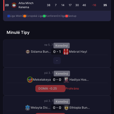
Arba Minch
20
38
7
14
17
30
46
-16
35
Kenema
Liga Mistrů
Evropská Liga
Konferenční liga
Sestup
Minulé Tipy
ne 5. 7.
Konečný
0 - 1
Sidama Bunna
Mebrat Hayl
-
pá 3. 7.
Konečný
0 - 0
Mekelakeya
Hadiya Hosaena
DOMA -0.25
Prohráno
pá 3. 7.
Konečný
0 - 0
Welayta Dicha
Ethiopia Bunna