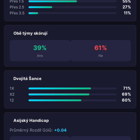
55%
Přes 1.5
27%
Přes 2.5
11%
Přes 3.5
Obě týmy skórují
39%
61%
Ano
Ne
Dvojitá Šance
71%
1X
69%
X2
60%
12
Asijský Handicap
Průměrný Rozdíl Gólů:
+0.04