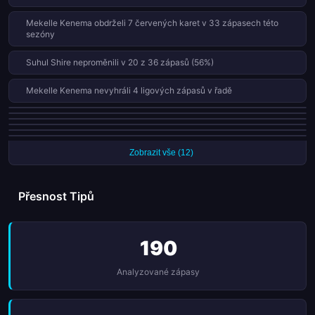
Mekelle Kenema obdrželi 7 červených karet v 33 zápasech této
sezóny
Suhul Shire neproměnili v 20 z 36 zápasů (56%)
Mekelle Kenema nevyhráli 4 ligových zápasů v řadě
Mekelle Kenema remizovali posledních 3 ligových zápasů
Dire Dawa Kenema neproměnili v 19 z 35 zápasů (54%)
Suhul Shire obdrželi 6 červených karet v 36 zápasech této sezóny
Bahardar neproměnili v 19 z 36 zápasů (53%)
Dire Dawa Kenema obdrželi 6 červených karet v 35 zápasech této
Mekelle Kenema neproměnili v 17 z 33 zápasů (52%)
sezóny
Zobrazit vše (12)
Přesnost Tipů
190
Analyzované zápasy