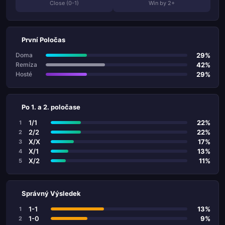
Close (0-1)
Win by 2+
První Poločas
29%
Doma
42%
Remíza
29%
Hosté
Po 1. a 2. poločase
1/1
22%
1
2/2
22%
2
X/X
17%
3
X/1
13%
4
X/2
11%
5
Správný Výsledek
1-1
13%
1
1-0
9%
2