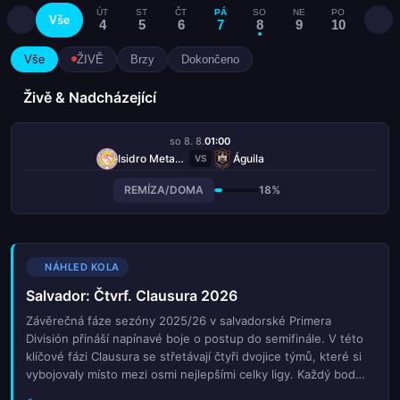
ÚT
ST
ČT
PÁ
SO
NE
PO
ÚT
Vše
4
5
6
7
8
9
10
11
Vše
ŽIVĚ
Brzy
Dokončeno
Živě & Nadcházející
so 8. 8.
01:00
Isidro Metapán
Águila
VS
REMÍZA/DOMA
18%
NÁHLED KOLA
Salvador: Čtvrf. Clausura 2026
Závěrečná fáze sezóny 2025/26 v salvadorské Primera
División přináší napínavé boje o postup do semifinále. V této
klíčové fázi Clausura se střetávají čtyři dvojice týmů, které si
vybojovaly místo mezi osmi nejlepšími celky ligy. Každý bod
bude mít zásadní význam pro konečnou pozici a cestu k titulu