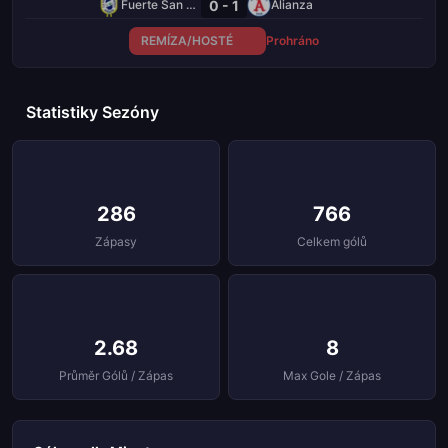
0 - 1
Fuerte San Francisco
Alianza
REMÍZA/HOSTÉ
Prohráno
Statistiky Sezóny
286
766
Zápasy
Celkem gólů
2.68
8
Průměr Gólů / Zápas
Max Gole / Zápas