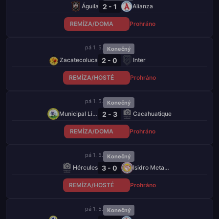
2 - 1
Águila
Alianza
REMÍZA/DOMA
Prohráno
pá 1. 5.
Konečný
2 - 0
Zacatecoluca
Inter
REMÍZA/HOSTÉ
Prohráno
pá 1. 5.
Konečný
2 - 3
Municipal Limeño
Cacahuatique
REMÍZA/DOMA
Prohráno
pá 1. 5.
Konečný
3 - 0
Hércules
Isidro Metapán
REMÍZA/HOSTÉ
Prohráno
pá 1. 5.
Konečný