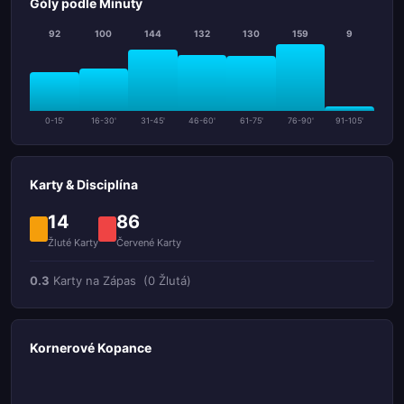
Góly podle Minuty
92
100
144
132
130
159
9
0-15'
16-30'
31-45'
46-60'
61-75'
76-90'
91-105'
Karty & Disciplína
14
86
Žluté Karty
Červené Karty
0.3
Karty na Zápas
(0 Žlutá)
Kornerové Kopance