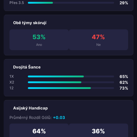
29%
Přes 3.5
Obě týmy skórují
53%
47%
Ano
Ne
Dvojitá Šance
65%
1X
62%
X2
73%
12
Asijský Handicap
Průměrný Rozdíl Gólů:
+0.03
64%
36%