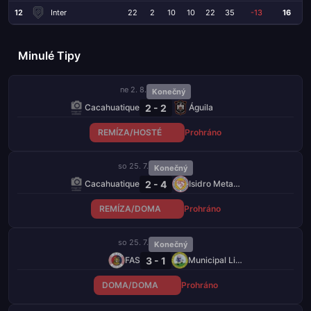
12
Inter
22
2
10
10
22
35
-13
16
Minulé Tipy
ne 2. 8.
Konečný
2 - 2
Cacahuatique
Águila
REMÍZA/HOSTÉ
Prohráno
so 25. 7.
Konečný
2 - 4
Cacahuatique
Isidro Metapán
REMÍZA/DOMA
Prohráno
so 25. 7.
Konečný
3 - 1
FAS
Municipal Limeño
DOMA/DOMA
Prohráno