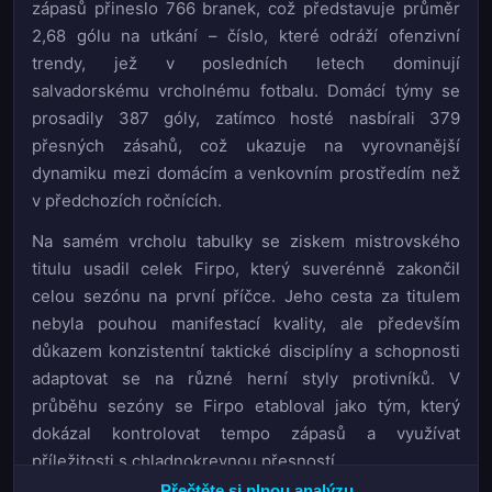
zápasů přineslo 766 branek, což představuje průměr
2,68 gólu na utkání – číslo, které odráží ofenzivní
trendy, jež v posledních letech dominují
salvadorskému vrcholnému fotbalu. Domácí týmy se
prosadily 387 góly, zatímco hosté nasbírali 379
přesných zásahů, což ukazuje na vyrovnanější
dynamiku mezi domácím a venkovním prostředím než
v předchozích ročnících.
Na samém vrcholu tabulky se ziskem mistrovského
titulu usadil celek Firpo, který suverénně zakončil
celou sezónu na první příčce. Jeho cesta za titulem
nebyla pouhou manifestací kvality, ale především
důkazem konzistentní taktické disciplíny a schopnosti
adaptovat se na různé herní styly protivníků. V
průběhu sezóny se Firpo etabloval jako tým, který
dokázal kontrolovat tempo zápasů a využívat
příležitosti s chladnokrevnou přesností.
Přečtěte si plnou analýzu