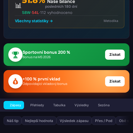
Naše bilance
📊
posledních 180 dní
58W
·
54L
·
112 vyhodnoceno
Všechny statistiky →
Metodika
Sportovní bonus 200 %
Získat
Bonus na MS 2026
+100 % první vklad
Získat
Odpovídající vkladový bonus
Zápasy
Přehledy
Tabulka
Výsledky
Sezóna
Náš tip
Nejlepší hodnota
Výsledek zápasu
Přes / Pod
Obě stra