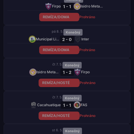
1 - 1
Firpo
Isidro Metapán
REMÍZA/DOMA
Prohráno
pá 8. 5.
Konečný
2 - 0
Municipal Limeño
Inter
REMÍZA/DOMA
Prohráno
čt 7. 5.
Konečný
1 - 2
Isidro Metapán
Firpo
REMÍZA/HOSTÉ
Prohráno
čt 7. 5.
Konečný
1 - 1
Cacahuatique
FAS
REMÍZA/HOSTÉ
Prohráno
st 6. 5.
Konečný