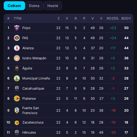
Celkem
Doma
Hosté
#
TÝM
Z
V
R
P
V
V
ROZDÍL
BODY
1
Firpo
22
15
5
2
49
26
+23
50
2
FAS
22
13
5
4
49
25
+24
44
3
Alianza
22
13
5
4
37
20
+17
44
4
Isidro Metapán
22
10
6
6
31
26
+5
36
5
Águila
22
9
6
7
28
26
+2
33
6
Municipal Limeño
22
8
4
10
30
32
-2
28
7
Cacahuatique
22
7
6
9
28
29
-1
27
8
Platense
22
5
11
6
30
27
+3
26
Fuerte San
9
22
4
8
10
20
38
-18
20
Francisco
10
Zacatecoluca
22
4
6
12
18
28
-10
18
11
Hércules
22
5
2
15
19
49
-30
17