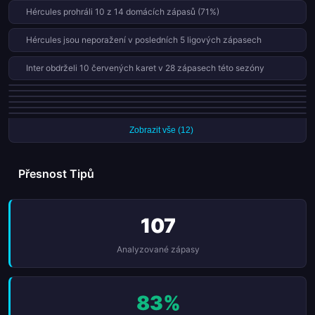
Hércules prohráli 10 z 14 domácích zápasů (71%)
Hércules jsou neporažení v posledních 5 ligových zápasech
Inter obdrželi 10 červených karet v 28 zápasech této sezóny
Águila obdrželi 10 červených karet v 32 zápasech této sezóny
Alianza obdrželi 9 červených karet v 33 zápasech této sezóny
Firpo proměnili všech 9 penalt této sezóny
Zacatecoluca prohráli 9 z 14 domácích zápasů (64%)
Firpo jsou neporažení v posledních 4 ligových zápasech
Firpo skórovali v každém ze svých posledních 6 zápasů
Zobrazit vše (12)
Přesnost Tipů
107
Analyzované zápasy
83%