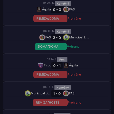
ne 24. 5.
Konečný
0 - 3
Águila
FAS
REMÍZA/DOMA
Prohráno
po 18. 5.
Konečný
2 - 0
FAS
Municipal Limeño
DOMA/DOMA
Vyhráno
ne 17. 5.
Pen.
0 - 1
Firpo
Águila
REMÍZA/DOMA
Prohráno
pá 15. 5.
Konečný
1 - 0
Municipal Limeño
FAS
REMÍZA/HOSTÉ
Prohráno