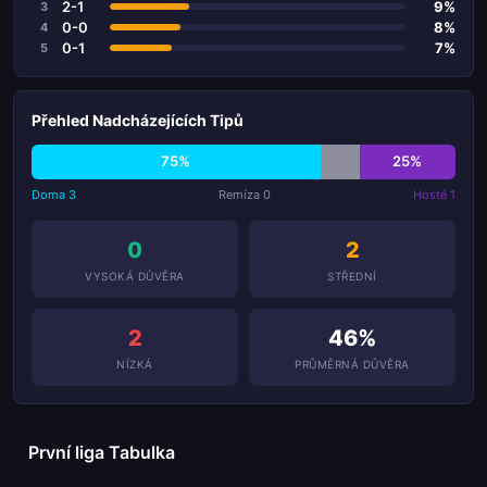
2-1
9%
3
0-0
8%
4
0-1
7%
5
Přehled Nadcházejících Tipů
75%
25%
Doma 3
Remíza 0
Hosté 1
0
2
VYSOKÁ DŮVĚRA
STŘEDNÍ
2
46%
NÍZKÁ
PRŮMĚRNÁ DŮVĚRA
První liga Tabulka