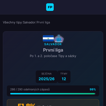
FP
Všechny tipy
/
Salvador
/
První liga
SALVADOR
První liga
Po 1. a 2. poločase Tipy a sázky
SEZÓNA
TÝMY
2025/26
12
286 / 290 odehraných zápasů
99%
51.8%