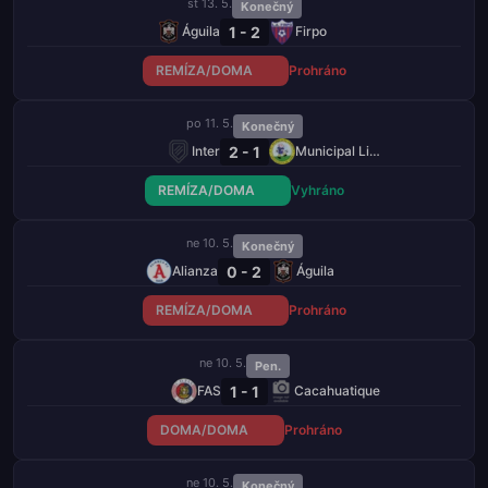
st 13. 5.
Konečný
1 - 2
Águila
Firpo
REMÍZA/DOMA
Prohráno
po 11. 5.
Konečný
2 - 1
Inter
Municipal Limeño
REMÍZA/DOMA
Vyhráno
ne 10. 5.
Konečný
0 - 2
Alianza
Águila
REMÍZA/DOMA
Prohráno
ne 10. 5.
Pen.
1 - 1
FAS
Cacahuatique
DOMA/DOMA
Prohráno
ne 10. 5.
Konečný