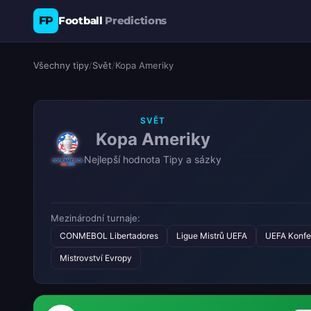
FP
Football
Predictions
Všechny tipy
/
Svět
/
Kopa Ameriky
SVĚT
Kopa Ameriky
Nejlepší hodnota Tipy a sázky
Mezinárodní turnaje:
CONMEBOL Libertadores
Ligue Mistrů UEFA
UEFA Konfe
Mistrovství Evropy