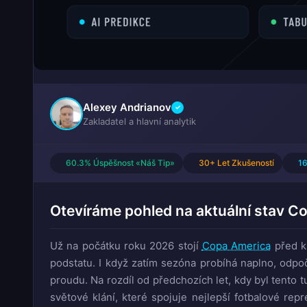
Alexey Andrianov
✓
Zakladatel a hlavní analytik
60.3% Úspěšnost «Náš Tip»
30+ Let Zkušeností
16
Otevíráme pohled na aktuální stav 
Už na počátku roku 2026 stojí
Copa America
před k
podstatu. I když zatím sezóna probíhá naplno, odpoč
proudu. Na rozdíl od předchozích let, kdy byl tento 
světové klání, které spojuje nejlepší fotbalové rep