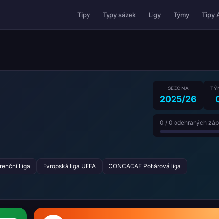
Tipy 
Tipy
Typy sázek
Ligy
Týmy
SEZÓNA
TÝ
2025/26
0 / 0 odehraných zá
renční Liga
Evropská liga UEFA
CONCACAF Pohárová liga