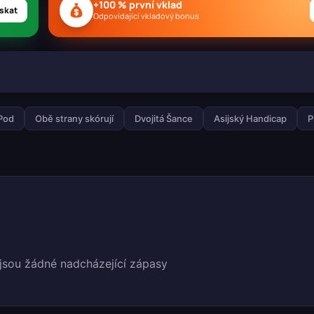
+100 % první vklad
skat
Odpovídající vkladový bonus
 Pod
Obě strany skórují
Dvojitá Šance
Asijský Handicap
P
jsou žádné nadcházející zápasy