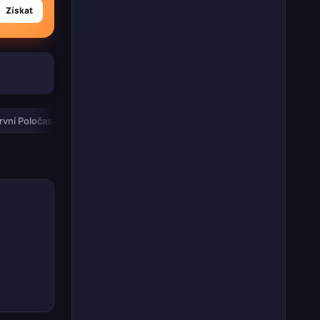
Získat
rvní Poločas
Po 1. a 2. poločase
Správný Výsledek
Kornerov