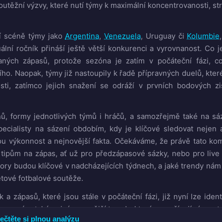
outěžní výzvy, které nutí týmy k maximální koncentrovanosti, str
í scéně týmy jako
Argentina
,
Venezuela
, Uruguay či
Kolumbie
lní ročník přináší ještě větší konkurenci a vyrovnanost. Co j
aných zápasů, protože sezóna je zatím v počáteční fázi, c
o. Naopak, týmy již nastoupily k řadě přípravných duelů, kter
osti, zatímco jejich snažení se odráží v prvních bodových zi
ů, formy jednotlivých týmů i hráčů, a samozřejmě také na sá
pecialisty na sázení obdobím, kdy je klíčové sledovat nejen a
ickou výkonnost a nejnovější fakta. Očekáváme, že právě tato k
tipům na zápas, ať už pro předzápasové sázky, nebo pro live 
faktory budou klíčové v nadcházejících týdnech, a jaké trendy n
ětové fotbalové soutěže.
k a zápasů, které jsou stále v počáteční fázi, již nyní lze ident
kvapení, a také nejvýznamnější trendy, které se začínají rýsovat
ečtěte si plnou analýzu
ledují vývoj této unikátní soutěže, jejíž konečný vítěz si po