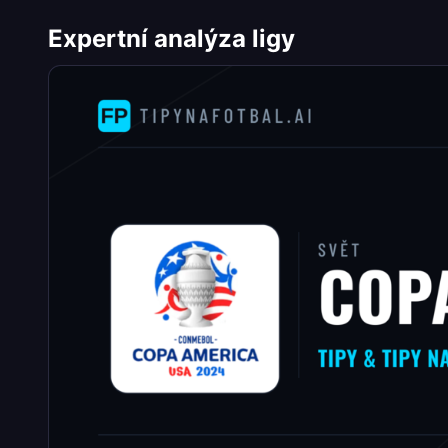
Expertní analýza ligy