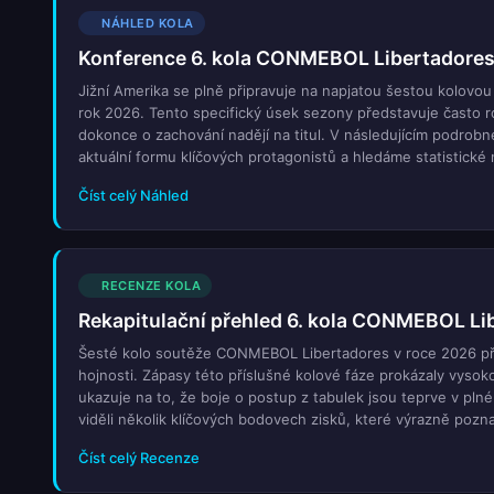
NÁHLED KOLA
Konference 6. kola CONMEBOL Libertadore
Jižní Amerika se plně připravuje na napjatou šestou kolovo
rok 2026. Tento specifický úsek sezony představuje často r
dokonce o zachování nadějí na titul. V následujícím podrob
aktuální formu klíčových protagonistů a hledáme statistick
trenérských velitelů, které mohou otočit průběh zápasu v je
Číst celý Náhled
sestav po různých individuálních zápasech. Nevynechejte a
zásadní dopad na konečný výsledek. Naše komplexní předp
připravit se na vzrušující večery plné fotbalového dramatu
RECENZE KOLA
Rekapitulační přehled 6. kola CONMEBOL Li
Šesté kolo soutěže CONMEBOL Libertadores v roce 2026 při
hojnosti. Zápasy této příslušné kolové fáze prokázaly vyso
ukazuje na to, že boje o postup z tabulek jsou teprve v pln
viděli několik klíčových bodovech zisků, které výrazně pozn
které rozhodly o průběhu střetnutí. Následující text podrob
Číst celý Recenze
nejzajímavějších soubojů.