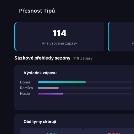
Přesnost Tipů
114
Analyzované zápasy
N
Sázkové přehledy sezóny
118 Zápasy
Výsledek zápasu
Doma
Remíza
Hosté
Obě týmy skórují