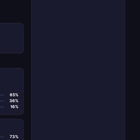
65%
36%
16%
73%