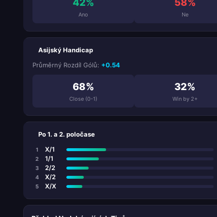
42%
58%
Ano
Ne
Asijský Handicap
Průměrný Rozdíl Gólů:
+0.54
68%
32%
Close (0-1)
Win by 2+
Po 1. a 2. poločase
X/1
1
1/1
2
2/2
3
X/2
4
X/X
5