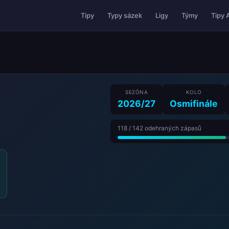
Tipy 
Tipy
Typy sázek
Ligy
Týmy
SEZÓNA
KOLO
2026/27
Osmifinále
118 / 142 odehraných zápasů