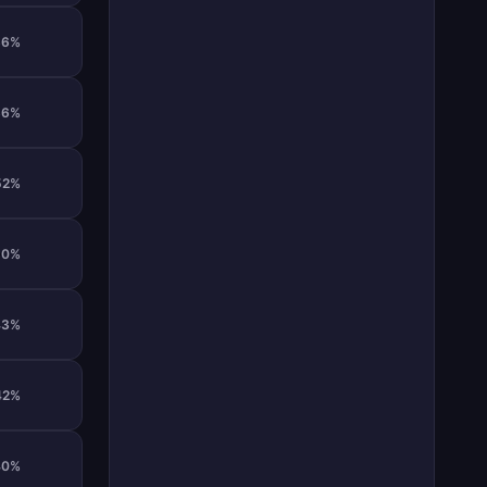
36%
36%
52%
0%
43%
42%
40%