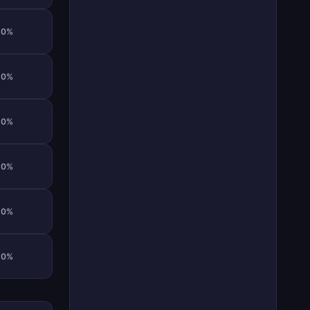
0%
0%
0%
0%
0%
0%