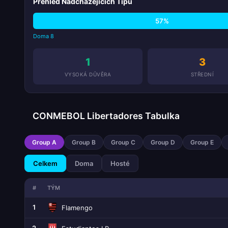
Přehled Nadcházejících Tipů
57%
Doma 8
1
3
VYSOKÁ DŮVĚRA
STŘEDNÍ
CONMEBOL Libertadores Tabulka
Group A
Group B
Group C
Group D
Group E
Celkem
Doma
Hosté
#
TÝM
1
Flamengo