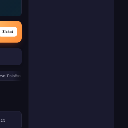
Získat
rvní Poločas
Po 1. a 2. poločase
Správný Výsledek
Kornerov
42%