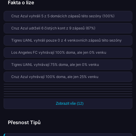
Fakta o lize
dramatických obratů, které nakonec skončily teprve v
závěrečných minutách. Tyto dva klíčové zápasy určily obličej
Cruz Azul vyhráli 5 z 5 domácích zápasů této sezóny (100%)
další fáze turnaje a nasadili laťku velmi vysoko pro finálové
střetnutí. Výkony obou týmů ukázaly na vysokou
Cruz Azul udrželi 6 čistých kont z 9 zápasů (67%)
konkurenceschopnost severoamerického fotbalu. Nyní
všechny oči směřují k tomu, jak se tyto týmy vypořádají s
Tigres UANL vyhráli pouze 0 z 4 venkovních zápasů této sezóny
tlakem před rozhodujícími duelmi o titul mistra CONCACAF.
Los Angeles FC vyhrávají 100% doma, ale jen 0% venku
Tigres UANL vyhrávají 75% doma, ale jen 0% venku
Cruz Azul vyhrávají 100% doma, ale jen 25% venku
Tigres UANL vstřelili 36% svých gólů v prvních 15 minutách (4 gólů)
Los Angeles FC vstřelili 38% svých gólů po 75. minutě (3 gólů)
Cruz Azul inkasují jen 0.33 gólů na zápas (3 z 9)
Los Angeles FC vstřelili 75% svých gólů ve druhé půli
Los Angeles FC udrželi 3 čistých kont z 6 zápasů (50%)
Tigres UANL vyhráli 3 z 4 domácích zápasů této sezóny (75%)
Zobrazit vše (12)
Přesnost Tipů