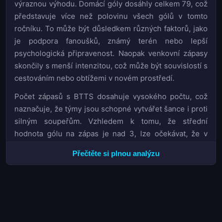
výraznou výhodu. Domácí góly dosáhly celkem 79, což
představuje více než polovinu všech gólů v tomto
ročníku. To může být důsledkem různých faktorů, jako
je podpora fanoušků, známý terén nebo lepší
psychologická připravenost. Naopak venkovní zápasy
skončily s menší intenzitou, což může být souvislostí s
cestováním nebo obtížemi v novém prostředí.
Počet zápasů s BTTS dosahuje vysokého počtu, což
naznačuje, že týmy jsou schopné vytvářet šance i proti
silným soupeřům. Vzhledem k tomu, že střední
hodnota gólu na zápas je nad 3, lze očekávat, že v
dalších kolech budou zápasy stále napínavější.
Přečtěte si plnou analýzu
Bookmakery už začínají upravovat odds na klíčové
zápasy, což potvrzuje dynamiku aktuálního postupu v
tabulce.
Kromě toho je zajímavé sledovat, jak se chová margin v
jednotlivých zápasech. Některé týmy si dokážou udržet