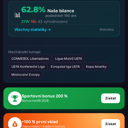
62.8%
Naše bilance
📊
posledních 180 dní
27W
·
16L
·
43 vyhodnoceno
Všechny statistiky →
Metodika
Mezinárodní turnaje:
CONMEBOL Libertadores
Ligue Mistrů UEFA
UEFA Konferenční Liga
Evropská liga UEFA
Kopa Ameriky
Mistrovství Evropy
Sportovní bonus 200 %
Získat
Bonus na MS 2026
+100 % první vklad
Získat
Odpovídající vkladový bonus