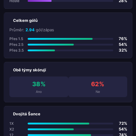
28%
Hosté
Celkem gólů
Průměr:
2.94
gól/zápas
76%
Přes 1.5
54%
Přes 2.5
32%
Přes 3.5
Obě týmy skórují
38%
62%
Ano
Ne
Dvojitá Šance
72%
1X
54%
X2
74%
12