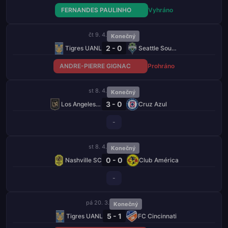
FERNANDES PAULINHO
Vyhráno
čt 9. 4.
Konečný
2 - 0
Tigres UANL
Seattle Sounders
ANDRE-PIERRE GIGNAC
Prohráno
st 8. 4.
Konečný
3 - 0
Los Angeles FC
Cruz Azul
-
st 8. 4.
Konečný
0 - 0
Nashville SC
Club América
-
pá 20. 3.
Konečný
5 - 1
Tigres UANL
FC Cincinnati