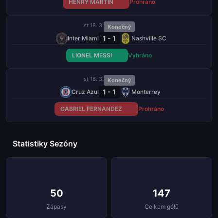
HENRY MARTIN
Prohráno
st 18. 3.
Konečný
1 - 1
Inter Miami
Nashville SC
LIONEL MESSI
Vyhráno
st 18. 3.
Konečný
1 - 1
Cruz Azul
Monterrey
GABRIEL FERNANDEZ
Prohráno
Statistiky Sezóny
50
147
Zápasy
Celkem gólů