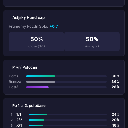
Asijský Handicap
Průměrný Rozdíl Gólů:
+0.7
50%
50%
Close (0-1)
Win by 2+
První Poločas
36%
Doma
36%
Remíza
28%
Hosté
Po 1. a 2. poločase
1/1
24%
1
2/2
20%
2
X/1
18%
3