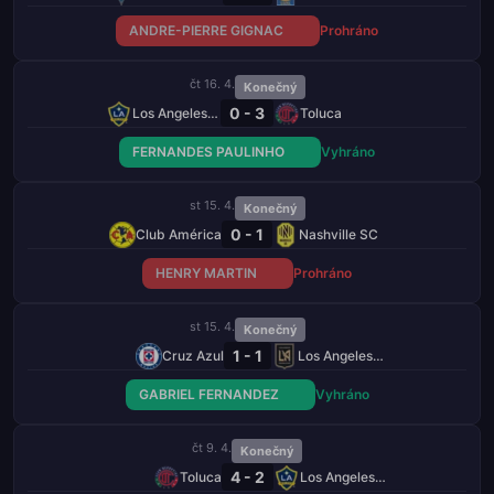
ANDRE-PIERRE GIGNAC
Prohráno
čt 16. 4.
Konečný
0 - 3
Los Angeles Galaxy
Toluca
FERNANDES PAULINHO
Vyhráno
st 15. 4.
Konečný
0 - 1
Club América
Nashville SC
HENRY MARTIN
Prohráno
st 15. 4.
Konečný
1 - 1
Cruz Azul
Los Angeles FC
GABRIEL FERNANDEZ
Vyhráno
čt 9. 4.
Konečný
4 - 2
Toluca
Los Angeles Galaxy