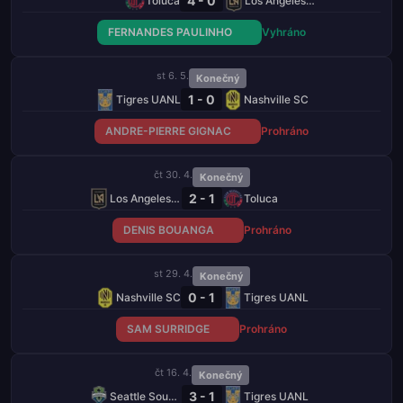
4 - 0
Toluca
Los Angeles FC
FERNANDES PAULINHO
Vyhráno
st 6. 5.
Konečný
1 - 0
Tigres UANL
Nashville SC
ANDRE-PIERRE GIGNAC
Prohráno
čt 30. 4.
Konečný
2 - 1
Los Angeles FC
Toluca
DENIS BOUANGA
Prohráno
st 29. 4.
Konečný
0 - 1
Nashville SC
Tigres UANL
SAM SURRIDGE
Prohráno
čt 16. 4.
Konečný
3 - 1
Seattle Sounders
Tigres UANL