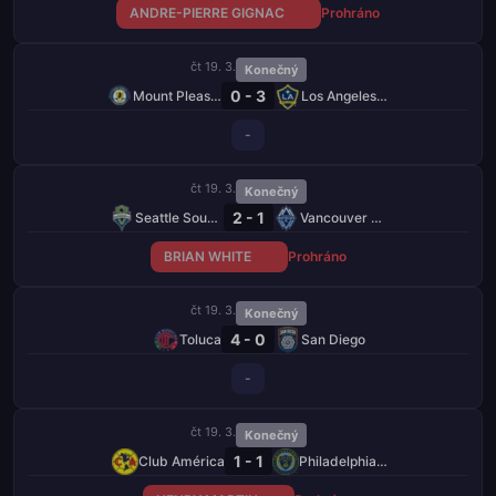
ANDRE-PIERRE GIGNAC
Prohráno
čt 19. 3.
Konečný
0 - 3
Mount Pleasant Academy
Los Angeles Galaxy
-
čt 19. 3.
Konečný
2 - 1
Seattle Sounders
Vancouver Whitecaps
BRIAN WHITE
Prohráno
čt 19. 3.
Konečný
4 - 0
Toluca
San Diego
-
čt 19. 3.
Konečný
1 - 1
Club América
Philadelphia Union