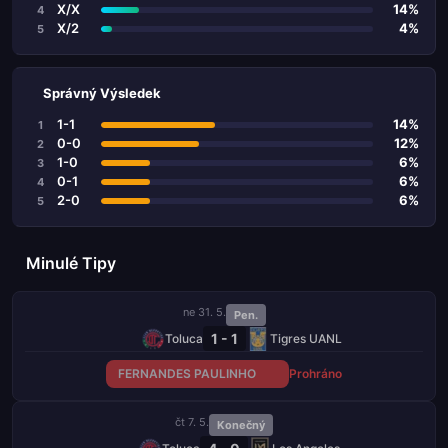
X/X
14%
4
X/2
4%
5
Správný Výsledek
1-1
14%
1
0-0
12%
2
1-0
6%
3
0-1
6%
4
2-0
6%
5
Minulé Tipy
ne 31. 5.
Pen.
1 - 1
Toluca
Tigres UANL
FERNANDES PAULINHO
Prohráno
čt 7. 5.
Konečný