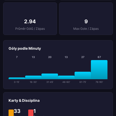
2.94
9
Průměr Gólů / Zápas
Max Gole / Zápas
Góly podle Minuty
7
13
20
13
27
67
0-15'
16-30'
31-45'
46-60'
61-75'
76-90'
Karty & Disciplína
33
1