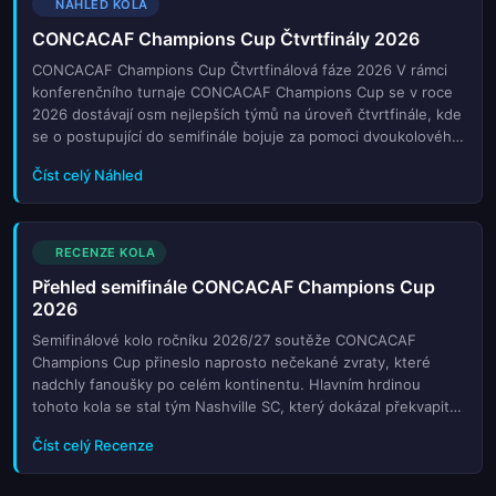
NÁHLED KOLA
CONCACAF Champions Cup Čtvrtfinály 2026
CONCACAF Champions Cup Čtvrtfinálová fáze 2026 V rámci
konferenčního turnaje CONCACAF Champions Cup se v roce
2026 dostávají osm nejlepších týmů na úroveň čtvrtfinále, kde
se o postupující do semifinále bojuje za pomoci dvoukolového
systému. Mezi účastníky patří nejúspěšnější kluby z USA,
Číst celý Náhled
Mexika a dalších zemí regionu. V tomto kole se očekávají
napínavé zápasy s vysokou intenzitou hry a vysoce
kvalifikovanými hráči. Zájemci o fotbal mohou sledovat soutěž
online i na živě v televizi. Tento kolo je klíčové pro určení
RECENZE KOLA
finalistů, kteří budou mít šanci získat titul v roce 2026.
Přehled semifinále CONCACAF Champions Cup
2026
Semifinálové kolo ročníku 2026/27 soutěže CONCACAF
Champions Cup přineslo naprosto nečekané zvraty, které
nadchly fanoušky po celém kontinentu. Hlavním hrdinou
tohoto kola se stal tým Nashville SC, který dokázal překvapit
silného soupeře a zapsat si historický výkon v této prestižní
Číst celý Recenze
soutěži. Jejich výhra byla vnímána jako velký šok pro mnoho
analytiků. Na druhé straně musel Los Angeles FC za svůj
postup bojovat do posledních vteřin. Zápas byl plný emocí a