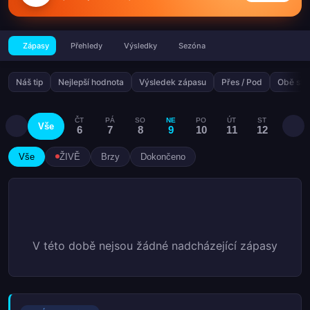
Zápasy
Přehledy
Výsledky
Sezóna
Náš tip
Nejlepší hodnota
Výsledek zápasu
Přes / Pod
Obě stra
ČT
PÁ
SO
NE
PO
ÚT
ST
ČT
Vše
6
7
8
9
10
11
12
13
Vše
ŽIVĚ
Brzy
Dokončeno
V této době nejsou žádné nadcházející zápasy